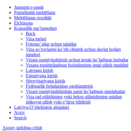
Jaunumi e-pastā
Paplašinātā meklēšana
Meklēšanas rezultāti
Elchixona
Konsullik ma’lumotlari
Back
Viza turlari
Fotosur’atlar uchun talablar
Viza so’rovlarini ko’rib chiqish uchun davlat bojlari
miqdori
Vizani rasmiylashtirish uchun kerak bo’ladigan hujjatlar
Vizaga topshiriladigan hujjatlarning amal qilish muddati
Latviaga kirish
Estoniyaga kirish
Shveytsariyaga kirish
Firibgarlik belgilaridan ogohlantirish
Vizani rasmiylashtirishda zarur bo’ladigan maslahatlar
Viza rad etilishining yoki bekor qilinishining ustidan
shikoyat qilish yoki e’tiroz bildirish
Latviya-O’zbekiston aloqalari
Arxiv
Search
Asosiy tarkibga o'tish