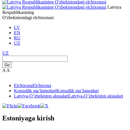
Latviya
Respublikasining
O'zbekistondagi elchixonasi
LV
EN
RU
UZ
UZ
Go
A
A
Elchixona
Elchixona
Konsullik ma’lumotlari
Konsullik ma’lumotlari
Latviya-O’zbekiston aloqalari
Latviya-O’zbekiston aloqalari
Estoniyaga kirish