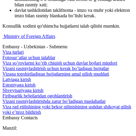
bilan rasmiy xati;
davlat tashkilotidan taklifnoma - imzo va muhr yoki elektron
imzo bilan rasmiy blankada bo’lishi kerak.
Konsullik xodimi qo'shimcha hujjatlarni talab qilishi mumkin.
Ministry of Foreign Affairs
Embassy - Uzbekistan - Submenu
Viza turlari
Fotosur’atlar uchun talablar
Viza so’rovlarini ko’rib chiqish uchun davlat bojlari miqdori
Vizani rasmiylashtirish uchun kerak bo’ladigan hujjatlar
Vizaga topshiriladigan hujjatlarning amal qilish muddati
Latviaga kirish
Estoniyaga kirish
Shveytsariyaga kirish
Firibgarlik belgilaridan ogohlantirish
Vizani rasmiylashtirishda zarur bo’ladigan maslahatlar
Viza rad etilishining yoki bekor qilinishining ustidan shikoyat qilish
yoki e’tiroz bildirish
Embassy Contacts
Manzil: