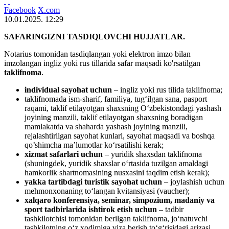
Facebook
X.com
10.01.2025. 12:29
SAFARINGIZNI TASDIQLOVCHI HUJJATLAR.
Notarius tomonidan tasdiqlangan yoki elektron imzo bilan
imzolangan ingliz yoki rus tillarida safar maqsadi ko'rsatilgan
taklifnoma
.
individual sayohat uchun
– ingliz yoki rus tilida taklifnoma;
taklifnomada ism-sharif, familiya, tug‘ilgan sana, pasport
raqami, taklif etilayotgan shaxsning O‘zbekistondagi yashash
joyining manzili, taklif etilayotgan shaxsning boradigan
mamlakatda va shaharda yashash joyining manzili,
rejalashtirilgan sayohat kunlari, sayohat maqsadi va boshqa
qo’shimcha ma’lumotlar ko‘rsatilishi kerak;
xizmat safarlari uchun
– yuridik shaxsdan taklifnoma
(shuningdek, yuridik shaxslar o‘rtasida tuzilgan amaldagi
hamkorlik shartnomasining nusxasini taqdim etish kerak);
yakka tartibdagi turistik sayohat uchun
– joylashish uchun
mehmonxonaning to‘langan kvitansiyasi (vaucher);
xalqaro konferensiya, seminar, simpozium, madaniy va
sport tadbirlarida ishtirok etish uchun
– tadbir
tashkilotchisi tomonidan berilgan taklifnoma, jo‘natuvchi
tashkilotning o‘z xodimiga viza berish to‘g‘risidagi arizasi