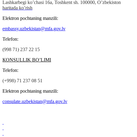
Lashkarbegi ko’chasi 16а, Toshkent sh. 100000, O’zbekiston
haritada ko’rish
Elektron pochtaning manzili:
embassy.uzbekistan@mfa.gov.lv
Теlefon:
(998 71) 237 22 15
КОNSULLIK BO’LIMI
Теlefon:
(+998) 71 237 08 51
Elektron pochtaning manzili:
consulate.uzbekistan@mfa.gov.lv