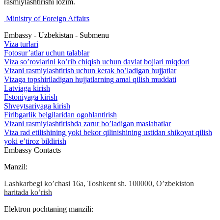
rasmiylashtirishi lozim.
Ministry of Foreign Affairs
Embassy - Uzbekistan - Submenu
Viza turlari
Fotosur’atlar uchun talablar
Viza so’rovlarini ko’rib chiqish uchun davlat bojlari miqdori
Vizani rasmiylashtirish uchun kerak bo’ladigan hujjatlar
Vizaga topshiriladigan hujjatlarning amal qilish muddati
Latviaga kirish
Estoniyaga kirish
Shveytsariyaga kirish
Firibgarlik belgilaridan ogohlantirish
Vizani rasmiylashtirishda zarur bo’ladigan maslahatlar
Viza rad etilishining yoki bekor qilinishining ustidan shikoyat qilish
yoki e’tiroz bildirish
Embassy Contacts
Manzil:
Lashkarbegi ko’chasi 16а, Toshkent sh. 100000, O’zbekiston
haritada ko’rish
Elektron pochtaning manzili: