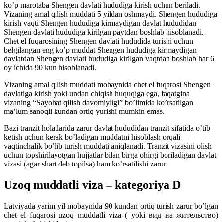
ko’p marotaba Shengen davlati hududiga kirish uchun beriladi.
Vizaning amal qilish muddati 5 yildan oshmaydi. Shengen hududiga
kirish vaqti Shengen hududiga kirmaydigan davlat hududidan
Shengen davlati hududiga kirilgan paytdan boshlab hisoblanadi.
Chet el fuqarosining Shengen davlati hududida turishi uchun
belgilangan eng ko’p muddat Shengen hududiga kirmaydigan
davlatdan Shengen davlati hududiga kirilgan vaqtdan boshlab har 6
oy ichida 90 kun hisoblanadi.
Vizaning amal qilish muddati mobaynida chet el fuqarosi Shengen
davlatiga kirish yoki undan chiqish huquqiga ega, faqatgina
vizaning “Sayohat qilish davomiyligi” bo’limida ko’rsatilgan
ma’lum sanoqli kundan ortiq yurishi mumkin emas.
Bazi tranzit holatlarida zarur davlat hududidan tranzit sifatida o’tib
ketish uchun kerak bo’ladigan muddatni hisoblash orqali
vaqtinchalik bo’lib turish muddati aniqlanadi. Tranzit vizasini olish
uchun topshirilayotgan hujjatlar bilan birga ohirgi boriladigan davlat
vizasi (agar shart deb topilsa) ham ko’rsatilishi zarur.
Uzoq muddatli viza – kategoriya D
Latviyada yarim yil mobaynida 90 kundan ortiq turish zarur bo’lgan
chet el fuqarosi uzoq muddatli viza ( yoki вид на жительство)