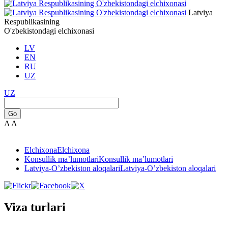
Latviya
Respublikasining
O'zbekistondagi elchixonasi
LV
EN
RU
UZ
UZ
Go
A
A
Elchixona
Elchixona
Konsullik ma’lumotlari
Konsullik ma’lumotlari
Latviya-O’zbekiston aloqalari
Latviya-O’zbekiston aloqalari
Viza turlari