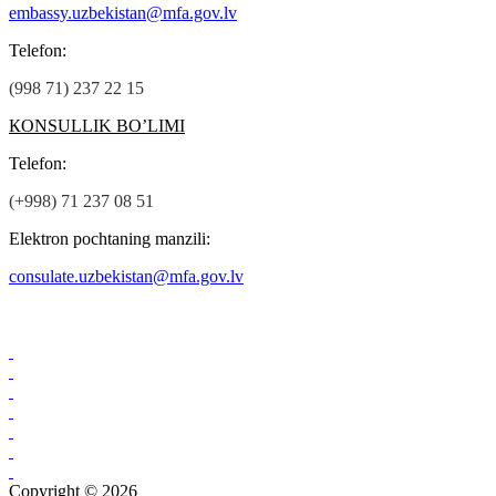
embassy.uzbekistan@mfa.gov.lv
Теlefon:
(998 71) 237 22 15
КОNSULLIK BO’LIMI
Теlefon:
(+998) 71 237 08 51
Elektron pochtaning manzili:
consulate.uzbekistan@mfa.gov.lv
Copyright © 2026