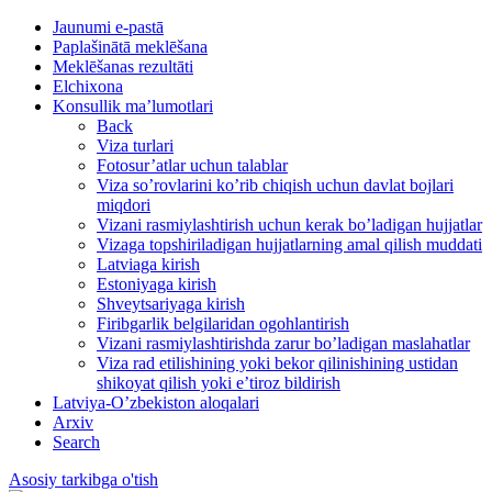
Jaunumi e-pastā
Paplašinātā meklēšana
Meklēšanas rezultāti
Elchixona
Konsullik ma’lumotlari
Back
Viza turlari
Fotosur’atlar uchun talablar
Viza so’rovlarini ko’rib chiqish uchun davlat bojlari
miqdori
Vizani rasmiylashtirish uchun kerak bo’ladigan hujjatlar
Vizaga topshiriladigan hujjatlarning amal qilish muddati
Latviaga kirish
Estoniyaga kirish
Shveytsariyaga kirish
Firibgarlik belgilaridan ogohlantirish
Vizani rasmiylashtirishda zarur bo’ladigan maslahatlar
Viza rad etilishining yoki bekor qilinishining ustidan
shikoyat qilish yoki e’tiroz bildirish
Latviya-O’zbekiston aloqalari
Arxiv
Search
Asosiy tarkibga o'tish