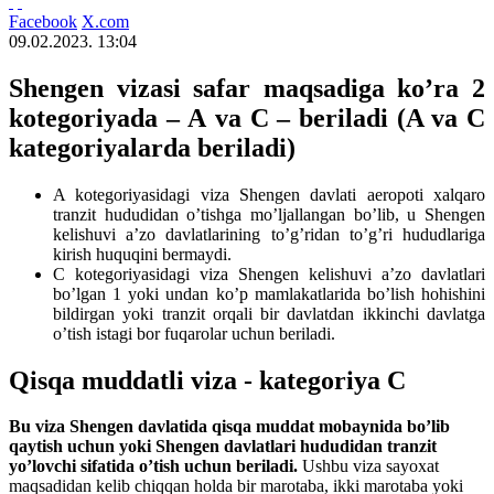
Facebook
X.com
09.02.2023. 13:04
Shengen vizasi safar maqsadiga ko’ra 2
kotegoriyada – А va С – beriladi (
A va C
kategoriyalarda beriladi)
A kotegoriyasidagi viza Shengen davlati aeropoti xalqaro
tranzit hududidan o’tishga mo’ljallangan bo’lib, u Shengen
kelishuvi a’zo davlatlarining to’g’ridan to’g’ri hududlariga
kirish huquqini bermaydi.
C kotegoriyasidagi viza Shengen kelishuvi a’zo davlatlari
bo’lgan 1 yoki undan ko’p mamlakatlarida bo’lish hohishini
bildirgan yoki tranzit orqali bir davlatdan ikkinchi davlatga
o’tish istagi bor fuqarolar uchun beriladi.
Qisqa muddatli viza - kategoriya C
Bu viza Shengen davlatida qisqa muddat mobaynida bo’lib
qaytish uchun yoki Shengen davlatlari hududidan tranzit
yo’lovchi sifatida o’tish uchun beriladi.
Ushbu viza sayoxat
maqsadidan kelib chiqqan holda bir marotaba, ikki marotaba yoki