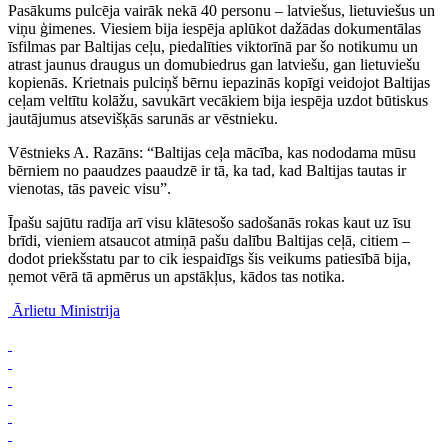
Pasākums pulcēja vairāk nekā 40 personu – latviešus, lietuviešus un
viņu ģimenes. Viesiem bija iespēja aplūkot dažādas dokumentālas
īsfilmas par Baltijas ceļu, piedalīties viktorīnā par šo notikumu un
atrast jaunus draugus un domubiedrus gan latviešu, gan lietuviešu
kopienās. Krietnais pulciņš bērnu iepazinās kopīgi veidojot Baltijas
ceļam veltītu kolāžu, savukārt vecākiem bija iespēja uzdot būtiskus
jautājumus atsevišķās sarunās ar vēstnieku.
Vēstnieks A. Razāns: “Baltijas ceļa mācība, kas nododama mūsu
bērniem no paaudzes paaudzē ir tā, ka tad, kad Baltijas tautas ir
vienotas, tās paveic visu”.
Īpašu sajūtu radīja arī visu klātesošo sadošanās rokas kaut uz īsu
brīdi, vieniem atsaucot atmiņā pašu dalību Baltijas ceļā, citiem –
dodot priekšstatu par to cik iespaidīgs šis veikums patiesībā bija,
ņemot vērā tā apmērus un apstākļus, kādos tas notika.
Ārlietu Ministrija