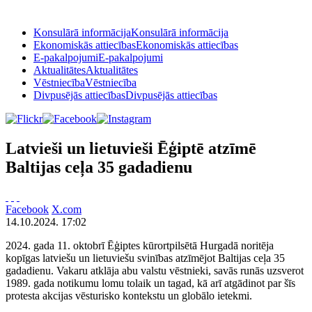
Konsulārā informācija
Konsulārā informācija
Ekonomiskās attiecības
Ekonomiskās attiecības
E-pakalpojumi
E-pakalpojumi
Aktualitātes
Aktualitātes
Vēstniecība
Vēstniecība
Divpusējās attiecības
Divpusējās attiecības
Latvieši un lietuvieši Ēģiptē atzīmē
Baltijas ceļa 35 gadadienu
Facebook
X.com
14.10.2024. 17:02
2024. gada 11. oktobrī Ēģiptes kūrortpilsētā Hurgadā noritēja
kopīgas latviešu un lietuviešu svinības atzīmējot Baltijas ceļa 35
gadadienu. Vakaru atklāja abu valstu vēstnieki, savās runās uzsverot
1989. gada notikumu lomu tolaik un tagad, kā arī atgādinot par šīs
protesta akcijas vēsturisko kontekstu un globālo ietekmi.