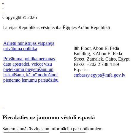
Copyright © 2026
Latvijas Republikas vēstniecība Ēģiptes Arābu Republikā
Ārlietu ministrijas vispārējā
8th Floor, Abou El Feda
privātuma politika
Building, 3 Abou El Feda
Privātuma politika personas
Street, Zamalek, Cairo, Egypt
datu apstrādei, veicot vīzu
Fakss: +202 2 738 4189
pieteikumu pieņemšanu un
E-pasts:
izskatīšanu, kā arī nodrošinot
embassy.egypt@mfa.gov.lv
pieņemto lēmumu pārsūdzību
Pieraksties uz jaunumu vēstuli e-pastā
Saņem jaunākās ziņas un informāciju par notikumiem