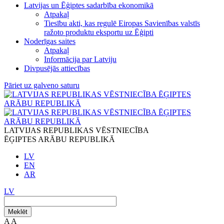
Latvijas un Ēģiptes sadarbība ekonomikā
Atpakaļ
Tiesību akti, kas regulē Eiropas Savienības valstīs
ražoto produktu eksportu uz Ēģipti
Noderīgas saites
Atpakaļ
Informācija par Latviju
Divpusējās attiecības
Pāriet uz galveno saturu
LATVIJAS REPUBLIKAS VĒSTNIECĪBA
ĒĢIPTES ARĀBU REPUBLIKĀ
LV
EN
AR
LV
Meklēt
A
A