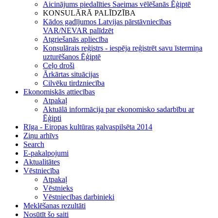
Aicinājums piedalīties Saeimas vēlēšanās Ēģiptē
KONSULĀRĀ PALĪDZĪBA
Kādos gadījumos Latvijas pārstāvniecības
VAR/NEVAR palīdzēt
Atgriešanās apliecība
Konsulārais reģistrs - iespēja reģistrēt savu īstermiņa
uzturēšanos Ēģiptē
Ceļo droši
Ārkārtas situācijas
Cilvēku tirdzniecība
Ekonomiskās attiecības
Atpakaļ
Aktuālā informācija par ekonomisko sadarbību ar
Ēģipti
Rīga - Eiropas kultūras galvaspilsēta 2014
Ziņu arhīvs
Search
E-pakalpojumi
Aktualitātes
Vēstniecība
Atpakaļ
Vēstnieks
Vēstniecības darbinieki
Meklēšanas rezultāti
Nosūtīt šo saiti