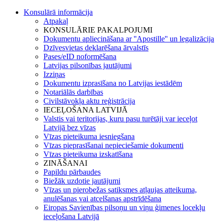
Konsulārā informācija
Atpakaļ
KONSULĀRIE PAKALPOJUMI
Dokumentu apliecināšana ar ''Apostille'' un legalizācija
Dzīvesvietas deklarēšana ārvalstīs
Pases/eID noformēšana
Latvijas pilsonības jautājumi
Izziņas
Dokumentu izprasīšana no Latvijas iestādēm
Notariālās darbības
Civilstāvokļa aktu reģistrācija
IECEĻOŠANA LATVIJĀ
Valstis vai teritorijas, kuru pasu turētāji var ieceļot
Latvijā bez vīzas
Vīzas pieteikuma iesniegšana
Vīzas pieprasīšanai nepieciešamie dokumenti
Vīzas pieteikuma izskatīšana
ZINĀŠANAI
Papildu pārbaudes
Biežāk uzdotie jautājumi
Vīzas un pierobežas satiksmes atļaujas atteikuma,
anulēšanas vai atcelšanas apstrīdēšana
Eiropas Savienības pilsoņu un viņu ģimenes locekļu
ieceļošana Latvijā