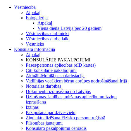
Vēstniecība
Atpakaļ
Fotogalerija
Atpakaļ
Viena diena Latvijā pēc 20 gadiem
Vēstniecības darbinieki
Vēstniecības darba laiki
Vēstnieks
Konsulārā informācija
Atpakaļ
KONSULĀRIE PAKALPOJUMI
Pases/personas apliecības (eID kartes)
Citi konsulārie pakalpojumi
Aktuāli-Mobilā pasu darbstacija
Vadlīnijas vecākiem bērnu aprūpes nodrošināšanai Īrijā
Notariālās darbības
Dokumentu izprasīšana no Latvijas
Dzimšanas, laulības, miršanas apliecību un izziņu
izprasīšana
Izziņas
Paziņošana par dzīvesvietu
Ziņu aktualizēšana Fizisko personu reģistrā
Pilsonības jautājumi
Konsulāro pakalpojumu cenrādis