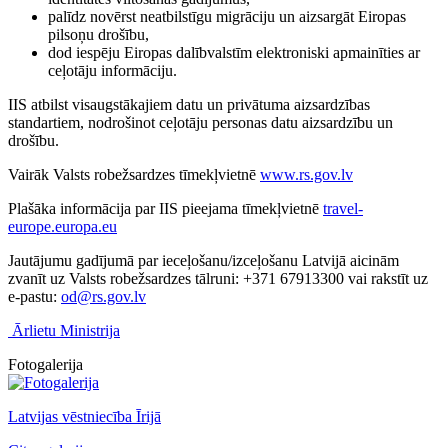
palīdz novērst neatbilstīgu migrāciju un aizsargāt Eiropas
pilsoņu drošību,
dod iespēju Eiropas dalībvalstīm elektroniski apmainīties ar
ceļotāju informāciju.
IIS atbilst visaugstākajiem datu un privātuma aizsardzības
standartiem, nodrošinot ceļotāju personas datu aizsardzību un
drošību.
Vairāk Valsts robežsardzes tīmekļvietnē
www.rs.gov.lv
Plašāka informācija par IIS pieejama tīmekļvietnē
travel-
europe.europa.eu
Jautājumu gadījumā par ieceļošanu/izceļošanu Latvijā aicinām
zvanīt uz Valsts robežsardzes tālruni: +371 67913300 vai rakstīt uz
e-pastu:
od@rs.gov.lv
Ārlietu Ministrija
Fotogalerija
Latvijas vēstniecība Īrijā