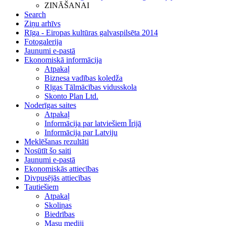
ZINĀŠANAI
Search
Ziņu arhīvs
Rīga - Eiropas kultūras galvaspilsēta 2014
Fotogalerija
Jaunumi e-pastā
Ekonomiskā informācija
Atpakaļ
Biznesa vadības koledža
Rīgas Tālmācības vidusskola
Skonto Plan Ltd.
Noderīgas saites
Atpakaļ
Informācija par latviešiem Īrijā
Informācija par Latviju
Meklēšanas rezultāti
Nosūtīt šo saiti
Jaunumi e-pastā
Ekonomiskās attiecības
Divpusējās attiecības
Tautiešiem
Atpakaļ
Skoliņas
Biedrības
Masu mediji