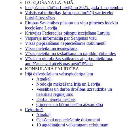
IECEĻOŠANA LATVIJĀ
Ieceļošanas kārtība Latvijā no 2025. gada 1. septembra
Valstis vai teritorijas, kuru pasu turētāji var ieceļot
Latvijā bez vīzas
Eiropas Savienības pilsoņu un viņu ģimenes locekļu
ieceļošana Latvijā
Krievijas Federācijas pilsoņu ieceļošana Latvijā
Vispārēja informācija par Šengenas vīzu
Vīzas pieprasīšanai nepieciešamie dokumenti
Vīzas pieteikuma iesniegšana
Vīzas pieteikuma izskatīšana un papildu pārbaudes
Vīzas un pierobežas satiksmes atļaujas atteikuma,
anulēšanas vai atcelšanas apstrīdēšana
KONSULĀRĀ PALĪDZĪBA
Īrijā dzīvojošajiem valstspiederīgajiem
Atpakaļ
Nodokļu maksāšana Īrijā un Latvijā
Veselības un darba drošības uzraudzība un
tiesiskais regulējums
Darba ņēmēja tiesības
Ģimenes un bērnu tiesību aizsardzība
Ceļo droši
Atpakaļ
Ceļošanai nepieciešamie dokumenti
10 atgādinājumi veiksmīgam ceļojumam