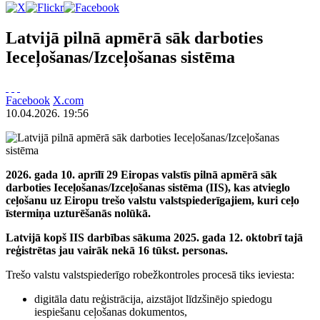
Latvijā pilnā apmērā sāk darboties
Ieceļošanas/Izceļošanas sistēma
Facebook
X.com
10.04.2026. 19:56
2026. gada 10. aprīlī 29 Eiropas valstīs pilnā apmērā sāk
darboties Ieceļošanas/Izceļošanas sistēma (IIS), kas atvieglo
ceļošanu uz Eiropu trešo valstu valstspiederīgajiem, kuri ceļo
īstermiņa uzturēšanās nolūkā.
Latvijā kopš IIS darbības sākuma 2025. gada 12. oktobrī tajā
reģistrētas jau
vairāk nekā 16 tūkst.
personas.
Trešo valstu valstspiederīgo robežkontroles procesā tiks ieviesta:
digitāla datu reģistrācija, aizstājot līdzšinējo spiedogu
iespiešanu ceļošanas dokumentos,