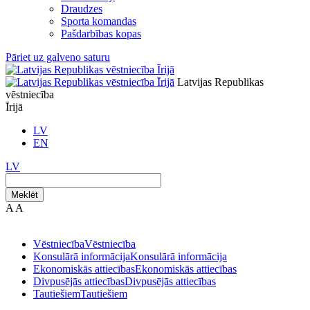
Draudzes
Sporta komandas
Pašdarbības kopas
Pāriet uz galveno saturu
Latvijas Republikas
vēstniecība
Īrijā
LV
EN
LV
Meklēt
A
A
Vēstniecība
Vēstniecība
Konsulārā informācija
Konsulārā informācija
Ekonomiskās attiecības
Ekonomiskās attiecības
Divpusējās attiecības
Divpusējās attiecības
Tautiešiem
Tautiešiem