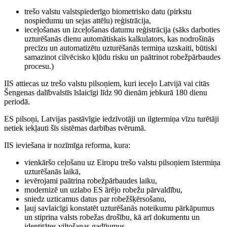
trešo valstu valstspiederīgo biometrisko datu (pirkstu
nospiedumu un sejas attēlu) reģistrācija,
ieceļošanas un izceļošanas datumu reģistrācija (sāks darboties
uzturēšanās dienu automātiskais kalkulators, kas nodrošinās
precīzu un automatizētu uzturēšanās termiņa uzskaiti, būtiski
samazinot cilvēcisko kļūdu risku un paātrinot robežpārbaudes
procesu.)
IIS attiecas uz trešo valstu pilsoņiem, kuri ieceļo Latvijā vai citās
Šengenas dalībvalstīs īslaicīgi līdz 90 dienām jebkurā 180 dienu
periodā.
ES pilsoņi, Latvijas pastāvīgie iedzīvotāji un ilgtermiņa vīzu turētāji
netiek iekļauti šīs sistēmas darbības tvērumā.
IIS ieviešana ir nozīmīga reforma, kura:
vienkāršo ceļošanu uz Eiropu trešo valstu pilsoņiem īstermiņa
uzturēšanās laikā,
ievērojami paātrina robežpārbaudes laiku,
modernizē un uzlabo ES ārējo robežu pārvaldību,
sniedz uzticamus datus par robežšķērsošanu,
ļauj savlaicīgi konstatēt uzturēšanās noteikumu pārkāpumus
un stiprina valsts robežas drošību, kā arī dokumentu un
identitātes viltošanas gadījumus,