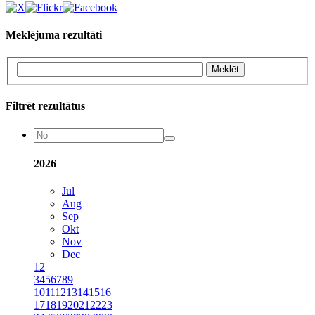
Meklējuma rezultāti
Meklēt
Filtrēt rezultātus
2026
Jūl
Aug
Sep
Okt
Nov
Dec
1
2
3
4
5
6
7
8
9
10
11
12
13
14
15
16
17
18
19
20
21
22
23