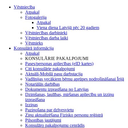
Vēstniecība
Atpakaļ
Fotogalerija
Atpakaļ
Viena diena Latvijā pēc 20 gadiem
Vēstniecības darbinieki
Vēstniecības darba laiki
Vēstnieks
Konsulārā informācija
Atpakaļ
KONSULĀRIE PAKALPOJUMI
Pases/personas apliecības (eID kartes)
Citi konsulārie pakalpojumi
Aktuāli-Mobilā pasu darbstacija
Vadlīnijas vecākiem bērnu aprūpes nodrošināšanai Īrijā
Notariālās darbības
Dokumentu izprasīšana no Latvijas
Dzimšanas, laulības, miršanas apliecību un izziņu
izprasīšana
Izziņas
Paziņošana par dzīvesvietu
Ziņu aktualizēšana Fizisko personu reģistrā
Pilsonības jautājumi
Konsulāro pakalpojumu cenrādis