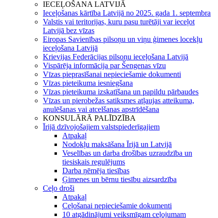
IECEĻOŠANA LATVIJĀ
Ieceļošanas kārtība Latvijā no 2025. gada 1. septembra
Valstis vai teritorijas, kuru pasu turētāji var ieceļot
Latvijā bez vīzas
Eiropas Savienības pilsoņu un viņu ģimenes locekļu
ieceļošana Latvijā
Krievijas Federācijas pilsoņu ieceļošana Latvijā
Vispārēja informācija par Šengenas vīzu
Vīzas pieprasīšanai nepieciešamie dokumenti
Vīzas pieteikuma iesniegšana
Vīzas pieteikuma izskatīšana un papildu pārbaudes
Vīzas un pierobežas satiksmes atļaujas atteikuma,
anulēšanas vai atcelšanas apstrīdēšana
KONSULĀRĀ PALĪDZĪBA
Īrijā dzīvojošajiem valstspiederīgajiem
Atpakaļ
Nodokļu maksāšana Īrijā un Latvijā
Veselības un darba drošības uzraudzība un
tiesiskais regulējums
Darba ņēmēja tiesības
Ģimenes un bērnu tiesību aizsardzība
Ceļo droši
Atpakaļ
Ceļošanai nepieciešamie dokumenti
10 atgādinājumi veiksmīgam ceļojumam