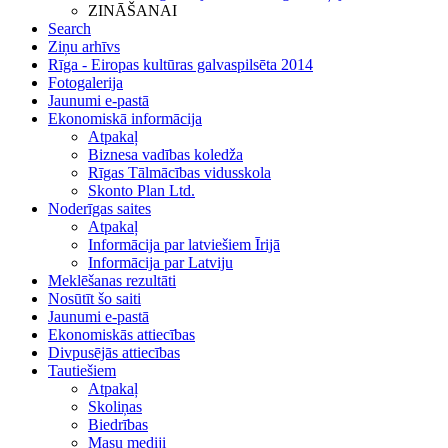
ZINĀŠANAI
Search
Ziņu arhīvs
Rīga - Eiropas kultūras galvaspilsēta 2014
Fotogalerija
Jaunumi e-pastā
Ekonomiskā informācija
Atpakaļ
Biznesa vadības koledža
Rīgas Tālmācības vidusskola
Skonto Plan Ltd.
Noderīgas saites
Atpakaļ
Informācija par latviešiem Īrijā
Informācija par Latviju
Meklēšanas rezultāti
Nosūtīt šo saiti
Jaunumi e-pastā
Ekonomiskās attiecības
Divpusējās attiecības
Tautiešiem
Atpakaļ
Skoliņas
Biedrības
Masu mediji