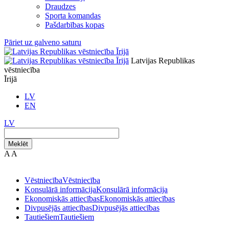
Draudzes
Sporta komandas
Pašdarbības kopas
Pāriet uz galveno saturu
Latvijas Republikas
vēstniecība
Īrijā
LV
EN
LV
Meklēt
A
A
Vēstniecība
Vēstniecība
Konsulārā informācija
Konsulārā informācija
Ekonomiskās attiecības
Ekonomiskās attiecības
Divpusējās attiecības
Divpusējās attiecības
Tautiešiem
Tautiešiem