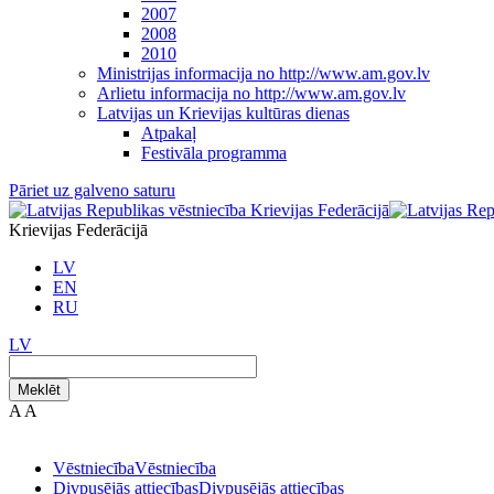
2007
2008
2010
Ministrijas informacija no http://www.am.gov.lv
Arlietu informacija no http://www.am.gov.lv
Latvijas un Krievijas kultūras dienas
Atpakaļ
Festivāla programma
Pāriet uz galveno saturu
Krievijas Federācijā
LV
EN
RU
LV
Meklēt
A
A
Vēstniecība
Vēstniecība
Divpusējās attiecības
Divpusējās attiecības