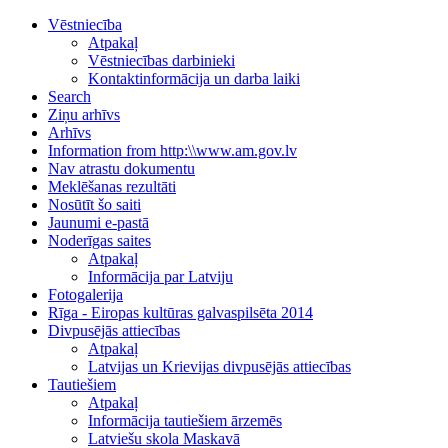
Vēstniecība
Atpakaļ
Vēstniecības darbinieki
Kontaktinformācija un darba laiki
Search
Ziņu arhīvs
Arhīvs
Information from http:\\www.am.gov.lv
Nav atrastu dokumentu
Meklēšanas rezultāti
Nosūtīt šo saiti
Jaunumi e-pastā
Noderīgas saites
Atpakaļ
Informācija par Latviju
Fotogalerija
Rīga - Eiropas kultūras galvaspilsēta 2014
Divpusējās attiecības
Atpakaļ
Latvijas un Krievijas divpusējās attiecības
Tautiešiem
Atpakaļ
Informācija tautiešiem ārzemēs
Latviešu skola Maskavā