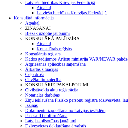
Latviešu biedrības Krievijas Federācijā
Atpakaļ
Latviešu biedrības Krievijas Federācijā
Konsulārā informācija
Atpakaļ
ZINĀŠANAI
Biežāk uzdotie jautājumi
KONSULĀRĀ PALĪDZĪBA
Atpakaļ
Konsulārais reģistrs
Konsulārais reģistrs
Kādos gadījumos Ārlietu ministrija VAR/NEVAR palīdz
Atgriešanās apliecības saņemšana
Ārkārtas situācijas
Ceļo droši
Cilvēku tirdzniecība
KONSULĀRIE PAKALPOJUMI
Civilstāvokļa aktu reģistrācija
Notariālās darbības
Ziņu iekļaušana Fizisko personu reģistrā (dzīvesvieta, lau
Izziņas
Dokumentu izprasīšana no Latvijas iestādēm
Pases/eID noformēšana
Latvijas pilsonības jautājumi
Dzīvesvietas deklarēšana ārvalstīs