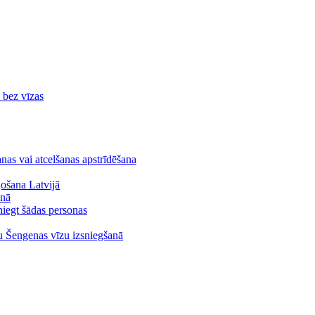
ā bez vīzas
nas vai atcelšanas apstrīdēšana
ļošana Latvijā
anā
niegt šādas personas
ju Šengenas vīzu izsniegšanā