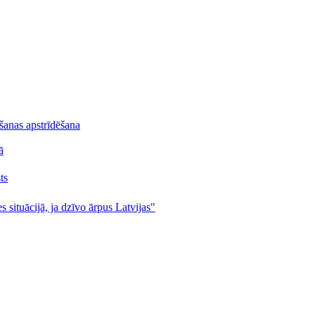
lšanas apstrīdēšana
ā
ts
s situācijā, ja dzīvo ārpus Latvijas"