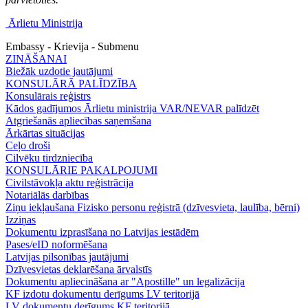
Ārlietu Ministrija
Embassy - Krievija - Submenu
ZINĀŠANAI
Biežāk uzdotie jautājumi
KONSULĀRĀ PALĪDZĪBA
Konsulārais reģistrs
Kādos gadījumos Ārlietu ministrija VAR/NEVAR palīdzēt
Atgriešanās apliecības saņemšana
Ārkārtas situācijas
Ceļo droši
Cilvēku tirdzniecība
KONSULĀRIE PAKALPOJUMI
Civilstāvokļa aktu reģistrācija
Notariālās darbības
Ziņu iekļaušana Fizisko personu reģistrā (dzīvesvieta, laulība, bērni)
Izziņas
Dokumentu izprasīšana no Latvijas iestādēm
Pases/eID noformēšana
Latvijas pilsonības jautājumi
Dzīvesvietas deklarēšana ārvalstīs
Dokumentu apliecināšana ar "Apostille" un legalizācija
KF izdotu dokumentu derīgums LV teritorijā
LV dokumentu derīgums KF teritorijā