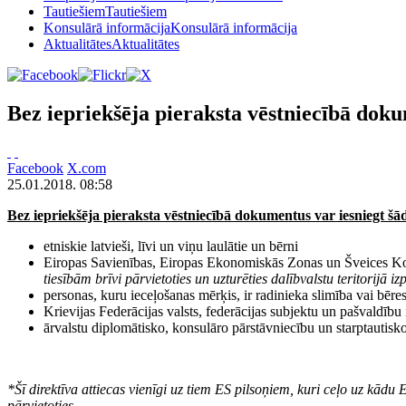
Tautiešiem
Tautiešiem
Konsulārā informācija
Konsulārā informācija
Aktualitātes
Aktualitātes
Bez iepriekšēja pieraksta vēstniecībā doku
Facebook
X.com
25.01.2018. 08:58
Bez iepriekšēja pieraksta vēstniecībā dokumentus var iesniegt šā
etniskie latvieši, līvi un viņu laulātie un bērni
Eiropas Savienības, Eiropas Ekonomiskās Zonas un Šveices Konf
tiesībām brīvi pārvietoties un uzturēties dalībvalstu teritorijā
iz
personas, kuru ieceļošanas mērķis, ir radinieka slimība vai bēres
Krievijas Federācijas valsts, federācijas subjektu un pašvaldīb
ārvalstu diplomātisko, konsulāro pārstāvniecību un starptautisko
*Šī direktīva attiecas vienīgi uz tiem ES pilsoņiem, kuri ceļo uz kādu ES 
pārvietoties.