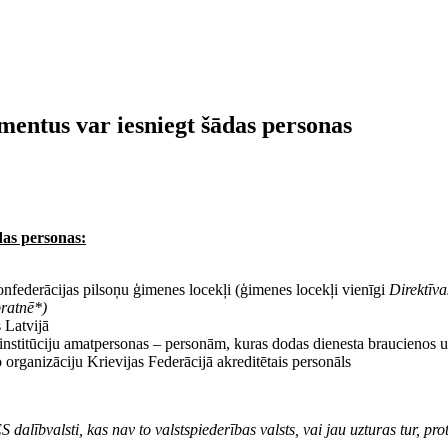
mentus var iesniegt šādas personas
das personas:
ederācijas pilsoņu ģimenes locekļi (ģimenes locekļi vienīgi
Direktīva
pratnē*)
 Latvijā
u institūciju amatpersonas – personām, kuras dodas dienesta braucienos u
 organizāciju Krievijas Federācijā akreditētais personāls
dalībvalsti, kas nav to valstspiederības valsts, vai jau uzturas tur, proti