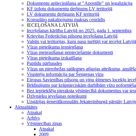
Dokumentu apliecināšana ar "Apostille" un legalizācija
KF izdotu dokumentu derīgums LV teritorijā
LV dokumentu derīgums KF teritorijā
Konsulāro pakalpojumu maksas cenrādis
IECEĻOŠANA LATVIJĀ
Ieceļošanas kārtība Latvijā no 2025. gada 1. septembra
Krievijas Federācijas pilsoņu ieceļošana Latvijā
Valstis vai teritorijas, kuru pasu turētāji var ieceļot Latvij
Vīzas pieteikuma iesniegšana
Vīzas pieprasīšanai nepieciešamie dokumenti
Vīzas pieteikuma izskatīšana
Papildu pārbaudes
Vīzas un pierobežas satiksmes atļaujas atteikuma, anulēša
Vispārēja informācija par Šengenas vīzu
Eiropas Savienības pilsoņu un viņu ģimenes locekļu iece
Brīdinājums par krāpnieciskām darbībām vīzu noformēš
Bez iepriekšēja pieraksta vēstniecībā dokumentus var ies
Dzīvnieku ievešanas noteikumi
Ungārijas ģenerālkonsulāts Jekaterinburgā pārstāv Latvi
Aktualitātes
Atpakaļ
Arhīvs
Vēstniecības ziņas
Atpakaļ
2009