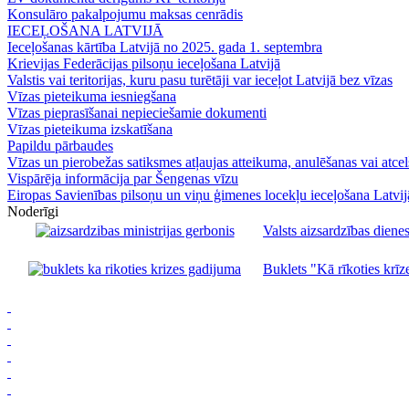
Konsulāro pakalpojumu maksas cenrādis
IECEĻOŠANA LATVIJĀ
Ieceļošanas kārtība Latvijā no 2025. gada 1. septembra
Krievijas Federācijas pilsoņu ieceļošana Latvijā
Valstis vai teritorijas, kuru pasu turētāji var ieceļot Latvijā bez vīzas
Vīzas pieteikuma iesniegšana
Vīzas pieprasīšanai nepieciešamie dokumenti
Vīzas pieteikuma izskatīšana
Papildu pārbaudes
Vīzas un pierobežas satiksmes atļaujas atteikuma, anulēšanas vai atce
Vispārēja informācija par Šengenas vīzu
Eiropas Savienības pilsoņu un viņu ģimenes locekļu ieceļošana Latvij
Noderīgi
Valsts aizsardzības dienes
Buklets "Kā rīkoties krīze