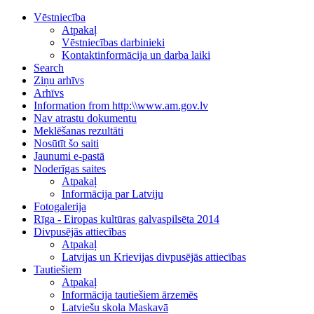
Vēstniecība
Atpakaļ
Vēstniecības darbinieki
Kontaktinformācija un darba laiki
Search
Ziņu arhīvs
Arhīvs
Information from http:\\www.am.gov.lv
Nav atrastu dokumentu
Meklēšanas rezultāti
Nosūtīt šo saiti
Jaunumi e-pastā
Noderīgas saites
Atpakaļ
Informācija par Latviju
Fotogalerija
Rīga - Eiropas kultūras galvaspilsēta 2014
Divpusējās attiecības
Atpakaļ
Latvijas un Krievijas divpusējās attiecības
Tautiešiem
Atpakaļ
Informācija tautiešiem ārzemēs
Latviešu skola Maskavā