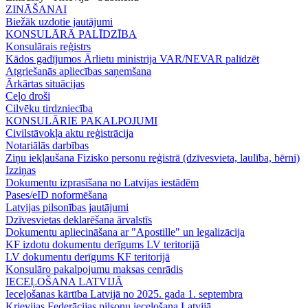
ZINĀŠANAI
Biežāk uzdotie jautājumi
KONSULĀRĀ PALĪDZĪBA
Konsulārais reģistrs
Kādos gadījumos Ārlietu ministrija VAR/NEVAR palīdzēt
Atgriešanās apliecības saņemšana
Ārkārtas situācijas
Ceļo droši
Cilvēku tirdzniecība
KONSULĀRIE PAKALPOJUMI
Civilstāvokļa aktu reģistrācija
Notariālās darbības
Ziņu iekļaušana Fizisko personu reģistrā (dzīvesvieta, laulība, bērni)
Izziņas
Dokumentu izprasīšana no Latvijas iestādēm
Pases/eID noformēšana
Latvijas pilsonības jautājumi
Dzīvesvietas deklarēšana ārvalstīs
Dokumentu apliecināšana ar "Apostille" un legalizācija
KF izdotu dokumentu derīgums LV teritorijā
LV dokumentu derīgums KF teritorijā
Konsulāro pakalpojumu maksas cenrādis
IECEĻOŠANA LATVIJĀ
Ieceļošanas kārtība Latvijā no 2025. gada 1. septembra
Krievijas Federācijas pilsoņu ieceļošana Latvijā