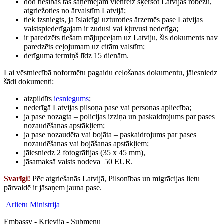
dod tiesības tās saņēmējam vienreiz šķērsot Latvijas robežu,
atgriežoties no ārvalstīm Latvijā;
tiek izsniegts, ja īslaicīgi uzturoties ārzemēs pase Latvijas
valstspiederīgajam ir zudusi vai kļuvusi nederīga;
ir paredzēts tiešam mājupceļam uz Latviju, šis dokuments nav
paredzēts ceļojumam uz citām valstīm;
derīguma termiņš līdz 15 dienām.
Lai vēstniecībā noformētu pagaidu ceļošanas dokumentu, jāiesniedz
šādi dokumenti:
aizpildīts
iesniegums
;
nederīgā Latvijas pilsoņa pase vai personas apliecība;
ja pase nozagta – policijas izziņa un paskaidrojums par pases
nozaudēšanas apstākļiem;
ja pase nozaudēta vai bojāta – paskaidrojums par pases
nozaudēšanas vai bojāšanas apstākļiem;
jāiesniedz 2 fotogrāfijas (35 x 45 mm),
jāsamaksā valsts nodeva 50 EUR.
Svarīgi!
Pēc atgriešanās Latvijā, Pilsonības un migrācijas lietu
pārvaldē ir jāsaņem jauna pase.
Ārlietu Ministrija
Embassy - Krievija - Submenu