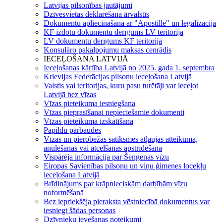
Latvijas pilsonības jautājumi
Dzīvesvietas deklarēšana ārvalstīs
Dokumentu apliecināšana ar "Apostille" un legalizācija
KF izdotu dokumentu derīgums LV teritorijā
LV dokumentu derīgums KF teritorijā
Konsulāro pakalpojumu maksas cenrādis
IECEĻOŠANA LATVIJĀ
Ieceļošanas kārtība Latvijā no 2025. gada 1. septembra
Krievijas Federācijas pilsoņu ieceļošana Latvijā
Valstis vai teritorijas, kuru pasu turētāji var ieceļot
Latvijā bez vīzas
Vīzas pieteikuma iesniegšana
Vīzas pieprasīšanai nepieciešamie dokumenti
Vīzas pieteikuma izskatīšana
Papildu pārbaudes
Vīzas un pierobežas satiksmes atļaujas atteikuma,
anulēšanas vai atcelšanas apstrīdēšana
Vispārēja informācija par Šengenas vīzu
Eiropas Savienības pilsoņu un viņu ģimenes locekļu
ieceļošana Latvijā
Brīdinājums par krāpnieciskām darbībām vīzu
noformēšanā
Bez iepriekšēja pieraksta vēstniecībā dokumentus var
iesniegt šādas personas
Dzīvnieku ievešanas noteikumi