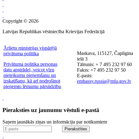
Copyright © 2026
Latvijas Republikas vēstniecība Krievijas Federācijā
Ārlietu ministrijas vispārējā
Maskava, 115127, Čapligina
privātuma politika
ielā 3
Privātuma politika personas
Tālrunis: + 7 495 232 97 60
datu apstrādei, veicot vīzu
Fakss: +7 495 232 97 50
pieteikumu pieņemšanu un
E-pasts:
izskatīšanu, kā arī nodrošinot
embassy.russia@mfa.gov.lv
pieņemto lēmumu pārsūdzību
Pieraksties uz jaunumu vēstuli e-pastā
Saņem jaunākās ziņas un informāciju par notikumiem