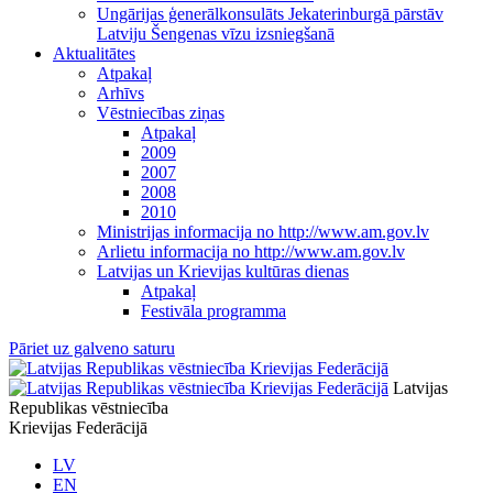
Ungārijas ģenerālkonsulāts Jekaterinburgā pārstāv
Latviju Šengenas vīzu izsniegšanā
Aktualitātes
Atpakaļ
Arhīvs
Vēstniecības ziņas
Atpakaļ
2009
2007
2008
2010
Ministrijas informacija no http://www.am.gov.lv
Arlietu informacija no http://www.am.gov.lv
Latvijas un Krievijas kultūras dienas
Atpakaļ
Festivāla programma
Pāriet uz galveno saturu
Latvijas
Republikas vēstniecība
Krievijas Federācijā
LV
EN