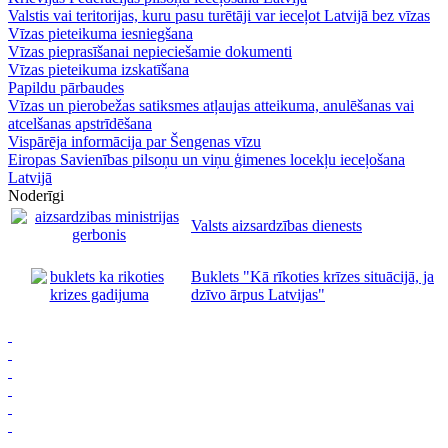
Valstis vai teritorijas, kuru pasu turētāji var ieceļot Latvijā bez vīzas
Vīzas pieteikuma iesniegšana
Vīzas pieprasīšanai nepieciešamie dokumenti
Vīzas pieteikuma izskatīšana
Papildu pārbaudes
Vīzas un pierobežas satiksmes atļaujas atteikuma, anulēšanas vai
atcelšanas apstrīdēšana
Vispārēja informācija par Šengenas vīzu
Eiropas Savienības pilsoņu un viņu ģimenes locekļu ieceļošana
Latvijā
Noderīgi
Valsts aizsardzības dienests
Buklets "Kā rīkoties krīzes situācijā, ja
dzīvo ārpus Latvijas"