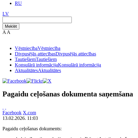
RU
LV
Meklēt
A
A
Vēstniecība
Vēstniecība
Divpusējās attiecības
Divpusējās attiecības
Tautiešiem
Tautiešiem
Konsulārā informācija
Konsulārā informācija
Aktualitātes
Aktualitātes
Pagaidu ceļošanas dokumenta saņemšana
Facebook
X.com
13.02.2026. 11:03
Pagaidu ceļošanas dokuments: