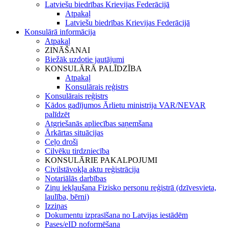
Latviešu biedrības Krievijas Federācijā
Atpakaļ
Latviešu biedrības Krievijas Federācijā
Konsulārā informācija
Atpakaļ
ZINĀŠANAI
Biežāk uzdotie jautājumi
KONSULĀRĀ PALĪDZĪBA
Atpakaļ
Konsulārais reģistrs
Konsulārais reģistrs
Kādos gadījumos Ārlietu ministrija VAR/NEVAR
palīdzēt
Atgriešanās apliecības saņemšana
Ārkārtas situācijas
Ceļo droši
Cilvēku tirdzniecība
KONSULĀRIE PAKALPOJUMI
Civilstāvokļa aktu reģistrācija
Notariālās darbības
Ziņu iekļaušana Fizisko personu reģistrā (dzīvesvieta,
laulība, bērni)
Izziņas
Dokumentu izprasīšana no Latvijas iestādēm
Pases/eID noformēšana