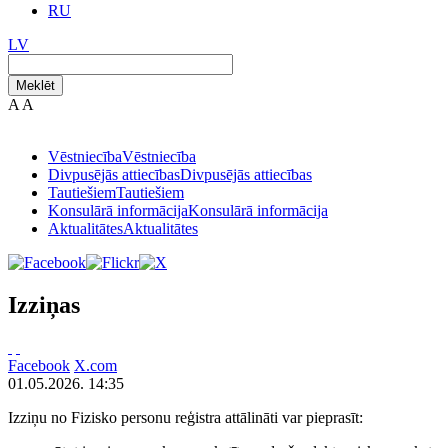
RU
LV
Meklēt
A
A
Vēstniecība
Vēstniecība
Divpusējās attiecības
Divpusējās attiecības
Tautiešiem
Tautiešiem
Konsulārā informācija
Konsulārā informācija
Aktualitātes
Aktualitātes
Izziņas
Facebook
X.com
01.05.2026. 14:35
Izziņu no Fizisko personu reģistra attālināti var pieprasīt: