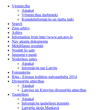
Vēstniecība
Atpakaļ
Vēstniecības darbinieki
Kontaktinformācija un darba laiki
Search
Ziņu arhīvs
Arhīvs
Information from http:\\www.am.gov.lv
Nav atrastu dokumentu
Meklēšanas rezultāti
Nosūtīt šo saiti
Jaunumi e-pastā
Noderīgas saites
Atpakaļ
Informācija par Latviju
Fotogalerija
Rīga - Eiropas kultūras galvaspilsēta 2014
Divpusējās attiecības
Atpakaļ
Latvijas un Krievijas divpusējās attiecības
Tautiešiem
Atpakaļ
Informācija tautiešiem ārzemēs
Latviešu skola Maskavā