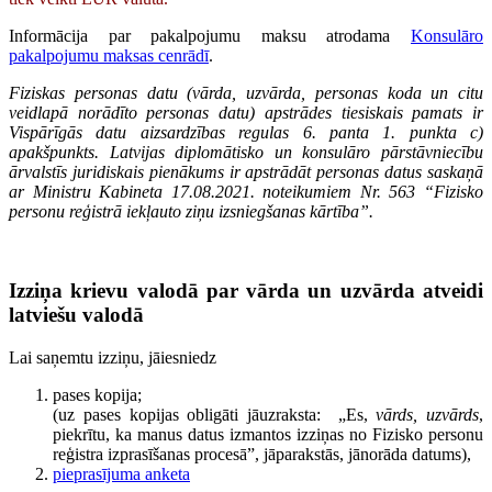
Informācija par pakalpojumu maksu atrodama
Konsulāro
pakalpojumu maksas cenrādī
.
Fiziskas personas datu (vārda, uzvārda, personas koda un citu
veidlapā norādīto personas datu) apstrādes tiesiskais pamats ir
Vispārīgās datu aizsardzības regulas 6. panta 1. punkta c)
apakšpunkts. Latvijas diplomātisko un konsulāro pārstāvniecību
ārvalstīs juridiskais pienākums ir apstrādāt personas datus saskaņā
ar Ministru Kabineta 17.08.2021. noteikumiem Nr. 563 “Fizisko
personu reģistrā iekļauto ziņu izsniegšanas kārtība”.
Izziņa krievu valodā par vārda un uzvārda atveidi
latviešu valodā
Lai saņemtu izziņu, jāiesniedz
pases kopija;
(uz pases kopijas obligāti jāuzraksta: „Es,
vārds, uzvārds
,
piekrītu, ka manus datus izmantos izziņas no Fizisko personu
reģistra izprasīšanas procesā”, jāparakstās, jānorāda datums),
pieprasījuma anketa