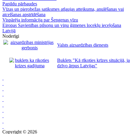
Papildu pārbaudes
Vīzas un pierobežas satiksmes atļaujas atteikuma, anulēšanas vai
atcelšanas apstrīdēšana
Vispārēja informācija par Šengenas vīzu
Eiropas Savienības pilsoņu un viņu ģimenes locekļu ieceļošana
Latvijā
Noderīgi
Valsts aizsardzības dienests
Buklets "Kā rīkoties krīzes situācijā, ja
dzīvo ārpus Latvijas"
Copyright © 2026