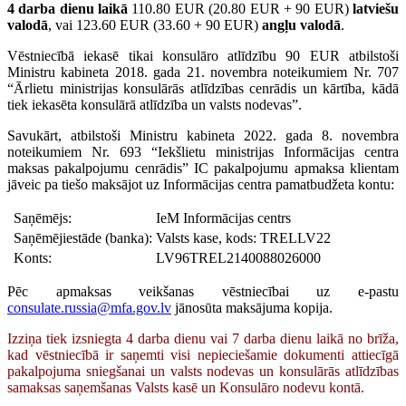
4 darba dienu laikā
110.80 EUR (20.80 EUR + 90 EUR)
latviešu
valodā
, vai 123.60 EUR (33.60 + 90 EUR)
angļu valodā
.
Vēstniecībā iekasē tikai konsulāro atlīdzību 90 EUR atbilstoši
Ministru kabineta 2018. gada 21. novembra noteikumiem Nr. 707
“Ārlietu ministrijas konsulārās atlīdzības cenrādis un kārtība, kādā
tiek iekasēta konsulārā atlīdzība un valsts nodevas”.
Savukārt, atbilstoši Ministru kabineta 2022. gada 8. novembra
noteikumiem Nr. 693 “Iekšlietu ministrijas Informācijas centra
maksas pakalpojumu cenrādis” IC pakalpojumu apmaksa klientam
jāveic pa tiešo maksājot uz Informācijas centra pamatbudžeta kontu:
Saņēmējs:
IeM Informācijas centrs
Saņēmējiestāde (banka):
Valsts kase, kods: TRELLV22
Konts:
LV96TREL2140088026000
Pēc apmaksas veikšanas vēstniecībai uz e-pastu
consulate.russia@mfa.gov.lv
jānosūta maksājuma kopija.
Izziņa tiek izsniegta 4 darba dienu vai 7 darba dienu laikā no brīža,
kad vēstniecībā ir saņemti visi nepieciešamie dokumenti attiecīgā
pakalpojuma sniegšanai un valsts nodevas un konsulārās atlīdzības
samaksas saņemšanas Valsts kasē un Konsulāro nodevu kontā.