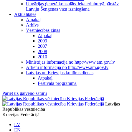
Ungārijas ģenerālkonsulāts Jekaterinburgā pārstāv
Latviju Šengenas vīzu izsniegšanā
Aktualitātes
Atpakaļ
Arhīvs
Vēstniecības ziņas
Atpakaļ
2009
2007
2008
2010
Ministrijas informacija no http://www.am.gov.lv
Arlietu informacija no http://www.am.gov.lv
Latvijas un Krievijas kultūras dienas
Atpakaļ
Festivāla programma
Pāriet uz galveno saturu
Latvijas
Republikas vēstniecība
Krievijas Federācijā
LV
EN