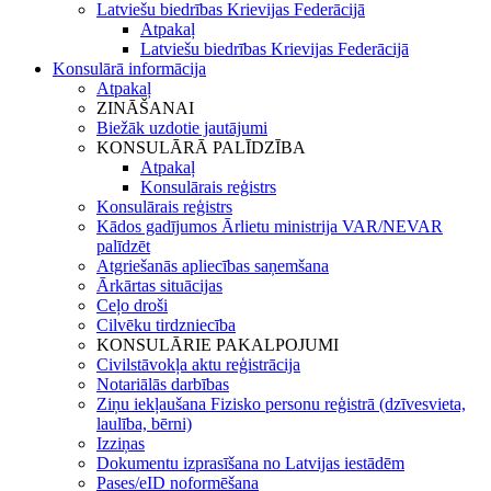
Latviešu biedrības Krievijas Federācijā
Atpakaļ
Latviešu biedrības Krievijas Federācijā
Konsulārā informācija
Atpakaļ
ZINĀŠANAI
Biežāk uzdotie jautājumi
KONSULĀRĀ PALĪDZĪBA
Atpakaļ
Konsulārais reģistrs
Konsulārais reģistrs
Kādos gadījumos Ārlietu ministrija VAR/NEVAR
palīdzēt
Atgriešanās apliecības saņemšana
Ārkārtas situācijas
Ceļo droši
Cilvēku tirdzniecība
KONSULĀRIE PAKALPOJUMI
Civilstāvokļa aktu reģistrācija
Notariālās darbības
Ziņu iekļaušana Fizisko personu reģistrā (dzīvesvieta,
laulība, bērni)
Izziņas
Dokumentu izprasīšana no Latvijas iestādēm
Pases/eID noformēšana