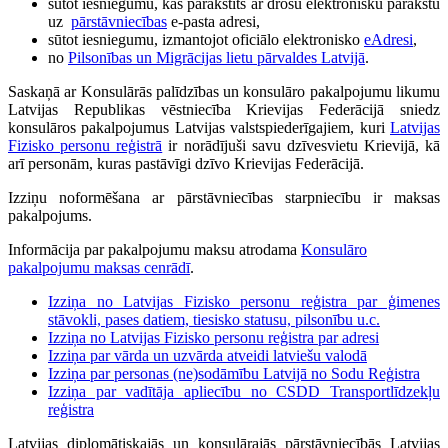
sūtot iesniegumu, kas parakstīts ar drošu elektronisku parakstu
uz
pārstāvniecības
e-pasta adresi,
sūtot iesniegumu, izmantojot oficiālo elektronisko
eAdresi
,
no
Pilsonības un Migrācijas lietu pārvaldes Latvijā
.
Saskaņā ar Konsulārās palīdzības un konsulāro pakalpojumu likumu
Latvijas Republikas vēstniecība Krievijas Federācijā sniedz
konsulāros pakalpojumus Latvijas valstspiederīgajiem, kuri
Latvijas
Fizisko personu reģistrā
ir norādījuši savu dzīvesvietu Krievijā, kā
arī personām, kuras pastāvīgi dzīvo Krievijas Federācijā.
Izziņu noformēšana ar pārstāvniecības starpniecību ir maksas
pakalpojums.
Informācija par pakalpojumu maksu atrodama
Konsulāro
pakalpojumu maksas cenrādī
.
Izziņa no Latvijas Fizisko personu reģistra par ģimenes
stāvokli, pases datiem, tiesisko statusu, pilsonību u.c.
Izziņa no Latvijas Fizisko personu reģistra par adresi
Izziņa par vārda un uzvārda atveidi latviešu valodā
Izziņa par personas (ne)sodāmību Latvijā no Sodu Reģistra
Izziņa par vadītāja apliecību no CSDD Transportlīdzekļu
reģistra
Latvijas diplomātiskajās un konsulārajās pārstāvniecībās Latvijas