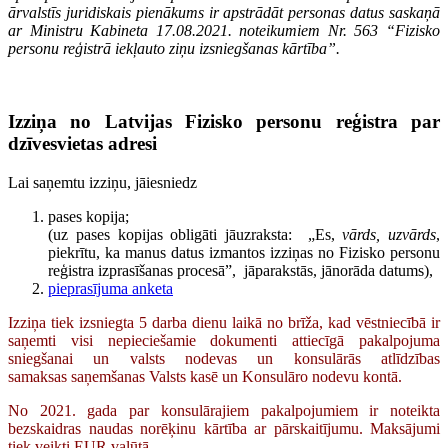
ārvalstīs juridiskais pienākums ir apstrādāt personas datus saskaņā
ar Ministru Kabineta 17.08.2021. noteikumiem Nr. 563 “Fizisko
personu reģistrā iekļauto ziņu izsniegšanas kārtība”.
Izziņa no Latvijas Fizisko personu reģistra par
dzīvesvietas adresi
Lai saņemtu izziņu, jāiesniedz
pases kopija;
(uz pases kopijas obligāti jāuzraksta: „Es,
vārds, uzvārds
,
piekrītu, ka manus datus izmantos izziņas no Fizisko personu
reģistra izprasīšanas procesā”, jāparakstās, jānorāda datums),
pieprasījuma anketa
Izziņa tiek izsniegta 5 darba dienu laikā no brīža, kad vēstniecībā ir
saņemti visi nepieciešamie dokumenti attiecīgā pakalpojuma
sniegšanai un valsts nodevas un konsulārās atlīdzības
samaksas saņemšanas Valsts kasē un Konsulāro nodevu kontā.
No 2021. gada par konsulārajiem pakalpojumiem ir noteikta
bezskaidras naudas norēķinu kārtība ar pārskaitījumu. Maksājumi
tiek veikti EUR valūtā.