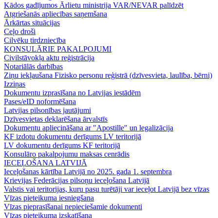
Kādos gadījumos Ārlietu ministrija VAR/NEVAR palīdzēt
Atgriešanās apliecības saņemšana
Ārkārtas situācijas
Ceļo droši
Cilvēku tirdzniecība
KONSULĀRIE PAKALPOJUMI
Civilstāvokļa aktu reģistrācija
Notariālās darbības
Ziņu iekļaušana Fizisko personu reģistrā (dzīvesvieta, laulība, bērni)
Izziņas
Dokumentu izprasīšana no Latvijas iestādēm
Pases/eID noformēšana
Latvijas pilsonības jautājumi
Dzīvesvietas deklarēšana ārvalstīs
Dokumentu apliecināšana ar "Apostille" un legalizācija
KF izdotu dokumentu derīgums LV teritorijā
LV dokumentu derīgums KF teritorijā
Konsulāro pakalpojumu maksas cenrādis
IECEĻOŠANA LATVIJĀ
Ieceļošanas kārtība Latvijā no 2025. gada 1. septembra
Krievijas Federācijas pilsoņu ieceļošana Latvijā
Valstis vai teritorijas, kuru pasu turētāji var ieceļot Latvijā bez vīzas
Vīzas pieteikuma iesniegšana
Vīzas pieprasīšanai nepieciešamie dokumenti
Vīzas pieteikuma izskatīšana