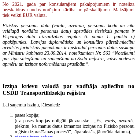
No 2021. gada par konsulārajiem pakalpojumiem ir noteikta
bezskaidras naudas norēķinu kārtība ar pārskaitījumu. Maksājumi
tiek veikti EUR valūtā.
Fiziskas personas datu (vārda, uzvārda, personas koda un citu
veidlapā norādīto personas datu) apstrādes tiesiskais pamats ir
Vispārīgās datu aizsardzības regulas 6. panta 1. punkta c)
apakšpunkts. Latvijas diplomātisko un konsulāro pārstāvniecību
ārvalstīs juridiskais pienākums ir apstrādāt personas datus saskaņā
ar Ministru kabineta 23.09.2014. noteikumiem Nr. 563 “Noteikumi
par ziņu sniegšanu un saņemšanu no Sodu reģistra, valsts nodevas
apmēru un izziņas noformēšanas prasībām”.
Izziņa krievu valodā par vadītāja apliecību no
CSDD Transportlīdzekļu reģistra
Lai saņemtu izziņu, jāiesniedz
pases kopija;
(uz pases kopijas obligāti jāuzraksta: „Es,
vārds, uzvārds
,
piekrītu, ka manus datus izmantos izziņas no Fizisko personu
reģistra izprasīšanas procesā”, jāparakstās, jānorāda datums),