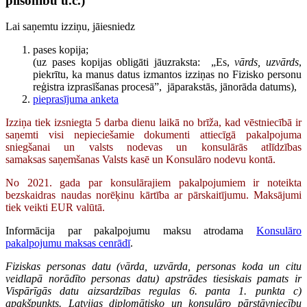
pilsonību u.c.)
Lai saņemtu izziņu, jāiesniedz
pases kopija;
(uz pases kopijas obligāti jāuzraksta: „Es,
vārds, uzvārds
,
piekrītu, ka manus datus izmantos izziņas no Fizisko personu
reģistra izprasīšanas procesā”, jāparakstās, jānorāda datums),
pieprasījuma anketa
Izziņa tiek izsniegta 5 darba dienu laikā no brīža, kad vēstniecībā ir
saņemti visi nepieciešamie dokumenti attiecīgā pakalpojuma
sniegšanai un valsts nodevas un konsulārās atlīdzības
samaksas saņemšanas Valsts kasē un Konsulāro nodevu kontā.
No 2021. gada par konsulārajiem pakalpojumiem ir noteikta
bezskaidras naudas norēķinu kārtība ar pārskaitījumu. Maksājumi
tiek veikti EUR valūtā.
Informācija par pakalpojumu maksu atrodama
Konsulāro
pakalpojumu maksas cenrādī
.
Fiziskas personas datu (vārda, uzvārda, personas koda un citu
veidlapā norādīto personas datu) apstrādes tiesiskais pamats ir
Vispārīgās datu aizsardzības regulas 6. panta 1. punkta c)
apakšpunkts. Latvijas diplomātisko un konsulāro pārstāvniecību