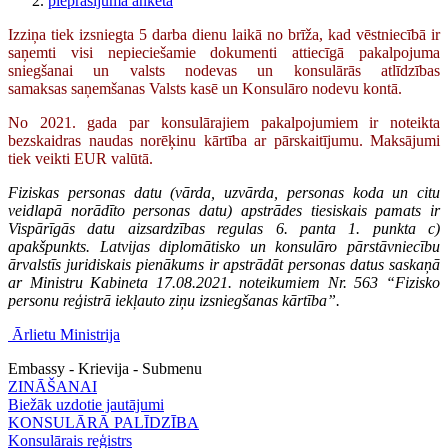
pieprasījuma anketa
Izziņa tiek izsniegta 5 darba dienu laikā no brīža, kad vēstniecībā ir
saņemti visi nepieciešamie dokumenti attiecīgā pakalpojuma
sniegšanai un valsts nodevas un konsulārās atlīdzības
samaksas saņemšanas Valsts kasē un Konsulāro nodevu kontā.
No 2021. gada par konsulārajiem pakalpojumiem ir noteikta
bezskaidras naudas norēķinu kārtība ar pārskaitījumu. Maksājumi
tiek veikti EUR valūtā.
Fiziskas personas datu (vārda, uzvārda, personas koda un citu
veidlapā norādīto personas datu) apstrādes tiesiskais pamats ir
Vispārīgās datu aizsardzības regulas 6. panta 1. punkta c)
apakšpunkts. Latvijas diplomātisko un konsulāro pārstāvniecību
ārvalstīs juridiskais pienākums ir apstrādāt personas datus saskaņā
ar Ministru Kabineta 17.08.2021. noteikumiem Nr. 563 “Fizisko
personu reģistrā iekļauto ziņu izsniegšanas kārtība”.
Ārlietu Ministrija
Embassy - Krievija - Submenu
ZINĀŠANAI
Biežāk uzdotie jautājumi
KONSULĀRĀ PALĪDZĪBA
Konsulārais reģistrs