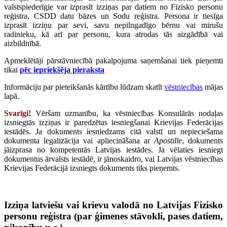
valstspiederīgie var izprasīt izziņas par datiem no Fizisko personu
reģistra, CSDD datu bāzes un Sodu reģistra. Persona ir tiesīga
izprasīt izziņu par sevi, savu nepilngadīgo bērnu vai mirušu
radinieku, kā arī par personu, kura atrodas tās aizgādībā vai
aizbildnībā.
Apmeklētāji pārstāvniecībā pakalpojuma saņemšanai tiek pieņemti
tikai
pēc iepriekšēja pieraksta
Informāciju par pieteikšanās kārtību lūdzam skatīt
vēstniecības
mājas
lapā.
Svarīgi!
Vēršam uzmanību, ka vēstniecības Konsulārās nodaļas
izsniegtās izziņas ir paredzētas iesniegšanai Krievijas Federācijas
iestādēs. Ja dokuments iesniedzams citā valstī un nepieciešama
dokumenta legalizācija vai apliecināšana ar
Apostille
, dokuments
jāizprasa no kompetentās Latvijas iestādes. Ja vēlaties iesniegt
dokumentus ārvalsts iestādē, ir jānoskaidro, vai Latvijas vēstniecības
Krievijas Federācijā izsniegts dokuments tiks pieņemts.
Izziņa latviešu vai krievu valodā no Latvijas Fizisko
personu reģistra (par ģimenes stāvokli, pases datiem,