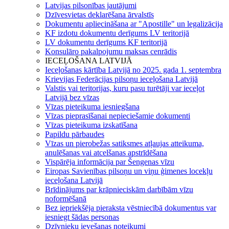
Latvijas pilsonības jautājumi
Dzīvesvietas deklarēšana ārvalstīs
Dokumentu apliecināšana ar "Apostille" un legalizācija
KF izdotu dokumentu derīgums LV teritorijā
LV dokumentu derīgums KF teritorijā
Konsulāro pakalpojumu maksas cenrādis
IECEĻOŠANA LATVIJĀ
Ieceļošanas kārtība Latvijā no 2025. gada 1. septembra
Krievijas Federācijas pilsoņu ieceļošana Latvijā
Valstis vai teritorijas, kuru pasu turētāji var ieceļot
Latvijā bez vīzas
Vīzas pieteikuma iesniegšana
Vīzas pieprasīšanai nepieciešamie dokumenti
Vīzas pieteikuma izskatīšana
Papildu pārbaudes
Vīzas un pierobežas satiksmes atļaujas atteikuma,
anulēšanas vai atcelšanas apstrīdēšana
Vispārēja informācija par Šengenas vīzu
Eiropas Savienības pilsoņu un viņu ģimenes locekļu
ieceļošana Latvijā
Brīdinājums par krāpnieciskām darbībām vīzu
noformēšanā
Bez iepriekšēja pieraksta vēstniecībā dokumentus var
iesniegt šādas personas
Dzīvnieku ievešanas noteikumi