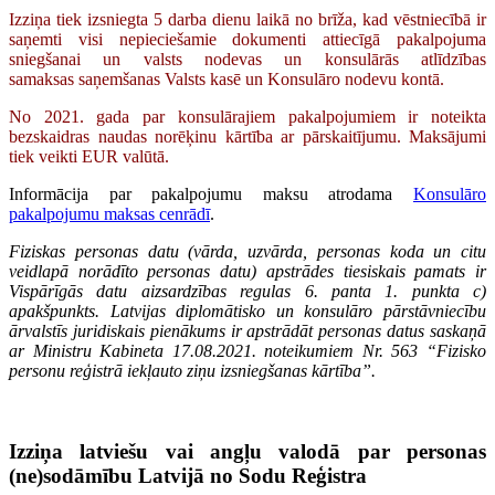
Izziņa tiek izsniegta 5 darba dienu laikā no brīža, kad vēstniecībā ir
saņemti visi nepieciešamie dokumenti attiecīgā pakalpojuma
sniegšanai un valsts nodevas un konsulārās atlīdzības
samaksas saņemšanas Valsts kasē un Konsulāro nodevu kontā.
No 2021. gada par konsulārajiem pakalpojumiem ir noteikta
bezskaidras naudas norēķinu kārtība ar pārskaitījumu. Maksājumi
tiek veikti EUR valūtā.
Informācija par pakalpojumu maksu atrodama
Konsulāro
pakalpojumu maksas cenrādī
.
Fiziskas personas datu (vārda, uzvārda, personas koda un citu
veidlapā norādīto personas datu) apstrādes tiesiskais pamats ir
Vispārīgās datu aizsardzības regulas 6. panta 1. punkta c)
apakšpunkts. Latvijas diplomātisko un konsulāro pārstāvniecību
ārvalstīs juridiskais pienākums ir apstrādāt personas datus saskaņā
ar Ministru Kabineta 17.08.2021. noteikumiem Nr. 563 “Fizisko
personu reģistrā iekļauto ziņu izsniegšanas kārtība”.
Izziņa latviešu vai angļu valodā par personas
(ne)sodāmību Latvijā no Sodu Reģistra