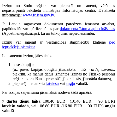
Izziņu no Sodu reģistra var pieprasīt un saņemt, vēršoties
nepastarpināti Iekšlietu ministrijas Informācijas centrā. Detalizēta
informācija:
www.ic.iem.gov.lv
.
Ja Latvijā sagatavotu dokumentu paredzēts izmantot ārvalstī,
papildus lūdzam pārliecināties par
dokumenta īstuma apliecināšanas
(Apostille/legalizācija), kā arī tulkojuma nepieciešamību.
Izziņu var saņemt ar vēstniecības starpniecību klātienē
pēc
iepriekšēja pieraksta
.
Lai saņemtu izziņu, jāiesniedz:
pases kopija;
(uz pases kopijas obligāti jāuzraksta: „Es,
vārds, uzvārds
,
piekrītu, ka manus datus izmantos izziņas no Fizisko personu
reģistra izprasīšanas procesā”, jāparakstās, jānorāda datums),
pieprasījuma anketa
latviešu
vai
angļu
valodā.
Par izziņas saņemšanu jāsamaksā nodeva šādā apmērā:
7 darba dienu laikā
100.40 EUR (10.40 EUR + 90 EUR)
latviešu valodā
, vai 106.80 EUR (16.80 EUR + 90 EUR)
angļu
valodā