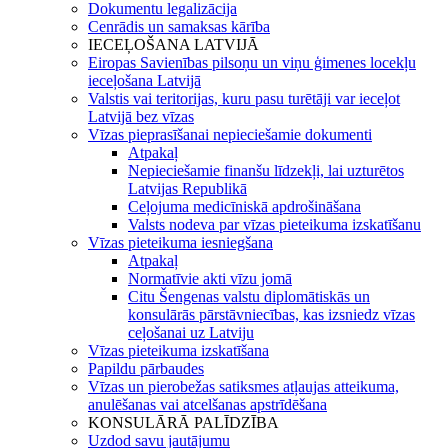
Dokumentu legalizācija
Cenrādis un samaksas kārība
IECEĻOŠANA LATVIJĀ
Eiropas Savienības pilsoņu un viņu ģimenes locekļu
ieceļošana Latvijā
Valstis vai teritorijas, kuru pasu turētāji var ieceļot
Latvijā bez vīzas
Vīzas pieprasīšanai nepieciešamie dokumenti
Atpakaļ
Nepieciešamie finanšu līdzekļi, lai uzturētos
Latvijas Republikā
Ceļojuma medicīniskā apdrošināšana
Valsts nodeva par vīzas pieteikuma izskatīšanu
Vīzas pieteikuma iesniegšana
Atpakaļ
Normatīvie akti vīzu jomā
Citu Šengenas valstu diplomātiskās un
konsulārās pārstāvniecības, kas izsniedz vīzas
ceļošanai uz Latviju
Vīzas pieteikuma izskatīšana
Papildu pārbaudes
Vīzas un pierobežas satiksmes atļaujas atteikuma,
anulēšanas vai atcelšanas apstrīdēšana
KONSULĀRĀ PALĪDZĪBA
Uzdod savu jautājumu