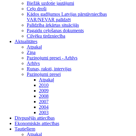
Biežāk uzdotie jautājumi
Ceļo droši
Kādos gadījumos Latvijas pārstāvniecības
VAR/NEVAR palīdzēt
Palīdzība ārkārtas situācijās
Pagaidu ceļošanas dokuments
Cilvēku tirdzniecība
Aktualitātes
Atpakaļ
Ziņa
Paziņojumi presei - Arhīvs
Arhīvs
Runas, raksti, intervijas
Paziņojumi presei
Atpakaļ
2010
2009
2008
2007
2004
2003
Divpusējās attiecības
Ekonomiskās attiecības
Tautiešiem
Atpakaļ