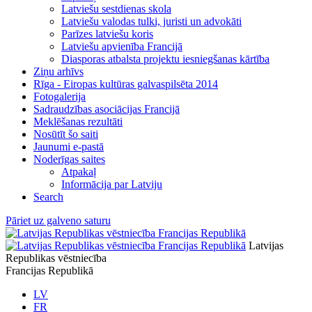
Latviešu sestdienas skola
Latviešu valodas tulki, juristi un advokāti
Parīzes latviešu koris
Latviešu apvienība Francijā
Diasporas atbalsta projektu iesniegšanas kārtība
Ziņu arhīvs
Rīga - Eiropas kultūras galvaspilsēta 2014
Fotogalerija
Sadraudzības asociācijas Francijā
Meklēšanas rezultāti
Nosūtīt šo saiti
Jaunumi e-pastā
Noderīgas saites
Atpakaļ
Informācija par Latviju
Search
Pāriet uz galveno saturu
Latvijas
Republikas vēstniecība
Francijas Republikā
LV
FR