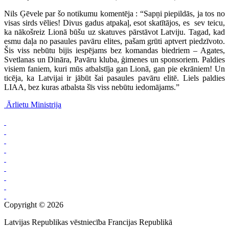
Nils Ģēvele par šo notikumu komentēja : “Sapņi piepildās, ja tos no
visas sirds vēlies! Divus gadus atpakaļ, esot skatītājos, es sev teicu,
ka nākošreiz Lionā būšu uz skatuves pārstāvot Latviju. Tagad, kad
esmu daļa no pasaules pavāru elites, pašam grūti aptvert piedzīvoto.
Šis viss nebūtu bijis iespējams bez komandas biedriem – Agates,
Svetlanas un Dināra, Pavāru kluba, ģimenes un sponsoriem. Paldies
visiem faniem, kuri mūs atbalstīja gan Lionā, gan pie ekrāniem! Un
ticēja, ka Latvijai ir jābūt šai pasaules pavāru elitē. Liels paldies
LIAA, bez kuras atbalsta šīs viss nebūtu iedomājams.”
Ārlietu Ministrija
Copyright © 2026
Latvijas Republikas vēstniecība Francijas Republikā