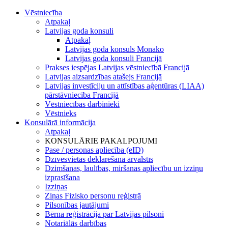
Vēstniecība
Atpakaļ
Latvijas goda konsuli
Atpakaļ
Latvijas goda konsuls Monako
Latvijas goda konsuli Francijā
Prakses iespējas Latvijas vēstniecībā Francijā
Latvijas aizsardzības atašejs Francijā
Latvijas investīciju un attīstības aģentūras (LIAA)
pārstāvniecība Francijā
Vēstniecības darbinieki
Vēstnieks
Konsulārā informācija
Atpakaļ
KONSULĀRIE PAKALPOJUMI
Pase / personas apliecība (eID)
Dzīvesvietas deklarēšana ārvalstīs
Dzimšanas, laulības, miršanas apliecību un izziņu
izprasīšana
Izziņas
Ziņas Fizisko personu reģistrā
Pilsonības jautājumi
Bērna reģistrācija par Latvijas pilsoni
Notariālās darbības