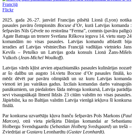
Flickr
2025. gada 26.-27. janvārī Francijas pilsētā Lionā (Lyon) notika
pasaules pavāru čempionāts
Bocuse d’Or
, kurā Latvijas komanda :
šefpavārs Nils Ģēvele no restorāna “Ferma”, commis (pavāra palīgs)
Agate Batraga un trenere Svetlana Riškova ieguva 14. vietu starp 24
komandām no visas pasaules. Latvijas komandu atblastīt bija
ieradies arī Latvijas vēstniecības Francijā vadītājas vietnieks Jans
Kevišs – Petuško un Latvijas goda konsuls Lionā Žans-Mišels
Vulkofs (
Jean-Michel Woulkoff)
.
Latvijas vārds kļūst arvien atpazīstamāks pasaules kulinārijas nozarē
ar šo dalību un augsto 14.vietu Bocuse d’Or pasaules finālā, ko
mēdz dēvēt par pavāru olimpiādi un uz kuru Latvijas komanda
vienoti iet jau vairākus gadus. Izcilais komandas darbs vainagojās
panākumiem, un piedaloties šāda mēroga konkursā, Latvija parādīja
sevi visaugstākajā līmenī līdzās 23 citām valstīm no visas pasaules.
Jāpiebilst, ka no Baltijas valstīm Latvija vienīgā iekļuva šī konkursa
finālā.
Par konkursa uzvarētāju kļuva franču šefpavārs Pols Markons (
Paul
Marcon)
, otrā vieta piešķirta Dānijas komandai ar Sebastianu
Holbergu Svendsgaardu (
Sebastian Holberg Svedsgaard
) un trešā –
Zviedrijai ar Gustavu Leonhardtu (
Gustav Leonhardt)
.