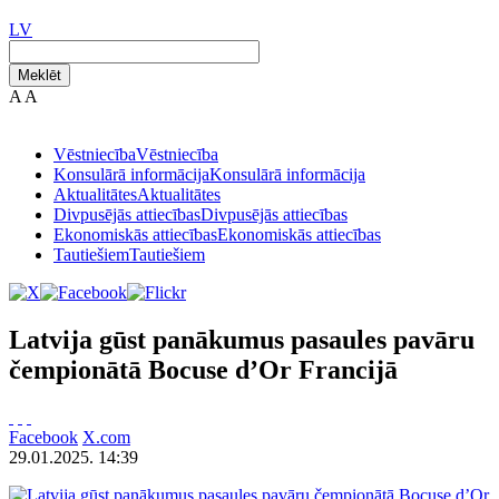
LV
Meklēt
A
A
Vēstniecība
Vēstniecība
Konsulārā informācija
Konsulārā informācija
Aktualitātes
Aktualitātes
Divpusējās attiecības
Divpusējās attiecības
Ekonomiskās attiecības
Ekonomiskās attiecības
Tautiešiem
Tautiešiem
Latvija gūst panākumus pasaules pavāru
čempionātā Bocuse d’Or Francijā
Facebook
X.com
29.01.2025. 14:39