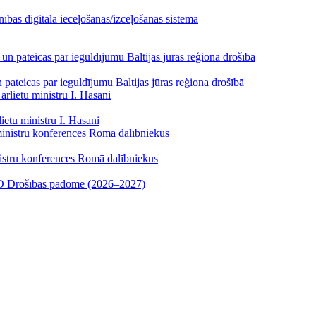
enības digitālā ieceļošanas/izceļošanas sistēma
un pateicas par ieguldījumu Baltijas jūras reģiona drošībā
ietu ministru I. Hasani
nistru konferences Romā dalībniekus
ANO Drošības padomē (2026–2027)