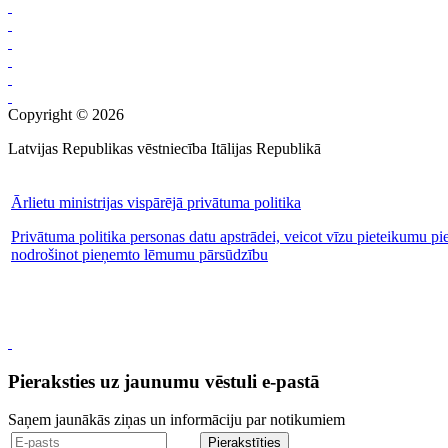
Copyright © 2026
Latvijas Republikas vēstniecība Itālijas Republikā
Ārlietu ministrijas vispārējā privātuma politika
Privātuma politika personas datu apstrādei, veicot vīzu pieteikumu pi
nodrošinot pieņemto lēmumu pārsūdzību
Pieraksties uz jaunumu vēstuli e-pastā
Saņem jaunākās ziņas un informāciju par notikumiem