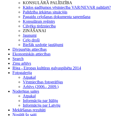
KONSULĀRĀ PALĪDZĪBA
Kādos gadījumos vēstniecība VAR/NEVAR palīdzēt?
Palīdzība ārkārtas situācijās
Pagaidu ceļošanas dokumenta saņemšana
Konsulārais reģistrs
Cilvēku tirdzniecība
ZINĀŠANAI
Jaunumi
Ceļo droši
Biežāk uzdotie jautājumi
Divpusējās attiecības
Ekonomiskās attiecības
Search
Ziņu arhīvs
Rīga - Eiropas kultūras galvaspilsēta 2014
Fotogalerija
Atpakaļ
Vēstniecības fotogrāfijas
Arhīvs (2006.- 2009.)
Noderīgas saites
Atpakaļ
Informācija par Itāliju
Informācija par Latviju
Meklēšanas rezultāti
Nosūtīt šo saiti