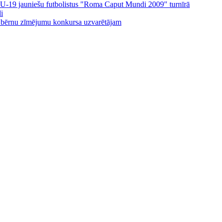
ijas U-19 jauniešu futbolistus "Roma Caput Mundi 2009" turnīrā
i
 bērnu zīmējumu konkursa uzvarētājam