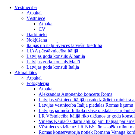
Vēstniecība
Atpakaļ
Vēstniece
Atpakaļ
CV
Darbinieki
Nokļūšana
Itālijas un itāļu Šveices latviešu biedrība
LIAA pārstāvniecība Itālijā
Latvijas goda konsuls Albānijā
Latvijas goda konsuls Maltā
Latvijas goda konsuli Itālijā
Aktualitātes
Atpakaļ
Fotogalerija
Atpakaļ
Aleksandra Antoņenko koncerts Romā
Latvijas vēstniece Itālijā pasniedz ārlietu ministra a
Latvijas vēstniecība Itālijā piedalās Romas līgumu
Latvijas jauniešu futbola izlase piedalās starptauti
LR Vēstniecība Itālijā rīko tikšanos ar goda konsu
Vinetas Kaulačas darbi aplūkojami Itālijas parlamen
Vēstnieces vizīte uz LR NBS Jūras spēku mīnu mekl
Romas konservatorijā notiek Romana Vanaga kordir