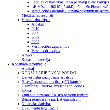
Latvijas vēstniecības Itālijā pārstāvji sveic Latv
LR Vēstniecībā Itālijā atklāj bērnu zīmējumu izstād
Vēstniecības darbinieki dāvina ceļojumu uz Romu
Meklēšanas rezultāti
Vēstniecības ziņas
Atpakaļ
2010
2009
2008
2007
Vēstniecības ziņu arhīvs
Vēstniecības ziņas
Arhīvs
Runas un intervijas
Konsulārā informācija
Atpakaļ
KONSULĀRIE PAKALPOJUMI
Dzīvesvietas paziņošana ārvalstīs
Pases/Personas apliecības (eID kartes)
Dzimšanas, laulības, miršanas apliecības
Izziņas
Ziņu aktualizēšana Fizisko personu reģistrā
Bērna reģistrēšana par Latvijas pilsoni
Notariālās darbības
Dokumentu legalizācija