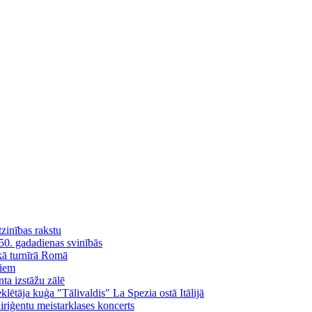
tzinības rakstu
 50. gadadienas svinībās
skā turnīrā Romā
liem
ta izstāžu zālē
ētāja kuģa "Tālivaldis" La Spezia ostā Itālijā
iģentu meistarklases koncerts