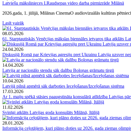
Latviešu mākslinieces I.Raudsepas video darba pirmizrāde Milānā
2026.gada, 1. jūlijā, Milānas CinemaO audiovizuālās kultūras pētniec
Lasīt vairāk
08.05.2026
61. Starptautiskās Venēcijas mākslas biennāles ietvaros tika atklāts Lat
24.04.2026
Diskusijā Romā par Krievijas agresiju pret Ukrainu Latvija uzsver ne
14.04.2026
Latvija ar nacionālo stendu sāk dalību Boloņas grāmatu tirgū
10.04.2026
Latvijā pilnā apmērā sāk darboties Ieceļošanas/Izceļošanas sistēma
17.03.2026
Ar 1. maiju spēkā stāsies paaugstināta konsulārā atlīdzība Latvijas pār
11.02.2026
Svinīgi atklāts Latvijas goda konsulāts Milānā, Itālijā
28.01.2026
Informācija ceļotājiem, kuri plāno doties uz 2026. gada ziemas olimpi