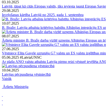
03.10.2025
Latvijā, tāpat kā citās Eiropas valstīs, tiks ieviesta jaunā Eiropas Savi
29.08.2025
Ieceļošanas kārtība Latvijā no 2025. gada 1. septembra
10.07.2025
B. Braže: Latvija atbalsta kritērijos balstītu Albānijas integrāciju ES 
08.07.2025
Ārlietu ministre B. Braže darba vizītē uzņems Albānijas Eiropas un ārl
27.06.2025
Vēstniece Elita Gavele uzrunāja G7 valstu un ES valstu izglītības mi
05.06.2025
#LatviaUNSC
Ar plašu ANO valstu atbalstu Latvija pirmo reizi vēsturē ievēlēta 
10.04.2025
Latvijas pēcpusdiena vēstniecībā
Vairāk
Ārlietu Ministrija