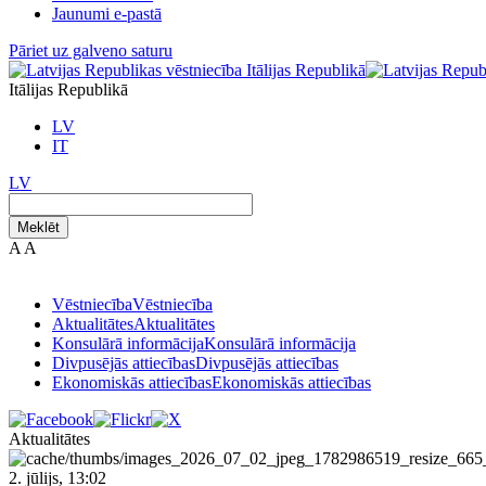
Jaunumi e-pastā
Pāriet uz galveno saturu
Itālijas Republikā
LV
IT
LV
Meklēt
A
A
Vēstniecība
Vēstniecība
Aktualitātes
Aktualitātes
Konsulārā informācija
Konsulārā informācija
Divpusējās attiecības
Divpusējās attiecības
Ekonomiskās attiecības
Ekonomiskās attiecības
Aktualitātes
2. jūlijs, 13:02