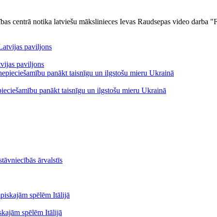
ības centrā notika latviešu mākslinieces Ievas Raudsepas video darba "
vijas paviljons
pieciešamību panākt taisnīgu un ilgstošu mieru Ukrainā
stāvniecībās ārvalstīs
skajām spēlēm Itālijā