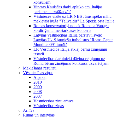
konsuliem
Vinetas Kaulačas darbi aplūkojami Itālijas
parlamenta izstāžu zālē
Vēstnieces vizīte uz LR NBS Jūras spēku mīnu
meklētāja kuģa "Tālivaldis" La Spezia ostā Itālijā
Romas konservatorijā notiek Romana Vanaga
kordiriģentu meistarklases koncerts
Latvijas vēstniecības Itālijā pārstāvji sveic
Latvijas U-19 jauniešu futbolistus "Roma Caput
Mundi 2009" turnīrā
LR Vēstniecībā Itālijā atklāj bērnu zīmējumu
izstādi
Vēstniecības darbinieki dāvina ceļojumu uz
Romu bērnu zīmējumu konkursa uzvarētājam
Meklēšanas rezultāti
Vēstniecības ziņas
Atpakaļ
2010
2009
2008
2007
Vēstniecības ziņu arhīvs
Vēstniecības ziņas
Arhīvs
Runas un intervijas