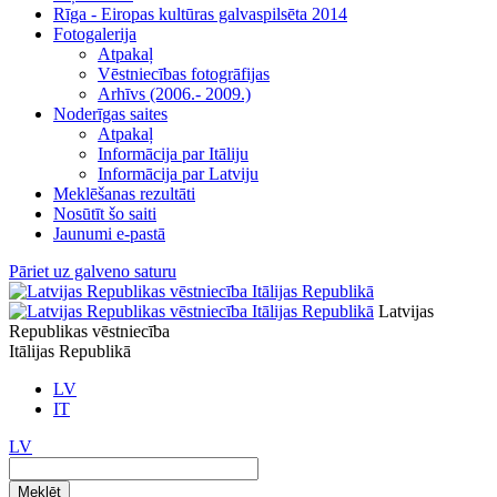
Rīga - Eiropas kultūras galvaspilsēta 2014
Fotogalerija
Atpakaļ
Vēstniecības fotogrāfijas
Arhīvs (2006.- 2009.)
Noderīgas saites
Atpakaļ
Informācija par Itāliju
Informācija par Latviju
Meklēšanas rezultāti
Nosūtīt šo saiti
Jaunumi e-pastā
Pāriet uz galveno saturu
Latvijas
Republikas vēstniecība
Itālijas Republikā
LV
IT
LV
Meklēt