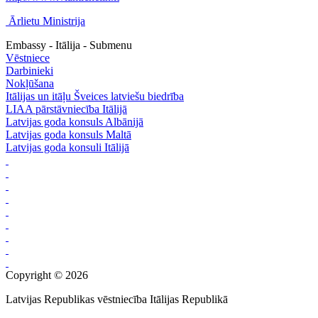
Ārlietu Ministrija
Embassy - Itālija - Submenu
Vēstniece
Darbinieki
Nokļūšana
Itālijas un itāļu Šveices latviešu biedrība
LIAA pārstāvniecība Itālijā
Latvijas goda konsuls Albānijā
Latvijas goda konsuls Maltā
Latvijas goda konsuli Itālijā
Copyright © 2026
Latvijas Republikas vēstniecība Itālijas Republikā