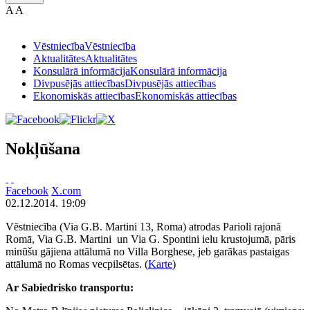
A
A
Vēstniecība
Vēstniecība
Aktualitātes
Aktualitātes
Konsulārā informācija
Konsulārā informācija
Divpusējās attiecības
Divpusējās attiecības
Ekonomiskās attiecības
Ekonomiskās attiecības
Nokļūšana
Facebook
X.com
02.12.2014. 19:09
Vēstniecība (Via G.B. Martini 13, Roma) atrodas Parioli rajonā
Romā, Via G.B. Martini un Via G. Spontini ielu krustojumā, pāris
minūšu gājiena attālumā no Villa Borghese, jeb garākas pastaigas
attālumā no Romas vecpilsētas. (
Karte
)
Ar Sabiedrisko transportu: