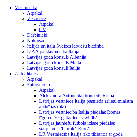
Vēstniecība
Atpakaļ
Vēstniece
Atpakaļ
CV
Darbinieki
Nokļūšana
Itālijas un itāļu Šveices latviešu biedrība
LIAA pārstāvniecība Itālijā
Latvijas goda konsuls Albānijā
Latvijas goda konsuls Maltā
Latvijas goda konsuli Itālijā
Aktualitātes
Atpakaļ
Fotogalerija
Atpakaļ
Aleksandra Antoņenko koncerts Romā
Latvijas vēstniece Itālijā pasniedz ārlietu ministra
atzinības rakstu
Latvijas vēstniecība Itālijā piedalās Romas
līgumu 50. gadadienas svinībās
Latvijas jauniešu futbola izlase piedalās
starptautiskā turnīrā Romā
LR Vēstniecība Itālijā rīko tikšanos ar goda