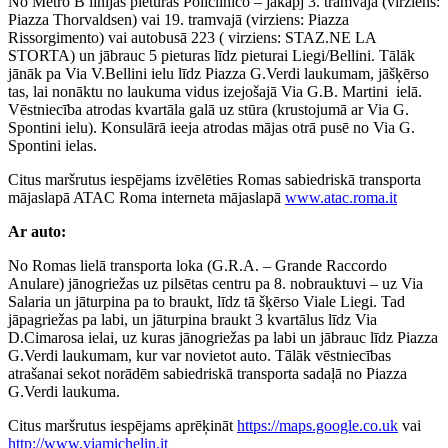
No Metro B līnijas pieturas Policlinico – jākāpj 3. tramvajā (virziens:
Piazza Thorvaldsen) vai 19. tramvajā (virziens: Piazza
Rissorgimento) vai autobusā 223 ( virziens: STAZ.NE LA
STORTA) un jābrauc 5 pieturas līdz pieturai Liegi/Bellini. Tālāk
jānāk pa Via V.Bellini ielu līdz Piazza G.Verdi laukumam, jāšķērso
tas, lai nonāktu no laukuma vidus izejošajā Via G.B. Martini ielā.
Vēstniecība atrodas kvartāla galā uz stūra (krustojumā ar Via G.
Spontini ielu). Konsulārā ieeja atrodas mājas otrā pusē no Via G.
Spontini ielas.
Citus maršrutus iespējams izvēlēties Romas sabiedriskā transporta
mājaslapā ATAC Roma interneta mājaslapā
www.atac.roma.it
Ar auto:
No Romas lielā transporta loka (G.R.A. – Grande Raccordo
Anulare) jānogriežas uz pilsētas centru pa 8. nobrauktuvi – uz Via
Salaria un jāturpina pa to braukt, līdz tā šķērso Viale Liegi. Tad
jāpagriežas pa labi, un jāturpina braukt 3 kvartālus līdz Via
D.Cimarosa ielai, uz kuras jānogriežas pa labi un jābrauc līdz Piazza
G.Verdi laukumam, kur var novietot auto. Tālāk vēstniecības
atrašanai sekot norādēm sabiedriskā transporta sadaļā no Piazza
G.Verdi laukuma.
Citus maršrutus iespējams aprēķināt
https://maps.google.co.uk
vai
http://www.viamichelin.it