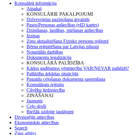
Konsulārā informācija
Atpakaļ
KONSULĀRIE PAKALPOJUMI
Dzīvesvietas paziņošana ārvalstīs
Pases/Personas apliecības (eID kartes)
Dzimšanas, laulības, miršanas apliecības
Izziņas
Ziņu aktualizēšana Fizisko personu reģistrā
Bērna reģistrēšana par Latvijas pilsoni
Notariālās darbības
Dokumentu legalizācija
KONSULĀRĀ PALĪDZĪBA
Kādos gadījumos vēstniecība VAR/NEVAR palīdzēt?
Palīdzība ārkārtas situācijās
Pagaidu ceļošanas dokumenta saņemšana
Konsulārais reģistrs
Cilvēku tirdzniecība
ZINĀŠANAI
Jaunumi
Ceļo droši
Biežāk uzdotie jautājumi
Divpusējās attiecības
Ekonomiskās attiecības
Search
Ziņu arhīvs