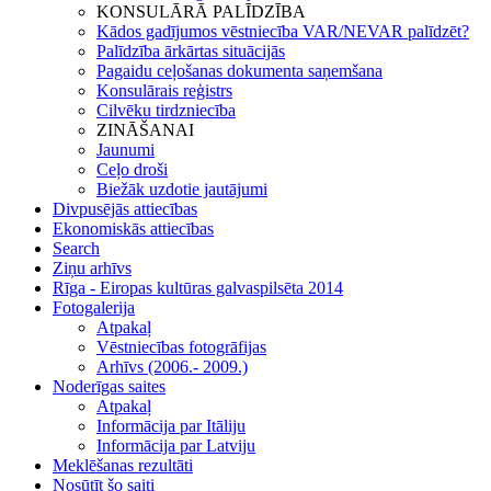
KONSULĀRĀ PALĪDZĪBA
Kādos gadījumos vēstniecība VAR/NEVAR palīdzēt?
Palīdzība ārkārtas situācijās
Pagaidu ceļošanas dokumenta saņemšana
Konsulārais reģistrs
Cilvēku tirdzniecība
ZINĀŠANAI
Jaunumi
Ceļo droši
Biežāk uzdotie jautājumi
Divpusējās attiecības
Ekonomiskās attiecības
Search
Ziņu arhīvs
Rīga - Eiropas kultūras galvaspilsēta 2014
Fotogalerija
Atpakaļ
Vēstniecības fotogrāfijas
Arhīvs (2006.- 2009.)
Noderīgas saites
Atpakaļ
Informācija par Itāliju
Informācija par Latviju
Meklēšanas rezultāti
Nosūtīt šo saiti