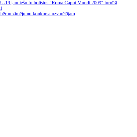
ijas U-19 jauniešu futbolistus "Roma Caput Mundi 2009" turnīrā
i
 bērnu zīmējumu konkursa uzvarētājam