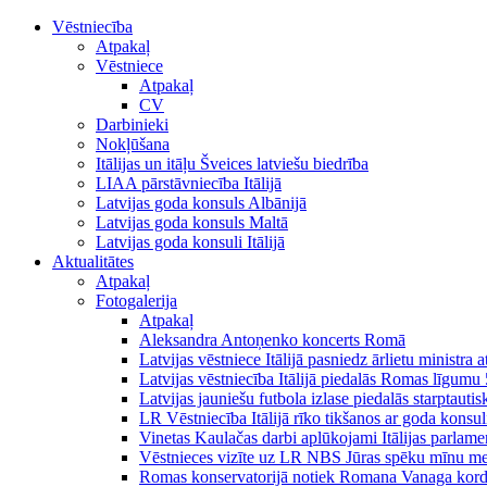
Vēstniecība
Atpakaļ
Vēstniece
Atpakaļ
CV
Darbinieki
Nokļūšana
Itālijas un itāļu Šveices latviešu biedrība
LIAA pārstāvniecība Itālijā
Latvijas goda konsuls Albānijā
Latvijas goda konsuls Maltā
Latvijas goda konsuli Itālijā
Aktualitātes
Atpakaļ
Fotogalerija
Atpakaļ
Aleksandra Antoņenko koncerts Romā
Latvijas vēstniece Itālijā pasniedz ārlietu ministra a
Latvijas vēstniecība Itālijā piedalās Romas līgumu
Latvijas jauniešu futbola izlase piedalās starptauti
LR Vēstniecība Itālijā rīko tikšanos ar goda konsu
Vinetas Kaulačas darbi aplūkojami Itālijas parlamen
Vēstnieces vizīte uz LR NBS Jūras spēku mīnu mekl
Romas konservatorijā notiek Romana Vanaga kordir