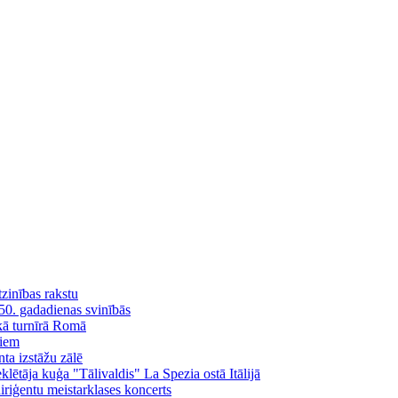
tzinības rakstu
 50. gadadienas svinībās
skā turnīrā Romā
liem
ta izstāžu zālē
ētāja kuģa "Tālivaldis" La Spezia ostā Itālijā
iģentu meistarklases koncerts