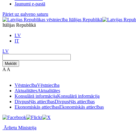
Jaunumi e-pastā
Pāriet uz galveno saturu
Itālijas Republikā
LV
IT
LV
Meklēt
A
A
Vēstniecība
Vēstniecība
Aktualitātes
Aktualitātes
Konsulārā informācija
Konsulārā informācija
Divpusējās attiecības
Divpusējās attiecības
Ekonomiskās attiecības
Ekonomiskās attiecības
Ārlietu Ministrija