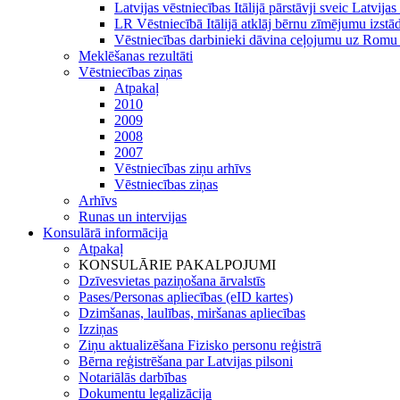
Latvijas vēstniecības Itālijā pārstāvji sveic Latv
LR Vēstniecībā Itālijā atklāj bērnu zīmējumu izstād
Vēstniecības darbinieki dāvina ceļojumu uz Romu
Meklēšanas rezultāti
Vēstniecības ziņas
Atpakaļ
2010
2009
2008
2007
Vēstniecības ziņu arhīvs
Vēstniecības ziņas
Arhīvs
Runas un intervijas
Konsulārā informācija
Atpakaļ
KONSULĀRIE PAKALPOJUMI
Dzīvesvietas paziņošana ārvalstīs
Pases/Personas apliecības (eID kartes)
Dzimšanas, laulības, miršanas apliecības
Izziņas
Ziņu aktualizēšana Fizisko personu reģistrā
Bērna reģistrēšana par Latvijas pilsoni
Notariālās darbības
Dokumentu legalizācija