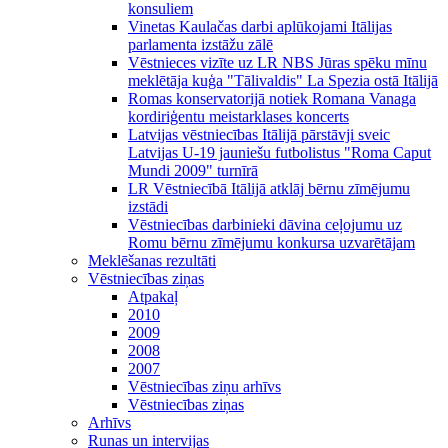
konsuliem
Vinetas Kaulačas darbi aplūkojami Itālijas
parlamenta izstāžu zālē
Vēstnieces vizīte uz LR NBS Jūras spēku mīnu
meklētāja kuģa "Tālivaldis" La Spezia ostā Itālijā
Romas konservatorijā notiek Romana Vanaga
kordiriģentu meistarklases koncerts
Latvijas vēstniecības Itālijā pārstāvji sveic
Latvijas U-19 jauniešu futbolistus "Roma Caput
Mundi 2009" turnīrā
LR Vēstniecībā Itālijā atklāj bērnu zīmējumu
izstādi
Vēstniecības darbinieki dāvina ceļojumu uz
Romu bērnu zīmējumu konkursa uzvarētājam
Meklēšanas rezultāti
Vēstniecības ziņas
Atpakaļ
2010
2009
2008
2007
Vēstniecības ziņu arhīvs
Vēstniecības ziņas
Arhīvs
Runas un intervijas