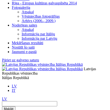
Rīga - Eiropas kultūras galvaspilsēta 2014
Fotogalerija
Atpakaļ
Vēstniecības fotogrāfijas
Arhīvs (2006.- 2009.)
Noderīgas saites
Atpakaļ
Informācija par Itāliju
Informācija par Latviju
Meklēšanas rezultāti
Nosūtīt šo saiti
Jaunumi e-pastā
Pāriet uz galveno saturu
Latvijas
Republikas vēstniecība
Itālijas Republikā
LV
IT
LV
Meklēt