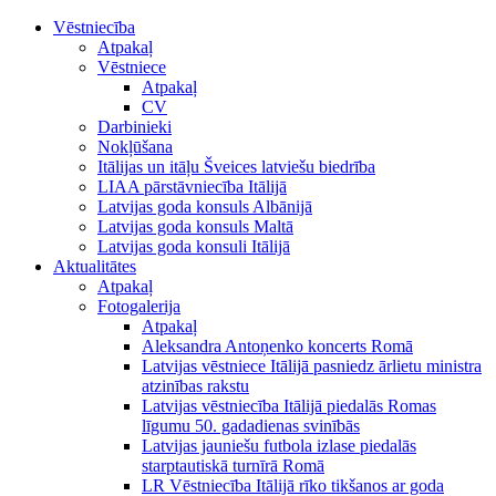
Vēstniecība
Atpakaļ
Vēstniece
Atpakaļ
CV
Darbinieki
Nokļūšana
Itālijas un itāļu Šveices latviešu biedrība
LIAA pārstāvniecība Itālijā
Latvijas goda konsuls Albānijā
Latvijas goda konsuls Maltā
Latvijas goda konsuli Itālijā
Aktualitātes
Atpakaļ
Fotogalerija
Atpakaļ
Aleksandra Antoņenko koncerts Romā
Latvijas vēstniece Itālijā pasniedz ārlietu ministra
atzinības rakstu
Latvijas vēstniecība Itālijā piedalās Romas
līgumu 50. gadadienas svinībās
Latvijas jauniešu futbola izlase piedalās
starptautiskā turnīrā Romā
LR Vēstniecība Itālijā rīko tikšanos ar goda