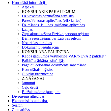
Konsulārā informācija
Atpakaļ
KONSULĀRIE PAKALPOJUMI
Dzīvesvietas paziņošana ārvalstīs
Pases/Personas apliecības (eID kartes)
Dzimšanas, laulības, miršanas apliecības
Izziņas
Ziņu aktualizēšana Fizisko personu reģistrā
Bērna reģistrēšana par Latvijas pilsoni
Notariālās darbības
Dokumentu legalizācija
KONSULĀRĀ PALĪDZĪBA
Kādos gadījumos vēstniecība VAR/NEVAR palīdzēt?
Palīdzība ārkārtas situācijās
Pagaidu ceļošanas dokumenta saņemšana
Konsulārais reģistrs
Cilvēku tirdzniecība
ZINĀŠANAI
Jaunumi
Ceļo droši
Biežāk uzdotie jautājumi
Divpusējās attiecības
Ekonomiskās attiecības
Search
Ziņu arhīvs