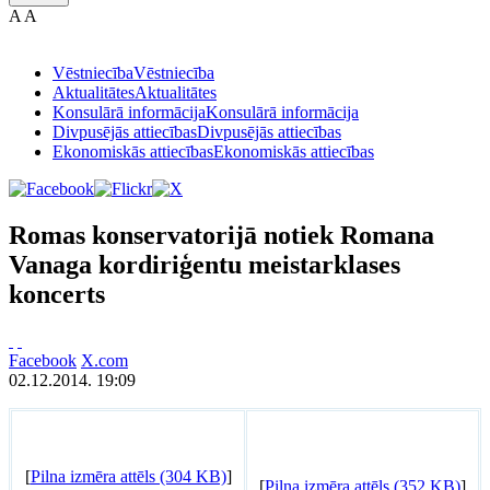
A
A
Vēstniecība
Vēstniecība
Aktualitātes
Aktualitātes
Konsulārā informācija
Konsulārā informācija
Divpusējās attiecības
Divpusējās attiecības
Ekonomiskās attiecības
Ekonomiskās attiecības
Romas konservatorijā notiek Romana
Vanaga kordiriģentu meistarklases
koncerts
Facebook
X.com
02.12.2014. 19:09
[
Pilna izmēra attēls (304 KB)
]
[
Pilna izmēra attēls (352 KB)
]