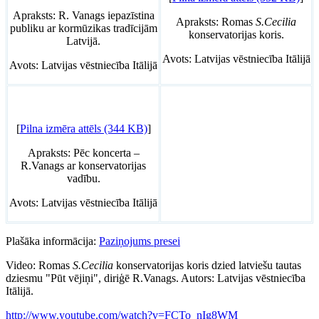
Apraksts: R. Vanags iepazīstina
Apraksts: Romas
S.Cecilia
publiku ar kormūzikas tradīcijām
konservatorijas koris.
Latvijā.
Avots: Latvijas vēstniecība Itālijā
Avots: Latvijas vēstniecība Itālijā
[
Pilna izmēra attēls (344 KB)
]
Apraksts: Pēc koncerta –
R.Vanags ar konservatorijas
vadību.
Avots: Latvijas vēstniecība Itālijā
Plašāka informācija:
Paziņojums presei
Video: Romas
S.Cecilia
konservatorijas koris dzied latviešu tautas
dziesmu "Pūt vējiņi", diriģē R.Vanags. Autors: Latvijas vēstniecība
Itālijā.
http://www.youtube.com/watch?v=FCTo_nIg8WM