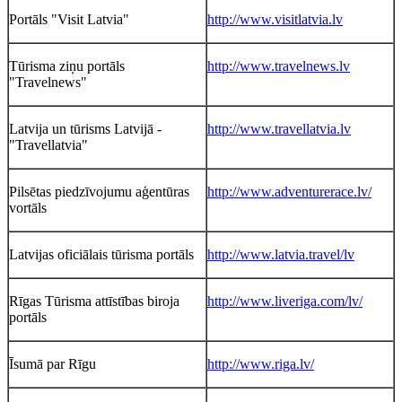
Portāls "Visit Latvia"
http://www.visitlatvia.lv
Tūrisma ziņu portāls
http://www.travelnews.lv
"Travelnews"
Latvija un tūrisms Latvijā -
http://www.travellatvia.lv
"Travellatvia"
Pilsētas piedzīvojumu aģentūras
http://www.adventurerace.lv/
vortāls
Latvijas oficiālais tūrisma portāls
http://www.latvia.travel/lv
Rīgas Tūrisma attīstības biroja
http://www.liveriga.com/lv/
portāls
Īsumā par Rīgu
http://www.riga.lv/