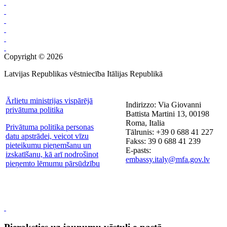
Copyright © 2026
Latvijas Republikas vēstniecība Itālijas Republikā
Ārlietu ministrijas vispārējā
Indirizzo: Via Giovanni
privātuma politika
Battista Martini 13, 00198
Roma, Italia
Privātuma politika personas
Tālrunis: +39 0 688 41 227
datu apstrādei, veicot vīzu
Fakss: 39 0 688 41 239
pieteikumu pieņemšanu un
E-pasts:
izskatīšanu, kā arī nodrošinot
embassy.italy@mfa.gov.lv
pieņemto lēmumu pārsūdzību