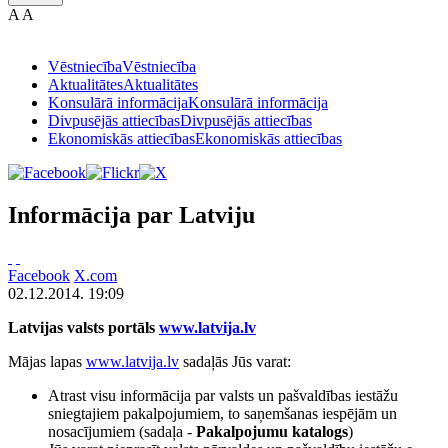
A
A
Vēstniecība
Vēstniecība
Aktualitātes
Aktualitātes
Konsulārā informācija
Konsulārā informācija
Divpusējās attiecības
Divpusējās attiecības
Ekonomiskās attiecības
Ekonomiskās attiecības
Informācija par Latviju
Facebook
X.com
02.12.2014. 19:09
Latvijas valsts portāls
www.latvija.lv
Mājas lapas
www.latvija.lv
sadaļās Jūs varat:
Atrast visu informācija par valsts un pašvaldības iestāžu
sniegtajiem pakalpojumiem, to saņemšanas iespējām un
nosacījumiem (sadaļa -
Pakalpojumu katalogs
)