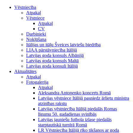
Vēstniecība
Atpakaļ
Vēstniece
Atpakaļ
CV
Darbinieki
Nokļūšana
Itālijas un itāļu Šveices latviešu biedrība
LIAA pārstāvniecība Itālijā
Latvijas goda konsuls Albānijā
Latvijas goda konsuls Maltā
Latvijas goda konsuli Itālijā
Aktualitātes
Atpakaļ
Fotogalerija
Atpakaļ
Aleksandra Antoņenko koncerts Romā
Latvijas vēstniece Itālijā pasniedz ārlietu ministra
atzinības rakstu
Latvijas vēstniecība Itālijā piedalās Romas
līgumu 50. gadadienas svinībās
Latvijas jauniešu futbola izlase piedalās
starptautiskā turnīrā Romā
LR Vēstniecība Itālijā rīko tikšanos ar goda