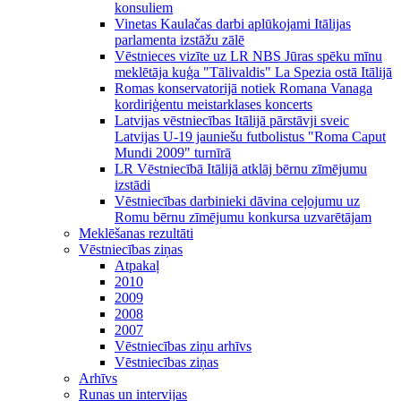
konsuliem
Vinetas Kaulačas darbi aplūkojami Itālijas
parlamenta izstāžu zālē
Vēstnieces vizīte uz LR NBS Jūras spēku mīnu
meklētāja kuģa "Tālivaldis" La Spezia ostā Itālijā
Romas konservatorijā notiek Romana Vanaga
kordiriģentu meistarklases koncerts
Latvijas vēstniecības Itālijā pārstāvji sveic
Latvijas U-19 jauniešu futbolistus "Roma Caput
Mundi 2009" turnīrā
LR Vēstniecībā Itālijā atklāj bērnu zīmējumu
izstādi
Vēstniecības darbinieki dāvina ceļojumu uz
Romu bērnu zīmējumu konkursa uzvarētājam
Meklēšanas rezultāti
Vēstniecības ziņas
Atpakaļ
2010
2009
2008
2007
Vēstniecības ziņu arhīvs
Vēstniecības ziņas
Arhīvs
Runas un intervijas