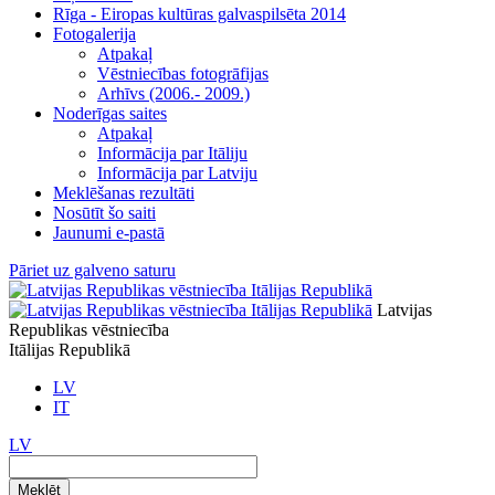
Rīga - Eiropas kultūras galvaspilsēta 2014
Fotogalerija
Atpakaļ
Vēstniecības fotogrāfijas
Arhīvs (2006.- 2009.)
Noderīgas saites
Atpakaļ
Informācija par Itāliju
Informācija par Latviju
Meklēšanas rezultāti
Nosūtīt šo saiti
Jaunumi e-pastā
Pāriet uz galveno saturu
Latvijas
Republikas vēstniecība
Itālijas Republikā
LV
IT
LV
Meklēt