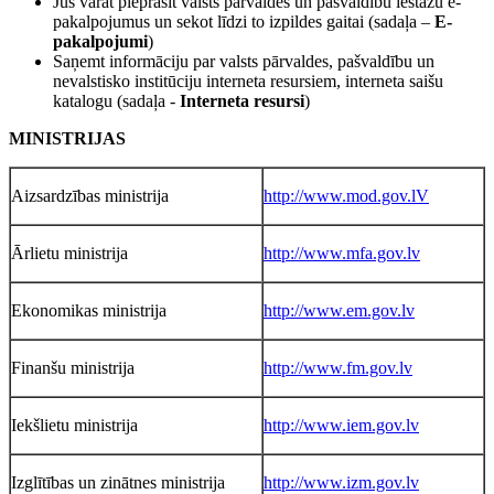
Jūs varat pieprasīt valsts pārvaldes un pašvaldību iestāžu e-
pakalpojumus un sekot līdzi to izpildes gaitai (sadaļa –
E-
pakalpojumi
)
Saņemt informāciju par valsts pārvaldes, pašvaldību un
nevalstisko institūciju interneta resursiem, interneta saišu
katalogu (sadaļa -
Interneta resursi
)
MINISTRIJAS
Aizsardzības ministrija
http://www.mod.gov.lV
Ārlietu ministrija
http://www.mfa.gov.lv
Ekonomikas ministrija
http://www.em.gov.lv
Finanšu ministrija
http://www.fm.gov.lv
Iekšlietu ministrija
http://www.iem.gov.lv
Izglītības un zinātnes ministrija
http://www.izm.gov.lv