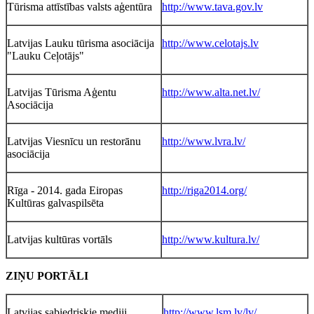
Tūrisma attīstības valsts aģentūra
http://www.tava.gov.lv
Latvijas Lauku tūrisma asociācija
http://www.celotajs.lv
"Lauku Ceļotājs"
Latvijas Tūrisma Aģentu
http://www.alta.net.lv/
Asociācija
Latvijas Viesnīcu un restorānu
http://www.lvra.lv/
asociācija
Rīga - 2014. gada Eiropas
http://riga2014.org/
Kultūras galvaspilsēta
Latvijas kultūras vortāls
http://www.kultura.lv/
ZIŅU PORTĀLI
Latvijas sabiedriskie mediji
http://www.lsm.lv/lv/