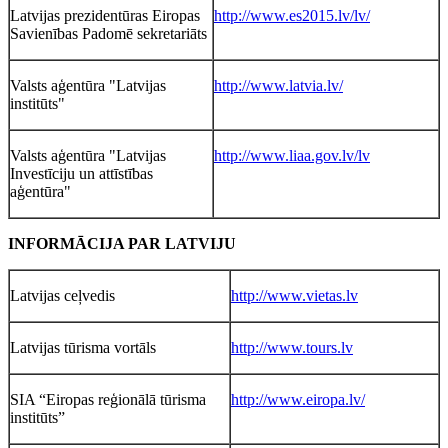
Latvijas prezidentūras Eiropas
http://www.es2015.lv/lv/
Savienības Padomē sekretariāts
Valsts aģentūra "Latvijas
http://www.latvia.lv/
institūts"
Valsts aģentūra "Latvijas
http://www.liaa.gov.lv/lv
Investīciju un attīstības
aģentūra"
INFORMĀCIJA PAR LATVIJU
Latvijas ceļvedis
http://www.vietas.lv
Latvijas tūrisma vortāls
http://www.tours.lv
SIA “Eiropas reģionālā tūrisma
http://www.eiropa.lv/
institūts”