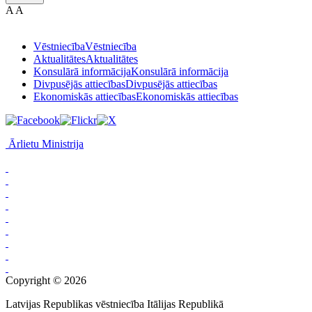
A
A
Vēstniecība
Vēstniecība
Aktualitātes
Aktualitātes
Konsulārā informācija
Konsulārā informācija
Divpusējās attiecības
Divpusējās attiecības
Ekonomiskās attiecības
Ekonomiskās attiecības
Ārlietu Ministrija
Copyright © 2026
Latvijas Republikas vēstniecība Itālijas Republikā