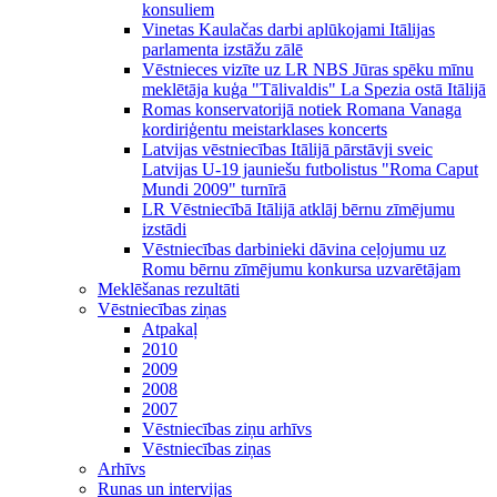
konsuliem
Vinetas Kaulačas darbi aplūkojami Itālijas
parlamenta izstāžu zālē
Vēstnieces vizīte uz LR NBS Jūras spēku mīnu
meklētāja kuģa "Tālivaldis" La Spezia ostā Itālijā
Romas konservatorijā notiek Romana Vanaga
kordiriģentu meistarklases koncerts
Latvijas vēstniecības Itālijā pārstāvji sveic
Latvijas U-19 jauniešu futbolistus "Roma Caput
Mundi 2009" turnīrā
LR Vēstniecībā Itālijā atklāj bērnu zīmējumu
izstādi
Vēstniecības darbinieki dāvina ceļojumu uz
Romu bērnu zīmējumu konkursa uzvarētājam
Meklēšanas rezultāti
Vēstniecības ziņas
Atpakaļ
2010
2009
2008
2007
Vēstniecības ziņu arhīvs
Vēstniecības ziņas
Arhīvs
Runas un intervijas