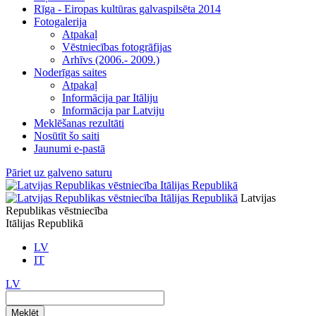
Rīga - Eiropas kultūras galvaspilsēta 2014
Fotogalerija
Atpakaļ
Vēstniecības fotogrāfijas
Arhīvs (2006.- 2009.)
Noderīgas saites
Atpakaļ
Informācija par Itāliju
Informācija par Latviju
Meklēšanas rezultāti
Nosūtīt šo saiti
Jaunumi e-pastā
Pāriet uz galveno saturu
Latvijas
Republikas vēstniecība
Itālijas Republikā
LV
IT
LV
Meklēt