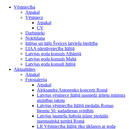
Vēstniecība
Atpakaļ
Vēstniece
Atpakaļ
CV
Darbinieki
Nokļūšana
Itālijas un itāļu Šveices latviešu biedrība
LIAA pārstāvniecība Itālijā
Latvijas goda konsuls Albānijā
Latvijas goda konsuls Maltā
Latvijas goda konsuli Itālijā
Aktualitātes
Atpakaļ
Fotogalerija
Atpakaļ
Aleksandra Antoņenko koncerts Romā
Latvijas vēstniece Itālijā pasniedz ārlietu ministra
atzinības rakstu
Latvijas vēstniecība Itālijā piedalās Romas
līgumu 50. gadadienas svinībās
Latvijas jauniešu futbola izlase piedalās
starptautiskā turnīrā Romā
LR Vēstniecība Itālijā rīko tikšanos ar goda