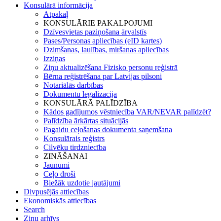
Konsulārā informācija
Atpakaļ
KONSULĀRIE PAKALPOJUMI
Dzīvesvietas paziņošana ārvalstīs
Pases/Personas apliecības (eID kartes)
Dzimšanas, laulības, miršanas apliecības
Izziņas
Ziņu aktualizēšana Fizisko personu reģistrā
Bērna reģistrēšana par Latvijas pilsoni
Notariālās darbības
Dokumentu legalizācija
KONSULĀRĀ PALĪDZĪBA
Kādos gadījumos vēstniecība VAR/NEVAR palīdzēt?
Palīdzība ārkārtas situācijās
Pagaidu ceļošanas dokumenta saņemšana
Konsulārais reģistrs
Cilvēku tirdzniecība
ZINĀŠANAI
Jaunumi
Ceļo droši
Biežāk uzdotie jautājumi
Divpusējās attiecības
Ekonomiskās attiecības
Search
Ziņu arhīvs