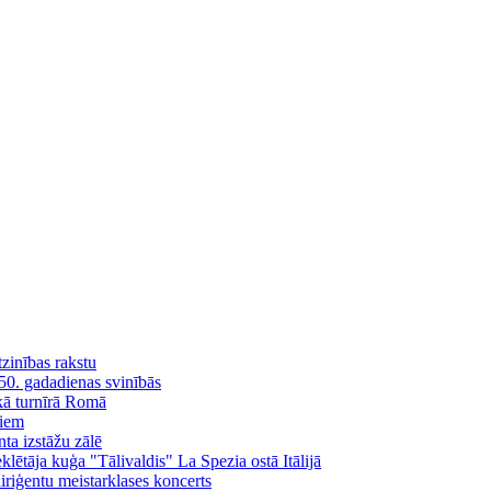
tzinības rakstu
 50. gadadienas svinībās
skā turnīrā Romā
liem
ta izstāžu zālē
ētāja kuģa "Tālivaldis" La Spezia ostā Itālijā
iģentu meistarklases koncerts