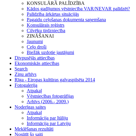
KONSULĀRĀ PALĪDZĪBA
Kādos gadījumos vēstniecība VAR/NEVAR palīdzēt?
Palīdzība ārkārtas situācijās
Pagaidu ceļošanas dokumenta saņemšana
Konsulārais reģistrs
Cilvēku tirdzniecība
ZINĀŠANAI
Jaunumi
Ceļo droši
Biežāk uzdotie jautājumi
Divpusējās attiecības
Ekonomiskās attiecības
Search
Ziņu arhīvs
Rīga - Eiropas kultūras galvaspilsēta 2014
Fotogalerija
Atpakaļ
Vēstniecības fotogrāfijas
Arhīvs (2006.- 2009.)
Noderīgas saites
Atpakaļ
Informācija par Itāliju
Informācija par Latviju
Meklēšanas rezultāti
Nosūtīt šo saiti