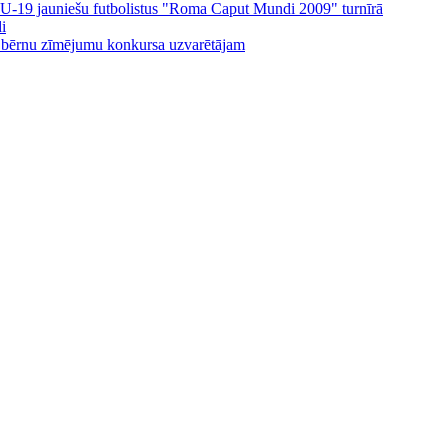
ijas U-19 jauniešu futbolistus "Roma Caput Mundi 2009" turnīrā
i
 bērnu zīmējumu konkursa uzvarētājam