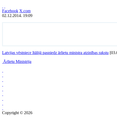
Facebook
X.com
02.12.2014. 19:09
Latvijas vēstniece Itālijā pasniedz ārlietu ministra atzinības rakstu
[03.
Ārlietu Ministrija
Copyright © 2026