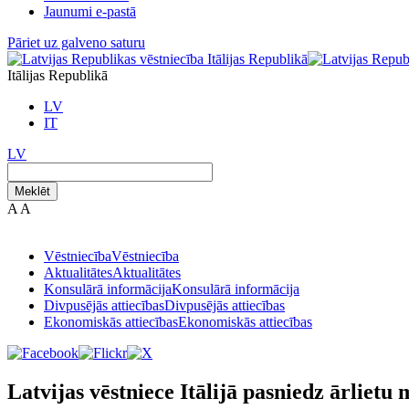
Jaunumi e-pastā
Pāriet uz galveno saturu
Itālijas Republikā
LV
IT
LV
Meklēt
A
A
Vēstniecība
Vēstniecība
Aktualitātes
Aktualitātes
Konsulārā informācija
Konsulārā informācija
Divpusējās attiecības
Divpusējās attiecības
Ekonomiskās attiecības
Ekonomiskās attiecības
Latvijas vēstniece Itālijā pasniedz ārlietu 