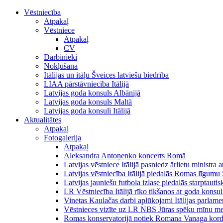
Vēstniecība
Atpakaļ
Vēstniece
Atpakaļ
CV
Darbinieki
Nokļūšana
Itālijas un itāļu Šveices latviešu biedrība
LIAA pārstāvniecība Itālijā
Latvijas goda konsuls Albānijā
Latvijas goda konsuls Maltā
Latvijas goda konsuli Itālijā
Aktualitātes
Atpakaļ
Fotogalerija
Atpakaļ
Aleksandra Antoņenko koncerts Romā
Latvijas vēstniece Itālijā pasniedz ārlietu ministra a
Latvijas vēstniecība Itālijā piedalās Romas līgumu
Latvijas jauniešu futbola izlase piedalās starptauti
LR Vēstniecība Itālijā rīko tikšanos ar goda konsu
Vinetas Kaulačas darbi aplūkojami Itālijas parlamen
Vēstnieces vizīte uz LR NBS Jūras spēku mīnu mekl
Romas konservatorijā notiek Romana Vanaga kordir