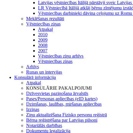
Latvijas vēstniecības Itālijā pārstāvji sveic Latv
LR Vēstniecībā Itālijā atklāj bērnu zīmējumu izstād
Vēstniecības darbinieki dāvina ceļojumu uz Romu
Meklēšanas rezultāti
Vēstniecības ziņas
Atpakaļ
2010
2009
2008
2007
Vēstniecības ziņu arhīvs
Vēstniecības ziņas
Arhīvs
Runas un intervijas
Konsulārā informācija
Atpakaļ
KONSULĀRIE PAKALPOJUMI
Dzīvesvietas paziņošana ārvalstīs
Pases/Personas apliecības (eID kartes)
Dzimšanas, laulības, miršanas apliecības
Izziņas
Ziņu aktualizēšana Fizisko personu reģistrā
Bērna reģistrēšana par Latvijas pilsoni
Notariālās darbības
Dokumentu legalizācija