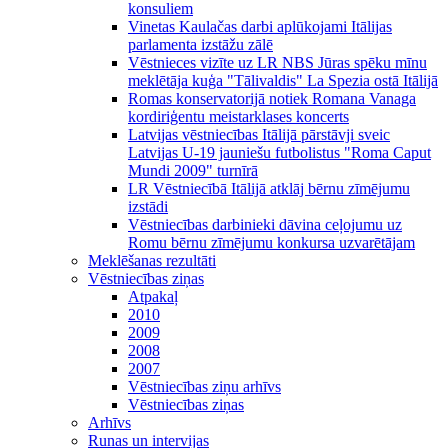
konsuliem
Vinetas Kaulačas darbi aplūkojami Itālijas
parlamenta izstāžu zālē
Vēstnieces vizīte uz LR NBS Jūras spēku mīnu
meklētāja kuģa "Tālivaldis" La Spezia ostā Itālijā
Romas konservatorijā notiek Romana Vanaga
kordiriģentu meistarklases koncerts
Latvijas vēstniecības Itālijā pārstāvji sveic
Latvijas U-19 jauniešu futbolistus "Roma Caput
Mundi 2009" turnīrā
LR Vēstniecībā Itālijā atklāj bērnu zīmējumu
izstādi
Vēstniecības darbinieki dāvina ceļojumu uz
Romu bērnu zīmējumu konkursa uzvarētājam
Meklēšanas rezultāti
Vēstniecības ziņas
Atpakaļ
2010
2009
2008
2007
Vēstniecības ziņu arhīvs
Vēstniecības ziņas
Arhīvs
Runas un intervijas