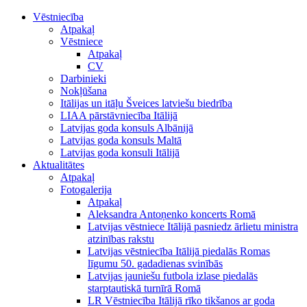
Vēstniecība
Atpakaļ
Vēstniece
Atpakaļ
CV
Darbinieki
Nokļūšana
Itālijas un itāļu Šveices latviešu biedrība
LIAA pārstāvniecība Itālijā
Latvijas goda konsuls Albānijā
Latvijas goda konsuls Maltā
Latvijas goda konsuli Itālijā
Aktualitātes
Atpakaļ
Fotogalerija
Atpakaļ
Aleksandra Antoņenko koncerts Romā
Latvijas vēstniece Itālijā pasniedz ārlietu ministra
atzinības rakstu
Latvijas vēstniecība Itālijā piedalās Romas
līgumu 50. gadadienas svinībās
Latvijas jauniešu futbola izlase piedalās
starptautiskā turnīrā Romā
LR Vēstniecība Itālijā rīko tikšanos ar goda