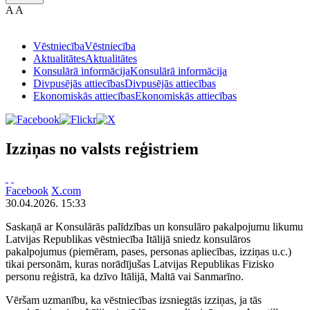
A
A
Vēstniecība
Vēstniecība
Aktualitātes
Aktualitātes
Konsulārā informācija
Konsulārā informācija
Divpusējās attiecības
Divpusējās attiecības
Ekonomiskās attiecības
Ekonomiskās attiecības
Izziņas no valsts reģistriem
Facebook
X.com
30.04.2026. 15:33
Saskaņā ar Konsulārās palīdzības un konsulāro pakalpojumu likumu
Latvijas Republikas vēstniecība Itālijā sniedz konsulāros
pakalpojumus (piemēram, pases, personas apliecības, izziņas u.c.)
tikai personām, kuras norādījušas Latvijas Republikas Fizisko
personu reģistrā, ka dzīvo Itālijā, Maltā vai Sanmarīno.
Vēršam uzmanību, ka vēstniecības izsniegtās izziņas, ja tās