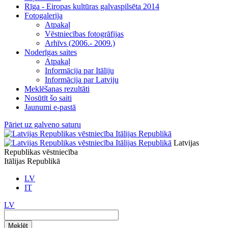
Rīga - Eiropas kultūras galvaspilsēta 2014
Fotogalerija
Atpakaļ
Vēstniecības fotogrāfijas
Arhīvs (2006.- 2009.)
Noderīgas saites
Atpakaļ
Informācija par Itāliju
Informācija par Latviju
Meklēšanas rezultāti
Nosūtīt šo saiti
Jaunumi e-pastā
Pāriet uz galveno saturu
Latvijas
Republikas vēstniecība
Itālijas Republikā
LV
IT
LV
Meklēt