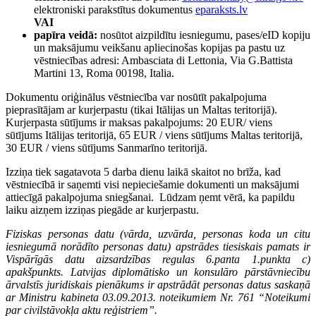
elektroniski parakstītus dokumentus
eparaksts.lv
VAI
papīra veidā:
nosūtot aizpildītu iesniegumu, pases/eID kopiju
un maksājumu veikšanu apliecinošas kopijas pa pastu uz
vēstniecības adresi: Ambasciata di Lettonia, Via G.Battista
Martini 13, Roma 00198, Italia.
Dokumentu oriģinālus vēstniecība var nosūtīt pakalpojuma
pieprasītājam ar kurjerpastu (tikai Itālijas un Maltas teritorijā).
Kurjerpasta sūtījums ir maksas pakalpojums: 20 EUR/ viens
sūtījums Itālijas teritorijā, 65 EUR / viens sūtījums Maltas teritorijā,
30 EUR / viens sūtījums Sanmarīno teritorijā.
Izziņa tiek sagatavota 5 darba dienu laikā skaitot no brīža, kad
vēstniecībā ir saņemti visi nepieciešamie dokumenti un maksājumi
attiecīgā pakalpojuma sniegšanai. Lūdzam ņemt vērā, ka papildu
laiku aizņem izziņas piegāde ar kurjerpastu.
Fiziskas personas datu (vārda, uzvārda, personas koda un citu
iesniegumā norādīto personas datu) apstrādes tiesiskais pamats ir
Vispārīgās datu aizsardzības regulas 6.panta 1.punkta c)
apakšpunkts. Latvijas diplomātisko un konsulāro pārstāvniecību
ārvalstīs juridiskais pienākums ir apstrādāt personas datus saskaņā
ar Ministru kabineta 03.09.2013. noteikumiem Nr. 761 “Noteikumi
par civilstāvokļa aktu reģistriem”.