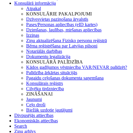
Konsulārā informācija
Atpakaļ
KONSULĀRIE PAKALPOJUMI
Dzīvesvietas paziņošana ārvalstīs
Pases/Personas apliecības (eID kartes)
Dzimšanas, laulības, miršanas apliecības
Izziņas
Ziņu aktualizēšana Fizisko personu reģistrā
Bērna reģistrēšana par Latvijas pilsoni
Notariālās darbības
Dokumentu legalizācija
KONSULĀRĀ PALĪDZĪBA
Kādos gadījumos vēstniecība VAR/NEVAR palīdzēt?
Palīdzība ārkārtas situācijās
Pagaidu ceļošanas dokumenta saņemšana
Konsulārais reģistrs
Cilvēku tirdzniecība
ZINĀŠANAI
Jaunumi
Ceļo droši
Biežāk uzdotie jautājumi
Divpusējās attiecības
Ekonomiskās attiecības
Search
Ziņu arhīvs