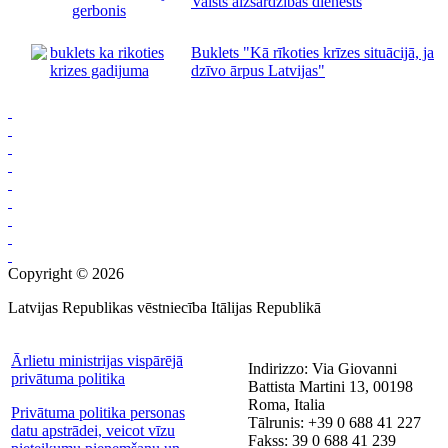
Valsts aizsardzības dienests
Buklets "Kā rīkoties krīzes situācijā, ja
dzīvo ārpus Latvijas"
Copyright © 2026
Latvijas Republikas vēstniecība Itālijas Republikā
Ārlietu ministrijas vispārējā
Indirizzo: Via Giovanni
privātuma politika
Battista Martini 13, 00198
Roma, Italia
Privātuma politika personas
Tālrunis: +39 0 688 41 227
datu apstrādei, veicot vīzu
Fakss: 39 0 688 41 239