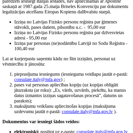
paredzēts iesniegt Itālijas iestādēs, nav apliecināmas ar
Apostille
saskaņā ar 1987.gada 25.maija Briseles Konvenciju par dokumentu
legalizācijas atcelšanu Eiropas Kopienu dalībvalstu starpā.
Izziņa no Latvijas Fizisko personu reģistra par ģimenes
stāvokli, pases datiem, pilsonību u.c. - 95,00 eur
Izziņa no Latvijas Fizisko personu reģistra par dzīvesvietas
adresi - 95,00 eur
Izziņa par personas (ne)sodāmību Latvijā no Sodu Reģistra -
100,40 eur
Lai ar kurjerpastu saņemtu kādu no šīm izziņām, personai uz
vēstniecību ir jānosūta:
pieprasījuma iesniegums (iesnieguma veidlapu jautāt e-pastā:
consulate.italy@mfa.gov
) ;
pases vai personas apliecības kopiju (uz kopijas obligāti
jāuzraksta (ar roku): „Es, vārds, uzvārds, piekrītu, ka manus
datus izmantos izziņas sagatavošanas procesā”, datums un
paraksts);
maksājumu veikšanu apliecinošas kopijas (maksājuma
uzdevumu jautāt e-pastā:
consulate.italy@mfa.gov.lv
).
Dokumentus var iesniegt šādos veidos:
elektroniski:
nosūtot uz e-pastu:
consulate.italy@mfa.gov.lv