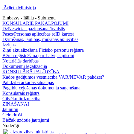
Ārlietu Ministrija
Embassy - Itālija - Submenu
KONSULĀRIE PAKALPOJUMI
Dzīvesvietas paziņošana ārvalstīs
Pases/Personas apliecības (eID kartes)
Dzimšanas, laulības, miršanas apliecības
Izziņas
Ziņu aktualizēšana Fizisko personu reģistrā
Bērna reģistrēšana par Latvijas pilsoni
Notariālās darbības
Dokumentu legalizācija
KONSULĀRĀ PALĪDZĪBA
Kādos gadījumos vēstniecība VAR/NEVAR palīdzēt?
Palīdzība ārkārtas situācijās
Pagaidu ceļošanas dokumenta saņemšana
Konsulārais reģistrs
Cilvēku tirdzniecība
ZINĀŠANAI
Jaunumi
Ceļo droši
Biežāk uzdotie jautājumi
Noderīgi