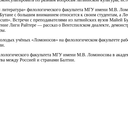
 и литература» филологического факультета МГУ имени М.В. Лом
 Бутане с большим вниманием относится к своим студентам, а 
lticum». Встречи с преподавателями из латвийских вузов Майей
ление Лиги Райтере — рассказ о Вентспилском диалекте, демон
ры.
молодых учёных «Ломоносов» на филологическом факультете рабо
ли.
илологического факультета МГУ имени М.В. Ломоносова в академ
ва между Россией и странами Балтии.