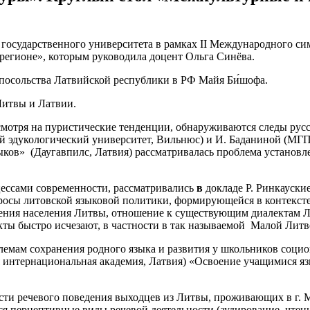
о государственного университета в рамках II Международного с
регионе», которым руководила доцент Ольга Синёва.
 посольства Латвийской республики в РФ Майя Би́шофа.
итвы и Латвии.
смотря на пуристические тенденции, обнаруживаются следы рус
 эдукологический университет, Вильнюс) и И. Баданиной (МГПУ
зыков» (Даугавпилс, Латвия) рассматривалась проблема установ
ессами современности, рассматривались
в
докладе Р. Ринкауски
просы литовской языковой политики, формирующейся в контекс
ения населения Литвы, отношение к существующим диалектам Л
ты быстро исчезают, в частности в так называемой Малой Литве
лемам сохранения родного языка и развития у школьников соци
интернациональная академия, Латвия) «Освоение учащимися яз
и речевого поведения выходцев из Литвы, проживающих в г. Мо
я перцептивные виды речевой деятельности (аудирование, чтение