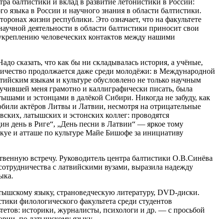
а балтистики и вклад в развитие летонистики в России:
 языка в России и научного знания в области балтистики.
торонах жизни республики. Это означает, что на факультете
научной деятельности в области балтистики приносит свои
 укреплению человеческих контактов между нашими
до сказать, что как бы ни складывалась история, а учёные,
удничество продолжается даже среди молодёжи: в Международной
тийским языкам и культуре обусловлено не только научным
аучившей меня грамотно и каллиграфически писать, была
ышами и эстонцами в далёкой Сибири. Никогда не забуду, как
юбили актёров Литвы и Латвии, несмотря на отрицательные
вских, латышских и эстонских коллег: проводятся
 день в Риге“, „День песни в Латвии“ — яркое тому
куе и атташе по культуре Майе Бишофе за инициативу
ственную встречу. Руководитель центра балтистики О.В.Синёва
сотрудничества с латвийскими вузами, выразила надежду
ыка.
тышскому языку, страноведческую литературу,
DVD-диски.
стики филологического факультета среди студентов
ьтетов: историки, журналисты, психологи и др. — с просьбой
ории, по латышскому языку.