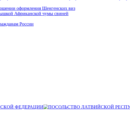
ношении оформления Шенгенских виз
спышкой Африканской чумы свиней
ражданам России