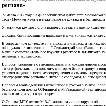
регионе»
22 марта 2012 года на филологическом факультете Московског
стол «Межкультурные и межъязыковые контакты в балтийском 
Участников круглого стола приветствовала атташе по культуре
Доклады были посвящены языковым и культурным контактам Л
В современном контексте в латышском и литовском языках, не
обнаруживают исследования Л.Сельмистра́йтиса (Вильнюсский
в плане сопоставительного изучения русского и латышского я
перевода этих глаголов.
Вопросы, связанные с этноязыковыми и этнокультурными проц
этнографическими регионами», в котором были затронуты во
условия национального самоопределения и языковые предпочт
этнографические регионы в Литве не совпадают, многие диалек
Вопросам взаимодействия латышского и русского языков, проб
был посвящен доклад О.Филиной и М.Гаврилиной (Балтийская 
языка и литературы в диаспоре».
О.Синёва (МГУ имени М.В.Ломоносова), анализируя особенност
стратегиям сохранения родного языка. При этом активизируютс