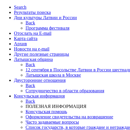
Search
Результаты поиска
Дни культуры Латвии и России
Back
Программа фестиваля
Отослать на E-mail
Карта сайта
Архив
Новости на e-mail
Другие полезные страницы
Латышская община
Back
12 сентября в Посольстве Латвии в России шестнад
Латышская школа в Москве
Двусторонние отношения
Back
Cотрудничество в области образования
Консульская информация
Back
ПОЛЕЗНАЯ ИНФОРМАЦИЯ
Консульская помощь
Оформление свидетельства на возвращение
Часто задаваемые вопросы
Список государств, в которые граждане и негражда