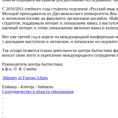
С 2010/2011 учебного года студенты отделения «Русский язык
Молодой преподаватель из Даугавпилсcкого университета Яна
и литовским песням: на факультете организован ансамбль «Ba
студентов, поддержали интерес к латышскому языку, а выступ
научный интерес к этому уникальному явлению языка и культу
Вот уже третий год в апреле на международной конференции 
с докладами выступили и литовские, и латышские исследовате
Так осуществляются планы деятельности центра балтистики ф
вносит свою лепту в укрепление международного сотрудничест
Руководитель центра балтистики,
к.ф.н.
О. В. Синёва
Ministry of Foreign Affairs
Embassy - Krievija - Submenu
Cотрудничество в области образования