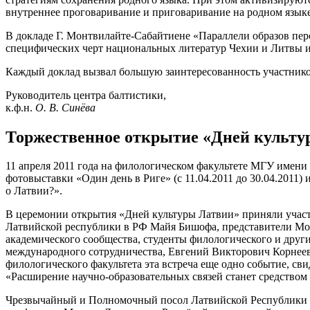
внутреннее проговаривание и приговаривание на родном языке
В докладе Г. Монтвилайте-Сабайтиене «Параллели образов пе
специфических черт национальных литератур Чехии и Литвы 
Каждый доклад вызвал большую заинтересованность участников
Руководитель центра балтистики,
к.ф.н.
О. В. Синёва
Торжественное открытие «Дней культу
11 апреля 2011 года на филологическом факультете МГУ имени
фотовыставки «Один день в Риге» (с 11.04.2011 до 30.04.2011) 
о Латвии?».
В церемонии открытия «Дней культуры Латвии» приняли участ
Латвийской республики в РФ Майя Бишофа, представители Мос
академического сообщества, студенты филологического и дру
международного сотрудничества, Евгений Викторович Корнеев, 
филологического факультета эта встреча еще одно событие, с
«Расширение научно-образовательных связей станет средство
Чрезвычайный и Полномочный посол Латвийской Республики в 