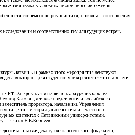
твом жизни языка в условиях иноязычного окружения.
особенности современной романистики, проблемы соотношения
 исследований и соответственно тем для будущих встреч.
льтуры Латвии». В рамках этого мероприятия действуют
роведена викторина для студентов университета «Что вы знаете
в РФ Эдгарс Скуя, атташе по культуре посольства
еонид Котович, а также представители российского
 заместитель проректора, начальника Управления
тметил, что в истории университета и в частности
ьтурных контактах с Латвийскими университетами.
, — сказал Е.В.Корнеев.
ситета, а также декану филологического факультета,