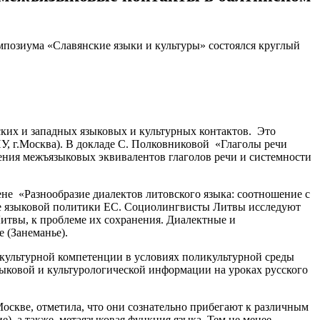
импозиума «Славянские языки и культуры» состоялся круглый
ских и западных языковых и культурных контактов. Это
, г.Москва). В докладе С. Полковниковой «Глаголы речи
ления межъязыковых эквивалентов глаголов речи и системности
ене «Разнообразие диалектов литовского языка: соотношение с
те языковой политики ЕС. Социолингвисты Литвы исследуют
итвы, к проблеме их сохранения. Диалектные и
 (Занеманье).
окультурной компетенции в условиях поликультурной среды
ыковой и культурологической информации на уроках русского
скве, отметила, что они сознательно прибегают к различным
), а также метаязыковая функция языка. Тем не менее,