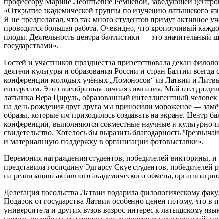
профессору Марине Леонтьевне Ремнёвой, заведующей центром
«Открытие академической группы по изучению латышского язы
Я не предполагал, что так много студентов примут активное уч
проводится большая работа. Очевидно, что кропотливый каждо
плоды. Деятельность центра балтистики — это значительный 
государствами».
Гостей и участников празднества приветствовала декан филолог
деятели культуры и образования России и стран Балтии всегда
конференции молодых учёных „Ломоносов“ из Латвии и Литвы б
интересом. Это своеобразная личная симпатия. Мой отец родил
латышка Вера Цируль, образованный интеллигентный человек с
на день рождения друг друга мы приносили мороженое — замёр
образы, которые им приходилось создавать на экране. Центр б
конференции, выполняются совместные научные и культурно-п
свидетельство. Хотелось бы выразить благодарность Чрезвыч
и материальную поддержку в организации фотовыставки».
Церемония награждения студентов, победителей викторины, и 
представила господину Эдгарсу Скуе студентов, победителей 
на реализацию активного академического обмена, организацию 
Делегация посольства Латвии подарила филологическому факул
Подарок от государства Латвии особенно ценен потому, что в 
университета и других вузов возрос интерес к латышскому язы
помочь подобрать материалы для дипломных исследований, про