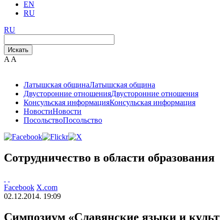
EN
RU
RU
Искать
A
A
Латышская община
Латышская община
Двусторонние отношения
Двусторонние отношения
Консульская информация
Консульская информация
Новости
Новости
Посольство
Посольство
Cотрудничество в области образования
Facebook
X.com
02.12.2014. 19:09
Симпозиум «Славянские языки и куль