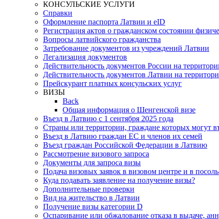
КОНСУЛЬСКИЕ УСЛУГИ
Справки
Оформление паспорта Латвии и eID
Регистрация актов о гражданском состоянии физиче
Вопросы латвийского гражданства
Затребование документов из учреждений Латвии
Легализация документов
Действительность документов России на территор
Действительность документов Латвии на территор
Прейскурант платных консульских услуг
ВИЗЫ
Back
Общая информация о Шенгенской визе
Въезд в Латвию с 1 сентября 2025 года
Страны или территории, граждане которых могут в
Въезд в Латвию граждан ЕС и членов их семей
Въезд граждан Российской Федерации в Латвию
Рассмотрение визового запроса
Документы для запроса визы
Подача визовых заявок в визовом центре и в посоль
Куда подавать заявление на получение визы?
Дополнительные проверки
Вид на жительство в Латвии
Получение визы категории D
Оспаривание или обжалование отказа в выдаче, ан