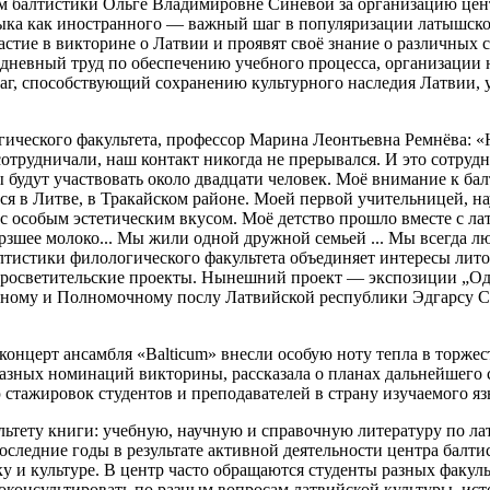
 балтистики Ольге Владимировне Синёвой за организацию центр
ка как иностранного — важный шаг в популяризации латышского
астие в викторине о Латвии и проявят своё знание о различных с
дневный труд по обеспечению учебного процесса, организации 
шаг, способствующий сохранению культурного наследия Латвии,
ического факультета, профессор Марина Леонтьевна Ремнёва: «На
 сотрудничали, наш контакт никогда не прерывался. И это сотр
удут участвовать около двадцати человек. Моё внимание к бал
ся в Литве, в Тракайском районе. Моей первой учительницей, н
 особым эстетическим вкусом. Моё детство прошло вместе с лат
зшее молоко... Мы жили одной дружной семьей ... Мы всегда л
алтистики филологического факультета объединяет интересы лито
росветительские проекты. Нынешний проект — экспозиции „Один
айному и Полномочному послу Латвийской республики Эдгарсу С
концерт ансамбля «Balticum» внесли особую ноту тепла в торже
разных номинаций викторины, рассказала о планах дальнейшего 
стажировок студентов и преподавателей в страну изучаемого яз
ьтету книги: учебную, научную и справочную литературу по ла
последние годы в результате активной деятельности центра балти
ку и культуре. В центр часто обращаются студенты разных факул
консультировать по разным вопросам латвийской культуры, ист