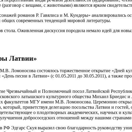
 (разговор с вещами, с животными) являются ярким свидетельс
рсонажей романов Р. Гавялиса и М. Кундеры» анализировались 
и общих современных тенденций мировой литературы.
 стола. Оживленная дискуссия породила немало идей для новых
ры Латвии»
 М.В. Ломоносова состоялось торжественное открытие «Дней ку
и «День песни в Латвии» (с 01.05.2011 до 30.05.2011), а также п
ие Чрезвычайный и Полномочный посол Латвийской Республики 
ковского латышского культурного общества Михаил Бриедис и Л
гих факультетов МГУ имени М.В. Ломоносова. Церемонию открыл
который, приветствуя делегацию посольства Латвии и гостей, о
видетельствующее о плодотворных академических, научных и кул
м улучшения добрососедских отношений между нашими странами»
РФ Эдгарс Скуя выразил свою благодарность руководству универ