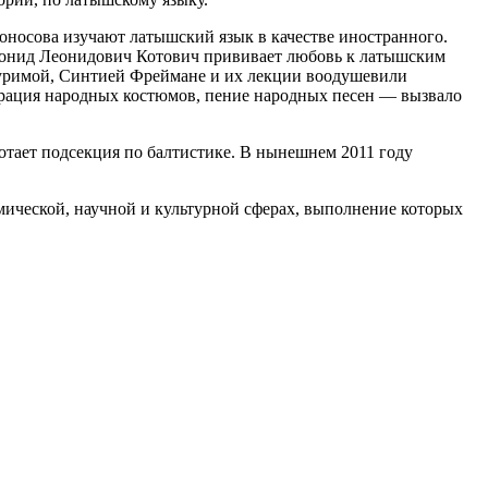
оносова изучают латышский язык в качестве иностранного.
Леонид Леонидович Котович прививает любовь к латышским
 Буримой, Синтией Фреймане и их лекции воодушевили
страция народных костюмов, пение народных песен — вызвало
тает подсекция по балтистике. В нынешнем 2011 году
ической, научной и культурной сферах, выполнение которых