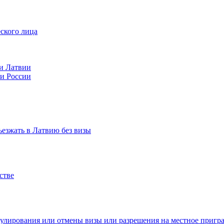
ского лица
ии Латвии
ии России
ъезжать в Латвию без визы
стве
нулирования или отмены визы или разрешения на местное приг