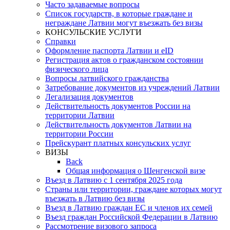
Часто задаваемые вопросы
Список государств, в которые граждане и
неграждане Латвии могут въезжать без визы
КОНСУЛЬСКИЕ УСЛУГИ
Справки
Оформление паспорта Латвии и eID
Регистрация актов о гражданском состоянии
физического лица
Вопросы латвийского гражданства
Затребование документов из учреждений Латвии
Легализация документов
Действительность документов России на
территории Латвии
Действительность документов Латвии на
территории России
Прейскурант платных консульских услуг
ВИЗЫ
Back
Общая информация о Шенгенской визе
Въезд в Латвию с 1 сентября 2025 года
Страны или территории, граждане которых могут
въезжать в Латвию без визы
Въезд в Латвию граждан ЕС и членов их семей
Въезд граждан Российской Федерации в Латвию
Рассмотрение визового запроса