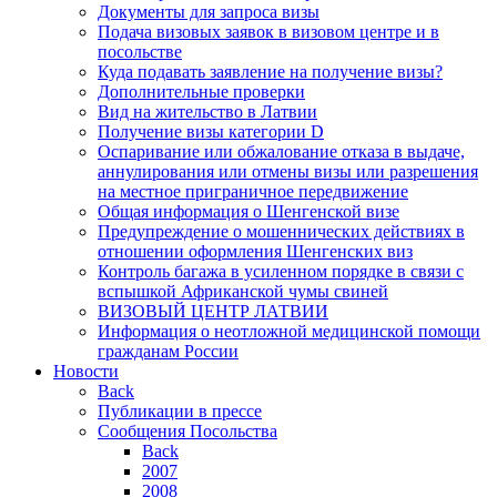
Документы для запроса визы
Подача визовых заявок в визовом центре и в
посольстве
Куда подавать заявление на получение визы?
Дополнительные проверки
Вид на жительство в Латвии
Получение визы категории D
Оспаривание или обжалование отказа в выдаче,
аннулирования или отмены визы или разрешения
на местное приграничное передвижение
Общая информация о Шенгенской визе
Предупреждение о мошеннических действиях в
отношении оформления Шенгенских виз
Контроль багажа в усиленном порядке в связи с
вспышкой Африканской чумы свиней
ВИЗОВЫЙ ЦЕНТР ЛАТВИИ
Информация о неотложной медицинской помощи
гражданам России
Новости
Back
Публикации в прессе
Сообщения Посольства
Back
2007
2008