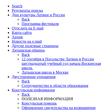
Search
Результаты поиска
Дни культуры Латвии и России
Back
Программа фестиваля
Отослать на E-mail
Карта сайта
Архив
Новости на e-mail
Другие полезные страницы
Латышская община
Back
12 сентября в Посольстве Латвии в России
шестнадцатый учебный год начала Воскресная
школа.
Латышская школа в Москве
Двусторонние отношения
Back
Cотрудничество в области образования
Консульская информация
Back
ПОЛЕЗНАЯ ИНФОРМАЦИЯ
Консульская помощь
Оформление свидетельства на возвращение