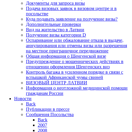
Документы для запроса визы
Подача визовых заявок в визовом центре и в
посольстве
Куда подавать заявление на получение визы?
Дополнительные проверки
Вид на жительство в Латвии
Получение визы категории D
Оспаривание или обжалование отказа в выдаче,
аннулирования или отмены визы или разрешения
на местное приграничное передвижение
Общая информация о Шенгенской визе
Предупреждение о мошеннических действиях в
отношении оформления Шенгенских виз
Контроль багажа в усиленном порядке в связи с
вспышкой Африканской чумы свиней
ВИЗОВЫЙ ЦЕНТР ЛАТВИИ
Информация о неотложной медицинской помощи
гражданам России
Новости
Back
Публикации в прессе
Сообщения Посольства
Back
2007
2008