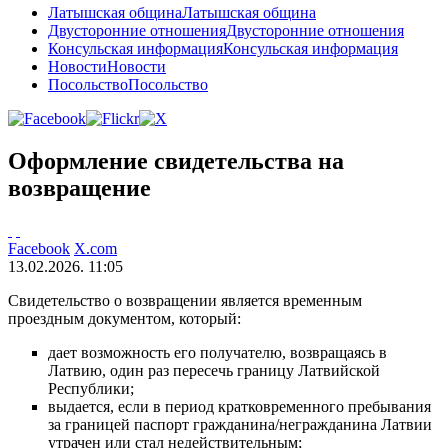
Латышская община
Латышская община
Двусторонние отношения
Двусторонние отношения
Консульская информация
Консульская информация
Новости
Новости
Посольство
Посольство
Оформление свидетельства на
возвращение
Facebook
X.com
13.02.2026. 11:05
Свидетельство о возвращении является временным
проездным документом, который:
дает возможность его получателю, возвращаясь в
Латвию, один раз пересечь границу Латвийской
Республики;
выдается, если в период кратковременного пребывания
за границей паспорт гражданина/негражданина Латвии
утрачен или стал недействительным;