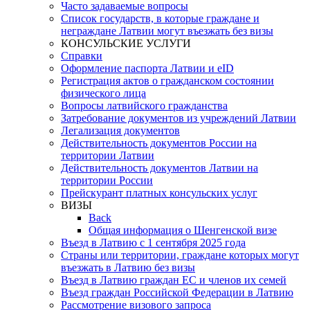
Часто задаваемые вопросы
Список государств, в которые граждане и
неграждане Латвии могут въезжать без визы
КОНСУЛЬСКИЕ УСЛУГИ
Справки
Оформление паспорта Латвии и eID
Регистрация актов о гражданском состоянии
физического лица
Вопросы латвийского гражданства
Затребование документов из учреждений Латвии
Легализация документов
Действительность документов России на
территории Латвии
Действительность документов Латвии на
территории России
Прейскурант платных консульских услуг
ВИЗЫ
Back
Общая информация о Шенгенской визе
Въезд в Латвию с 1 сентября 2025 года
Страны или территории, граждане которых могут
въезжать в Латвию без визы
Въезд в Латвию граждан ЕС и членов их семей
Въезд граждан Российской Федерации в Латвию
Рассмотрение визового запроса