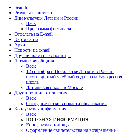
Search
Результаты поиска
Дни культуры Латвии и России
Back
Программа фестиваля
Отослать на E-mail
Карта сайта
Архив
Новости на e-mail
Другие полезные страницы
Латышская община
Back
12 сентября в Посольстве Латвии в России
шестнадцатый учебный год начала Воскресная
школа.
Латышская школа в Москве
Двусторонние отношения
Back
Cотрудничество в области образования
Консульская информация
Back
ПОЛЕЗНАЯ ИНФОРМАЦИЯ
Консульская помощь
Оформление свидетельства на возвращение