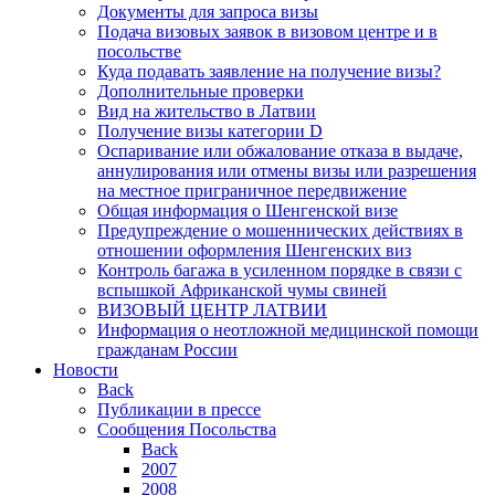
Документы для запроса визы
Подача визовых заявок в визовом центре и в
посольстве
Куда подавать заявление на получение визы?
Дополнительные проверки
Вид на жительство в Латвии
Получение визы категории D
Оспаривание или обжалование отказа в выдаче,
аннулирования или отмены визы или разрешения
на местное приграничное передвижение
Общая информация о Шенгенской визе
Предупреждение о мошеннических действиях в
отношении оформления Шенгенских виз
Контроль багажа в усиленном порядке в связи с
вспышкой Африканской чумы свиней
ВИЗОВЫЙ ЦЕНТР ЛАТВИИ
Информация о неотложной медицинской помощи
гражданам России
Новости
Back
Публикации в прессе
Сообщения Посольства
Back
2007
2008