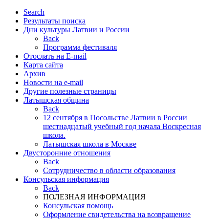
Search
Результаты поиска
Дни культуры Латвии и России
Back
Программа фестиваля
Отослать на E-mail
Карта сайта
Архив
Новости на e-mail
Другие полезные страницы
Латышская община
Back
12 сентября в Посольстве Латвии в России
шестнадцатый учебный год начала Воскресная
школа.
Латышская школа в Москве
Двусторонние отношения
Back
Cотрудничество в области образования
Консульская информация
Back
ПОЛЕЗНАЯ ИНФОРМАЦИЯ
Консульская помощь
Оформление свидетельства на возвращение