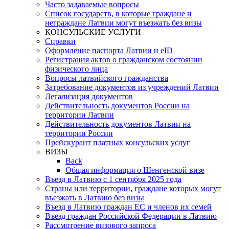
Часто задаваемые вопросы
Список государств, в которые граждане и
неграждане Латвии могут въезжать без визы
КОНСУЛЬСКИЕ УСЛУГИ
Справки
Оформление паспорта Латвии и eID
Регистрация актов о гражданском состоянии
физического лица
Вопросы латвийского гражданства
Затребование документов из учреждений Латвии
Легализация документов
Действительность документов России на
территории Латвии
Действительность документов Латвии на
территории России
Прейскурант платных консульских услуг
ВИЗЫ
Back
Общая информация о Шенгенской визе
Въезд в Латвию с 1 сентября 2025 года
Страны или территории, граждане которых могут
въезжать в Латвию без визы
Въезд в Латвию граждан ЕС и членов их семей
Въезд граждан Российской Федерации в Латвию
Рассмотрение визового запроса