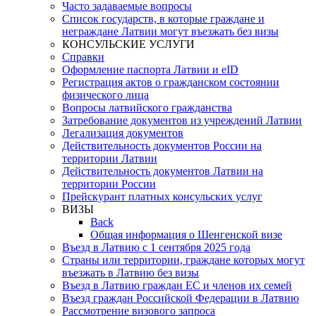
Часто задаваемые вопросы
Список государств, в которые граждане и
неграждане Латвии могут въезжать без визы
КОНСУЛЬСКИЕ УСЛУГИ
Справки
Оформление паспорта Латвии и eID
Регистрация актов о гражданском состоянии
физического лица
Вопросы латвийского гражданства
Затребование документов из учреждений Латвии
Легализация документов
Действительность документов России на
территории Латвии
Действительность документов Латвии на
территории России
Прейскурант платных консульских услуг
ВИЗЫ
Back
Общая информация о Шенгенской визе
Въезд в Латвию с 1 сентября 2025 года
Страны или территории, граждане которых могут
въезжать в Латвию без визы
Въезд в Латвию граждан ЕС и членов их семей
Въезд граждан Российской Федерации в Латвию
Рассмотрение визового запроса