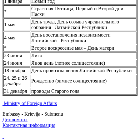
1 января
Новый год
Страстная Пятница, Первый и Второй дни
*
Пасхи
День труда, День созыва учредительного
1 мая
собрания Латвийской Республики
День восстановления независимости
4 мая
Латвийской Республики
*
Второе воскресенье мая – День матери
23 июня
Лиго
24 июня
Янов день (летнее солнцестояние)
18 ноября
День провозглашения Латвийской Республики
24, 25 и 26
Рождество (зимнее солнцестояние)
декабря
31 декабря
проводы Старого года
Ministry of Foreign Affairs
Embassy - Krievija - Submenu
Дипломаты
Контактная информация