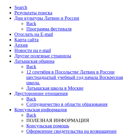
Search
Результаты поиска
Дни культуры Латвии и России
Back
Программа фестиваля
Отослать на E-mail
Карта сайта
Архив
Новости на e-mail
Другие полезные страницы
Латышская община
Back
12 сентября в Посольстве Латвии в России
шестнадцатый учебный год начала Воскресная
школа.
Латышская школа в Москве
Двусторонние отношения
Back
Cотрудничество в области образования
Консульская информация
Back
ПОЛЕЗНАЯ ИНФОРМАЦИЯ
Консульская помощь
Оформление свидетельства на возвращение