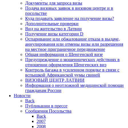
Документы для запроса визы
Подача визовых заявок в визовом центре и в
посольстве
Куда подавать заявление на получение визы?
Дополнительные проверки
Вид на жительство в Латвии
Получение визы категории D
Оспаривание или обжалование отказа в выдаче,
аннулирования или отмены визы или разрешения
на местное приграничное передвижение
Общая информация о Шенгенской визе
Предупреждение о мошеннических действиях в
отношении оформления Шенгенских виз
Контроль багажа в усиленном порядке в связи с
вспышкой Африканской чумы свиней
ВИЗОВЫЙ ЦЕНТР ЛАТВИИ
Информация о неотложной медицинской помощи
гражданам России
Новости
Back
Публикации в прессе
Сообщения Посольства
Back
2007
2008