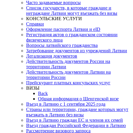
Часто задаваемые вопросы
Список государств, в которые граждане и
неграждане Латвии могут въезжать без визы
КОНСУЛЬСКИЕ УСЛУГИ
Справки
Оформление паспорта Латвии и eID
Регистрация актов о гражданском состоянии
физического лица
Вопросы латвийского гражданства
Затребование документов из учреждений Латвии
Легализация документов
Действительность документов России на
территории Латвии
Действительность документов Латвии на
территории России
Прейскурант платных консульских услуг
ВИЗЫ
Back
Общая информация о Шенгенской визе
Въезд в Латвию с 1 сентября 2025 года
Страны или территории, граждане которых могут
въезжать в Латвию без визы
Въезд в Латвию граждан ЕС и членов их семей
Въезд граждан Российской Федерации в Латвию
Рассмотрение визового запроса