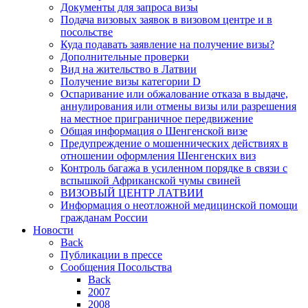
Документы для запроса визы
Подача визовых заявок в визовом центре и в
посольстве
Куда подавать заявление на получение визы?
Дополнительные проверки
Вид на жительство в Латвии
Получение визы категории D
Оспаривание или обжалование отказа в выдаче,
аннулирования или отмены визы или разрешения
на местное приграничное передвижение
Общая информация о Шенгенской визе
Предупреждение о мошеннических действиях в
отношении оформления Шенгенских виз
Контроль багажа в усиленном порядке в связи с
вспышкой Африканской чумы свиней
ВИЗОВЫЙ ЦЕНТР ЛАТВИИ
Информация о неотложной медицинской помощи
гражданам России
Новости
Back
Публикации в прессе
Сообщения Посольства
Back
2007
2008