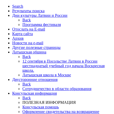
Search
Результаты поиска
Дни культуры Латвии и России
Back
Программа фестиваля
Отослать на E-mail
Карта сайта
Архив
Новости на e-mail
Другие полезные страницы
Латышская община
Back
12 сентября в Посольстве Латвии в России
шестнадцатый учебный год начала Воскресная
школа.
Латышская школа в Москве
Двусторонние отношения
Back
Cотрудничество в области образования
Консульская информация
Back
ПОЛЕЗНАЯ ИНФОРМАЦИЯ
Консульская помощь
Оформление свидетельства на возвращение