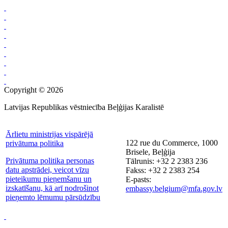
Copyright © 2026
Latvijas Republikas vēstniecība Beļģijas Karalistē
Ārlietu ministrijas vispārējā
122 rue du Commerce, 1000
privātuma politika
Brisele, Beļģija
Privātuma politika personas
Tālrunis: +32 2 2383 236
datu apstrādei, veicot vīzu
Fakss: +32 2 2383 254
pieteikumu pieņemšanu un
E-pasts:
izskatīšanu, kā arī nodrošinot
embassy.belgium@mfa.gov.lv
pieņemto lēmumu pārsūdzību