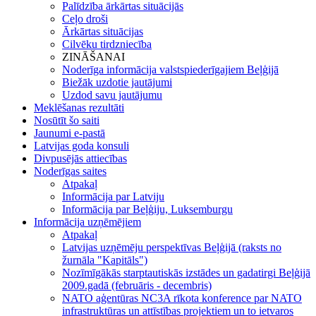
Palīdzība ārkārtas situācijās
Ceļo droši
Ārkārtas situācijas
Cilvēku tirdzniecība
ZINĀŠANAI
Noderīga informācija valstspiederīgajiem Beļģijā
Biežāk uzdotie jautājumi
Uzdod savu jautājumu
Meklēšanas rezultāti
Nosūtīt šo saiti
Jaunumi e-pastā
Latvijas goda konsuli
Divpusējās attiecības
Noderīgas saites
Atpakaļ
Informācija par Latviju
Informācija par Beļģiju, Luksemburgu
Informācija uzņēmējiem
Atpakaļ
Latvijas uzņēmēju perspektīvas Beļģijā (raksts no
žurnāla "Kapitāls")
Nozīmīgākās starptautiskās izstādes un gadatirgi Beļģijā
2009.gadā (februāris - decembris)
NATO aģentūras NC3A rīkota konference par NATO
infrastruktūras un attīstības projektiem un to ietvaros