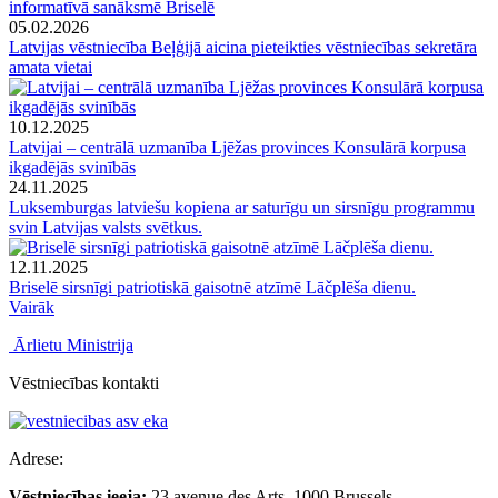
informatīvā sanāksmē Briselē
05.02.2026
Latvijas vēstniecība Beļģijā aicina pieteikties vēstniecības sekretāra
amata vietai
10.12.2025
Latvijai – centrālā uzmanība Ljēžas provinces Konsulārā korpusa
ikgadējās svinībās
24.11.2025
Luksemburgas latviešu kopiena ar saturīgu un sirsnīgu programmu
svin Latvijas valsts svētkus.
12.11.2025
Briselē sirsnīgi patriotiskā gaisotnē atzīmē Lāčplēša dienu.
Vairāk
Ārlietu Ministrija
Vēstniecības kontakti
Adrese:
Vēstniecības ieeja:
23 avenue des Arts, 1000 Brussels