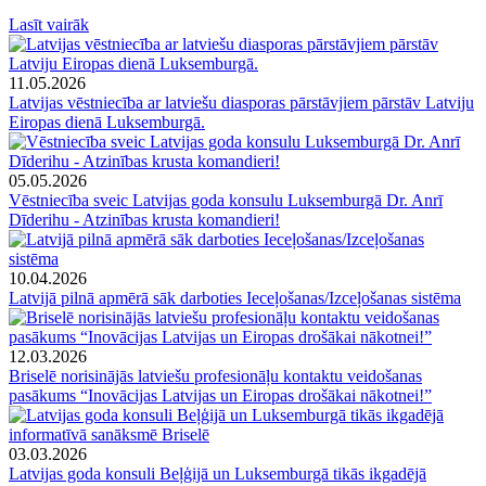
Lasīt vairāk
11.05.2026
Latvijas vēstniecība ar latviešu diasporas pārstāvjiem pārstāv Latviju
Eiropas dienā Luksemburgā.
05.05.2026
Vēstniecība sveic Latvijas goda konsulu Luksemburgā Dr. Anrī
Dīderihu - Atzinības krusta komandieri!
10.04.2026
Latvijā pilnā apmērā sāk darboties Ieceļošanas/Izceļošanas sistēma
12.03.2026
Briselē norisinājās latviešu profesionāļu kontaktu veidošanas
pasākums “Inovācijas Latvijas un Eiropas drošākai nākotnei!”
03.03.2026
Latvijas goda konsuli Beļģijā un Luksemburgā tikās ikgadējā