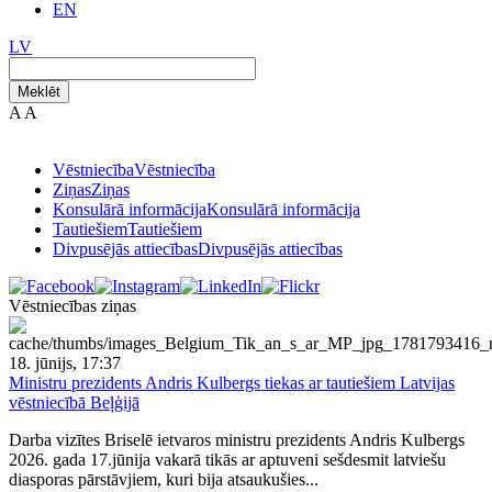
EN
LV
Meklēt
A
A
Vēstniecība
Vēstniecība
Ziņas
Ziņas
Konsulārā informācija
Konsulārā informācija
Tautiešiem
Tautiešiem
Divpusējās attiecības
Divpusējās attiecības
Vēstniecības ziņas
18. jūnijs, 17:37
Ministru prezidents Andris Kulbergs tiekas ar tautiešiem Latvijas
vēstniecībā Beļģijā
Darba vizītes Briselē ietvaros ministru prezidents Andris Kulbergs
2026. gada 17.jūnija vakarā tikās ar aptuveni sešdesmit latviešu
diasporas pārstāvjiem, kuri bija atsaukušies...