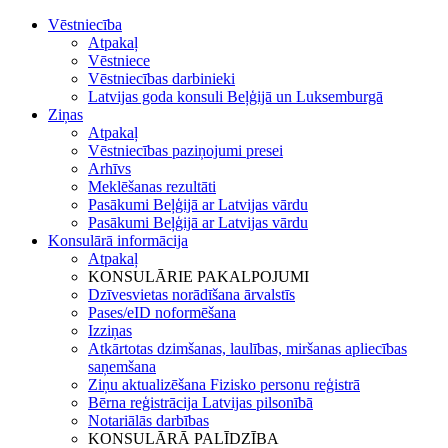
Vēstniecība
Atpakaļ
Vēstniece
Vēstniecības darbinieki
Latvijas goda konsuli Beļģijā un Luksemburgā
Ziņas
Atpakaļ
Vēstniecības paziņojumi presei
Arhīvs
Meklēšanas rezultāti
Pasākumi Beļģijā ar Latvijas vārdu
Pasākumi Beļģijā ar Latvijas vārdu
Konsulārā informācija
Atpakaļ
KONSULĀRIE PAKALPOJUMI
Dzīvesvietas norādīšana ārvalstīs
Pases/eID noformēšana
Izziņas
Atkārtotas dzimšanas, laulības, miršanas apliecības
saņemšana
Ziņu aktualizēšana Fizisko personu reģistrā
Bērna reģistrācija Latvijas pilsonībā
Notariālās darbības
KONSULĀRĀ PALĪDZĪBA