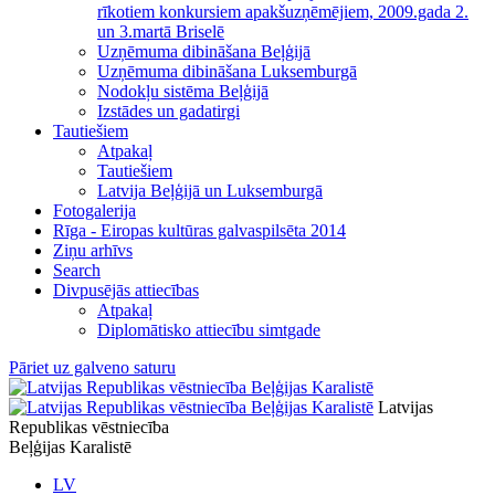
rīkotiem konkursiem apakšuzņēmējiem, 2009.gada 2.
un 3.martā Briselē
Uzņēmuma dibināšana Beļģijā
Uzņēmuma dibināšana Luksemburgā
Nodokļu sistēma Beļģijā
Izstādes un gadatirgi
Tautiešiem
Atpakaļ
Tautiešiem
Latvija Beļģijā un Luksemburgā
Fotogalerija
Rīga - Eiropas kultūras galvaspilsēta 2014
Ziņu arhīvs
Search
Divpusējās attiecības
Atpakaļ
Diplomātisko attiecību simtgade
Pāriet uz galveno saturu
Latvijas
Republikas vēstniecība
Beļģijas Karalistē
LV