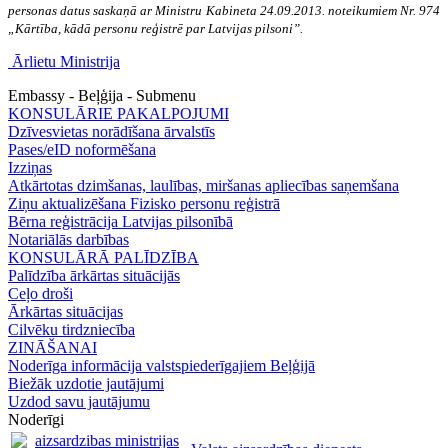
personas datus saskaņā ar Ministru Kabineta 24.09.2013. noteikumiem Nr. 974
„Kārtība, kādā personu reģistrē par Latvijas pilsoni”.
Ārlietu Ministrija
Embassy - Beļģija - Submenu
KONSULĀRIE PAKALPOJUMI
Dzīvesvietas norādīšana ārvalstīs
Pases/eID noformēšana
Izziņas
Atkārtotas dzimšanas, laulības, miršanas apliecības saņemšana
Ziņu aktualizēšana Fizisko personu reģistrā
Bērna reģistrācija Latvijas pilsonībā
Notariālās darbības
KONSULĀRĀ PALĪDZĪBA
Palīdzība ārkārtas situācijās
Ceļo droši
Ārkārtas situācijas
Cilvēku tirdzniecība
ZINĀŠANAI
Noderīga informācija valstspiederīgajiem Beļģijā
Biežāk uzdotie jautājumi
Uzdod savu jautājumu
Noderīgi