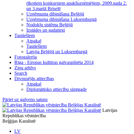
rīkotiem konkursiem apakšuzņēmējiem, 2009.gada 2.
un 3.martā Briselē
Uzņēmuma dibināšana Beļģijā
Uzņēmuma dibināšana Luksemburgā
Nodokļu sistēma Beļģijā
Izstādes un gadatirgi
Tautiešiem
Atpakaļ
Tautiešiem
Latvija Beļģijā un Luksemburgā
Fotogalerija
Rīga - Eiropas kultūras galvaspilsēta 2014
Ziņu arhīvs
Search
Divpusējās attiecības
Atpakaļ
Diplomātisko attiecību simtgade
Pāriet uz galveno saturu
Latvijas
Republikas vēstniecība
Beļģijas Karalistē
LV