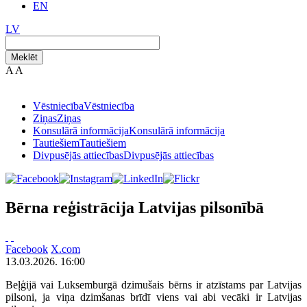
EN
LV
Meklēt
A
A
Vēstniecība
Vēstniecība
Ziņas
Ziņas
Konsulārā informācija
Konsulārā informācija
Tautiešiem
Tautiešiem
Divpusējās attiecības
Divpusējās attiecības
Bērna reģistrācija Latvijas pilsonībā
Facebook
X.com
13.03.2026. 16:00
Beļģijā vai Luksemburgā dzimušais bērns ir atzīstams par Latvijas
pilsoni, ja viņa dzimšanas brīdī viens vai abi vecāki ir Latvijas