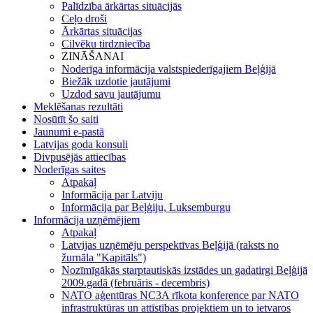
Palīdzība ārkārtas situācijās
Ceļo droši
Ārkārtas situācijas
Cilvēku tirdzniecība
ZINĀŠANAI
Noderīga informācija valstspiederīgajiem Beļģijā
Biežāk uzdotie jautājumi
Uzdod savu jautājumu
Meklēšanas rezultāti
Nosūtīt šo saiti
Jaunumi e-pastā
Latvijas goda konsuli
Divpusējās attiecības
Noderīgas saites
Atpakaļ
Informācija par Latviju
Informācija par Beļģiju, Luksemburgu
Informācija uzņēmējiem
Atpakaļ
Latvijas uzņēmēju perspektīvas Beļģijā (raksts no
žurnāla "Kapitāls")
Nozīmīgākās starptautiskās izstādes un gadatirgi Beļģijā
2009.gadā (februāris - decembris)
NATO aģentūras NC3A rīkota konference par NATO
infrastruktūras un attīstības projektiem un to ietvaros