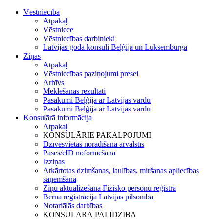
Vēstniecība
Atpakaļ
Vēstniece
Vēstniecības darbinieki
Latvijas goda konsuli Beļģijā un Luksemburgā
Ziņas
Atpakaļ
Vēstniecības paziņojumi presei
Arhīvs
Meklēšanas rezultāti
Pasākumi Beļģijā ar Latvijas vārdu
Pasākumi Beļģijā ar Latvijas vārdu
Konsulārā informācija
Atpakaļ
KONSULĀRIE PAKALPOJUMI
Dzīvesvietas norādīšana ārvalstīs
Pases/eID noformēšana
Izziņas
Atkārtotas dzimšanas, laulības, miršanas apliecības
saņemšana
Ziņu aktualizēšana Fizisko personu reģistrā
Bērna reģistrācija Latvijas pilsonībā
Notariālās darbības
KONSULĀRĀ PALĪDZĪBA