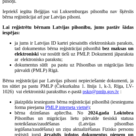
pilsoņi.
Iepriekš iegūta Beļģijas vai Luksemburgas pilsonība nav šķērslis
bērna reģistrācijai arī par Latvijas pilsoni.
Lai reģistrētu bērnam Latvijas pilsonību, jums pastāv šādas
iespējas:
ja jums ir Latvijas ID kartei piesaistīts elektroniskais paraksts,
tad dokumentus bērna reģistrācijai pilsonībā
bez maksas un
elektroniski
var nosūtīt tieši uz PMLP. Dokumenti jāparaksta
ar elektronisko parakstu;
dokumentus sūtīt pa pastu uz Pilsonības un migrācijas lietu
pārvaldi (PMLP) Rīgā.
Bērna reģistrācijai par Latvijas pilsoni nepieciešamie dokumenti, ja
tos sūtiet pa pastu PMLP (Čiekurkalna 1. līnija 1, k-3, Rīga, LV-
1026) vai elektroniski parakstītus e-pastā
pskn@pmlp.gov.lv
:
jāaizpilda iesniegums bērna reģistrācijai pilsonībā (iesnieguma
forma pieejama
PMLP interneta vietnē)
;
bērna dzimšanas apliecība. No
2024.gada 1.oktobra
Pilsonības un migrācijas lietu pārvalde tiesiskā statusa
noteikšanas/zaudēšanas (Latvijas pilsonības
iegūšana/zaudēšana) un ziņu aktualizēšanas Fizisko personu
reģistrā jomā
ārvalstīs izdotos dokumentus pieņem un