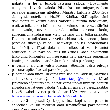
izskata, ja tie ir tulkoti latviešu valodā
. (Dokumentu
tulkojums latviešu valodā Pilsonības un migrācijas lietu
pārvaldē iesniedzams atbilstoši Ministru kabineta 2000.gada
22.augusta noteikumu Nr.291 “Kārtība, kādā apliecināmi
dokumentu tulkojumi valsts valodā” 6.punktā noteiktajam,
proti, ar tulka apliecinājumu, ka tulkojums ir pareizs, atšifrējot
tulka vārdu, uzvārdu, norādot tulka personas kodu,
apliecinājuma izdarīšanas vietu, datumu un ar tulka parakstu.
Dokumentu tulkošanu var veikt jebkura privātpersona, kura
pārvalda attiecīgo valodu, neatkarīgi no tās profesionālās
kvalifikācijas. Tāpat dokumentu tulkošanai var izmantot
sertificēta tulka pakalpojumus un ērtības labad dokumentu
tulkojumu Pilsonības un migrācijas lietu pārvaldē iespējams
iesniegt arī parakstītu ar drošu elektronisko parakstu);
ja bērns ir arī citas valsts pilsonis, attiecīgās valsts pilsoņa
personas apliecības vai pases kopija;
j
a bērna vārda un/vai uzvārda izcelsme nav latviešu, jāsazinās
ar Latviešu valodas aģentūru
konsultacija@valoda.lv
, kā arī
jāpievieno aģentūras atbilde par vārda un/vai uzvārda pareizu
atveidošanu latviešu valodā. Vārda un uzvārda pareizrakstību
latviešu valodā variet pārbaudīt arī LVA izveidotajā vietnē:
https://www.personvarduatveide.lv/?locale=lv
;
a
bu vecāku pases(ID) kopijas (uz kopijas ar parakstu
apliecināt, ka Jūs piekrītat datu izmantošanai pakalpojuma
saņemšanas procesā);