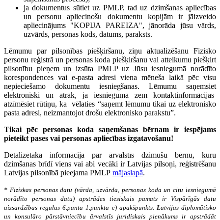
ja dokumentus sūtiet uz PMLP, tad uz dzimšanas apliecības
un personu apliecinošu dokumentu kopijām ir jāizveido
apliecinājums "KOPIJA PAREIZA", jānorāda jūsu vārds,
uzvārds, personas kods, datums, paraksts.
Lēmumu par pilsonības piešķiršanu, ziņu aktualizēšanu Fizisko
personu reģistrā un personas koda piešķiršanu vai atteikumu piešķirt
pilsonību pieņem un izsūta PMLP uz Jūsu iesniegumā norādīto
korespondences vai e-pasta adresi viena mēneša laikā pēc visu
nepieciešamo dokumentu iesniegšanas. Lēmumu saņemsiet
elektroniski un ātrāk, ja iesniegumā zem kontaktinformācijas
atzīmēsiet rūtiņu, ka vēlaties “saņemt lēmumu tikai uz elektronisko
pasta adresi, neizmantojot drošu elektronisko parakstu”.
Tikai pēc personas koda saņemšanas bērnam ir iespējams
pieteikt pases vai personas apliecības izgatavošanu!
Detalizētāka informācija par ārvalstīs dzimušu bērnu, kuru
dzimšanas brīdī viens vai abi vecāki ir Latvijas pilsoņi, reģistrēšanu
Latvijas pilsonībā pieejama PMLP
mājaslapā
.
* Fiziskas personas datu (vārda, uzvārda, personas koda un citu iesniegumā
norādīto personas datu) apstrādes tiesiskais pamats ir Vispārīgās datu
aizsardzības regulas 6.panta 1.punkta c) apakšpunkts.
L
atvijas diplomātisko
un konsulāro pārstāvniecību ārvalstīs juridiskais pienākums ir apstrādāt