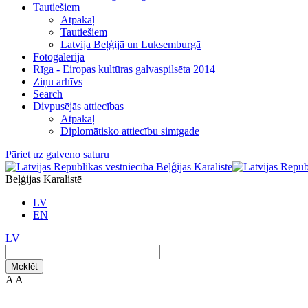
Tautiešiem
Atpakaļ
Tautiešiem
Latvija Beļģijā un Luksemburgā
Fotogalerija
Rīga - Eiropas kultūras galvaspilsēta 2014
Ziņu arhīvs
Search
Divpusējās attiecības
Atpakaļ
Diplomātisko attiecību simtgade
Pāriet uz galveno saturu
Beļģijas Karalistē
LV
EN
LV
Meklēt
A
A