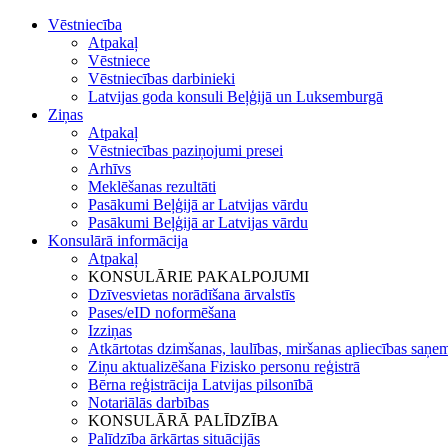
Vēstniecība
Atpakaļ
Vēstniece
Vēstniecības darbinieki
Latvijas goda konsuli Beļģijā un Luksemburgā
Ziņas
Atpakaļ
Vēstniecības paziņojumi presei
Arhīvs
Meklēšanas rezultāti
Pasākumi Beļģijā ar Latvijas vārdu
Pasākumi Beļģijā ar Latvijas vārdu
Konsulārā informācija
Atpakaļ
KONSULĀRIE PAKALPOJUMI
Dzīvesvietas norādīšana ārvalstīs
Pases/eID noformēšana
Izziņas
Atkārtotas dzimšanas, laulības, miršanas apliecības saņe
Ziņu aktualizēšana Fizisko personu reģistrā
Bērna reģistrācija Latvijas pilsonībā
Notariālās darbības
KONSULĀRĀ PALĪDZĪBA
Palīdzība ārkārtas situācijās