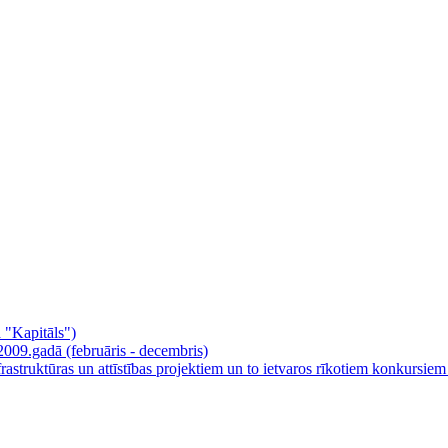
a "Kapitāls")
2009.gadā (februāris - decembris)
ruktūras un attīstības projektiem un to ietvaros rīkotiem konkursiem