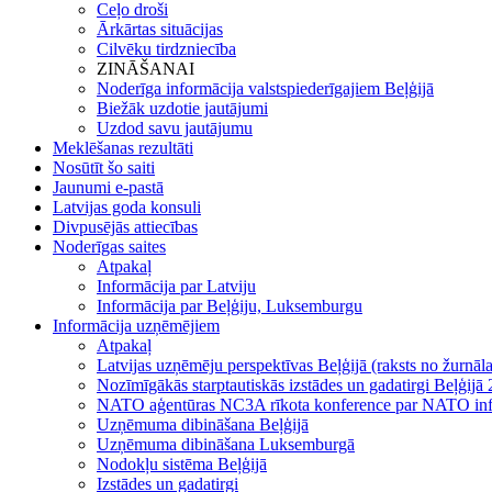
Ceļo droši
Ārkārtas situācijas
Cilvēku tirdzniecība
ZINĀŠANAI
Noderīga informācija valstspiederīgajiem Beļģijā
Biežāk uzdotie jautājumi
Uzdod savu jautājumu
Meklēšanas rezultāti
Nosūtīt šo saiti
Jaunumi e-pastā
Latvijas goda konsuli
Divpusējās attiecības
Noderīgas saites
Atpakaļ
Informācija par Latviju
Informācija par Beļģiju, Luksemburgu
Informācija uzņēmējiem
Atpakaļ
Latvijas uzņēmēju perspektīvas Beļģijā (raksts no žurnāl
Nozīmīgākās starptautiskās izstādes un gadatirgi Beļģijā 
NATO aģentūras NC3A rīkota konference par NATO infrast
Uzņēmuma dibināšana Beļģijā
Uzņēmuma dibināšana Luksemburgā
Nodokļu sistēma Beļģijā
Izstādes un gadatirgi