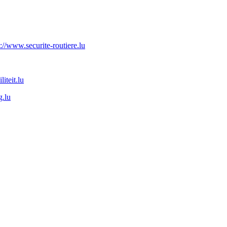
p://www.securite-routiere.lu
iteit.lu
g.lu