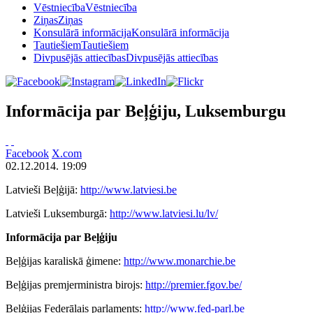
Vēstniecība
Vēstniecība
Ziņas
Ziņas
Konsulārā informācija
Konsulārā informācija
Tautiešiem
Tautiešiem
Divpusējās attiecības
Divpusējās attiecības
Informācija par Beļģiju, Luksemburgu
Facebook
X.com
02.12.2014. 19:09
Latvieši Beļģijā:
http://www.latviesi.be
Latvieši Luksemburgā:
http://www.latviesi.lu/lv/
Informācija par Beļģiju
Beļģijas karaliskā ģimene:
http://www.monarchie.be
Beļģijas premjerministra birojs:
http://premier.fgov.be/
Beļģijas Federālais parlaments:
http://www.fed-parl.be