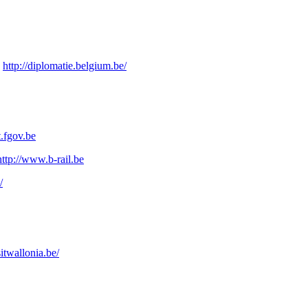
:
http://diplomatie.belgium.be/
.fgov.be
http://www.b-rail.be
/
itwallonia.be/