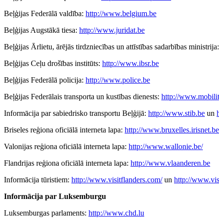
Beļģijas Federālā valdība:
http://www.belgium.be
Beļģijas Augstākā tiesa:
http://www.juridat.be
Beļģijas Ārlietu, ārējās tirdzniecības un attīstības sadarbības ministrija
Beļģijas Ceļu drošības institūts:
http://www.ibsr.be
Beļģijas Federālā policija:
http://www.police.be
Beļģijas Federālais transporta un kustības dienests:
http://www.mobilit
Informācija par sabiedrisko transportu Beļģijā:
http://www.stib.be
un
Briseles reģiona oficiālā interneta lapa:
http://www.bruxelles.irisnet.be
Valonijas reģiona oficiālā interneta lapa:
http://www.wallonie.be/
Flandrijas reģiona oficiālā interneta lapa:
http://www.vlaanderen.be
Informācija tūristiem:
http://www.visitflanders.com/
un
http://www.vis
Informācija par Luksemburgu
Luksemburgas parlaments:
http://www.chd.lu