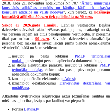
2018. gada 21. novembra noteikumos Nr. 707 “
Ārlietu ministrijas
konsulārās atlīdzības cenrādis un kārtība, kādā tiek iekasēta
konsulārā atlīdzība un valsts nodevas
”, kuri paredz, ka
līdzšinējā
konsulārā atlīdzība 50
euro
tiek palielināta
uz
90
euro.
Sākot ar 2026.gada 1.maiju
,
Latvijas vēstniecība Beļģijā
dzīvesvietas ārvalstīs aktualizēšanas pakalpojums, neatkarīgi no tā,
vai persona saņem arī citus pakalpojumus vēstniecībā, ir pieejams
tikai par maksu -
90
euro
. Savukārt dzīvesvietas aktualizācija
personai bez maksas ir jāveic laicīgi pirms plānotā apmeklējuma
vēstniecībā, kādā no šiem veidiem:
nosūtot pa pastu jebkurai
PMLP teritoriālajai
nodaļai
, pievienojot personu apliecinoša dokumenta kopiju;
ar drošu elektronisko parakstu, nosūtot uz jebkuras
PMLP
teritoriālas nodaļas
elektronisko pastu, pievienojot personu
apliecinoša dokumenta kopiju;
izmantojot oficiālo elektronisko
eAdresi
;
izmantojot e-pakalpojumu
Dzīvesvietas deklarēšana vai
norādīšana
.
Atkārtotus civilstāvokļa reģistrācijas aktus (dzimšanas, laulības un
miršanas apliecības, izziņas par laulību) var pieprasīt:
Portālā
Latvija.lv