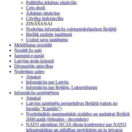
Palīdzība ārkārtas situācijās
Ceļo droši
Ārkārtas situācijas
Cilvēku tirdzniecība
ZINĀŠANAI
Noderīga informācija valstspiederīgajiem Beļģijā
Biežāk uzdotie jautājumi
Uzdod savu jautājumu
Meklēšanas rezultāti
Nosūtīt šo saiti
Jaunumi e-pastā
Latvijas goda konsuli
Divpusējās attiecības
Noderīgas saites
Atpakaļ
Informācija par Latviju
Informācija par Beļģiju, Luksemburgu
Informācija uzņēmējiem
Atpakaļ
Latvijas uzņēmēju perspektīvas Beļģijā (raksts no
žurnāla "Kapitāls")
Nozīmīgākās starptautiskās izstādes un gadatirgi Beļģijā
2009.gadā (februāris - decembris)
NATO aģentūras NC3A rīkota konference par NATO
infrastruktūras un attīstības projektiem un to ietvaros