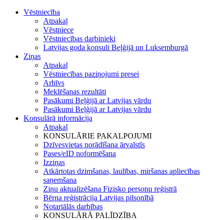
Vēstniecība
Atpakaļ
Vēstniece
Vēstniecības darbinieki
Latvijas goda konsuli Beļģijā un Luksemburgā
Ziņas
Atpakaļ
Vēstniecības paziņojumi presei
Arhīvs
Meklēšanas rezultāti
Pasākumi Beļģijā ar Latvijas vārdu
Pasākumi Beļģijā ar Latvijas vārdu
Konsulārā informācija
Atpakaļ
KONSULĀRIE PAKALPOJUMI
Dzīvesvietas norādīšana ārvalstīs
Pases/eID noformēšana
Izziņas
Atkārtotas dzimšanas, laulības, miršanas apliecības
saņemšana
Ziņu aktualizēšana Fizisko personu reģistrā
Bērna reģistrācija Latvijas pilsonībā
Notariālās darbības
KONSULĀRĀ PALĪDZĪBA