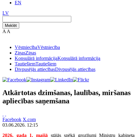
EN
LV
Meklēt
A
A
Vēstniecība
Vēstniecība
Ziņas
Ziņas
Konsulārā informācija
Konsulārā informācija
Tautiešiem
Tautiešiem
Divpusējās attiecības
Divpusējās attiecības
Atkārtotas dzimšanas, laulības, miršanas
apliecības saņemšana
Facebook
X.com
03.06.2026. 12:15
2026. gada 1. maijā
stājās spēkā grozījumi Ministru kabineta