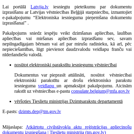
Lai portālā
Latvija.lv
iesniegtu pieteikumu par dokumentu
izprasīšanu ar Latvijas vēstniecības Beļģijā starpniecību, izmantojiet
e-pakalpojumu “Elektroniska iesnieguma pieņemšana dokumentu
izprasīšanai” .
Pakalpojums sniedz iespēju veikt dzimšanas apliecības, laulības
apliecības vai miršanas apliecības izprasīšanu sev, savam
nepilngadīgajam bērnam vai arī par mirušu radinieku, kā arī, pēc
nepieciešamības, lūgt pievienot daudzvalodu veidlapu franču vai
nīderlandiešu valodā.
nosūtot elektroniski parakstītu iesniegumu vēstniecībai
Dokumentus var pieprasīt attālināti, nosūtot vēstniecībai
elektroniski parakstītu ar drošu elektronisko parakstu
iesnieguma
veidlapu
un apmaksājot pakalpojumu. Aicinām
rakstīt uz vēstniecības e-pastu
consulate.belgium@mfa.gov.lv
vēršoties Tieslietu ministrijas Dzimtsarakstu departamentā
E-pasts:
dzimts.dep@tm.gov.lv
Mājaslapa:
Atkārtotu civilstāvokļa aktu reģistrācijas apliecinošu
dokumentu izsniegšana | Tieslietu ministrija (tm.gov.lv)