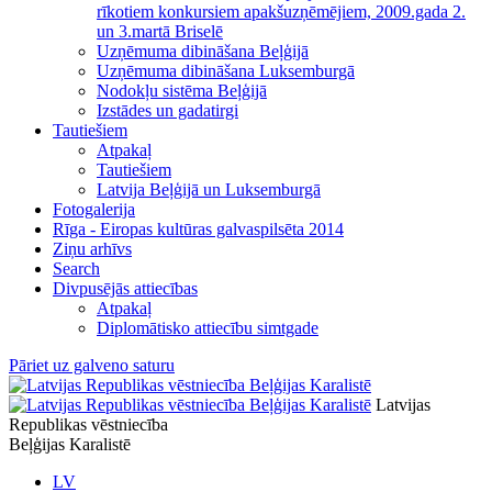
rīkotiem konkursiem apakšuzņēmējiem, 2009.gada 2.
un 3.martā Briselē
Uzņēmuma dibināšana Beļģijā
Uzņēmuma dibināšana Luksemburgā
Nodokļu sistēma Beļģijā
Izstādes un gadatirgi
Tautiešiem
Atpakaļ
Tautiešiem
Latvija Beļģijā un Luksemburgā
Fotogalerija
Rīga - Eiropas kultūras galvaspilsēta 2014
Ziņu arhīvs
Search
Divpusējās attiecības
Atpakaļ
Diplomātisko attiecību simtgade
Pāriet uz galveno saturu
Latvijas
Republikas vēstniecība
Beļģijas Karalistē
LV