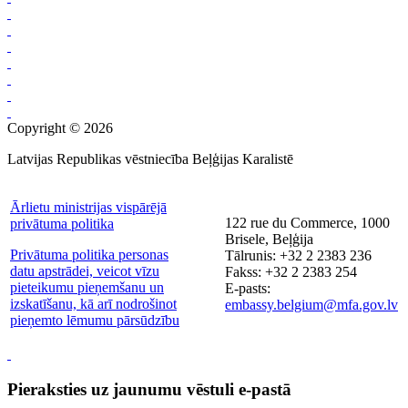
Copyright © 2026
Latvijas Republikas vēstniecība Beļģijas Karalistē
Ārlietu ministrijas vispārējā
122 rue du Commerce, 1000
privātuma politika
Brisele, Beļģija
Privātuma politika personas
Tālrunis: +32 2 2383 236
datu apstrādei, veicot vīzu
Fakss: +32 2 2383 254
pieteikumu pieņemšanu un
E-pasts:
izskatīšanu, kā arī nodrošinot
embassy.belgium@mfa.gov.lv
pieņemto lēmumu pārsūdzību
Pieraksties uz jaunumu vēstuli e-pastā