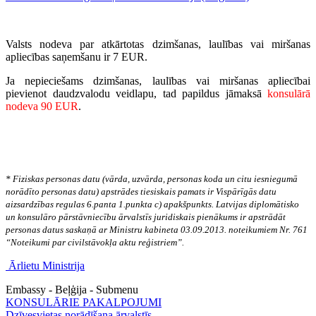
Valsts nodeva par atkārtotas
dzimšanas, laulības vai miršanas
apliecības
saņemšanu ir 7 EUR.
Ja nepieciešams dzimšanas, laulības vai miršanas apliecībai
pievienot daudzvalodu veidlapu, tad papildus jāmaksā
konsulārā
nodeva 90 EUR
.
* Fiziskas personas datu (vārda, uzvārda, personas koda un citu iesniegumā
norādīto personas datu) apstrādes tiesiskais pamats ir Vispārīgās datu
aizsardzības regulas 6.panta 1.punkta c) apakšpunkts. Latvijas diplomātisko
un konsulāro pārstāvniecību ārvalstīs juridiskais pienākums ir apstrādāt
personas datus saskaņā ar Ministru kabineta 03.09.2013. noteikumiem Nr. 761
“Noteikumi par civilstāvokļa aktu reģistriem”.
Ārlietu Ministrija
Embassy - Beļģija - Submenu
KONSULĀRIE PAKALPOJUMI
Dzīvesvietas norādīšana ārvalstīs