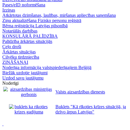
Pases/eID noformēšana
Izziņas
Atkārtotas dzimšanas, laulības, miršanas apliecības saņemšana
Ziņu aktualizēšana Fizisko personu reģistrā
Bērna reģistrācija Latvijas pilsonībā
Notariālās darbības
KONSULĀRĀ PALĪDZĪBA
Palīdzība ārkārtas situācijās
Ceļo droši
Ārkārtas situācijas
Cilvēku tirdzniecība
ZINĀŠANAI
Noderīga informācija valstspiederīgajiem Beļģijā
Biežāk uzdotie jautājumi
Uzdod savu jautājumu
Noderīgi
Valsts aizsardzības dienests
Buklets "Kā rīkoties krīzes situācijā, ja
dzīvo ārpus Latvijas"