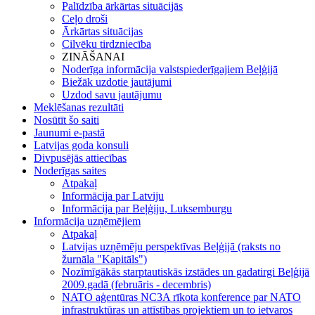
Palīdzība ārkārtas situācijās
Ceļo droši
Ārkārtas situācijas
Cilvēku tirdzniecība
ZINĀŠANAI
Noderīga informācija valstspiederīgajiem Beļģijā
Biežāk uzdotie jautājumi
Uzdod savu jautājumu
Meklēšanas rezultāti
Nosūtīt šo saiti
Jaunumi e-pastā
Latvijas goda konsuli
Divpusējās attiecības
Noderīgas saites
Atpakaļ
Informācija par Latviju
Informācija par Beļģiju, Luksemburgu
Informācija uzņēmējiem
Atpakaļ
Latvijas uzņēmēju perspektīvas Beļģijā (raksts no
žurnāla "Kapitāls")
Nozīmīgākās starptautiskās izstādes un gadatirgi Beļģijā
2009.gadā (februāris - decembris)
NATO aģentūras NC3A rīkota konference par NATO
infrastruktūras un attīstības projektiem un to ietvaros