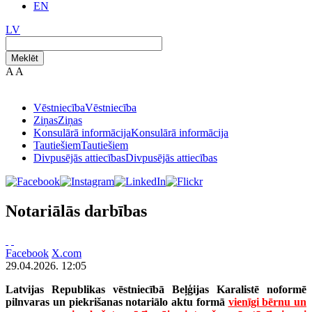
EN
LV
Meklēt
A
A
Vēstniecība
Vēstniecība
Ziņas
Ziņas
Konsulārā informācija
Konsulārā informācija
Tautiešiem
Tautiešiem
Divpusējās attiecības
Divpusējās attiecības
Notariālās darbības
Facebook
X.com
29.04.2026. 12:05
Latvijas Republikas vēstniecībā Beļģijas Karalistē noformē
pilnvaras un piekrišanas notariālo aktu formā
vienīgi bērnu un