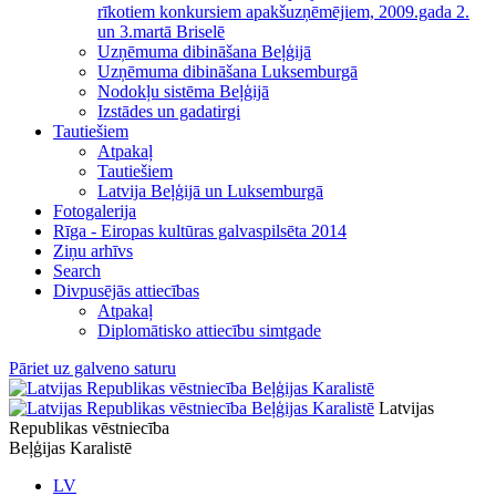
rīkotiem konkursiem apakšuzņēmējiem, 2009.gada 2.
un 3.martā Briselē
Uzņēmuma dibināšana Beļģijā
Uzņēmuma dibināšana Luksemburgā
Nodokļu sistēma Beļģijā
Izstādes un gadatirgi
Tautiešiem
Atpakaļ
Tautiešiem
Latvija Beļģijā un Luksemburgā
Fotogalerija
Rīga - Eiropas kultūras galvaspilsēta 2014
Ziņu arhīvs
Search
Divpusējās attiecības
Atpakaļ
Diplomātisko attiecību simtgade
Pāriet uz galveno saturu
Latvijas
Republikas vēstniecība
Beļģijas Karalistē
LV