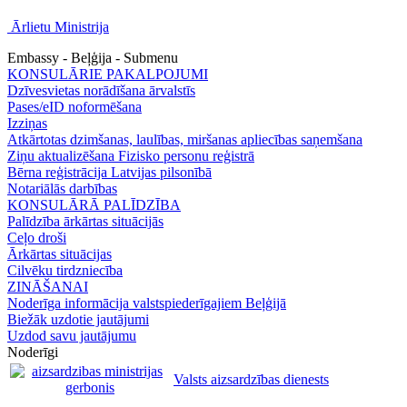
Ārlietu Ministrija
Embassy - Beļģija - Submenu
KONSULĀRIE PAKALPOJUMI
Dzīvesvietas norādīšana ārvalstīs
Pases/eID noformēšana
Izziņas
Atkārtotas dzimšanas, laulības, miršanas apliecības saņemšana
Ziņu aktualizēšana Fizisko personu reģistrā
Bērna reģistrācija Latvijas pilsonībā
Notariālās darbības
KONSULĀRĀ PALĪDZĪBA
Palīdzība ārkārtas situācijās
Ceļo droši
Ārkārtas situācijas
Cilvēku tirdzniecība
ZINĀŠANAI
Noderīga informācija valstspiederīgajiem Beļģijā
Biežāk uzdotie jautājumi
Uzdod savu jautājumu
Noderīgi
Valsts aizsardzības dienests