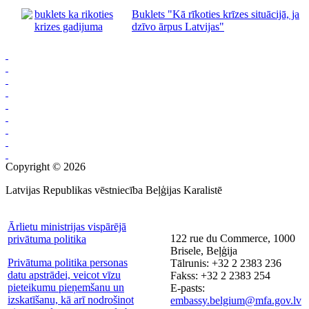
Buklets "Kā rīkoties krīzes situācijā, ja
dzīvo ārpus Latvijas"
Copyright © 2026
Latvijas Republikas vēstniecība Beļģijas Karalistē
Ārlietu ministrijas vispārējā
122 rue du Commerce, 1000
privātuma politika
Brisele, Beļģija
Privātuma politika personas
Tālrunis: +32 2 2383 236
datu apstrādei, veicot vīzu
Fakss: +32 2 2383 254
pieteikumu pieņemšanu un
E-pasts:
izskatīšanu, kā arī nodrošinot
embassy.belgium@mfa.gov.lv