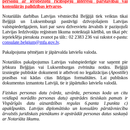
personu ar ierobežotu rīcībspēju interešu pārstāvībai vai
konsulārās palīdzības ietvaros
.
Notariālās darbības Latvijas vēstniecībā Beļģijā tiek veiktas tikai
Beļģijā un Luksemburgā pastāvīgi dzīvojošajiem Latvijas
valstspiederīgajiem, kuri par savu dzīvesvietu ārvalstīs ir paziņojuši
Latvijas Iedzīvotāju reģistram likuma noteiktajā kārtībā, un tikai pēc
iepriekšēja pieraksta zvanot pa tālr.: 02 2383 236 vai rakstot e-pastu:
consulate.belgium@mfa.gov.lv
.
Pakalpojuma ņēmējam ir jāpārvalda latviešu valoda.
Notariālos pakalpojumus Latvijas valstspiederīgie var saņemt pie
jebkura Beļģijas vai Luksemburgas zvērināta notāra. Beļģijā
izsniegtie publiskie dokumenti ir atbrīvoti no legalizācijas (
Apostille
)
prasības vai kādas citas līdzīgas formalitātes. Lai publiskos
dokumentus izmantotu Latvijā, tie ir jāpārtulko latviešu valodā.
Fiziskas personas datu (vārda, uzvārda, personas koda un citu
veidlapā norādīto personas datu) apstrādes tiesiskais pamats ir
Vispārīgās datu aizsardzības regulas 6.panta 1.punkta c)
apakšpunkts. Latvijas diplomātisko un konsulāro pārstāvniecību
ārvalstīs juridiskais pienākums ir apstrādāt personas datus saskaņā
ar Notariāta likumu.