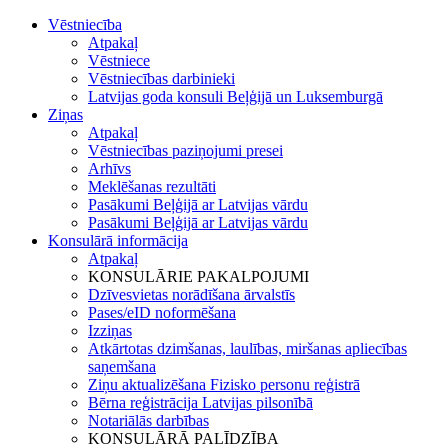
Vēstniecība
Atpakaļ
Vēstniece
Vēstniecības darbinieki
Latvijas goda konsuli Beļģijā un Luksemburgā
Ziņas
Atpakaļ
Vēstniecības paziņojumi presei
Arhīvs
Meklēšanas rezultāti
Pasākumi Beļģijā ar Latvijas vārdu
Pasākumi Beļģijā ar Latvijas vārdu
Konsulārā informācija
Atpakaļ
KONSULĀRIE PAKALPOJUMI
Dzīvesvietas norādīšana ārvalstīs
Pases/eID noformēšana
Izziņas
Atkārtotas dzimšanas, laulības, miršanas apliecības
saņemšana
Ziņu aktualizēšana Fizisko personu reģistrā
Bērna reģistrācija Latvijas pilsonībā
Notariālās darbības
KONSULĀRĀ PALĪDZĪBA