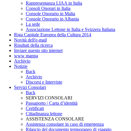
Rappresentanza LIAA in Italia
Consoli Onorari in Italia
Console Onorario in Malta
Console Onorario in Albania
La sede
Associazione Lettone in Italia e Svizzera Italiana
Riga Capitale Europea della Cultura 2014
Novità dell'e-mail
Risultati della ricerca
Inviare questo sito internet
www mappa
Archivio
Notizie
Back
Archivio
Discorsi e Interviste
Servizi Consolari
Back
SERVIZI CONSOLARI
Passaporto / Carta d’identità
Certificati
Cittadinanza lettone
ASSISTENZA CONSOLARE
Assistenza consolare in caso di emergenza
Rilascio del documento temporaneo di viaggio