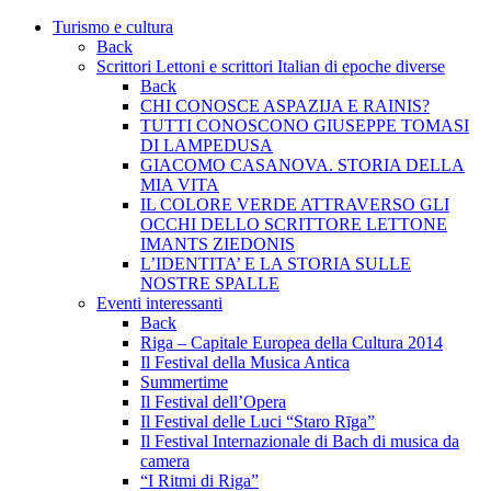
Turismo e cultura
Back
Scrittori Lettoni e scrittori Italian di epoche diverse
Back
CHI CONOSCE ASPAZIJA E RAINIS?
TUTTI CONOSCONO GIUSEPPE TOMASI
DI LAMPEDUSA
GIACOMO CASANOVA. STORIA DELLA
MIA VITA
IL COLORE VERDE ATTRAVERSO GLI
OCCHI DELLO SCRITTORE LETTONE
IMANTS ZIEDONIS
L’IDENTITA’ E LA STORIA SULLE
NOSTRE SPALLE
Eventi interessanti
Back
Riga – Capitale Europea della Cultura 2014
Il Festival della Musica Antica
Summertime
Il Festival dell’Opera
Il Festival delle Luci “Staro Rīga”
Il Festival Internazionale di Bach di musica da
camera
“I Ritmi di Riga”