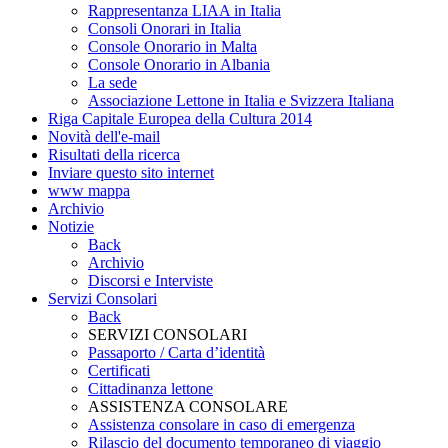
Rappresentanza LIAA in Italia
Consoli Onorari in Italia
Console Onorario in Malta
Console Onorario in Albania
La sede
Associazione Lettone in Italia e Svizzera Italiana
Riga Capitale Europea della Cultura 2014
Novità dell'e-mail
Risultati della ricerca
Inviare questo sito internet
www mappa
Archivio
Notizie
Back
Archivio
Discorsi e Interviste
Servizi Consolari
Back
SERVIZI CONSOLARI
Passaporto / Carta d’identità
Certificati
Cittadinanza lettone
ASSISTENZA CONSOLARE
Assistenza consolare in caso di emergenza
Rilascio del documento temporaneo di viaggio