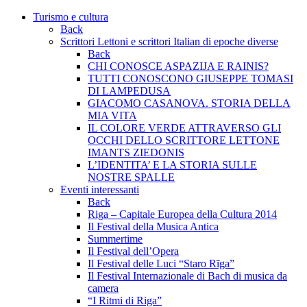
Turismo e cultura
Back
Scrittori Lettoni e scrittori Italian di epoche diverse
Back
CHI CONOSCE ASPAZIJA E RAINIS?
TUTTI CONOSCONO GIUSEPPE TOMASI
DI LAMPEDUSA
GIACOMO CASANOVA. STORIA DELLA
MIA VITA
IL COLORE VERDE ATTRAVERSO GLI
OCCHI DELLO SCRITTORE LETTONE
IMANTS ZIEDONIS
L’IDENTITA’ E LA STORIA SULLE
NOSTRE SPALLE
Eventi interessanti
Back
Riga – Capitale Europea della Cultura 2014
Il Festival della Musica Antica
Summertime
Il Festival dell’Opera
Il Festival delle Luci “Staro Rīga”
Il Festival Internazionale di Bach di musica da
camera
“I Ritmi di Riga”