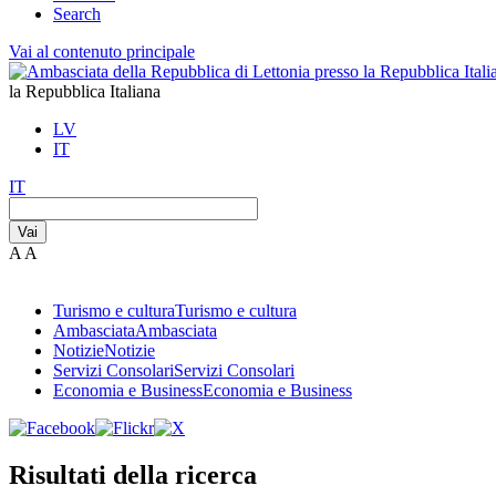
Search
Vai al contenuto principale
la Repubblica Italiana
LV
IT
IT
Vai
A
A
Turismo e cultura
Turismo e cultura
Ambasciata
Ambasciata
Notizie
Notizie
Servizi Consolari
Servizi Consolari
Economia e Business
Economia e Business
Risultati della ricerca