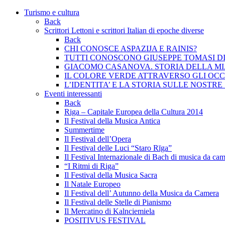
Turismo e cultura
Back
Scrittori Lettoni e scrittori Italian di epoche diverse
Back
CHI CONOSCE ASPAZIJA E RAINIS?
TUTTI CONOSCONO GIUSEPPE TOMASI D
GIACOMO CASANOVA. STORIA DELLA MI
IL COLORE VERDE ATTRAVERSO GLI OCC
L’IDENTITA’ E LA STORIA SULLE NOSTRE
Eventi interessanti
Back
Riga – Capitale Europea della Cultura 2014
Il Festival della Musica Antica
Summertime
Il Festival dell’Opera
Il Festival delle Luci “Staro Rīga”
Il Festival Internazionale di Bach di musica da ca
“I Ritmi di Riga”
Il Festival della Musica Sacra
Il Natale Europeo
Il Festival dell’ Autunno della Musica da Camera
Il Festival delle Stelle di Pianismo
Il Mercatino di Kalnciemiela
POSITIVUS FESTIVAL