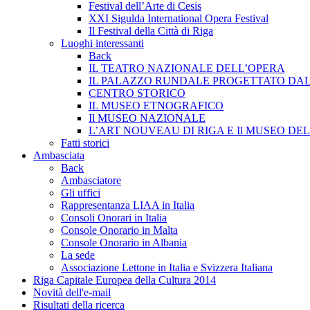
Festival dell’Arte di Cesis
XXI Sigulda International Opera Festival
Il Festival della Città di Riga
Luoghi interessanti
Back
IL TEATRO NAZIONALE DELL’OPERA
IL PALAZZO RUNDALE PROGETTATO DAL 
CENTRO STORICO
IL MUSEO ETNOGRAFICO
Il MUSEO NAZIONALE
L’ART NOUVEAU DI RIGA E Il MUSEO D
Fatti storici
Ambasciata
Back
Ambasciatore
Gli uffici
Rappresentanza LIAA in Italia
Consoli Onorari in Italia
Console Onorario in Malta
Console Onorario in Albania
La sede
Associazione Lettone in Italia e Svizzera Italiana
Riga Capitale Europea della Cultura 2014
Novità dell'e-mail
Risultati della ricerca