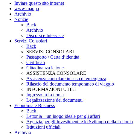
Inviare questo sito internet
www mappa
Archivio
Notizie
Back
Archivio
Discorsi e Interviste
Servizi Consolari
Back
SERVIZI CONSOLARI
Passaporto / Carta d’identità
Certificati
Cittadinanza lettone
ASSISTENZA CONSOLARE
Assistenza consolare in caso di emergenza
Rilascio del documento temporaneo di viaggio
INFORMAZIONI UTILI
Ingresso in Lettonia
Legalizzazione dei documenti
Economia e Business
Back
Lettonia – un luogo ideale per gli affari
Agenzia per gli Investimenti e lo Sviluppo della Lettonia
Istituzioni ufficiali
Archivio