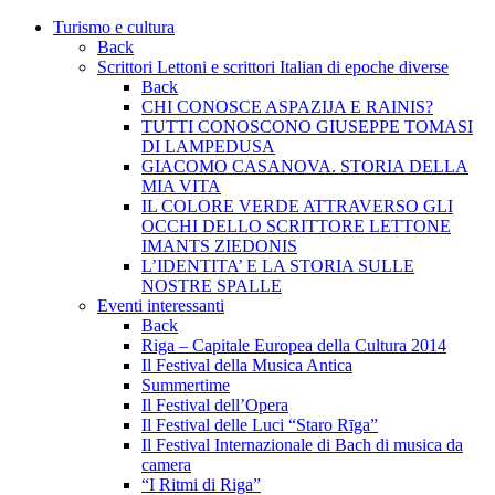
Turismo e cultura
Back
Scrittori Lettoni e scrittori Italian di epoche diverse
Back
CHI CONOSCE ASPAZIJA E RAINIS?
TUTTI CONOSCONO GIUSEPPE TOMASI
DI LAMPEDUSA
GIACOMO CASANOVA. STORIA DELLA
MIA VITA
IL COLORE VERDE ATTRAVERSO GLI
OCCHI DELLO SCRITTORE LETTONE
IMANTS ZIEDONIS
L’IDENTITA’ E LA STORIA SULLE
NOSTRE SPALLE
Eventi interessanti
Back
Riga – Capitale Europea della Cultura 2014
Il Festival della Musica Antica
Summertime
Il Festival dell’Opera
Il Festival delle Luci “Staro Rīga”
Il Festival Internazionale di Bach di musica da
camera
“I Ritmi di Riga”