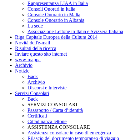
Rappresentanza LIAA in Italia
Consoli Onorari in Italia
Console Onorario in Malta
Console Onorario in Albania
La sede
Associazione Lettone in Italia e Svizzera Italiana
Riga Capitale Europea della Cultura 2014
Novità dell'e-mail
Risultati della ricerca
Inviare questo sito internet
www mappa
Archivio
Notizie
Back
Archivio
Discorsi e Interviste
Servizi Consolari
Back
SERVIZI CONSOLARI
Passaporto / Carta d’identità
Certificati
Cittadinanza lettone
ASSISTENZA CONSOLARE
Assistenza consolare in caso di emergenza
Rilascio del documento temporaneo di viaggio