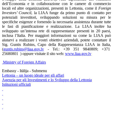
dell’Economia e in collaborazione con le camere di commercio
locali ed altre organizzazioni, presenti in Lettonia, come il
Foreign
Investors’ Council
, la LIAA funge da primo punto di contatto per
potenziali investitori, sviluppando soluzioni su misura per le
specifiche esigenze e fornendo la necessaria assistenza durante tutte
le fasi di pianificazione e realizzazione. La LIAA inoltre ha
sviluppato un’intensa rete di rappresentanze presenti in 20 paesi,
inclusa l’Italia. Per maggiori informazioni su come la LIAA può
aiutarvi a realizzare i vostri obiettivi aziendali, potete contattare il
Sig. Guntis Rubins, Capo della Rappresentanza LIAA in Italia,
(
guntis.rubins@liaa.gov.lv
- Tel.: +39 351 9840809; +371
25680801
) oppure visitate il sito web:
www.liaa.gov.lv
Ministry of Foreign Affairs
Embassy - Itālija - Submenu
Lettonia – un luogo ideale per gli affari
Agenzia per gli Investimenti e lo Sviluppo della Lettonia
Istituzioni ufficiali