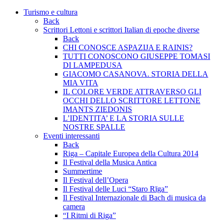
Turismo e cultura
Back
Scrittori Lettoni e scrittori Italian di epoche diverse
Back
CHI CONOSCE ASPAZIJA E RAINIS?
TUTTI CONOSCONO GIUSEPPE TOMASI
DI LAMPEDUSA
GIACOMO CASANOVA. STORIA DELLA
MIA VITA
IL COLORE VERDE ATTRAVERSO GLI
OCCHI DELLO SCRITTORE LETTONE
IMANTS ZIEDONIS
L’IDENTITA’ E LA STORIA SULLE
NOSTRE SPALLE
Eventi interessanti
Back
Riga – Capitale Europea della Cultura 2014
Il Festival della Musica Antica
Summertime
Il Festival dell’Opera
Il Festival delle Luci “Staro Rīga”
Il Festival Internazionale di Bach di musica da
camera
“I Ritmi di Riga”