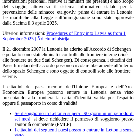
informazioni personali, relative ai familiari (se presenti) e allo scopo
del viaggio, attraverso il sistema informativo statale per la
prevenzione delle minacce: eta.gov.lv, prima di entrare in Lettonia.
Le modifiche alla Legge sull’immigrazione sono state approvate
dalla Saeima il 3 aprile 2025.
Ulteriori informazioni:
Procedures of Entry into Latvia as from 1
September 2025 | Ārlietu ministrija
Il 21 dicembre 2007 la Lettonia ha aderito all'Accordo di Schengen
e pertanto sono stati eliminati i controlli alle frontiere interne (cioè
alle frontiere tra due Stati Schengen). Di conseguenza, i cittadini dei
Paesi firmatari dell’accordo possono circolare liberamente all’interno
dello spazio Schengen e sono oggetto di controlli solo alle frontiere
esterne.
I cittadini dei paesi membri dell'Unione Europea e dell'Area
Economica Europea possono entrare in Lettonia senza visto
presentando alla frontiera la carta d'identità valida per l'espatrio
oppure il passaporto in corso di validità.
Se il soggiorno in Lettonia supera i 90 giorni in un periodo di
sei mesi
, si deve richiedere il permesso di soggiorno presso
l'autorità competente (PMLP)
I cittadini dei seguenti paesi possono entrare in Lettonia senza
visto