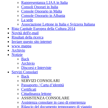
Rappresentanza LIAA in Italia
Consoli Onorari in Italia
Console Onorario in Malta
Console Onorario in Albania
La sede
Associazione Lettone in Italia e Svizzera Italiana
Riga Capitale Europea della Cultura 2014
Novità dell'e-mail
Risultati della ricerca
Inviare questo sito internet
www mappa
Archivio
Notizie
Back
Archivio
Discorsi e Interviste
Servizi Consolari
Back
SERVIZI CONSOLARI
Passaporto / Carta d’identità
Certificati
Cittadinanza lettone
ASSISTENZA CONSOLARE
Assistenza consolare in caso di emergenza
Rilascio del documento temporaneo di viaggio