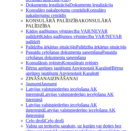
Dokumentu legalizācija
Dokumentu legalizācija
Konsulāro pakalpojumu cenrādis
Konsulāro
pakalpojumu cenrādis
KONSULĀRĀ PALĪDZĪBA
KONSULĀRĀ
PALĪDZĪBA
Kādos gadījumos vēstniecība VAR/NEVAR
palīdzēt
Kādos gadījumos vēstniecība VAR/NEVAR
palīdzēt
Palīdzība ārkārtas situācijās
Palīdzība ārkārtas situācijās
Pagaidu ceļošanas dokumenta saņemšana
Pagaidu
ceļošanas dokumenta saņemšana
Konsulārais reģistrs
Konsulārais reģistrs
Bērnu aprūpes jautājumi Apvienotajā Karalistē
Bērnu
aprūpes jautājumi Apvienotajā Karalistē
ZINĀŠANAI
ZINĀŠANAI
Jaunumi
Jaunumi
Latvijas valstspiederīgo ieceļošana AK
īstermiņā
Latvijas valstspiederīgo ieceļošana AK
īstermiņā
Latvijas valstspiederīgo ieceļošana AK
ilgtermiņā
Latvijas valstspiederīgo ieceļošana AK
ilgtermiņā
Ceļo droši
Ceļo droši
Valstu un teritoriju saraksts, uz kurām var doties bez