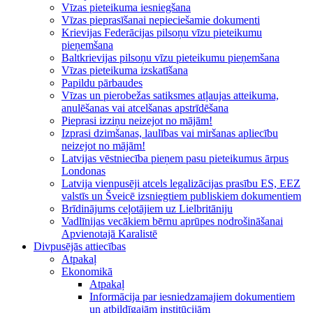
Vīzas pieteikuma iesniegšana
Vīzas pieprasīšanai nepieciešamie dokumenti
Krievijas Federācijas pilsoņu vīzu pieteikumu
pieņemšana
Baltkrievijas pilsoņu vīzu pieteikumu pieņemšana
Vīzas pieteikuma izskatīšana
Papildu pārbaudes
Vīzas un pierobežas satiksmes atļaujas atteikuma,
anulēšanas vai atcelšanas apstrīdēšana
Pieprasi izziņu neizejot no mājām!
Izprasi dzimšanas, laulības vai miršanas apliecību
neizejot no mājām!
Latvijas vēstniecība pieņem pasu pieteikumus ārpus
Londonas
Latvija vienpusēji atcels legalizācijas prasību ES, EEZ
valstīs un Šveicē izsniegtiem publiskiem dokumentiem
Brīdinājums ceļotājiem uz Lielbritāniju
Vadlīnijas vecākiem bērnu aprūpes nodrošināšanai
Apvienotajā Karalistē
Divpusējās attiecības
Atpakaļ
Ekonomikā
Atpakaļ
Informācija par iesniedzamajiem dokumentiem
un atbildīgajām institūcijām