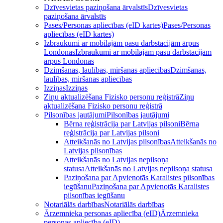
Dzīvesvietas paziņošana ārvalstīs
Dzīvesvietas
paziņošana ārvalstīs
Pases/Personas apliecības (eID kartes)
Pases/Personas
apliecības (eID kartes)
Izbraukumi ar mobilajām pasu darbstacijām ārpus
Londonas
Izbraukumi ar mobilajām pasu darbstacijām
ārpus Londonas
Dzimšanas, laulības, miršanas apliecības
Dzimšanas,
laulības, miršanas apliecības
Izziņas
Izziņas
Ziņu aktualizēšana Fizisko personu reģistrā
Ziņu
aktualizēšana Fizisko personu reģistrā
Pilsonības jautājumi
Pilsonības jautājumi
Bērna reģistrācija par Latvijas pilsoni
Bērna
reģistrācija par Latvijas pilsoni
Atteikšanās no Latvijas pilsonības
Atteikšanās no
Latvijas pilsonības
Atteikšanās no Latvijas nepilsoņa
statusa
Atteikšanās no Latvijas nepilsoņa statusa
Paziņošana par Apvienotās Karalistes pilsonības
iegūšanu
Paziņošana par Apvienotās Karalistes
pilsonības iegūšanu
Notariālās darbības
Notariālās darbības
Ārzemnieka personas apliecība (eID)
Ārzemnieka
personas apliecība (eID)