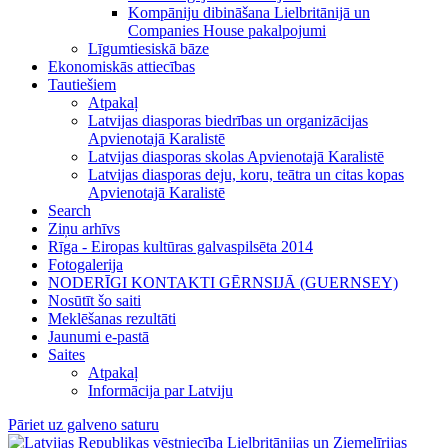
Kompāniju dibināšana Lielbritānijā un
Companies House pakalpojumi
Līgumtiesiskā bāze
Ekonomiskās attiecības
Tautiešiem
Atpakaļ
Latvijas diasporas biedrības un organizācijas
Apvienotajā Karalistē
Latvijas diasporas skolas Apvienotajā Karalistē
Latvijas diasporas deju, koru, teātra un citas kopas
Apvienotajā Karalistē
Search
Ziņu arhīvs
Rīga - Eiropas kultūras galvaspilsēta 2014
Fotogalerija
NODERĪGI KONTAKTI GĒRNSIJĀ (GUERNSEY)
Nosūtīt šo saiti
Meklēšanas rezultāti
Jaunumi e-pastā
Saites
Atpakaļ
Informācija par Latviju
Pāriet uz galveno saturu