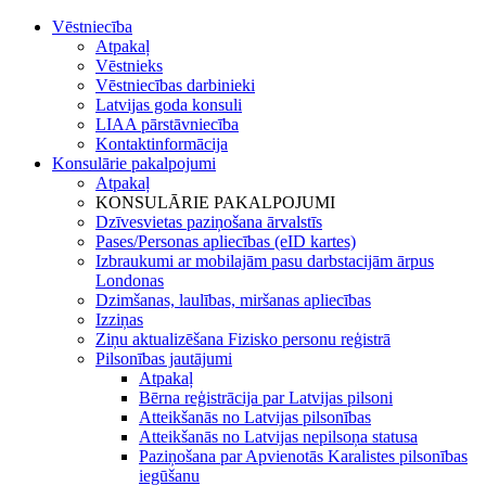
Vēstniecība
Atpakaļ
Vēstnieks
Vēstniecības darbinieki
Latvijas goda konsuli
LIAA pārstāvniecība
Kontaktinformācija
Konsulārie pakalpojumi
Atpakaļ
KONSULĀRIE PAKALPOJUMI
Dzīvesvietas paziņošana ārvalstīs
Pases/Personas apliecības (eID kartes)
Izbraukumi ar mobilajām pasu darbstacijām ārpus
Londonas
Dzimšanas, laulības, miršanas apliecības
Izziņas
Ziņu aktualizēšana Fizisko personu reģistrā
Pilsonības jautājumi
Atpakaļ
Bērna reģistrācija par Latvijas pilsoni
Atteikšanās no Latvijas pilsonības
Atteikšanās no Latvijas nepilsoņa statusa
Paziņošana par Apvienotās Karalistes pilsonības
iegūšanu