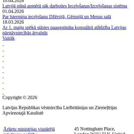
10.04.2026
Latvijā pilnā apmērā sāk darboties Ieceļošanas/Izceļošanas sistēma
01.04.2026
Par īstermiņa ieceļošanu Džērsijā, Gērnsijā un Menas salā
18.03.2026
Ar 1. maiju spēkā stāsies paaugstināta konsulārā atlīdzība Latvijas
pārstāvniecībās ārvalstīs
Vairāk
Copyright © 2026
Latvijas Republikas vēstniecība Lielbritānijas un Ziemeļīrijas
Apvienotajā Karalistē
45 Nottingham Place,
Ārlietu ministrijas vispārējā