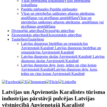
Vīzas pieteikuma izskatīšana
Vīzas pieteikuma
izskatīšana
Papildu pārbaudes
Papildu pārbaudes
Vīzas un pierobežas satiksmes atļaujas atteikuma,
anulēšanas vai atcelšanas apstrīdēšana
Vīzas un
pierobežas satiksmes atļaujas atteikuma, anulēšanas vai
atcelšanas apstrīdēšana
Divpusējās attiecības
Divpusējās attiecības
Ekonomiskās attiecības
Ekonomiskās attiecības
Tautiešiem
Tautiešiem
Latvijas diasporas biedrības un organizācijas
Apvienotajā Karalistē
Latvijas diasporas biedrības un
organizācijas Apvienotajā Karalistē
Latvijas diasporas skolas Apvienotajā Karalistē
Latvijas
diasporas skolas Apvienotajā Karalistē
Latvijas diasporas deju, koru, teātra un citas kopas
Apvienotajā Karalistē
Latvijas diasporas deju, koru,
teātra un citas kopas Apvienotajā Karalistē
Latvijas un Apvienotās Karalistes tūrisma
industrijas pārstāvji pulcējas Latvijas
vēstniecībā Apvienotajā Karalistē