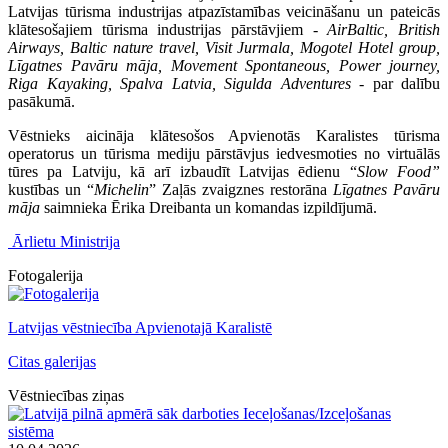
Latvijas tūrisma industrijas atpazīstamības veicināšanu un pateicās
klātesošajiem tūrisma industrijas pārstāvjiem -
AirBaltic, British
Airways, Baltic nature travel, Visit Jurmala, Mogotel Hotel group,
Līgatnes Pavāru māja, Movement Spontaneous, Power journey,
Riga Kayaking, Spalva Latvia, Sigulda Adventures
- par dalību
pasākumā.
Vēstnieks aicināja klātesošos Apvienotās Karalistes tūrisma
operatorus un tūrisma mediju pārstāvjus iedvesmoties no virtuālās
tūres pa Latviju, kā arī izbaudīt Latvijas ēdienu “
Slow Food”
kustības un “
Michelin
” Zaļās zvaigznes restorāna
Līgatnes Pavāru
māja
saimnieka Ērika Dreibanta un komandas izpildījumā.
Ārlietu Ministrija
Fotogalerija
Latvijas vēstniecība Apvienotajā Karalistē
Citas galerijas
Vēstniecības ziņas