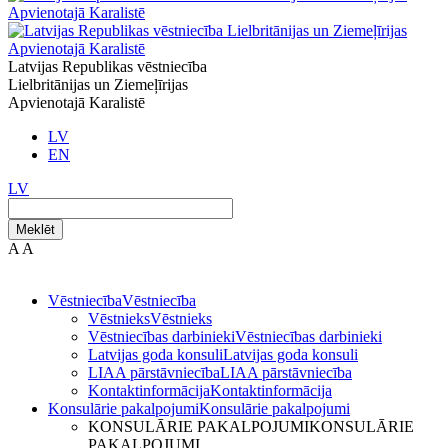
Latvijas Republikas vēstniecība
Lielbritānijas un Ziemeļīrijas
Apvienotajā Karalistē
LV
EN
LV
Meklēt
A
A
Vēstniecība
Vēstniecība
Vēstnieks
Vēstnieks
Vēstniecības darbinieki
Vēstniecības darbinieki
Latvijas goda konsuli
Latvijas goda konsuli
LIAA pārstāvniecība
LIAA pārstāvniecība
Kontaktinformācija
Kontaktinformācija
Konsulārie pakalpojumi
Konsulārie pakalpojumi
KONSULĀRIE PAKALPOJUMI
KONSULĀRIE
PAKALPOJUMI