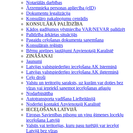
Notariālās darbības
Ārzemnieka personas apliecība (eID)
Dokumentu legalizācija
Konsulāro pakalpojumu cenrādis
KONSULĀRĀ PALĪDZĪBA
Kādos gadījumos vēstniecība VAR/NEVAR palīdzēt
Palīdzība ārkārtas situācijās
Pagaidu ceļošanas dokumenta saņemšana
Konsulārais reģistrs
Bērnu aprūpes jautājumi Apvienotajā Karalistē
ZINĀŠANAI
Jaunumi
Latvijas valstspiederīgo ieceļošana AK īstermiņā
Latvijas valstspiederīgo ieceļošana AK ilgtermiņā
Ceļo droši
Valstu un teritoriju saraksts, uz kurām var doties bez
vīzas vai iepriekš saņemot ieceļošanas atļauju
Nodarbinātība
Autotransporta vadīšana Lielbritānijā
Noderīgi kontakti Apvienotajā Karalistē
IECEĻOŠANA LATVIJĀ
Eiropas Savienības pilsoņu un viņu ģimenes locekļu
ieceļošana Latvijā
Valstis vai teritorijas, kuru pasu turētāji var ieceļot
Latvijā bez vīzas