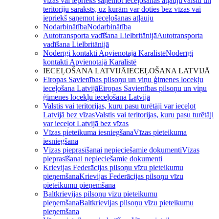
vīzas vai iepriekš saņemot ieceļošanas atļauju
Valstu un
teritoriju saraksts, uz kurām var doties bez vīzas vai
iepriekš saņemot ieceļošanas atļauju
Nodarbinātība
Nodarbinātība
Autotransporta vadīšana Lielbritānijā
Autotransporta
vadīšana Lielbritānijā
Noderīgi kontakti Apvienotajā Karalistē
Noderīgi
kontakti Apvienotajā Karalistē
IECEĻOŠANA LATVIJĀ
IECEĻOŠANA LATVIJĀ
Eiropas Savienības pilsoņu un viņu ģimenes locekļu
ieceļošana Latvijā
Eiropas Savienības pilsoņu un viņu
ģimenes locekļu ieceļošana Latvijā
Valstis vai teritorijas, kuru pasu turētāji var ieceļot
Latvijā bez vīzas
Valstis vai teritorijas, kuru pasu turētāji
var ieceļot Latvijā bez vīzas
Vīzas pieteikuma iesniegšana
Vīzas pieteikuma
iesniegšana
Vīzas pieprasīšanai nepieciešamie dokumenti
Vīzas
pieprasīšanai nepieciešamie dokumenti
Krievijas Federācijas pilsoņu vīzu pieteikumu
pieņemšana
Krievijas Federācijas pilsoņu vīzu
pieteikumu pieņemšana
Baltkrievijas pilsoņu vīzu pieteikumu
pieņemšana
Baltkrievijas pilsoņu vīzu pieteikumu
pieņemšana