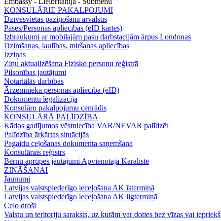
Embassy - Lielbritānija - Submenu
KONSULĀRIE PAKALPOJUMI
Dzīvesvietas paziņošana ārvalstīs
Pases/Personas apliecības (eID kartes)
Izbraukumi ar mobilajām pasu darbstacijām ārpus Londonas
Dzimšanas, laulības, miršanas apliecības
Izziņas
Ziņu aktualizēšana Fizisko personu reģistrā
Pilsonības jautājumi
Notariālās darbības
Ārzemnieka personas apliecība (eID)
Dokumentu legalizācija
Konsulāro pakalpojumu cenrādis
KONSULĀRĀ PALĪDZĪBA
Kādos gadījumos vēstniecība VAR/NEVAR palīdzēt
Palīdzība ārkārtas situācijās
Pagaidu ceļošanas dokumenta saņemšana
Konsulārais reģistrs
Bērnu aprūpes jautājumi Apvienotajā Karalistē
ZINĀŠANAI
Jaunumi
Latvijas valstspiederīgo ieceļošana AK īstermiņā
Latvijas valstspiederīgo ieceļošana AK ilgtermiņā
Ceļo droši
Valstu un teritoriju saraksts, uz kurām var doties bez vīzas vai iepriek