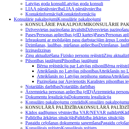
Latvijas goda konsuli
Latvijas goda konsuli
LIAA pārstāvniecība
LIAA pārstāvniecība
Kontaktinformācija
Kontaktinformācija
Konsulārie pakalpojumi
Konsulārie pakalpojumi
KONSULĀRIE PAKALPOJUMI
KONSULĀRIE PA
Dzīvesvietas paziņošana ārvalstīs
Dzīvesvietas paziņošana
Pases/Personas apliecības (eID kartes)
Pases/Personas apli
Izbraukumi ar mobilajām pasu darbstacijām ārpus Londo
Dzimšanas, laulības, miršanas apliecības
Dzimšanas, laulī
Izziņas
Izziņas
Ziņu aktualizēšana Fizisko personu reģistrā
Ziņu aktualiz
Pilsonības jautājumi
Pilsonības jautājumi
Bērna reģistrācija par Latvijas pilsoni
Bērna reģistrā
Atteikšanās no Latvijas pilsonības
Atteikšanās no L
Atteikšanās no Latvijas nepilsoņa statusa
Atteikšanā
Paziņošana par Apvienotās Karalistes pilsonības i
Notariālās darbības
Notariālās darbības
Ārzemnieka personas apliecība (eID)
Ārzemnieka persona
Dokumentu legalizācija
Dokumentu legalizācija
Konsulāro pakalpojumu cenrādis
Konsulāro pakalpojumu
KONSULĀRĀ PALĪDZĪBA
KONSULĀRĀ PALĪDZ
Kādos gadījumos vēstniecība VAR/NEVAR palīdzēt
Kād
Palīdzība ārkārtas situācijās
Palīdzība ārkārtas situācijās
Pagaidu ceļošanas dokumenta saņemšana
Pagaidu ceļoša
Konsulārais reģistrs
Konsulārais reģistrs