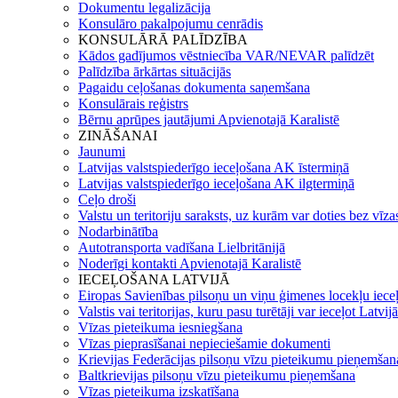
Dokumentu legalizācija
Konsulāro pakalpojumu cenrādis
KONSULĀRĀ PALĪDZĪBA
Kādos gadījumos vēstniecība VAR/NEVAR palīdzēt
Palīdzība ārkārtas situācijās
Pagaidu ceļošanas dokumenta saņemšana
Konsulārais reģistrs
Bērnu aprūpes jautājumi Apvienotajā Karalistē
ZINĀŠANAI
Jaunumi
Latvijas valstspiederīgo ieceļošana AK īstermiņā
Latvijas valstspiederīgo ieceļošana AK ilgtermiņā
Ceļo droši
Valstu un teritoriju saraksts, uz kurām var doties bez vīza
Nodarbinātība
Autotransporta vadīšana Lielbritānijā
Noderīgi kontakti Apvienotajā Karalistē
IECEĻOŠANA LATVIJĀ
Eiropas Savienības pilsoņu un viņu ģimenes locekļu iece
Valstis vai teritorijas, kuru pasu turētāji var ieceļot Latvij
Vīzas pieteikuma iesniegšana
Vīzas pieprasīšanai nepieciešamie dokumenti
Krievijas Federācijas pilsoņu vīzu pieteikumu pieņemšan
Baltkrievijas pilsoņu vīzu pieteikumu pieņemšana
Vīzas pieteikuma izskatīšana