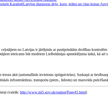
notajā Karalistē
Latvijas diasporas deju, koru, teātra un citas kopas Apvi
ceļotājiem no Latvijas ir jārēķinās ar pastiprinātām drošības kontrolēm L
ājiem ieteicams būt modriem Lielbritānijas apmeklējuma laikā, kā arī savla
 terora akti (automašīnās ievietotas sprāgstvielas). Saskaņā ar tiesībsar
kritiskās infrastruktūras, transporta (piem., lidostu) un masveida pulcēša
īmeņi (vairāk:
http://www.mi5.gov.uk/output/Page45.html
)