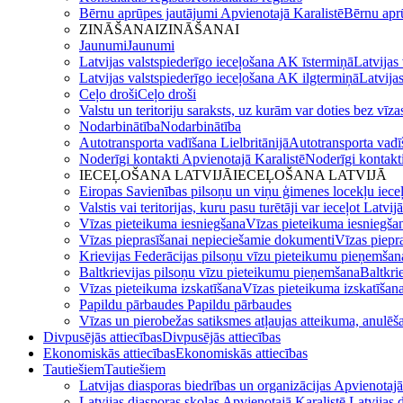
Bērnu aprūpes jautājumi Apvienotajā Karalistē
Bērnu aprū
ZINĀŠANAI
ZINĀŠANAI
Jaunumi
Jaunumi
Latvijas valstspiederīgo ieceļošana AK īstermiņā
Latvijas
Latvijas valstspiederīgo ieceļošana AK ilgtermiņā
Latvija
Ceļo droši
Ceļo droši
Valstu un teritoriju saraksts, uz kurām var doties bez vīza
Nodarbinātība
Nodarbinātība
Autotransporta vadīšana Lielbritānijā
Autotransporta vadīš
Noderīgi kontakti Apvienotajā Karalistē
Noderīgi kontakt
IECEĻOŠANA LATVIJĀ
IECEĻOŠANA LATVIJĀ
Eiropas Savienības pilsoņu un viņu ģimenes locekļu iece
Valstis vai teritorijas, kuru pasu turētāji var ieceļot Latvij
Vīzas pieteikuma iesniegšana
Vīzas pieteikuma iesniegša
Vīzas pieprasīšanai nepieciešamie dokumenti
Vīzas piepr
Krievijas Federācijas pilsoņu vīzu pieteikumu pieņemšan
Baltkrievijas pilsoņu vīzu pieteikumu pieņemšana
Baltkri
Vīzas pieteikuma izskatīšana
Vīzas pieteikuma izskatīšan
Papildu pārbaudes
Papildu pārbaudes
Vīzas un pierobežas satiksmes atļaujas atteikuma, anulēša
Divpusējās attiecības
Divpusējās attiecības
Ekonomiskās attiecības
Ekonomiskās attiecības
Tautiešiem
Tautiešiem
Latvijas diasporas biedrības un organizācijas Apvienotaj
Latvijas diasporas skolas Apvienotajā Karalistē
Latvijas 