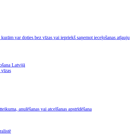
uz kurām var doties bez vīzas vai iepriekš saņemot ieceļošanas atļauju
ošana Latvijā
z vīzas
tteikuma, anulēšanas vai atcelšanas apstrīdēšana
alistē