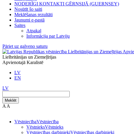
NODERĪGI KONTAKTI GĒRNSIJĀ (GUERNSEY)
Nosūtīt šo saiti
Meklēšanas rezultāti
Jaunumi e-pastā
Saites
Atpakaļ
Informācija par Latviju
Pāriet uz galveno saturu
Lielbritānijas un Ziemeļīrijas
Apvienotajā Karalistē
LV
EN
LV
Meklēt
A
A
Vēstniecība
Vēstniecība
Vēstnieks
Vēstnieks
Vēstniecības darbinieki
Vēstniecības darbinieki