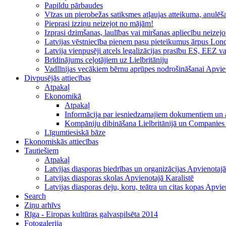
Papildu pārbaudes
Vīzas un pierobežas satiksmes atļaujas atteikuma, anulēša
Pieprasi izziņu neizejot no mājām!
Izprasi dzimšanas, laulības vai miršanas apliecību neizej
Latvijas vēstniecība pieņem pasu pieteikumus ārpus Lon
Latvija vienpusēji atcels legalizācijas prasību ES, EEZ 
Brīdinājums ceļotājiem uz Lielbritāniju
Vadlīnijas vecākiem bērnu aprūpes nodrošināšanai Apvien
Divpusējās attiecības
Atpakaļ
Ekonomikā
Atpakaļ
Informācija par iesniedzamajiem dokumentiem un a
Kompāniju dibināšana Lielbritānijā un Companie
Līgumtiesiskā bāze
Ekonomiskās attiecības
Tautiešiem
Atpakaļ
Latvijas diasporas biedrības un organizācijas Apvienotajā
Latvijas diasporas skolas Apvienotajā Karalistē
Latvijas diasporas deju, koru, teātra un citas kopas Apvie
Search
Ziņu arhīvs
Rīga - Eiropas kultūras galvaspilsēta 2014
Fotogalerija