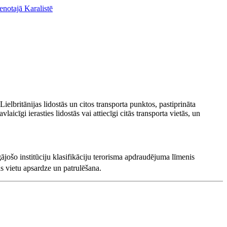
enotajā Karalistē
ielbritānijas lidostās un citos transporta punktos, pastiprināta
icīgi ierasties lidostās vai attiecīgi citās transporta vietās, un
gājošo institūciju klasifikāciju terorisma apdraudējuma līmenis
nās vietu apsardze un patrulēšana.