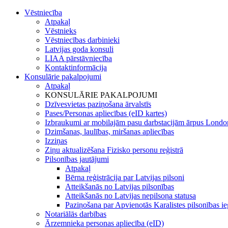
Vēstniecība
Atpakaļ
Vēstnieks
Vēstniecības darbinieki
Latvijas goda konsuli
LIAA pārstāvniecība
Kontaktinformācija
Konsulārie pakalpojumi
Atpakaļ
KONSULĀRIE PAKALPOJUMI
Dzīvesvietas paziņošana ārvalstīs
Pases/Personas apliecības (eID kartes)
Izbraukumi ar mobilajām pasu darbstacijām ārpus Londo
Dzimšanas, laulības, miršanas apliecības
Izziņas
Ziņu aktualizēšana Fizisko personu reģistrā
Pilsonības jautājumi
Atpakaļ
Bērna reģistrācija par Latvijas pilsoni
Atteikšanās no Latvijas pilsonības
Atteikšanās no Latvijas nepilsoņa statusa
Paziņošana par Apvienotās Karalistes pilsonības i
Notariālās darbības
Ārzemnieka personas apliecība (eID)