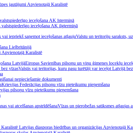
pes jautājumi Apvienotajā Karalistē
 valstspiederīgo ieceļošana AK īstermiņā
s valstspiederīgo ieceļošana AK ilgtermiņā
s vai iepriekš saņemot ieceļošanas atļauju
Valstu un teritoriju saraksts, 
ana Lielbritānijā
i Apvienotajā Karalistē
ļošana Latvijā
Eiropas Savienības pilsoņu un viņu ģimenes locekļu ieceļ
ā bez vīzas
Valstis vai teritorijas, kuru pasu turētāji var ieceļot Latvijā be
na
asīšanai nepieciešamie dokumenti
a
Krievijas Federācijas pilsoņu vīzu pieteikumu pieņemšana
evijas pilsoņu vīzu pieteikumu pieņemšana
a
nas vai atcelšanas apstrīdēšana
Vīzas un pierobežas satiksmes atļaujas a
ā Karalistē
Latvijas diasporas biedrības un organizācijas Apvienotajā Kar
diasporas skolas Apvienotajā Karalistē