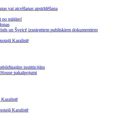
nas vai atcelšanas apstrīdēšana
ot no mājām!
donas
valstīs un Šveicē izsniegtiem publiskiem dokumentiem
otajā Karalistē
tbildīgajām institūcijām
s House pakalpojumi
 Karalistē
notajā Karalistē