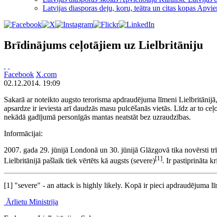
Latvijas diasporas deju, koru, teātra un citas kopas Apvie
Brīdinājums ceļotājiem uz Lielbritāniju
Facebook
X.com
02.12.2014. 19:09
Sakarā ar noteikto augsto terorisma apdraudējuma līmeni Lielbritānijā, 
apsardze ir ieviesta arī daudzās masu pulcēšanās vietās. Līdz ar to ceļot
nekādā gadījumā personīgās mantas neatstāt bez uzraudzības.
Informācijai:
2007. gada 29. jūnijā Londonā un 30. jūnijā Glāzgovā tika novērsti trīs
[1]
Lielbritānijā pašlaik tiek vērtēts kā augsts (severe)
. Ir pastiprināta 
[1] "severe" - an attack is highly likely. Kopā ir pieci apdraudējuma l
Ārlietu Ministrija