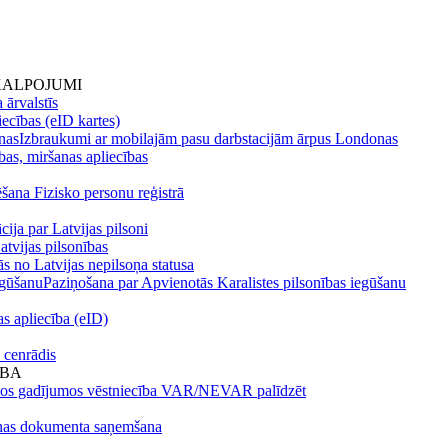
KALPOJUMI
 ārvalstīs
ecības (eID kartes)
nas
Izbraukumi ar mobilajām pasu darbstacijām ārpus Londonas
bas, miršanas apliecības
ēšana Fizisko personu reģistrā
cija par Latvijas pilsoni
atvijas pilsonības
s no Latvijas nepilsoņa statusa
egūšanu
Paziņošana par Apvienotās Karalistes pilsonības iegūšanu
s apliecība (eID)
 cenrādis
ĪBA
os gadījumos vēstniecība VAR/NEVAR palīdzēt
nas dokumenta saņemšana