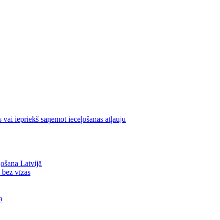
s vai iepriekš saņemot ieceļošanas atļauju
ļošana Latvijā
ā bez vīzas
a