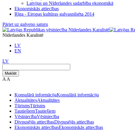
Latvijas un Nīderlandes sadarbība ekonomikā
Ekonomiskās attiecības
Rīga - Eiropas kultūras galvaspilsēta 2014
Pāriet uz galveno saturu
Nīderlandes Karalistē
LV
EN
LV
Meklēt
A
A
Konsulārā informācija
Konsulārā informācija
Aktualitātes
Aktualitātes
Tūrisms
Tūrisms
Tautiešiem
Tautiešiem
Vēstniecība
Vēstniecība
Divpusējās attiecības
Divpusējās attiecības
Ekonomiskās attiecības
Ekonomiskās attiecības