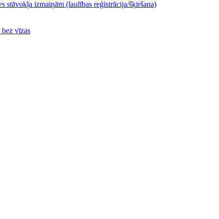
s stāvokļa izmaiņām (laulības reģistrācija/šķiršana)
ā bez vīzas