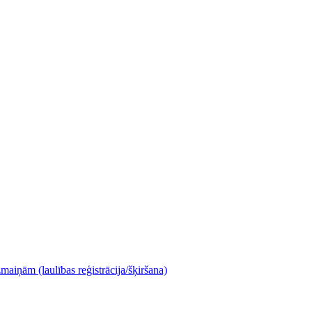
maiņām (laulības reģistrācija/šķiršana)