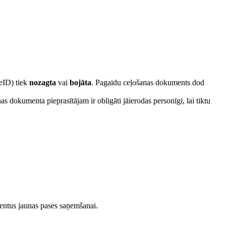
(eID) tiek
nozagta
vai
bojāta
. Pagaidu ceļošanas dokuments dod
dokumenta pieprasītājam ir obligāti jāierodas personīgi, lai tiktu
entus jaunas pases saņemšanai.