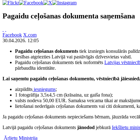
Pagaidu ceļošanas dokumenta saņemšana
Facebook
X.com
30.04.2026. 12:05
Pagaidu ceļošanas dokuments
tiek izsniegts konsulārās palīdz
tiesības atgriezties Latvijā vai pastāvīgās dzīvesvietas valstī.
Pagaidu ceļošanas dokuments tiek noformēts
Latvijas vēstniec
pārbaudīta identitāte.
Lai saņemtu pagaidu ceļošanas dokumentu, vēstniecībā jāiesnied
aizpildīts
iesniegums
;
1 fotogrāfija 3,5x4,5 cm (krāsaina, uz gaiša fona);
valsts nodeva 50,00 EUR. Samaksa veicama tikai ar maksājumu
lietošanai nederīgais ceļošanas dokuments vai citi dokumenti, kas
Ja pagaidu ceļošanas dokuments nepieciešams bērnam, jāuzrāda vecāk
Latvijā pagaidu ceļošanas dokuments
jānodod
jebkurā
Iekšlietu minis
Ārlietu Ministrija