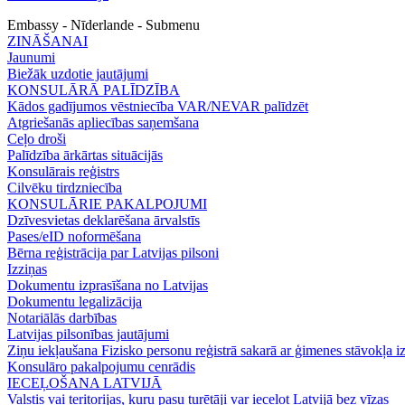
Embassy - Nīderlande - Submenu
ZINĀŠANAI
Jaunumi
Biežāk uzdotie jautājumi
KONSULĀRĀ PALĪDZĪBA
Kādos gadījumos vēstniecība VAR/NEVAR palīdzēt
Atgriešanās apliecības saņemšana
Ceļo droši
Palīdzība ārkārtas situācijās
Konsulārais reģistrs
Cilvēku tirdzniecība
KONSULĀRIE PAKALPOJUMI
Dzīvesvietas deklarēšana ārvalstīs
Pases/eID noformēšana
Bērna reģistrācija par Latvijas pilsoni
Izziņas
Dokumentu izprasīšana no Latvijas
Dokumentu legalizācija
Notariālās darbības
Latvijas pilsonības jautājumi
Ziņu iekļaušana Fizisko personu reģistrā sakarā ar ģimenes stāvokļa iz
Konsulāro pakalpojumu cenrādis
IECEĻOŠANA LATVIJĀ
Valstis vai teritorijas, kuru pasu turētāji var ieceļot Latvijā bez vīzas