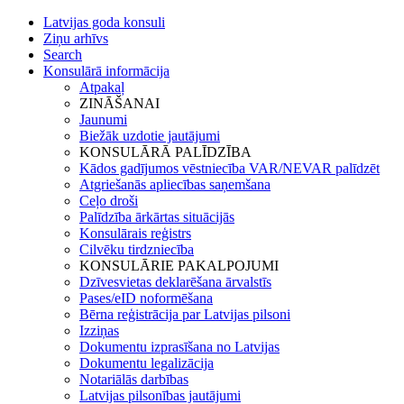
Latvijas goda konsuli
Ziņu arhīvs
Search
Konsulārā informācija
Atpakaļ
ZINĀŠANAI
Jaunumi
Biežāk uzdotie jautājumi
KONSULĀRĀ PALĪDZĪBA
Kādos gadījumos vēstniecība VAR/NEVAR palīdzēt
Atgriešanās apliecības saņemšana
Ceļo droši
Palīdzība ārkārtas situācijās
Konsulārais reģistrs
Cilvēku tirdzniecība
KONSULĀRIE PAKALPOJUMI
Dzīvesvietas deklarēšana ārvalstīs
Pases/eID noformēšana
Bērna reģistrācija par Latvijas pilsoni
Izziņas
Dokumentu izprasīšana no Latvijas
Dokumentu legalizācija
Notariālās darbības
Latvijas pilsonības jautājumi