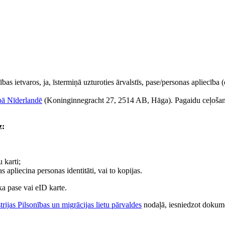
ības ietvaros, ja, īstermiņā uzturoties ārvalstīs, pase/personas apliecība 
ībā Nīderlandē
(Koninginnegracht 27, 2514 AB, Hāga). Pagaidu ceļošanas 
z:
 karti;
 apliecina personas identitāti, vai to kopijas.
a pase vai eID karte.
trijas Pilsonības un migrācijas lietu pārvaldes
nodaļā, iesniedzot dokum