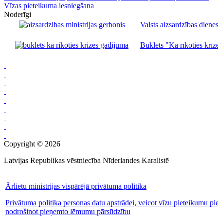
Vīzas pieteikuma iesniegšana
Noderīgi
Valsts aizsardzības dienes
Buklets "Kā rīkoties krīze
Copyright © 2026
Latvijas Republikas vēstniecība Nīderlandes Karalistē
Ārlietu ministrijas vispārējā privātuma politika
Privātuma politika personas datu apstrādei, veicot vīzu pieteikumu pi
nodrošinot pieņemto lēmumu pārsūdzību