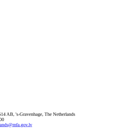
514 AB, 's-Gravenhage, The Netherlands
000
lands@mfa.gov.lv