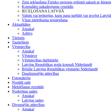
Ziņu iekļaušana Fizisko personu reģistrā sakarā ar ģimene
Konsulāro pakalpojumu cenrādis
IECEĻOŠANA LATVIJĀ
Valstis vai teritorijas, kuru pasu turētāji var ieceļot Latvij
Vīzas pieteikuma iesniegšana
Aktualitātes
Atpakaļ
Arhīvs
Tūrisms
Tautiešiem
Vēstniecība
Atpakaļ
Vēstniece
Vēstniecības darbinieki
Latvijas Republikas goda konsuli Nīderlandē
Bijušie Latvijas Republikas vēstnieki Nīderlandē
Daudzpusējās attiecības
Fotogalerija
Nosūtīt saiti
Meklēšanas rezultāti
Noderīgas saites
Atpakaļ
Latvijas saites
Divpusējās attiecības
Atpakaļ