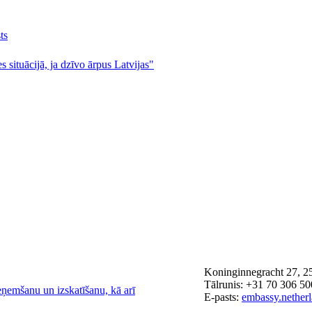
ts
s situācijā, ja dzīvo ārpus Latvijas"
Koninginnegracht 27, 2
Tālrunis: +31 70 306 5
eņemšanu un izskatīšanu, kā arī
E-pasts:
embassy.nether