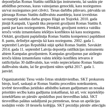
deponējušas Romas Statūtu ratifikācijas instrumentu, lai sauktu pie
atbildības personas, kuras vainojamas genocīdā, kara noziegumos
un/vai noziegumos pret cilvēci. Tiesas darbību pilnvaro, pārvalda un
pārrauga Romas Statūtu dalībvalstu asambleja, kurai izveidotas
savstarpēji saistītas darba grupas Hāgā un Ņujorkā. 2010. gada
jūnijā Kampalā, Ugandā tika pieņemti grozījumi Romas Statūtu 8.
pantā par kara noziegumiem. Pirmkārt, grozījumi noteica vairāku
ieroču veidu izmantošanu iekšējos konfliktos kā kara noziegumu.
Otrkārt, grozījumi paplašināja Romas Statūtu kompetenci papildinot
8. pantu, definējot agresiju kā kara noziegumu. 2002. gada 1.
septembrī Latvijas Republikā stājā spēkā Romas Statūti. Savukārt
2014. gada 11. septembrī Latvija deponēja ratifikācijas instrumentu
abiem Kampalas grozījumiem. Kampalas grozījumus par aizliegto
ieroču klāsta izmantošanu valstu iekšējo konfliktu ietvaros ir
ratificējušas 30 dalībvalstis, kas veido nepieciešamo Romas Statūtu
dalībvalstu skaitu, lai šie grozījumi stātos spēkā 2017. gada 1.
janvārī.
Organizatoriski Tiesu veido četras struktūrvienības. SKT prokuroru
birojs, kurš, saskaņā ar Romas Statūtu procedūru noteikumiem,
izvērtē tiesvedības juridisko atbilstību katram gadījumam un nosaka
prioritāro secību katra gadījuma izskatīšanai, kā arī, veic iepriekšējo
izmeklēšanu un pārstāv apsūdzības pusi tiesvedības laikā. SKT
tiesvedības palātas sadalījumā pa pirmstiesas, tiesas un apelācijas
nodaļām veido 18 tiesnešu kolēģija. SKT prezidiju pārstāv attiecīgās