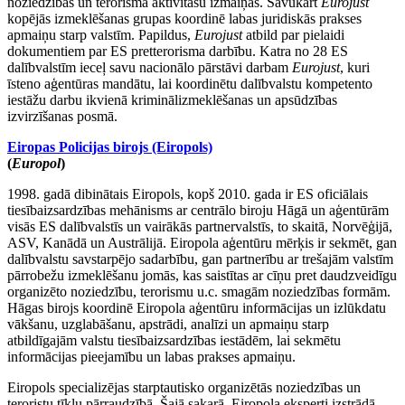
noziedzības un terorisma aktivitāšu izmaiņas. Savukārt
Eurojust
kopējās izmeklēšanas grupas koordinē labas juridiskās prakses
apmaiņu starp valstīm. Papildus,
Eurojust
atbild par pielaidi
dokumentiem par ES pretterorisma darbību. Katra no 28 ES
dalībvalstīm ieceļ savu nacionālo pārstāvi darbam
Eurojust
, kuri
īsteno aģentūras mandātu, lai koordinētu dalībvalstu kompetento
iestāžu darbu ikvienā kriminālizmeklēšanas un apsūdzības
izvirzīšanas posmā.
Eiropas Policijas birojs (Eiropols)
(
Europol
)
1998. gadā dibinātais Eiropols, kopš 2010. gada ir ES oficiālais
tiesībaizsardzības mehānisms ar centrālo biroju Hāgā un aģentūrām
visās ES dalībvalstīs un vairākās partnervalstīs, to skaitā, Norvēģijā,
ASV, Kanādā un Austrālijā. Eiropola aģentūru mērķis ir sekmēt, gan
dalībvalstu savstarpējo sadarbību, gan partnerību ar trešajām valstīm
pārrobežu izmeklēšanu jomās, kas saistītas ar cīņu pret daudzveidīgu
organizēto noziedzību, terorismu u.c. smagām noziedzības formām.
Hāgas birojs koordinē Eiropola aģentūru informācijas un izlūkdatu
vākšanu, uzglabāšanu, apstrādi, analīzi un apmaiņu starp
atbildīgajām valstu tiesībaizsardzības iestādēm, lai sekmētu
informācijas pieejamību un labas prakses apmaiņu.
Eiropols specializējas starptautisko organizētās noziedzības un
teroristu tīklu pārraudzībā. Šajā sakarā, Eiropola eksperti izstrādā