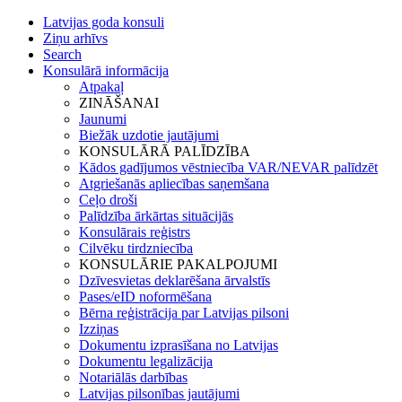
Latvijas goda konsuli
Ziņu arhīvs
Search
Konsulārā informācija
Atpakaļ
ZINĀŠANAI
Jaunumi
Biežāk uzdotie jautājumi
KONSULĀRĀ PALĪDZĪBA
Kādos gadījumos vēstniecība VAR/NEVAR palīdzēt
Atgriešanās apliecības saņemšana
Ceļo droši
Palīdzība ārkārtas situācijās
Konsulārais reģistrs
Cilvēku tirdzniecība
KONSULĀRIE PAKALPOJUMI
Dzīvesvietas deklarēšana ārvalstīs
Pases/eID noformēšana
Bērna reģistrācija par Latvijas pilsoni
Izziņas
Dokumentu izprasīšana no Latvijas
Dokumentu legalizācija
Notariālās darbības
Latvijas pilsonības jautājumi