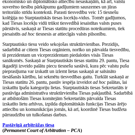
ekonomisko un diplomātisko attiecību nesaskaņām, kā arī, valstu
suverēno tiesību pārkāpumu gadījumiem sauszemes un jūras
teritoriālo strīdu kontekstā. Parasti tiesvedību veic 15 tiesnešu
kolēģija no Starptautiskās tiesas locekļu-vidus. Tomēr gadījumos,
kad Tiesas locekļu vidū trūkst tiesvedībā iesaistītas valsts puses
pārstāvis, saskaņā ar Tiesas statūtu procedūras noteikumiem, tiek
piesaistīts
ad hoc
tiesnesis ar attiecīgās valsts pilsonību.
Starptautisko tiesu veido sekojošas struktūrvienības. Prezidijs,
sadarbībā ar citiem Tiesas orgāniem, norīko un pārvalda tiesvedību,
tā prezidentam un viceprezidentam piedaloties visās Tiesas
sanāksmēs. Saskaņā ar Starptautiskās tiesas statūtu 29. pantu, Tiesa
ikgadēji izveido palātu piecu tiesnešu sastāvā, kura pēc valstu pušu
pieprasījuma var izskatīt un izlemt lietas saskaņā ar saīsināto
tiesāšanās kārtību, lai sekmētu tiesvedības gaitu. Turklāt saskaņā ar
Tiesas statūtu 26. pantu, pastāv iespēja izveidot
ad hoc
palātas, lai
izskatītu īpašu kategoriju lietas. Starptautiskās tiesas Sekretariāts ir
pastāvīga administratīva struktūrvienība Tiesas pakļautībā. Sadarbībā
ar atbilstošām Tiesas komitejām Sekretariāts pārvalda Tiesas
izskatīto lietu arhīvus, izpilda diplomātiskās funkcijas Tiesas ārējo
attiecību un komunikācijas jomās, kā arī, koordinē Tiesas budžeta
pārraudzību un tulkošanas darbus.
Pastāvīgā arbitrāžas tiesa
(
Permanent Court of Arbitration – PCA
)