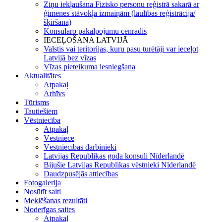
Ziņu iekļaušana Fizisko personu reģistrā sakarā ar
ģimenes stāvokļa izmaiņām (laulības reģistrācija/
šķiršana)
Konsulāro pakalpojumu cenrādis
IECEĻOŠANA LATVIJĀ
Valstis vai teritorijas, kuru pasu turētāji var ieceļot
Latvijā bez vīzas
Vīzas pieteikuma iesniegšana
Aktualitātes
Atpakaļ
Arhīvs
Tūrisms
Tautiešiem
Vēstniecība
Atpakaļ
Vēstniece
Vēstniecības darbinieki
Latvijas Republikas goda konsuli Nīderlandē
Bijušie Latvijas Republikas vēstnieki Nīderlandē
Daudzpusējās attiecības
Fotogalerija
Nosūtīt saiti
Meklēšanas rezultāti
Noderīgas saites
Atpakaļ