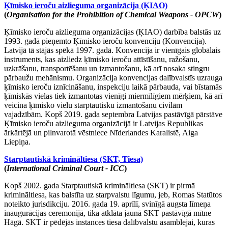
Ķīmisko ieroču aizlieguma organizācija (ĶIAO)
(
Organisation for the Prohibition of Chemical Weapons - OPCW
)
Ķīmisko ieroču aizlieguma organizācijas (ĶIAO) darbība balstās uz
1993. gadā pieņemto Ķīmisko ieroču konvenciju (Konvencija).
Latvijā tā stājās spēkā 1997. gadā. Konvencija ir vienīgais globālais
instruments, kas aizliedz ķīmisko ieroču attīstīšanu, ražošanu,
uzkrāšanu, transportēšanu un izmantošanu, kā arī nosaka stingru
pārbaužu mehānismu. Organizācija konvencijas dalībvalstīs uzrauga
ķīmisko ieroču iznīcināšanu, inspekciju laikā pārbauda, vai bīstamās
ķīmiskās vielas tiek izmantotas vienīgi miermīlīgiem mērķiem, kā arī
veicina ķīmisko vielu starptautisku izmantošanu civilām
vajadzībām. Kopš 2019. gada septembra Latvijas pastāvīgā pārstāve
Ķīmisko ieroču aizlieguma organizācijā ir Latvijas Republikas
ārkārtējā un pilnvarotā vēstniece Nīderlandes Karalistē, Aiga
Liepiņa.
Starptautiskā krimināltiesa (SKT, Tiesa)
(
International Criminal Court - ICC
)
Kopš 2002. gada Starptautiskā krimināltiesa (SKT) ir pirmā
krimināltiesa, kas balstīta uz starpvalstu līgumu, jeb, Romas Statūtos
noteikto jurisdikciju. 2016. gada 19. aprīlī, svinīgā augsta līmeņa
inaugurācijas ceremonijā, tika atklāta jaunā SKT pastāvīgā mītne
Hāgā. SKT ir pēdējās instances tiesa dalībvalstu asamblejai, kuras