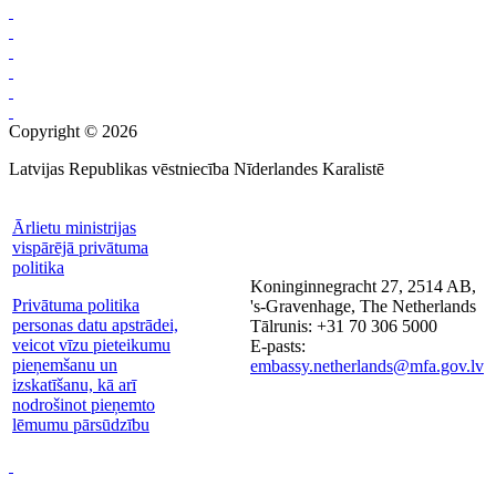
Copyright © 2026
Latvijas Republikas vēstniecība Nīderlandes Karalistē
Ārlietu ministrijas
vispārējā privātuma
politika
Koninginnegracht 27, 2514 AB,
Privātuma politika
's-Gravenhage, The Netherlands
personas datu apstrādei,
Tālrunis: +31 70 306 5000
veicot vīzu pieteikumu
E-pasts:
pieņemšanu un
embassy.netherlands@mfa.gov.lv
izskatīšanu, kā arī
nodrošinot pieņemto
lēmumu pārsūdzību