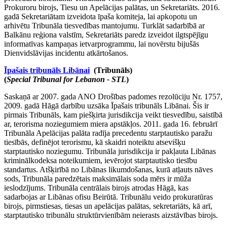
Prokuroru birojs, Tiesu un Apelācijas palātas, un Sekretariāts. 2016.
gadā Sekretariātam izveidota īpaša komiteja, lai apkopotu un
arhivētu Tribunāla tiesvedības mantojumu. Turklāt sadarbībā ar
Balkānu reģiona valstīm, Sekretariāts paredz izveidot ilgtspējīgu
informatīvas kampaņas ietvarprogrammu, lai novērstu bijušās
Dienvidslāvijas incidentu atkārtošanos.
Īpašais tribunāls Libānai
(Tribunāls)
(
Special Tribunal for Lebanon - STL
)
Saskaņā ar 2007. gada ANO Drošības padomes rezolūciju Nr. 1757,
2009. gadā Hāgā darbību uzsāka Īpašais tribunāls Libānai. Šis ir
pirmais Tribunāls, kam piešķirta jurisdikcija veikt tiesvedību, saistībā
ar, terorisma noziegumiem miera apstākļos. 2011. gada 16. februārī
Tribunāla Apelācijas palāta radīja precedentu starptautisko paražu
tiesībās, definējot terorismu, kā skaidri noteiktu atsevišķu
starptautisko noziegumu. Tribunāla jurisdikcija ir pakļauta Libānas
kriminālkodeksa noteikumiem, ievērojot starptautisko tiesību
standartus. Atšķirībā no Libānas likumdošanas, kurā atļauts nāves
sods, Tribunāla paredzētais maksimālais soda mērs ir mūža
ieslodzījums. Tribunāla centrālais birojs atrodas Hāgā, kas
sadarbojas ar Libānas ofisu Beirūtā. Tribunālu veido prokuratūras
birojs, pirmstiesas, tiesas un apelācijas palātas, sekretariāts, kā arī,
starptautisko tribunālu struktūrvienībām neierasts aizstāvības birojs.