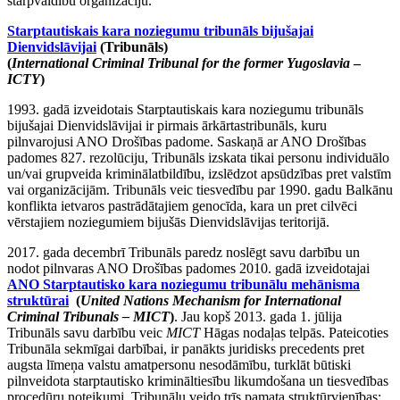
starpvaldību organizāciju.
Starptautiskais kara noziegumu tribunāls bijušajai
Dienvidslāvijai
(Tribunāls)
(
International Criminal Tribunal for the former Yugoslavia
–
ICTY
)
1993. gadā izveidotais Starptautiskais kara noziegumu tribunāls
bijušajai Dienvidslāvijai ir pirmais ārkārtastribunāls, kuru
pilnvarojusi ANO Drošības padome. Saskaņā ar ANO Drošības
padomes 827. rezolūciju, Tribunāls izskata tikai personu individuālo
un/vai grupveida kriminālatbildību, izslēdzot apsūdzības pret valstīm
vai organizācijām. Tribunāls veic tiesvedību par 1990. gadu Balkānu
konflikta ietvaros pastrādātajiem genocīda, kara un pret cilvēci
vērstajiem noziegumiem bijušās Dienvidslāvijas teritorijā.
2017. gada decembrī Tribunāls paredz noslēgt savu darbību un
nodot pilnvaras ANO Drošības padomes 2010. gadā izveidotajai
ANO Starptautisko kara noziegumu tribunālu mehānisma
struktūrai
(
United Nations Mechanism for International
Criminal Tribunals – MICT
)
. Jau kopš 2013. gada 1. jūlija
Tribunāls savu darbību veic
MICT
Hāgas nodaļas telpās. Pateicoties
Tribunāla sekmīgai darbībai, ir panākts juridisks precedents pret
augsta līmeņa valstu amatpersonu nesodāmību, turklāt būtiski
pilnveidota starptautisko krimināltiesību likumdošana un tiesvedības
procedūru noteikumi. Tribunālu veido trīs pamata struktūrvienības: