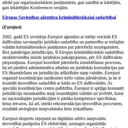
atbild par organizatoriskiem jautājumiem, gan saistībā ar kārtējām,
gan ārkārtējām Konferences sesijām.
Eiropas Savienības aģentūra krimināltiesiskajai sadarbībai
(
Eurojust
)
2002. gadā ES izveidoja
Eurojust
aģentūru ar mērķi veicināt ES
dalībvalstu savstarpējo juridisko sadarbību un partnerību ar trešajām
valstīm krimināltiesiskos jautājumos par pārrobežu noziegumiem.
Bez patstāvīgas jurisdikcijas, šī Eiropas krimināltiesiskās sadarbības
struktūrvienība sniedz juridiskos pakalpojumus, pēc ES dalībvalstu
pieprasījuma.
Eurojust
koordinē pārrobežu izmeklēšanas procesus,
kā arī piedāvā administratīvu atbalstu un juridiskās konsultācijas par
ES likumdošanu un jurisdikciju atšķirībām starp valstīm.
Eurojust
organizē koordinācijas sanāksmes trešo valstu pārstāvjiem, ja tie ir
iesaistīti tiesvedības sadarbībā ar kādu no ES dalībvalstīm. Ar
speciālu koordinācijas centru palīdzību,
Eurojust
ir spējīgs konstatēt
jurisdikciju nesaskanību starp iesaistītajām valstīm un izvērtēt, kurai
no nacionālajām jurisdikcijām ir pārāka kompetence specifiskas
lietas ietvaros, kā arī, izteikt rekomendācijas tiesvedības procesiem,
rezultātā atvieglojot starpvalstisku lietu izskatīšanu.
Eurojust
ekspertu ziņojumi un digitālais arhīvs starpvalstu
tiesvedībai pastiprina ES efektivitāti, uzraugot organizētās