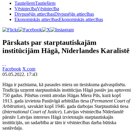
Tautiešiem
Tautiešiem
Vēstniecība
Vēstniecība
Divpusējās attiecības
Divpusējās attiecības
Ekonomiskās attiecības
Ekonomiskās attiecības
Pārskats par starptautiskajām
institūcijām Hāgā, Nīderlandes Karalistē
Facebook
X.com
05.05.2022. 17:43
Hāga ir pazīstama, kā pasaules miera un tiesiskuma galvaspilsēta.
Tradīcija uzņemt starptautiskās institūcijas Hāgā pastāv jau aptuveni
750 gadus. Pilsētas centrā atrodas Hāgas Miera Pils, kurā kopš
1913. gada izvietota Pastāvīgā arbitrāžas tiesa (
Permanent Court of
Arbitration
), savukārt kopš 1946. gada darbojas Starptautiskā tiesa
(
International Court of Justice
). Latvijas vēstniecība Nīderlandē
pārstāv Latvijas intereses Hāgā izvietotajās starptautiskajās
institūcijās, un sadarbība ar tām ir vēstniecības darba būtiska
sastāvdaļa.