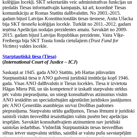
kolēģijas locekļi. SKT sekretariāts veic administratīvas funkcijas un
piedalās Tiesas informatīvajās kampaņās, kā arī, koordinē Tiesas
komunikāciju ar Romas Statūtu dalībvalstīm. No 2003.-2015.
gadam bijusī Latvijas Konstitucionālās tiesas tiesnese, Anita Ušacka
bija SKT tiesnešu kolēģijas locekle. Turklāt no 2011.-2012. gadam
ieņēma Apelācijas nodaļas prezidentes amatu. Savukārt no 2009-
2015. gadam bijusī Latvijas Republikas prezidente, Vaira Vīķe-
Freiberga bija SKT Trasta fonda cietušajiem (
Trust Fund for
Victims
) valdes locekle.
Starptautiskā tiesa (Tiesa)
(
International Court of Justice – ICJ
)
Saskaņā ar 1945. gada ANO Statūtu, jeb Hartas pilnvarām
Starptautiskā tiesa ir ANO galvenā juridiskā institūcija kopš 1946.
gada. Visas ANO dalībvalstis ir Tiesas locekles. Tiesa ir izvietota
Hāgas Miera Pilī, un tās kompetencē ir izskatīt starpvalstu strīdus
pēc valstu pieprasījuma, un sniegt konsultatīvus atzinumus visām
ANO iestādēm un specializētajām aģentūrām juridiskos jautājumos
pēc ANO Ģenerālās asamblejas un/vai Drošības padomes
pieprasījuma. Starpvalstu strīdu gadījumos, Tiesas lēmumi ir juridiski
saistoši visām tiesvedībā iesaistītajām valstu pusēm bez apelācijas
iespējām. Savukārt konsultatīvajiem atzinumiem nav juridiski
saistošas iedarbības. Visbiežāk Starptautiskās tiesas tiesvedības
sfēras ietver starpvalstu strīdus, saistībā ar valstu pušu savstarpējām