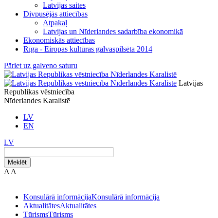
Latvijas saites
Divpusējās attiecības
Atpakaļ
Latvijas un Nīderlandes sadarbība ekonomikā
Ekonomiskās attiecības
Rīga - Eiropas kultūras galvaspilsēta 2014
Pāriet uz galveno saturu
Latvijas
Republikas vēstniecība
Nīderlandes Karalistē
LV
EN
LV
Meklēt
A
A
Konsulārā informācija
Konsulārā informācija
Aktualitātes
Aktualitātes
Tūrisms
Tūrisms