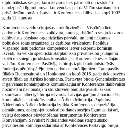
diplomātiskas sesijas, kuru ietvaros tiek pārrunāti un izstrādāti
daudzpusēji līgumi un/vai konvencijas par dažādām starptautisko
privāttiesību jomām. Latvija ir Konferences dalībvalsts kopš 1992.
gada 11. augusta.
Konferences veido sekojošas struktūrvienības. Vispārējo lietu
padome ir Konferences izpildvara, kuras gadskārtējo sesiju ietvaros
dalībvalstis pārskata organizācijas pārvaldi un lemj nākamos
politiskos soļus organizācijas darbības virzieniem. Papildus
Vispārējo lietu padomes kompetence ietver ekspertu komisiju
izveidi, lai veiktu specifisku starptautisko privāttiesību jautājumu
izpēti un sniegtu juridiskas konsultācijas Konferencē iesaistītajām
valstīm. Konferences Pastāvīgais birojs izpilda administratīvās
funkcijas pēc Vispārējo lietu padomes norādījumiem. Tam pastāv
filiāles Buenosairesā un Honkongā un kopš 2016. gada tiek apsvērts
atvērt filiāli arī Āfrikas kontinentā. Pastāvīgā biroja Ģenerālsekretārs
ir galvenais kontaktpunkts komunikācijai ar Konferences dalībvalstu
nozīmētām nacionālajām struktūrvienībām starpvalstu sakaru
uzturēšanai attiecīgā biroja ietvaros. Latvijas gadījumā nacionālās
komunikācijas struktūrvienība ir Ārlietu Ministrija. Papildus,
Nīderlandes Ārlietu Ministrija izpilda Konferences depozitārija
pienākumus, apkopojot parakstītos daudzpusējos līgumus, kā arī,
valstu deponētos pievienošanās instrumentus Konferences
Konvencijām. Savukārt Nīderlandes valdības starptautisko
privāttiesību komiteja sadarbībā ar Konferences Pastāvīgo biroju