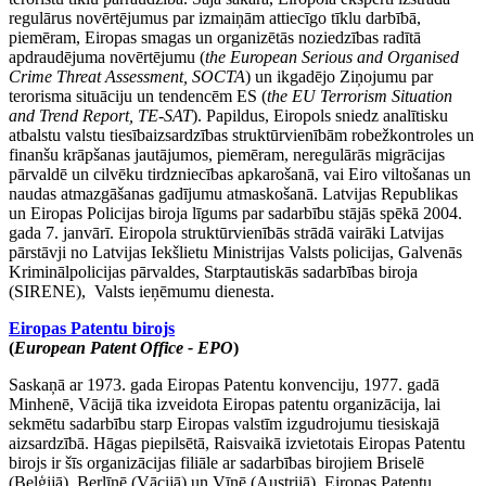
regulārus novērtējumus par izmaiņām attiecīgo tīklu darbībā,
piemēram, Eiropas smagas un organizētās noziedzības radītā
apdraudējuma novērtējumu (
the European Serious and Organised
Crime Threat Assessment, SOCTA
) un ikgadējo Ziņojumu par
terorisma situāciju un tendencēm ES (
the EU Terrorism Situation
and Trend Report, TE-SAT
). Papildus, Eiropols sniedz analītisku
atbalstu valstu tiesībaizsardzības struktūrvienībām robežkontroles un
finanšu krāpšanas jautājumos, piemēram, neregulārās migrācijas
pārvaldē un cilvēku tirdzniecības apkarošanā, vai Eiro viltošanas un
naudas atmazgāšanas gadījumu atmaskošanā. Latvijas Republikas
un Eiropas Policijas biroja līgums par sadarbību stājās spēkā 2004.
gada 7. janvārī. Eiropola struktūrvienībās strādā vairāki Latvijas
pārstāvji no Latvijas Iekšlietu Ministrijas Valsts policijas, Galvenās
Kriminālpolicijas pārvaldes, Starptautiskās sadarbības biroja
(SIRENE), Valsts ieņēmumu dienesta.
Eiropas Patentu birojs
(
European Patent Office - EPO
)
Saskaņā ar 1973. gada Eiropas Patentu konvenciju, 1977. gadā
Minhenē, Vācijā tika izveidota Eiropas patentu organizācija, lai
sekmētu sadarbību starp Eiropas valstīm izgudrojumu tiesiskajā
aizsardzībā. Hāgas piepilsētā, Raisvaikā izvietotais Eiropas Patentu
birojs ir šīs organizācijas filiāle ar sadarbības birojiem Briselē
(Beļģijā), Berlīnē (Vācijā) un Vīnē (Austrijā). Eiropas Patentu