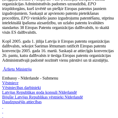
organizācijas Administratīvās padomes uzraudzībā,
EPO
irizpildorgāns, kurš izvērtē un piešķir Eiropas patentus jauniem
izgudrojumiem. Saskaņā ar apvienoto patentu pieteikšanas
procedūru,
EPO
vienkāršo jauno izgudrojumu patentēšanu, stiprina
intelektuālā īpašuma aizsardzību, un uzlabo patentu kvalitātes
standartus 38 Eiropas Patentu organizācijas dalībvalstīs, to skaitā
visās ES dalībvalstīs.
Kopš 2005. gada 1. jūlija Latvija ir Eiropas patentu organizācijas
dalībvalsts, sekojot Saeimas lēmumam ratificēt Eiropas patentu
konvenciju 2005. gada 16. martā. Saskaņā ar attiecīgās konvencijas
26. pantu, katra dalībvalsts ir tiesīga Eiropas patentu organizācijas
Administratīvajā padomē nozīmēt vienu pārstāvi un tā aizstājēju.
Ārlietu Ministrija
Embassy - Nīderlande - Submenu
Vēstniece
Vēstniecības darbinieki
Latvijas Republikas goda konsuli Nīderlandē
Bijušie Latvijas Republikas vēstnieki Nīderlandē
Daudzpusējās attiecības