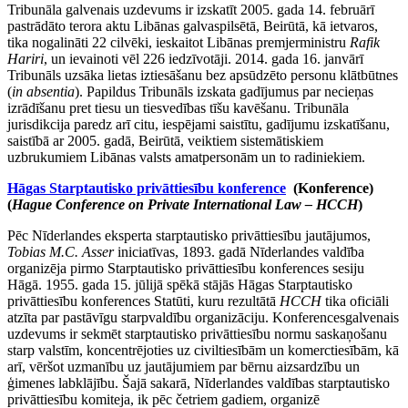
Tribunāla galvenais uzdevums ir izskatīt 2005. gada 14. februārī
pastrādāto terora aktu Libānas galvaspilsētā, Beirūtā, kā ietvaros,
tika nogalināti 22 cilvēki, ieskaitot Libānas premjerministru
Rafik
Hariri
, un ievainoti vēl 226 iedzīvotāji. 2014. gada 16. janvārī
Tribunāls uzsāka lietas iztiesāšanu bez apsūdzēto personu klātbūtnes
(
in absentia
). Papildus Tribunāls izskata gadījumus par necieņas
izrādīšanu pret tiesu un tiesvedības tīšu kavēšanu. Tribunāla
jurisdikcija paredz arī citu, iespējami saistītu, gadījumu izskatīšanu,
saistībā ar 2005. gadā, Beirūtā, veiktiem sistemātiskiem
uzbrukumiem Libānas valsts amatpersonām un to radiniekiem.
Hāgas Starptautisko privāttiesību konference
(Konference)
(
Hague Conference on Private International Law – HCCH
)
Pēc Nīderlandes eksperta starptautisko privāttiesību jautājumos,
Tobias M.C. Asser
iniciatīvas, 1893. gadā Nīderlandes valdība
organizēja pirmo Starptautisko privāttiesību konferences sesiju
Hāgā. 1955. gada 15. jūlijā spēkā stājās Hāgas Starptautisko
privāttiesību konferences Statūti, kuru rezultātā
HCCH
tika oficiāli
atzīta par pastāvīgu starpvaldību organizāciju. Konferencesgalvenais
uzdevums ir sekmēt starptautisko privāttiesību normu saskaņošanu
starp valstīm, koncentrējoties uz civiltiesībām un komerctiesībām, kā
arī, vēršot uzmanību uz jautājumiem par bērnu aizsardzību un
ģimenes labklājību. Šajā sakarā, Nīderlandes valdības starptautisko
privāttiesību komiteja, ik pēc četriem gadiem, organizē