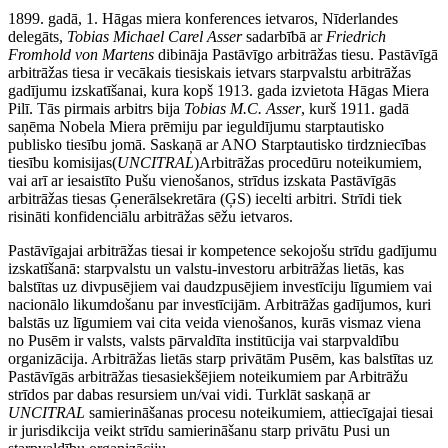
1899. gadā, 1. Hāgas miera konferences ietvaros, Nīderlandes
delegāts,
Tobias Michael Carel Asser
sadarbībā ar
Friedrich
Fromhold von Martens
dibināja Pastāvīgo arbitrāžas tiesu. Pastāvīgā
arbitrāžas tiesa ir vecākais tiesiskais ietvars starpvalstu arbitrāžas
gadījumu izskatīšanai, kura kopš 1913. gada izvietota Hāgas Miera
Pilī. Tās pirmais arbitrs bija
Tobias M.C. Asser
, kurš 1911. gadā
saņēma Nobela Miera prēmiju par ieguldījumu starptautisko
publisko tiesību jomā. Saskaņā ar ANO Starptautisko tirdzniecības
tiesību komisijas(
UNCITRAL
)Arbitrāžas procedūru noteikumiem,
vai arī ar iesaistīto Pušu vienošanos, strīdus izskata Pastāvīgās
arbitrāžas tiesas Ģenerālsekretāra (ĢS) iecelti arbitri. Strīdi tiek
risināti konfidenciālu arbitrāžas sēžu ietvaros.
Pastāvīgajai arbitrāžas tiesai ir kompetence sekojošu strīdu gadījumu
izskatīšanā: starpvalstu un valstu-investoru arbitrāžas lietās, kas
balstītas uz divpusējiem vai daudzpusējiem investīciju līgumiem vai
nacionālo likumdošanu par investīcijām. Arbitrāžas gadījumos, kuri
balstās uz līgumiem vai cita veida vienošanos, kurās vismaz viena
no Pusēm ir valsts, valsts pārvaldīta institūcija vai starpvaldību
organizācija. Arbitrāžas lietās starp privātām Pusēm, kas balstītas uz
Pastāvīgās arbitrāžas tiesasiekšējiem noteikumiem par Arbitrāžu
strīdos par dabas resursiem un/vai vidi. Turklāt saskaņā ar
UNCITRAL
samierināšanas procesu noteikumiem, attiecīgajai tiesai
ir jurisdikcija veikt strīdu samierināšanu starp privātu Pusi un