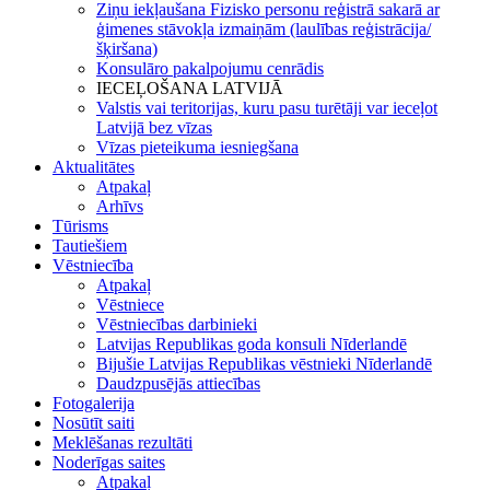
Ziņu iekļaušana Fizisko personu reģistrā sakarā ar
ģimenes stāvokļa izmaiņām (laulības reģistrācija/
šķiršana)
Konsulāro pakalpojumu cenrādis
IECEĻOŠANA LATVIJĀ
Valstis vai teritorijas, kuru pasu turētāji var ieceļot
Latvijā bez vīzas
Vīzas pieteikuma iesniegšana
Aktualitātes
Atpakaļ
Arhīvs
Tūrisms
Tautiešiem
Vēstniecība
Atpakaļ
Vēstniece
Vēstniecības darbinieki
Latvijas Republikas goda konsuli Nīderlandē
Bijušie Latvijas Republikas vēstnieki Nīderlandē
Daudzpusējās attiecības
Fotogalerija
Nosūtīt saiti
Meklēšanas rezultāti
Noderīgas saites
Atpakaļ