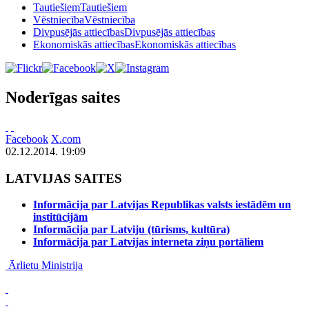
Tautiešiem
Tautiešiem
Vēstniecība
Vēstniecība
Divpusējās attiecības
Divpusējās attiecības
Ekonomiskās attiecības
Ekonomiskās attiecības
Noderīgas saites
Facebook
X.com
02.12.2014. 19:09
LATVIJAS SAITES
Informācija par Latvijas Republikas valsts iestādēm un
institūcijām
Informācija par Latviju (tūrisms, kultūra)
Informācija par Latvijas interneta ziņu portāliem
Ārlietu Ministrija