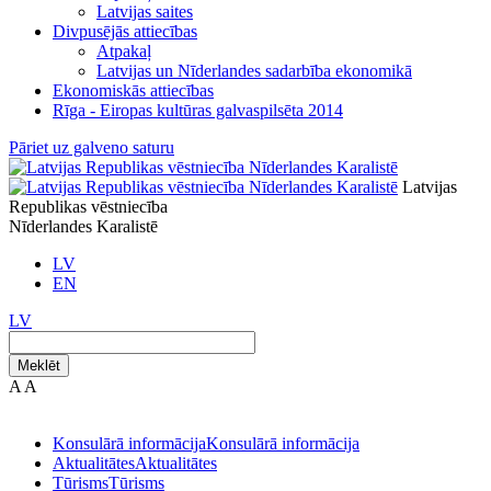
Latvijas saites
Divpusējās attiecības
Atpakaļ
Latvijas un Nīderlandes sadarbība ekonomikā
Ekonomiskās attiecības
Rīga - Eiropas kultūras galvaspilsēta 2014
Pāriet uz galveno saturu
Latvijas
Republikas vēstniecība
Nīderlandes Karalistē
LV
EN
LV
Meklēt
A
A
Konsulārā informācija
Konsulārā informācija
Aktualitātes
Aktualitātes
Tūrisms
Tūrisms