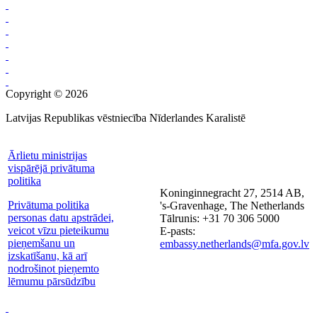
Copyright © 2026
Latvijas Republikas vēstniecība Nīderlandes Karalistē
Ārlietu ministrijas
vispārējā privātuma
politika
Koninginnegracht 27, 2514 AB,
Privātuma politika
's-Gravenhage, The Netherlands
personas datu apstrādei,
Tālrunis: +31 70 306 5000
veicot vīzu pieteikumu
E-pasts:
pieņemšanu un
embassy.netherlands@mfa.gov.lv
izskatīšanu, kā arī
nodrošinot pieņemto
lēmumu pārsūdzību