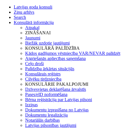
Latvijas goda konsuli
Ziņu arhīvs
Search
Konsulārā informācija
Atpakaļ
ZINĀŠANAI
Jaunumi
Biežāk uzdotie jautājumi
KONSULĀRĀ PALĪDZĪBA
Kādos gadījumos vēstniecība VAR/NEVAR palīdzēt
Atgriešanās apliecības saņemšana
Ceļo droši
Palīdzība ārkārtas situācijās
Konsulārais reģistrs
Cilvēku tirdzniecība
KONSULĀRIE PAKALPOJUMI
Dzīvesvietas deklarēšana ārvalstīs
Pases/eID noformēšana
Bērna reģistrācija par Latvijas pilsoni
Izziņas
Dokumentu izprasīšana no Latvijas
Dokumentu legalizācija
Notariālās darbības
Latvijas pilsonības jautājumi