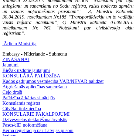
Kabineta 23.09.2014 noteikumiem Nr.563 “Noteikumi par ziņu
sniegšanu un saņemšanu no Sodu reģistra, valsts nodevas apmēru
un izziņas noformēšanas prasībām”; 3)
Ministru Kabineta
30.04.2019. noteikumiem Nr.185 “Transportlīdzekļu un to vadītāju
valsts reģistra noteikumi”; 4)
Ministru kabineta 03.09.2013.
noteikumiem Nr. 761 “Noteikumi par civilstāvokļa aktu
reģistriem”.
Ārlietu Ministrija
Embassy - Nīderlande - Submenu
ZINĀŠANAI
Jaunumi
Biežāk uzdotie jautājumi
KONSULĀRĀ PALĪDZĪBA
Kādos gadījumos vēstniecība VAR/NEVAR palīdzēt
Atgriešanās apliecības saņemšana
Ceļo droši
Palīdzība ārkārtas situācijās
Konsulārais reģistrs
Cilvēku tirdzniecība
KONSULĀRIE PAKALPOJUMI
Dzīvesvietas deklarēšana ārvalstīs
Pases/eID noformēšana
Bērna reģistrācija par Latvijas pilsoni
Izziņas