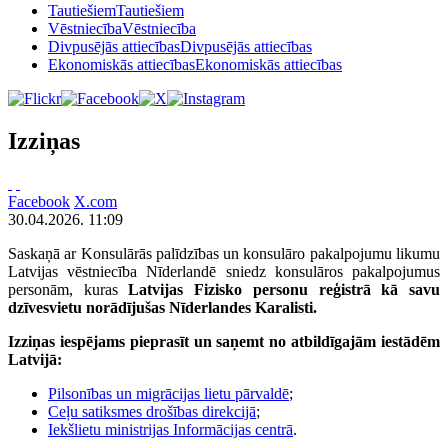
Tautiešiem
Tautiešiem
Vēstniecība
Vēstniecība
Divpusējās attiecības
Divpusējās attiecības
Ekonomiskās attiecības
Ekonomiskās attiecības
Izziņas
Facebook
X.com
30.04.2026. 11:09
Saskaņā ar Konsulārās palīdzības un konsulāro pakalpojumu likumu
Latvijas vēstniecība Nīderlandē sniedz konsulāros pakalpojumus
personām, kuras
Latvijas Fizisko personu reģistrā kā savu
dzīvesvietu norādījušas Nīderlandes Karalisti.
Izziņas iespējams pieprasīt un saņemt no atbildīgajām iestādēm
Latvijā:
Pilsonības un migrācijas lietu pārvaldē
;
Ceļu satiksmes drošības direkcijā
;
Iekšlietu ministrijas Informācijas centrā
.