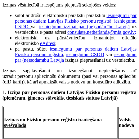
Izziņas vēstniecībā ir iespējams pieprasīt sekojošos veidos:
sūtot ar drošu elektronisku parakstu parakstītu
iesniegumu par
personas datiem Latvijas Fizisko personu reģistrā
,
iesniegumu
CSDD
vai
iesniegumu izziņai par (ne)sodāmību Latvijā
uz
vēstniecības e-pasta adresi
consulate.netherlands@mfa.gov.lv
;
elektroniski uz pārstāvniecību, izmantojot oficiālo
elektronisko
eAdresi
;
pa pastu, sūtot
iesniegumu par personas datiem Latvijas
Fizisko personu reģistrā
,
iesniegumu CSDD
vai
iesniegumu
par (ne)sodāmību Latvijā
izziņas pieprasīšanai uz vēstniecību.
Izziņas sagatavošanai un izsniegšanai nepieciešams arī
uzrādīt personu apliecinošu dokumentu (pasi vai personas apliecību
(eID karti)), kā arī apmaksāt valsts nodevu un konsulāro atlīdzību.
1.
Izziņa par personas datiem Latvijas Fizisko personu reģistrā
(piemēram, ģimenes stāvoklis, tiesiskais statuss Latvijā)
Izziņas no Fizisko personu reģistra izsniegšana
Valsts
svešvalodā
nodeva