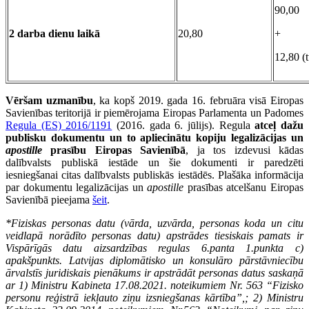
90,00
2 darba dienu laikā
20,80
+
12,80 (
Vēršam uzmanību
, ka kopš 2019. gada 16. februāra visā Eiropas
Savienības teritorijā ir piemērojama Eiropas Parlamenta un Padomes
Regula (ES) 2016/1191
(2016. gada 6. jūlijs). Regula
atceļ dažu
publisku dokumentu un to apliecinātu kopiju legalizācijas un
apostille
prasību Eiropas Savienībā
, ja tos izdevusi kādas
dalībvalsts publiskā iestāde un šie dokumenti ir paredzēti
iesniegšanai citas dalībvalsts publiskās iestādēs. Plašāka informācija
par dokumentu legalizācijas un
apostille
prasības atcelšanu Eiropas
Savienībā pieejama
šeit
.
*Fiziskas personas datu (vārda, uzvārda, personas koda un citu
veidlapā norādīto personas datu) apstrādes tiesiskais pamats ir
Vispārīgās datu aizsardzības regulas 6.panta 1.punkta c)
apakšpunkts. Latvijas diplomātisko un konsulāro pārstāvniecību
ārvalstīs juridiskais pienākums ir apstrādāt personas datus saskaņā
ar 1) Ministru Kabineta 17.08.2021. noteikumiem Nr. 563 “Fizisko
personu reģistrā iekļauto ziņu izsniegšanas kārtība”,; 2)
Ministru