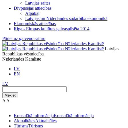
Latvijas saites
Divpusējās attiecības
Atpakaļ
Latvijas un Nīderlandes sadarbība ekonomikā
Ekonomiskās attiecības
Rīga - Eiropas kultūras galvaspilsēta 2014
Pāriet uz galveno saturu
Latvijas
Republikas vēstniecība
Nīderlandes Karalistē
LV
EN
LV
Meklēt
A
A
Konsulārā informācija
Konsulārā informācija
Aktualitātes
Aktualitātes
Tūrisms
Tūrisms