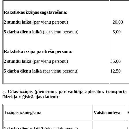
Rakstiskas izziņas sagatavošana:
2 stundu laikā
(par vienu personu)
20,00
5 darba dienu laikā
(par vienu personu)
5,00
Rakstiska izziņa par trešo personu:
2 stundu laikā
(par vienu personu)
35,00
5 darba dienu laikā
(par vienu personu)
12,50
2.
Citas izziņas (piemēram, par vadītāja apliecību, transporta
līdzekļa reģistrācijas datiem)
Izziņas izsniegšana
Valsts nodeva
1 darba dienas laikā
(viens dokuments)
-