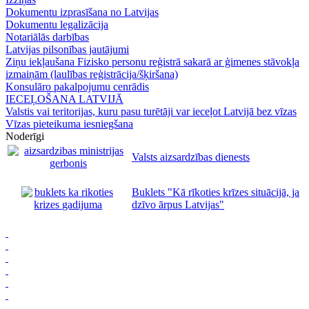
Dokumentu izprasīšana no Latvijas
Dokumentu legalizācija
Notariālās darbības
Latvijas pilsonības jautājumi
Ziņu iekļaušana Fizisko personu reģistrā sakarā ar ģimenes stāvokļa
izmaiņām (laulības reģistrācija/šķiršana)
Konsulāro pakalpojumu cenrādis
IECEĻOŠANA LATVIJĀ
Valstis vai teritorijas, kuru pasu turētāji var ieceļot Latvijā bez vīzas
Vīzas pieteikuma iesniegšana
Noderīgi
Valsts aizsardzības dienests
Buklets "Kā rīkoties krīzes situācijā, ja
dzīvo ārpus Latvijas"