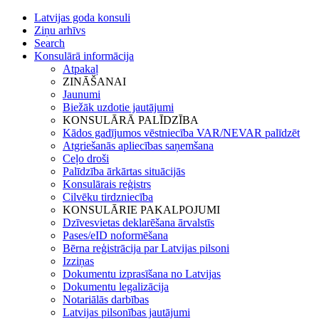
Latvijas goda konsuli
Ziņu arhīvs
Search
Konsulārā informācija
Atpakaļ
ZINĀŠANAI
Jaunumi
Biežāk uzdotie jautājumi
KONSULĀRĀ PALĪDZĪBA
Kādos gadījumos vēstniecība VAR/NEVAR palīdzēt
Atgriešanās apliecības saņemšana
Ceļo droši
Palīdzība ārkārtas situācijās
Konsulārais reģistrs
Cilvēku tirdzniecība
KONSULĀRIE PAKALPOJUMI
Dzīvesvietas deklarēšana ārvalstīs
Pases/eID noformēšana
Bērna reģistrācija par Latvijas pilsoni
Izziņas
Dokumentu izprasīšana no Latvijas
Dokumentu legalizācija
Notariālās darbības
Latvijas pilsonības jautājumi