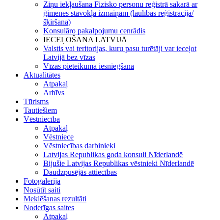
Ziņu iekļaušana Fizisko personu reģistrā sakarā ar
ģimenes stāvokļa izmaiņām (laulības reģistrācija/
šķiršana)
Konsulāro pakalpojumu cenrādis
IECEĻOŠANA LATVIJĀ
Valstis vai teritorijas, kuru pasu turētāji var ieceļot
Latvijā bez vīzas
Vīzas pieteikuma iesniegšana
Aktualitātes
Atpakaļ
Arhīvs
Tūrisms
Tautiešiem
Vēstniecība
Atpakaļ
Vēstniece
Vēstniecības darbinieki
Latvijas Republikas goda konsuli Nīderlandē
Bijušie Latvijas Republikas vēstnieki Nīderlandē
Daudzpusējās attiecības
Fotogalerija
Nosūtīt saiti
Meklēšanas rezultāti
Noderīgas saites
Atpakaļ