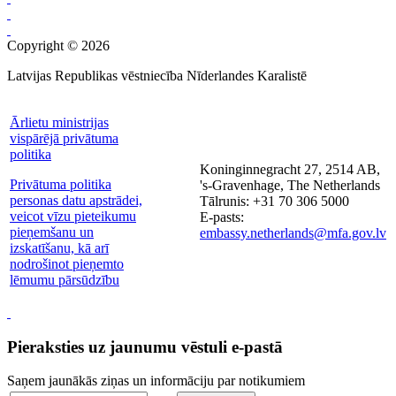
Copyright © 2026
Latvijas Republikas vēstniecība Nīderlandes Karalistē
Ārlietu ministrijas
vispārējā privātuma
politika
Koninginnegracht 27, 2514 AB,
Privātuma politika
's-Gravenhage, The Netherlands
personas datu apstrādei,
Tālrunis: +31 70 306 5000
veicot vīzu pieteikumu
E-pasts:
pieņemšanu un
embassy.netherlands@mfa.gov.lv
izskatīšanu, kā arī
nodrošinot pieņemto
lēmumu pārsūdzību
Pieraksties uz jaunumu vēstuli e-pastā
Saņem jaunākās ziņas un informāciju par notikumiem