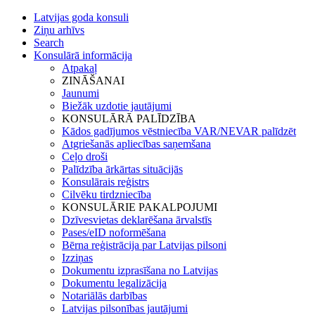
Latvijas goda konsuli
Ziņu arhīvs
Search
Konsulārā informācija
Atpakaļ
ZINĀŠANAI
Jaunumi
Biežāk uzdotie jautājumi
KONSULĀRĀ PALĪDZĪBA
Kādos gadījumos vēstniecība VAR/NEVAR palīdzēt
Atgriešanās apliecības saņemšana
Ceļo droši
Palīdzība ārkārtas situācijās
Konsulārais reģistrs
Cilvēku tirdzniecība
KONSULĀRIE PAKALPOJUMI
Dzīvesvietas deklarēšana ārvalstīs
Pases/eID noformēšana
Bērna reģistrācija par Latvijas pilsoni
Izziņas
Dokumentu izprasīšana no Latvijas
Dokumentu legalizācija
Notariālās darbības
Latvijas pilsonības jautājumi