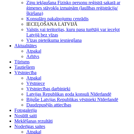
Ziņu iekļaušana Fizisko personu reģistrā sakarā ar
ģimenes stāvokļa izmaiņām (laulības reģistrācija/
šķiršana)
Konsulāro pakalpojumu cenrādis
IECEĻOŠANA LATVIJĀ
Valstis vai teritorijas, kuru pasu turētāji var ieceļot
Latvijā bez vīzas
Vīzas pieteikuma iesniegšana
Aktualitātes
Atpakaļ
Arhīvs
Tūrisms
Tautiešiem
Vēstniecība
Atpakaļ
Vēstniece
Vēstniecības darbinieki
Latvijas Republikas goda konsuli Nīderlandē
Bijušie Latvijas Republikas vēstnieki Nīderlandē
Daudzpusējās attiecības
Fotogalerija
Nosūtīt saiti
Meklēšanas rezultāti
Noderīgas saites
Atpakaļ