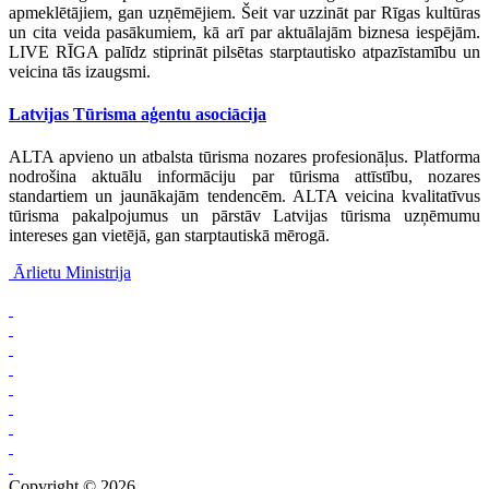
apmeklētājiem, gan uzņēmējiem. Šeit var uzzināt par Rīgas kultūras
un cita veida pasākumiem, kā arī par aktuālajām biznesa iespējām.
LIVE RĪGA palīdz stiprināt pilsētas starptautisko atpazīstamību un
veicina tās izaugsmi.
Latvijas Tūrisma aģentu asociācija
ALTA apvieno un atbalsta tūrisma nozares profesionāļus. Platforma
nodrošina aktuālu informāciju par tūrisma attīstību, nozares
standartiem un jaunākajām tendencēm. ALTA veicina kvalitatīvus
tūrisma pakalpojumus un pārstāv Latvijas tūrisma uzņēmumu
intereses gan vietējā, gan starptautiskā mērogā.
Ārlietu Ministrija
Copyright © 2026