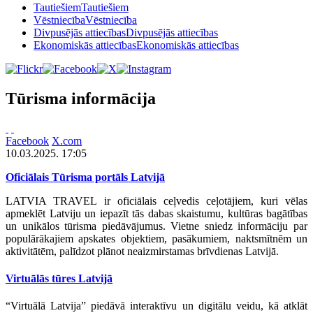
Tautiešiem
Tautiešiem
Vēstniecība
Vēstniecība
Divpusējās attiecības
Divpusējās attiecības
Ekonomiskās attiecības
Ekonomiskās attiecības
Tūrisma informācija
Facebook
X.com
10.03.2025. 17:05
Oficiālais Tūrisma portāls Latvijā
LATVIA TRAVEL ir oficiālais ceļvedis ceļotājiem, kuri vēlas
apmeklēt Latviju un iepazīt tās dabas skaistumu, kultūras bagātības
un unikālos tūrisma piedāvājumus. Vietne sniedz informāciju par
populārākajiem apskates objektiem, pasākumiem, naktsmītnēm un
aktivitātēm, palīdzot plānot neaizmirstamas brīvdienas Latvijā.
Virtuālās tūres Latvijā
“Virtuālā Latvija” piedāvā interaktīvu un digitālu veidu, kā atklāt