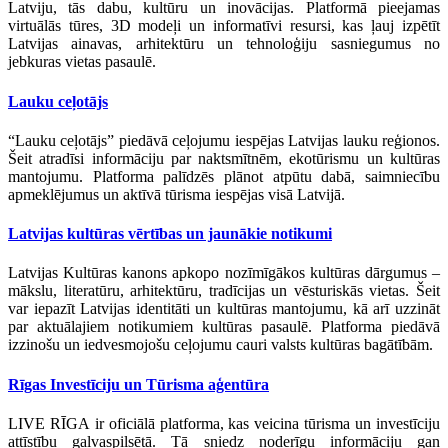
Latviju, tās dabu, kultūru un inovācijas. Platformā pieejamas
virtuālās tūres, 3D modeļi un informatīvi resursi, kas ļauj izpētīt
Latvijas ainavas, arhitektūru un tehnoloģiju sasniegumus no
jebkuras vietas pasaulē.
Lauku ceļotājs
“Lauku ceļotājs” piedāvā ceļojumu iespējas Latvijas lauku reģionos.
Šeit atradīsi informāciju par naktsmītnēm, ekotūrismu un kultūras
mantojumu. Platforma palīdzēs plānot atpūtu dabā, saimniecību
apmeklējumus un aktīvā tūrisma iespējas visā Latvijā.
Latvijas kultūras vērtības un jaunākie notikumi
Latvijas Kultūras kanons apkopo nozīmīgākos kultūras dārgumus –
mākslu, literatūru, arhitektūru, tradīcijas un vēsturiskās vietas. Šeit
var iepazīt Latvijas identitāti un kultūras mantojumu, kā arī uzzināt
par aktuālajiem notikumiem kultūras pasaulē. Platforma piedāvā
izzinošu un iedvesmojošu ceļojumu cauri valsts kultūras bagātībām.
Rīgas Investīciju un Tūrisma aģentūra
LIVE RĪGA ir oficiālā platforma, kas veicina tūrisma un investīciju
attīstību galvaspilsētā. Tā sniedz noderīgu informāciju gan