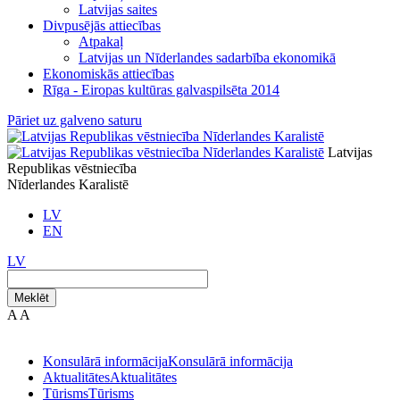
Latvijas saites
Divpusējās attiecības
Atpakaļ
Latvijas un Nīderlandes sadarbība ekonomikā
Ekonomiskās attiecības
Rīga - Eiropas kultūras galvaspilsēta 2014
Pāriet uz galveno saturu
Latvijas
Republikas vēstniecība
Nīderlandes Karalistē
LV
EN
LV
Meklēt
A
A
Konsulārā informācija
Konsulārā informācija
Aktualitātes
Aktualitātes
Tūrisms
Tūrisms