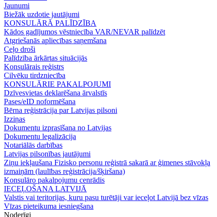
Jaunumi
Biežāk uzdotie jautājumi
KONSULĀRĀ PALĪDZĪBA
Kādos gadījumos vēstniecība VAR/NEVAR palīdzēt
Atgriešanās apliecības saņemšana
Ceļo droši
Palīdzība ārkārtas situācijās
Konsulārais reģistrs
Cilvēku tirdzniecība
KONSULĀRIE PAKALPOJUMI
Dzīvesvietas deklarēšana ārvalstīs
Pases/eID noformēšana
Bērna reģistrācija par Latvijas pilsoni
Izziņas
Dokumentu izprasīšana no Latvijas
Dokumentu legalizācija
Notariālās darbības
Latvijas pilsonības jautājumi
Ziņu iekļaušana Fizisko personu reģistrā sakarā ar ģimenes stāvokļa
izmaiņām (laulības reģistrācija/šķiršana)
Konsulāro pakalpojumu cenrādis
IECEĻOŠANA LATVIJĀ
Valstis vai teritorijas, kuru pasu turētāji var ieceļot Latvijā bez vīzas
Vīzas pieteikuma iesniegšana
Noderīgi