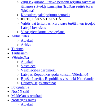
Ziņu iekļaušana Fizisko personu reģistrā sakarā ar
ģimenes stāvokļa izmaiņām (laulības reģistrācija/
šķiršana)
Konsulāro pakalpojumu cenrādis
IECEĻOŠANA LATVIJĀ
Valstis vai teritorijas, kuru pasu turētāji var ieceļot
Latvijā bez vīzas
Vīzas pieteikuma iesniegšana
Aktualitātes
Atpakaļ
Arhīvs
Tūrisms
Tautiešiem
Vēstniecība
Atpakaļ
Vēstniece
Vēstniecības darbinieki
Latvijas Republikas goda konsuli Nīderlandē
Bijušie Latvijas Republikas vēstnieki Nīderlandē
Daudzpusējās attiecības
Fotogalerija
Nosūtīt saiti
Meklēšanas rezultāti
Noderīgas saites
Atpakaļ