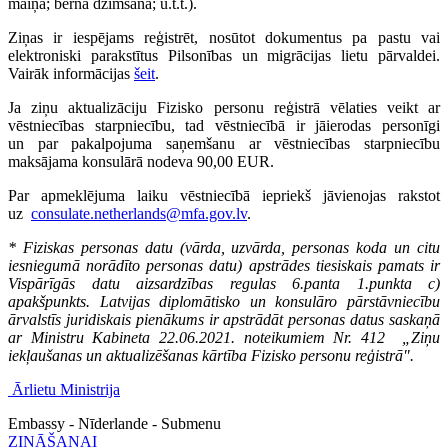
maiņa; bērna dzimšana; u.t.t.).
Ziņas ir iespējams reģistrēt, nosūtot dokumentus pa pastu vai
elektroniski parakstītus Pilsonības un migrācijas lietu pārvaldei.
Vairāk informācijas
šeit
.
Ja ziņu aktualizāciju Fizisko personu reģistrā vēlaties veikt ar
vēstniecības starpniecību, tad vēstniecībā ir jāierodas personīgi
un par pakalpojuma saņemšanu ar vēstniecības starpniecību
maksājama konsulārā nodeva 90,00 EUR.
Par apmeklējuma laiku vēstniecībā iepriekš jāvienojas rakstot
uz
consulate.netherlands@mfa.gov.lv
.
* Fiziskas personas datu (vārda, uzvārda, personas koda un citu
iesniegumā norādīto personas datu) apstrādes tiesiskais pamats ir
Vispārīgās datu aizsardzības regulas 6.panta 1.punkta c)
apakšpunkts. Latvijas diplomātisko un konsulāro pārstāvniecību
ārvalstīs juridiskais pienākums ir apstrādāt personas datus saskaņā
ar Ministru Kabineta 22.06.2021. noteikumiem Nr. 412 „Ziņu
iekļaušanas un aktualizēšanas kārtība Fizisko personu reģistrā".
Ārlietu Ministrija
Embassy - Nīderlande - Submenu
ZINĀŠANAI