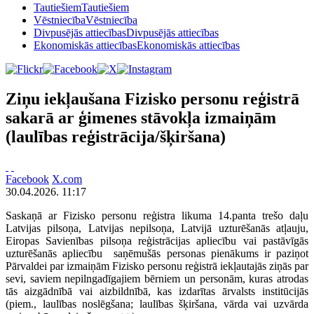
Tautiešiem
Tautiešiem
Vēstniecība
Vēstniecība
Divpusējās attiecības
Divpusējās attiecības
Ekonomiskās attiecības
Ekonomiskās attiecības
Ziņu iekļaušana Fizisko personu reģistrā
sakarā ar ģimenes stāvokļa izmaiņām
(laulības reģistrācija/šķiršana)
Facebook
X.com
30.04.2026. 11:17
Saskaņā ar Fizisko personu reģistra likuma 14.panta trešo daļu
Latvijas pilsoņa, Latvijas nepilsoņa, Latvijā uzturēšanās atļauju,
Eiropas Savienības pilsoņa reģistrācijas apliecību vai pastāvīgās
uzturēšanās apliecību saņēmušās personas pienākums ir paziņot
Pārvaldei par izmaiņām Fizisko personu reģistrā iekļautajās ziņās par
sevi, saviem nepilngadīgajiem bērniem un personām, kuras atrodas
tās aizgādnībā vai aizbildnībā, kas izdarītas ārvalsts institūcijās
(piem., laulības noslēgšana; laulības šķiršana, vārda vai uzvārda