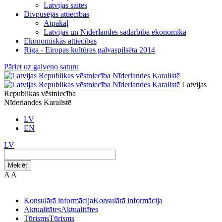
Latvijas saites
Divpusējās attiecības
Atpakaļ
Latvijas un Nīderlandes sadarbība ekonomikā
Ekonomiskās attiecības
Rīga - Eiropas kultūras galvaspilsēta 2014
Pāriet uz galveno saturu
Latvijas
Republikas vēstniecība
Nīderlandes Karalistē
LV
EN
LV
Meklēt
A
A
Konsulārā informācija
Konsulārā informācija
Aktualitātes
Aktualitātes
Tūrisms
Tūrisms