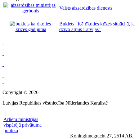
Valsts aizsardzības dienests
Buklets "Kā rīkoties krīzes situācijā, ja
dzīvo ārpus Latvijas"
Copyright © 2026
Latvijas Republikas vēstniecība Nīderlandes Karalistē
Ārlietu ministrijas
vispārējā privātuma
politika
Koninginnegracht 27, 2514 AB,