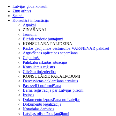
Latvijas goda konsuli
Ziņu arhīvs
Search
Konsulārā informācija
Atpakaļ
ZINĀŠANAI
Jaunumi
Biežāk uzdotie jautājumi
KONSULĀRĀ PALĪDZĪBA
Kādos gadījumos vēstniecība VAR/NEVAR palīdzēt
Atgriešanās apliecības saņemšana
Ceļo droši
Palīdzība ārkārtas situācijās
Konsulārais reģistrs
Cilvēku tirdzniecība
KONSULĀRIE PAKALPOJUMI
Dzīvesvietas deklarēšana ārvalstīs
Pases/eID noformēšana
Bērna reģistrācija par Latvijas pilsoni
Izziņas
Dokumentu izprasīšana no Latvijas
Dokumentu legalizācija
Notariālās darbības
Latvijas pilsonības jautājumi