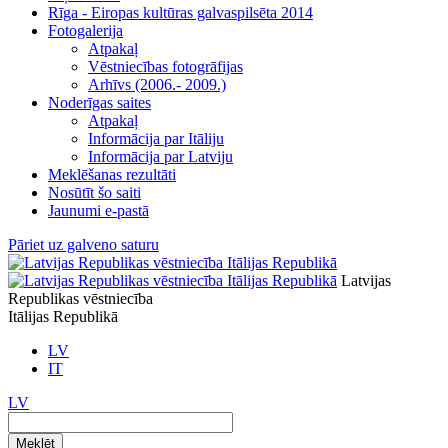
Rīga - Eiropas kultūras galvaspilsēta 2014
Fotogalerija
Atpakaļ
Vēstniecības fotogrāfijas
Arhīvs (2006.- 2009.)
Noderīgas saites
Atpakaļ
Informācija par Itāliju
Informācija par Latviju
Meklēšanas rezultāti
Nosūtīt šo saiti
Jaunumi e-pastā
Pāriet uz galveno saturu
Latvijas
Republikas vēstniecība
Itālijas Republikā
LV
IT
LV
Meklēt