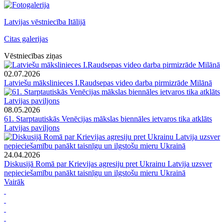
Latvijas vēstniecība Itālijā
Citas galerijas
Vēstniecības ziņas
02.07.2026
Latviešu mākslinieces I.Raudsepas video darba pirmizrāde Milānā
08.05.2026
61. Starptautiskās Venēcijas mākslas biennāles ietvaros tika atklāts
Latvijas paviljons
24.04.2026
Diskusijā Romā par Krievijas agresiju pret Ukrainu Latvija uzsver
nepieciešamību panākt taisnīgu un ilgstošu mieru Ukrainā
Vairāk