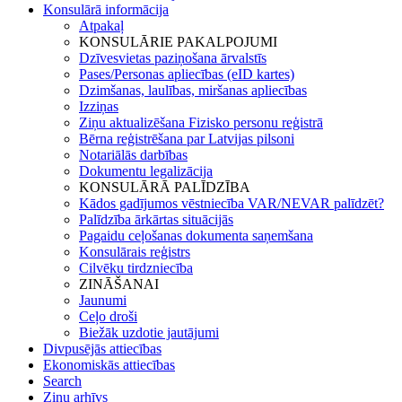
Konsulārā informācija
Atpakaļ
KONSULĀRIE PAKALPOJUMI
Dzīvesvietas paziņošana ārvalstīs
Pases/Personas apliecības (eID kartes)
Dzimšanas, laulības, miršanas apliecības
Izziņas
Ziņu aktualizēšana Fizisko personu reģistrā
Bērna reģistrēšana par Latvijas pilsoni
Notariālās darbības
Dokumentu legalizācija
KONSULĀRĀ PALĪDZĪBA
Kādos gadījumos vēstniecība VAR/NEVAR palīdzēt?
Palīdzība ārkārtas situācijās
Pagaidu ceļošanas dokumenta saņemšana
Konsulārais reģistrs
Cilvēku tirdzniecība
ZINĀŠANAI
Jaunumi
Ceļo droši
Biežāk uzdotie jautājumi
Divpusējās attiecības
Ekonomiskās attiecības
Search
Ziņu arhīvs