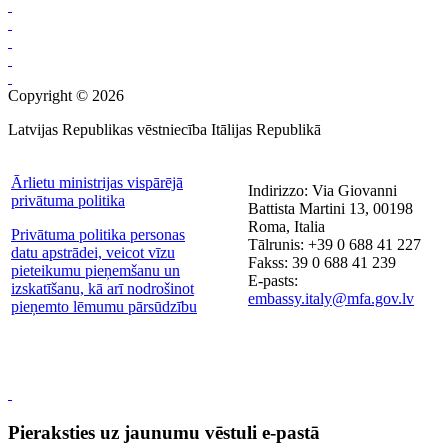
Copyright © 2026
Latvijas Republikas vēstniecība Itālijas Republikā
Ārlietu ministrijas vispārējā
Indirizzo: Via Giovanni
privātuma politika
Battista Martini 13, 00198
Roma, Italia
Privātuma politika personas
Tālrunis: +39 0 688 41 227
datu apstrādei, veicot vīzu
Fakss: 39 0 688 41 239
pieteikumu pieņemšanu un
E-pasts:
izskatīšanu, kā arī nodrošinot
embassy.italy@mfa.gov.lv
pieņemto lēmumu pārsūdzību
Pieraksties uz jaunumu vēstuli e-pastā