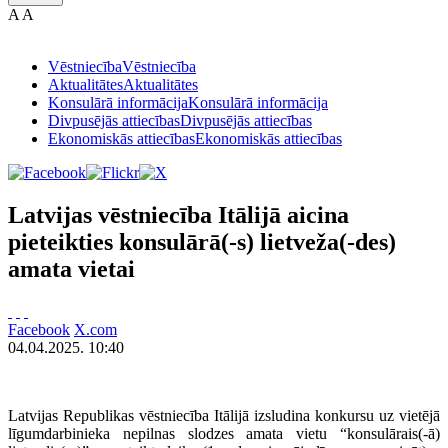
A
A
Vēstniecība
Vēstniecība
Aktualitātes
Aktualitātes
Konsulārā informācija
Konsulārā informācija
Divpusējās attiecības
Divpusējās attiecības
Ekonomiskās attiecības
Ekonomiskās attiecības
Latvijas vēstniecība Itālijā aicina
pieteikties konsulārā(-s) lietveža(-des)
amata vietai
Facebook
X.com
04.04.2025. 10:40
Latvijas Republikas vēstniecība Itālijā izsludina konkursu uz vietējā
līgumdarbinieka nepilnas slodzes amata vietu “konsulārais(-ā)