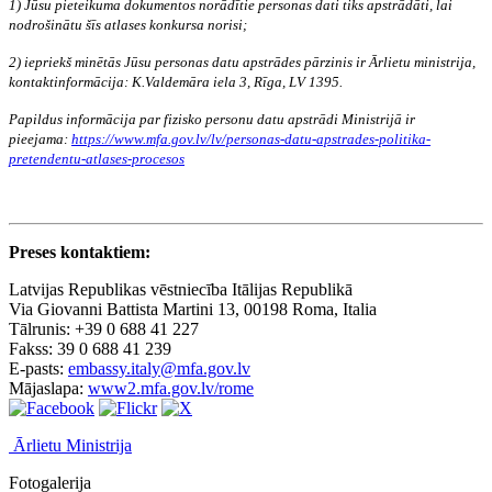
1) Jūsu pieteikuma dokumentos norādītie personas dati tiks apstrādāti, lai
nodrošinātu šīs atlases konkursa norisi;
2) iepriekš minētās Jūsu personas datu apstrādes pārzinis ir Ārlietu ministrija,
kontaktinformācija: K.Valdemāra iela 3, Rīga, LV 1395.
Papildus informācija par fizisko personu datu apstrādi Ministrijā ir
pieejama:
https://www.mfa.gov.lv/lv/personas-datu-apstrades-politika-
pretendentu-atlases-procesos
Preses kontaktiem:
Latvijas Republikas vēstniecība Itālijas Republikā
Via Giovanni Battista Martini 13, 00198 Roma, Italia
Tālrunis: +39 0 688 41 227
Fakss: 39 0 688 41 239
E-pasts:
embassy.italy@mfa.gov.lv
Mājaslapa:
www2.mfa.gov.lv/rome
Ārlietu Ministrija
Fotogalerija