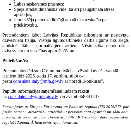
Labas saskarsmes prasmes;
Spēja strādāt dinamiskā vidē, kā arī paaugstināta stresa
apstākļos;
Iepriekšēja pieredze līdzīgā amatā tiks uzskatīta par
priekšrocību.
Pretendentiem jābūt Latvijas Republikas pilsoņiem ar pastāvīgu
dzīvesvietu Itālijā. Vietējā līgumdarbinieka darba līgums tiks slēgts
atbilstoši Itālijas normatīvajiem aktiem. Vēstniecība nenodrošina
dzīvesvietu un veselības apdrošināšanu.
Pieteikšanās:
Pretendentus lūdzam CV un motivācijas vēstuli latviešu valodā
iesniegt līdz 2025. gada 17. aprīlim, sūtot e-
pastu
consulate.italy@mfa.gov.lv
ar norādi „konkurss”.
Papildu informācijas saņemšanai lūdzam rakstīt
uz
consulate.italy@mfa.gov.lv
vai zvanīt 068841237.
Pamatojoties uz Eiropas Parlamenta un Padomes regulas (ES) 2016/679 par
fizisko personu aizsardzību attiecībā uz personas datu apstrādi un šādu datu
brīvu apriti un ar ko atceļ Direktīvu 95/46 EK (Vispārīgā datu aizsardzības
regula) 13.pantu, Ārlietu ministrija informē, ka: