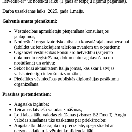
lietvedis(-e)” uz noteiktu laiku (1 gads ar iespēju līgumu pagarināt).
Darba uzsākšanas laiks: 2025. gada 1.maijs.
Galvenie amata pienākumi:
Vēstniecības apmeklētāju pieņemšana konsulārajos
jautājumos;
Nodrošināt organizatorisko atbalstu konsulārajai amatpersonai
(atbildēt uz ienākošajiem telefona zvaniem un e-pastiem);
Organizēt vēstniecības konsulāro lietvedību (saņemto
dokumentu reģistrēšana, dokumentu sagatavošana un
nosūtīšana) un arhīvu;
Sekot līdzi aktualitātēm Itālijā jomās, kas skar Latvijas
valstspiederīgo interešu aizsardzību;
Piedalīties vēstniecības publiskās diplomātijas pasākumu
organizēšanā.
Prasības pretendentiem:
Augstākā izglītība;
Teicamas latviešu valodas zināšanas;
Ļoti labas itāļu valodas zināšanas (vismaz B2 līmenī). Angļu
valodas zināšanas tiks uzskatītas par priekšrocību;
Augsta atbildības sajūta un precizitāte, spēja strādāt ar
personas datiem, ievērojot konfidencialitāti;