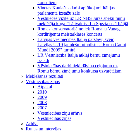
konsuliem
Vinetas Kaulačas darbi aplūkojami Itālijas
parlamenta izstāžu zālē
Vēstnieces vizīte uz LR NBS Jūras spēku mīnu
meklētāja kuģa "Tālivaldis" La Spezia ostā Itālijā
Romas konservatorijā notiek Romana Vanaga
kordiriģentu meistarklases koncerts
Latvijas vēstniecības Itālijā pārstāvji sveic
Latvijas U-19 jauniešu futbolistus "Roma Caput
Mundi 2009" turnīrā
LR Vēstniecībā Itālijā atklāj bērnu zīmējumu
izstādi
Vēstniecības darbinieki dāvina ceļojumu uz
Romu bērnu zīmējumu konkursa uzvarētājam
Meklēšanas rezultāti
Vēstniecības ziņas
Atpakaļ
2010
2009
2008
2007
Vēstniecības ziņu arhīvs
Vēstniecības ziņas
Arhīvs
Runas un intervijas