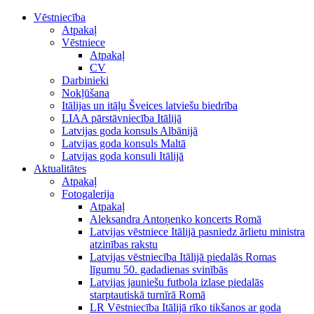
Vēstniecība
Atpakaļ
Vēstniece
Atpakaļ
CV
Darbinieki
Nokļūšana
Itālijas un itāļu Šveices latviešu biedrība
LIAA pārstāvniecība Itālijā
Latvijas goda konsuls Albānijā
Latvijas goda konsuls Maltā
Latvijas goda konsuli Itālijā
Aktualitātes
Atpakaļ
Fotogalerija
Atpakaļ
Aleksandra Antoņenko koncerts Romā
Latvijas vēstniece Itālijā pasniedz ārlietu ministra
atzinības rakstu
Latvijas vēstniecība Itālijā piedalās Romas
līgumu 50. gadadienas svinībās
Latvijas jauniešu futbola izlase piedalās
starptautiskā turnīrā Romā
LR Vēstniecība Itālijā rīko tikšanos ar goda