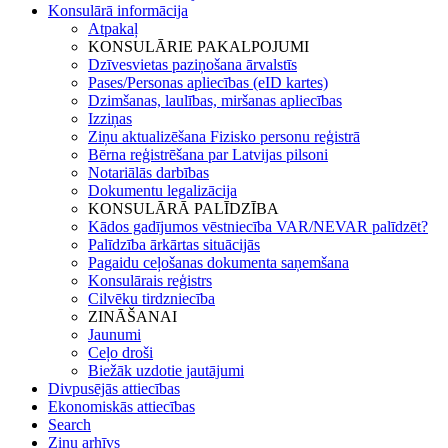
Konsulārā informācija
Atpakaļ
KONSULĀRIE PAKALPOJUMI
Dzīvesvietas paziņošana ārvalstīs
Pases/Personas apliecības (eID kartes)
Dzimšanas, laulības, miršanas apliecības
Izziņas
Ziņu aktualizēšana Fizisko personu reģistrā
Bērna reģistrēšana par Latvijas pilsoni
Notariālās darbības
Dokumentu legalizācija
KONSULĀRĀ PALĪDZĪBA
Kādos gadījumos vēstniecība VAR/NEVAR palīdzēt?
Palīdzība ārkārtas situācijās
Pagaidu ceļošanas dokumenta saņemšana
Konsulārais reģistrs
Cilvēku tirdzniecība
ZINĀŠANAI
Jaunumi
Ceļo droši
Biežāk uzdotie jautājumi
Divpusējās attiecības
Ekonomiskās attiecības
Search
Ziņu arhīvs