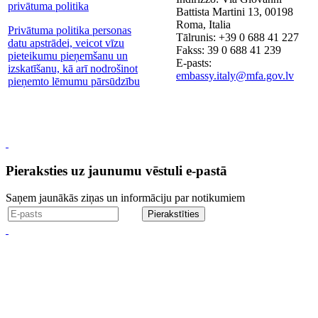
privātuma politika
Battista Martini 13, 00198
Roma, Italia
Privātuma politika personas
Tālrunis: +39 0 688 41 227
datu apstrādei, veicot vīzu
Fakss: 39 0 688 41 239
pieteikumu pieņemšanu un
E-pasts:
izskatīšanu, kā arī nodrošinot
embassy.italy@mfa.gov.lv
pieņemto lēmumu pārsūdzību
Pieraksties uz jaunumu vēstuli e-pastā
Saņem jaunākās ziņas un informāciju par notikumiem