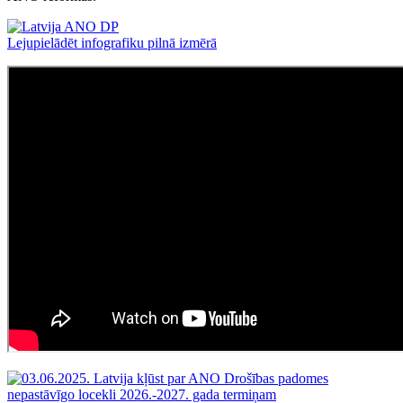
Lejupielādēt infografiku pilnā izmērā