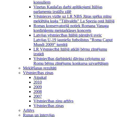
konsuliem
Vinetas Kaulačas darbi aplūkojami Itālijas
parlamenta izstāžu zālē
Vēstnieces vizīte uz LR NBS Jūras spēku mīnu
meklētāja kuģa "Tālivaldis" La Spezia ostā Itālijā
Romas konservatorijā notiek Romana Vanaga
kordiriģentu meistarklases koncerts
Latvijas vēstniecības Itālijā pārstāvji sveic
Latvijas U-19 jauniešu futbolistus "Roma Caput
Mundi 2009" turnīrā
LR Vēstniecībā Itālijā atklāj bērnu zīmējumu
izstādi
Vēstniecības darbinieki dāvina ceļojumu uz
Romu bērnu zīmējumu konkursa uzvarētājam
Meklēšanas rezultāti
Vēstniecības ziņas
Atpakaļ
2010
2009
2008
2007
Vēstniecības ziņu arhīvs
Vēstniecības ziņas
Arhīvs
Runas un intervijas