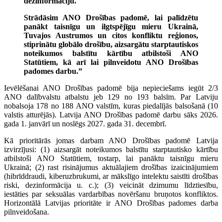
dezinformāciju.
Strādāsim ANO Drošības padomē, lai palīdzētu
panākt taisnīgu un ilgtspējīgu mieru Ukrainā,
Tuvajos Austrumos un citos konfliktu reģionos,
stiprinātu globālo drošību, aizsargātu starptautiskos
noteikumos balstītu kārtību atbilstoši ANO
Statūtiem, kā arī lai pilnveidotu ANO Drošības
padomes darbu.”
Ievēlēšanai ANO Drošības padomē bija nepieciešams iegūt 2/3
ANO dalībvalstu atbalstu jeb 129 no 193 balsīm. Par Latviju
nobalsoja 178 no 188 ANO valstīm, kuras piedalījās balsošanā (10
valstis atturējās). Latvija ANO Drošības padomē darbu sāks 2026.
gada 1. janvārī un noslēgs 2027. gada 31. decembrī.
Kā prioritārās jomas darbam ANO Drošības padomē Latvija
izvirzījusi: (1) aizsargāt noteikumos balstītu starptautisko kārtību
atbilstoši ANO Statūtiem, tostarp, lai panāktu taisnīgu mieru
Ukrainā; (2) rast risinājumus aktuālajiem drošības izaicinājumiem
(hibrīddraudi, kiberuzbrukumi, ar mākslīgo intelektu saistīti drošības
riski, dezinformācija u. c.); (3) veicināt dzimumu līdztiesību,
iestāties par seksuālas vardarbības novēršanu bruņotos konfliktos.
Horizontālā Latvijas prioritāte ir ANO Drošības padomes darba
pilnveidošana.