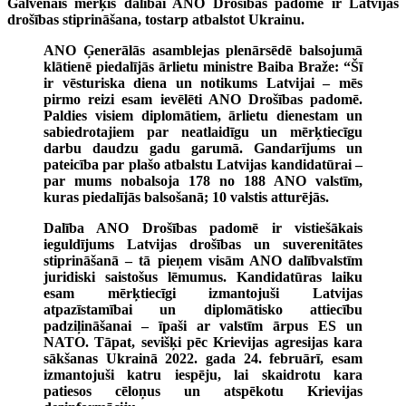
Galvenais mērķis dalībai ANO Drošības padomē ir Latvijas
drošības stiprināšana, tostarp atbalstot Ukrainu.
ANO Ģenerālās asamblejas plenārsēdē balsojumā
klātienē piedalījās ārlietu ministre Baiba Braže: “Šī
ir vēsturiska diena un notikums Latvijai – mēs
pirmo reizi esam ievēlēti ANO Drošības padomē.
Paldies visiem diplomātiem, ārlietu dienestam un
sabiedrotajiem par neatlaidīgu un mērķtiecīgu
darbu daudzu gadu garumā. Gandarījums un
pateicība par plašo atbalstu Latvijas kandidatūrai –
par mums nobalsoja 178 no 188 ANO valstīm,
kuras piedalījās balsošanā; 10 valstis atturējās.
Dalība ANO Drošības padomē ir vistiešākais
ieguldījums Latvijas drošības un suverenitātes
stiprināšanā – tā pieņem visām ANO dalībvalstīm
juridiski saistošus lēmumus. Kandidatūras laiku
esam mērķtiecīgi izmantojuši Latvijas
atpazīstamībai un diplomātisko attiecību
padziļināšanai – īpaši ar valstīm ārpus ES un
NATO. Tāpat, sevišķi pēc Krievijas agresijas kara
sākšanas Ukrainā 2022. gada 24. februārī, esam
izmantojuši katru iespēju, lai skaidrotu kara
patiesos cēloņus un atspēkotu Krievijas