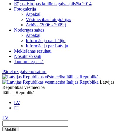
Rīga - Eiropas kultūras galvaspilsēta 2014
Fotogalerija
Atpakaļ
Vēstniecības fotogrāfijas
Arhīvs (2006.- 2009.)
Noderīgas saites
Atpakaļ
Informācija par Itāliju
Informācija par Latviju
Meklēšanas rezultāti
Nosūtīt šo saiti
Jaunumi e-pastā
Pāriet uz galveno saturu
Latvijas
Republikas vēstniecība
Itālijas Republikā
LV
IT
LV
Meklēt