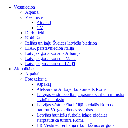
Vēstniecība
Atpakaļ
Vēstniece
Atpakaļ
CV
Darbinieki
Nokļūšana
Itālijas un itāļu Šveices latviešu biedrība
LIAA pārstāvniecība Itālijā
Latvijas goda konsuls Albānijā
Latvijas goda konsuls Maltā
Latvijas goda konsuli Itālijā
Aktualitātes
Atpakaļ
Fotogalerija
Atpakaļ
Aleksandra Antoņenko koncerts Romā
Latvijas vēstniece Itālijā pasniedz ārlietu ministra
atzinības rakstu
Latvijas vēstniecība Itālijā piedalās Romas
līgumu 50. gadadienas svinībās
Latvijas jauniešu futbola izlase piedalās
starptautiskā turnīrā Romā
LR Vēstniecība Itālijā rīko tikšanos ar goda