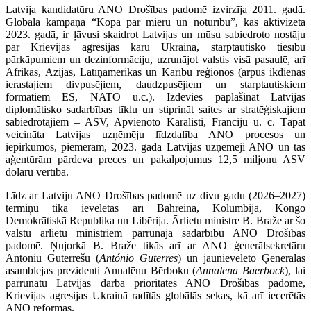
Latvija kandidatūru ANO Drošības padomē izvirzīja 2011. gadā.
Globālā kampaņa “Kopā par mieru un noturību”, kas aktivizēta
2023. gadā, ir ļāvusi skaidrot Latvijas un mūsu sabiedroto nostāju
par Krievijas agresijas karu Ukrainā, starptautisko tiesību
pārkāpumiem un dezinformāciju, uzrunājot valstis visā pasaulē, arī
Āfrikas, Āzijas, Latīņamerikas un Karību reģionos (ārpus ikdienas
ierastajiem divpusējiem, daudzpusējiem un starptautiskiem
formātiem ES, NATO u.c.). Izdevies paplašināt Latvijas
diplomātisko sadarbības tīklu un stiprināt saites ar stratēģiskajiem
sabiedrotajiem – ASV, Apvienoto Karalisti, Franciju u. c. Tāpat
veicināta Latvijas uzņēmēju līdzdalība ANO procesos un
iepirkumos, piemēram, 2023. gadā Latvijas uzņēmēji ANO un tās
aģentūrām pārdeva preces un pakalpojumus 12,5 miljonu ASV
dolāru vērtībā.
Līdz ar Latviju ANO Drošības padomē uz divu gadu (2026–2027)
termiņu tika ievēlētas arī Bahreina, Kolumbija, Kongo
Demokrātiskā Republika un Libērija. Ārlietu ministre B. Braže ar šo
valstu ārlietu ministriem pārrunāja sadarbību ANO Drošības
padomē. Ņujorkā B. Braže tikās arī ar ANO ģenerālsekretāru
Antoniu Gutērrešu (
António Guterres
) un jaunievēlēto Ģenerālās
asamblejas prezidenti Annalēnu Bērboku (
Annalena Baerbock
), lai
pārrunātu Latvijas darba prioritātes ANO Drošības padomē,
Krievijas agresijas Ukrainā radītās globālās sekas, kā arī iecerētās
ANO reformas.