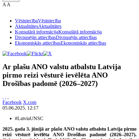
A
A
Vēstniecība
Vēstniecība
Aktualitātes
Aktualitātes
Konsulārā informācija
Konsulārā informācija
Divpusējās attiecības
Divpusējās attiecības
Ekonomiskās attiecības
Ekonomiskās attiecības
Ar plašu ANO valstu atbalstu Latvija
pirmo reizi vēsturē ievēlēta ANO
Drošības padomē (2026–2027)
Facebook
X.com
05.06.2025. 12:17
#LatviaUNSC
2025. gada 3. jūnijā ar plašu ANO valstu atbalstu Latvija pirmo
reizi vēsturē ievēlēta ANO Drošības padomē (2026–2027).