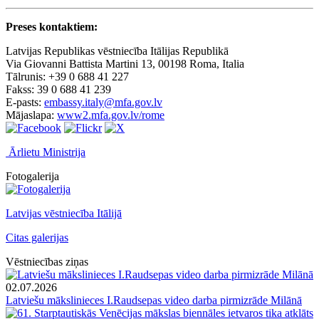
Preses kontaktiem:
Latvijas Republikas vēstniecība Itālijas Republikā
Via Giovanni Battista Martini 13, 00198 Roma, Italia
Tālrunis: +39 0 688 41 227
Fakss: 39 0 688 41 239
E-pasts:
embassy.italy@mfa.gov.lv
Mājaslapa:
www2.mfa.gov.lv/rome
Ārlietu Ministrija
Fotogalerija
Latvijas vēstniecība Itālijā
Citas galerijas
Vēstniecības ziņas
02.07.2026
Latviešu mākslinieces I.Raudsepas video darba pirmizrāde Milānā