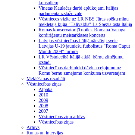
konsuliem
Vinetas Kaulačas darbi aplūkojami Itālijas
parlamenta izstāžu zālē
Vēstnieces vizīte uz LR NBS Jūras spēku mīnu
meklētāja kuģa "Tālivaldis" La Spezia ostā Itālijā
Romas konservatorijā notiek Romana Vanaga
kordiriģentu meistarklases koncerts
Latvijas vēstniecības Itālijā pārstāvji sveic
Latvijas U-19 jauniešu futbolistus "Roma Caput
Mundi 2009" turnīrā
LR Vēstniecībā Itālijā atklāj bērnu zīmējumu
izstādi
Vēstniecības darbinieki dāvina ceļojumu uz
Romu bērnu zīmējumu konkursa uzvarētājam
Meklēšanas rezultāti
Vēstniecības ziņas
Atpakaļ
2010
2009
2008
2007
Vēstniecības ziņu arhīvs
Vēstniecības ziņas
Arhīvs
Runas un intervijas