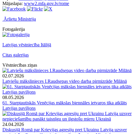
Mājaslapa:
www2.mfa.gov.lv/rome
Ārlietu Ministrija
Fotogalerija
Latvijas vēstniecība Itālijā
Citas galerijas
Vēstniecības ziņas
02.07.2026
Latviešu mākslinieces I.Raudsepas video darba pirmizrāde Milānā
08.05.2026
61. Starptautiskās Venēcijas mākslas biennāles ietvaros tika atklāts
Latvijas paviljons
24.04.2026
Diskusijā Romā par Krievijas agresiju pret Ukrainu Latvija uzsver