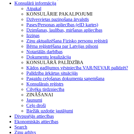
Konsulārā informācija
Atpakaļ
KONSULĀRIE PAKALPOJUMI
Dzīvesvietas paziņošana ārvalstīs
Pases/Personas apliecības (eID kartes)
Dzimšanas, laulības, miršanas apliecības
Izziņas
Ziņu aktualizēšana Fizisko personu reģistrā
Bērna reģistrēšana par Latvijas pilsoni
Notariālās darbības
Dokumentu legalizācija
KONSULĀRĀ PALĪDZĪBA
Kādos gadījumos vēstniecība VAR/NEVAR palīdzēt?
Palīdzība ārkārtas situācijās
Pagaidu ceļošanas dokumenta saņemšana
Konsulārais reģistrs
Cilvēku tirdzniecība
ZINĀŠANAI
Jaunumi
Ceļo droši
Biežāk uzdotie jautājumi
Divpusējās attiecības
Ekonomiskās attiecības
Search
Ziņu arhīvs