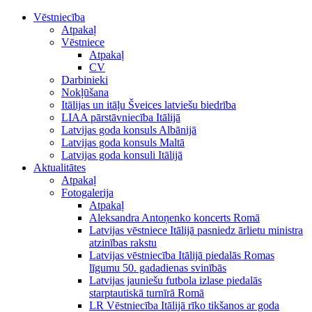
Vēstniecība
Atpakaļ
Vēstniece
Atpakaļ
CV
Darbinieki
Nokļūšana
Itālijas un itāļu Šveices latviešu biedrība
LIAA pārstāvniecība Itālijā
Latvijas goda konsuls Albānijā
Latvijas goda konsuls Maltā
Latvijas goda konsuli Itālijā
Aktualitātes
Atpakaļ
Fotogalerija
Atpakaļ
Aleksandra Antoņenko koncerts Romā
Latvijas vēstniece Itālijā pasniedz ārlietu ministra
atzinības rakstu
Latvijas vēstniecība Itālijā piedalās Romas
līgumu 50. gadadienas svinībās
Latvijas jauniešu futbola izlase piedalās
starptautiskā turnīrā Romā
LR Vēstniecība Itālijā rīko tikšanos ar goda