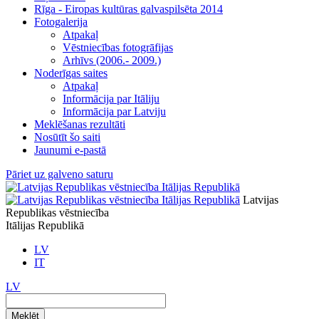
Rīga - Eiropas kultūras galvaspilsēta 2014
Fotogalerija
Atpakaļ
Vēstniecības fotogrāfijas
Arhīvs (2006.- 2009.)
Noderīgas saites
Atpakaļ
Informācija par Itāliju
Informācija par Latviju
Meklēšanas rezultāti
Nosūtīt šo saiti
Jaunumi e-pastā
Pāriet uz galveno saturu
Latvijas
Republikas vēstniecība
Itālijas Republikā
LV
IT
LV
Meklēt