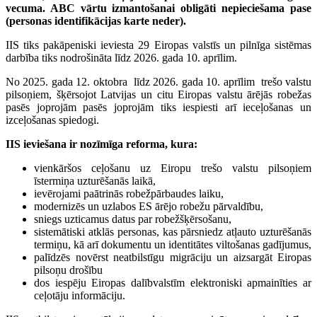
vecuma. ABC vārtu izmantošanai obligāti nepieciešama pase
(personas identifikācijas karte neder).
IIS tiks pakāpeniski ieviesta 29 Eiropas valstīs un pilnīga sistēmas
darbība tiks nodrošināta līdz 2026. gada 10. aprīlim.
No 2025. gada 12. oktobra līdz 2026. gada 10. aprīlim trešo valstu
pilsoņiem, šķērsojot Latvijas un citu Eiropas valstu ārējās robežas
pasēs joprojām pasēs joprojām tiks iespiesti arī ieceļošanas un
izceļošanas spiedogi.
IIS ieviešana ir nozīmīga reforma, kura:
vienkāršos ceļošanu uz Eiropu trešo valstu pilsoņiem
īstermiņa uzturēšanās laikā,
ievērojami paātrinās robežpārbaudes laiku,
modernizēs un uzlabos ES ārējo robežu pārvaldību,
sniegs uzticamus datus par robežšķērsošanu,
sistemātiski atklās personas, kas pārsniedz atļauto uzturēšanās
termiņu, kā arī dokumentu un identitātes viltošanas gadījumus,
palīdzēs novērst neatbilstīgu migrāciju un aizsargāt Eiropas
pilsoņu drošību
dos iespēju Eiropas dalībvalstīm elektroniski apmainīties ar
ceļotāju informāciju.