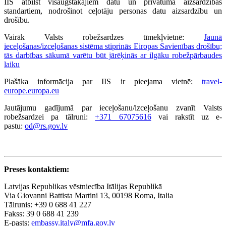
IIS atbilst visaugstākajiem datu un privātuma aizsardzības
standartiem, nodrošinot ceļotāju personas datu aizsardzību un
drošību.
Vairāk Valsts robežsardzes tīmekļvietnē:
Jaunā
ieceļošanas/izceļošanas sistēma stiprinās Eiropas Savienības drošību;
tās darbības sākumā varētu būt jārēķinās ar ilgāku robežpārbaudes
laiku
Plašāka informācija par IIS ir pieejama vietnē:
travel-
europe.europa.eu
Jautājumu gadījumā par ieceļošanu/izceļošanu zvanīt Valsts
robežsardzei pa tālruni:
+371 67075616
vai rakstīt uz e-
pastu:
od@rs.gov.lv
Preses kontaktiem:
Latvijas Republikas vēstniecība Itālijas Republikā
Via Giovanni Battista Martini 13, 00198 Roma, Italia
Tālrunis: +39 0 688 41 227
Fakss: 39 0 688 41 239
E-pasts:
embassy.italy@mfa.gov.lv