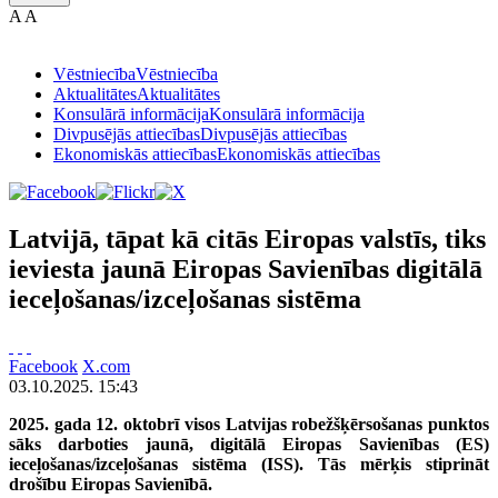
A
A
Vēstniecība
Vēstniecība
Aktualitātes
Aktualitātes
Konsulārā informācija
Konsulārā informācija
Divpusējās attiecības
Divpusējās attiecības
Ekonomiskās attiecības
Ekonomiskās attiecības
Latvijā, tāpat kā citās Eiropas valstīs, tiks
ieviesta jaunā Eiropas Savienības digitālā
ieceļošanas/izceļošanas sistēma
Facebook
X.com
03.10.2025. 15:43
2025. gada 12. oktobrī visos Latvijas robežšķērsošanas punktos
sāks darboties jaunā, digitālā Eiropas Savienības (ES)
ieceļošanas/izceļošanas sistēma (ISS). Tās mērķis stiprināt
drošību Eiropas Savienībā.