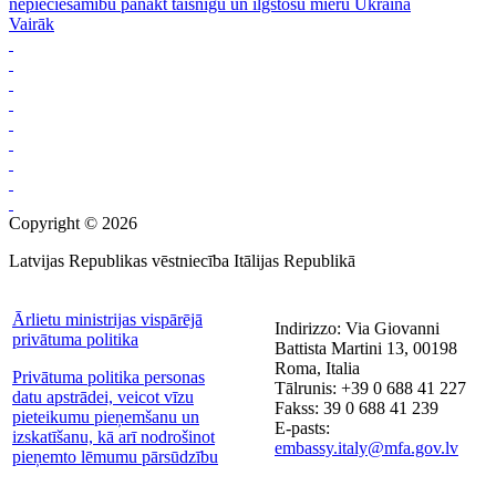
nepieciešamību panākt taisnīgu un ilgstošu mieru Ukrainā
Vairāk
Copyright © 2026
Latvijas Republikas vēstniecība Itālijas Republikā
Ārlietu ministrijas vispārējā
Indirizzo: Via Giovanni
privātuma politika
Battista Martini 13, 00198
Roma, Italia
Privātuma politika personas
Tālrunis: +39 0 688 41 227
datu apstrādei, veicot vīzu
Fakss: 39 0 688 41 239
pieteikumu pieņemšanu un
E-pasts:
izskatīšanu, kā arī nodrošinot
embassy.italy@mfa.gov.lv
pieņemto lēmumu pārsūdzību