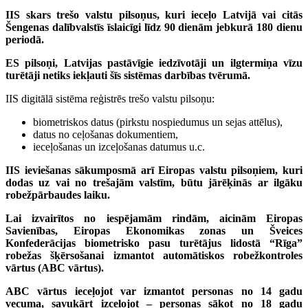
IIS skars trešo valstu pilsoņus, kuri ieceļo Latvijā vai citās
Šengenas dalībvalstīs īslaicīgi līdz 90 dienām jebkurā 180 dienu
periodā.
ES pilsoņi, Latvijas pastāvīgie iedzīvotāji un ilgtermiņa vīzu
turētāji netiks iekļauti šīs sistēmas darbības tvērumā.
IIS digitālā sistēma reģistrēs trešo valstu pilsoņu:
biometriskos datus (pirkstu nospiedumus un sejas attēlus),
datus no ceļošanas dokumentiem,
ieceļošanas un izceļošanas datumus u.c.
IIS ieviešanas sākumposmā arī Eiropas valstu pilsoņiem, kuri
dodas uz vai no trešajām valstīm, būtu jārēķinās ar ilgāku
robežpārbaudes laiku.
Lai izvairītos no iespējamām rindām, aicinām Eiropas
Savienības, Eiropas Ekonomikas zonas un Šveices
Konfederācijas biometrisko pasu turētājus lidostā “Rīga”
robežas šķērsošanai izmantot automātiskos robežkontroles
vārtus (ABC vārtus).
ABC vārtus ieceļojot var izmantot personas no 14 gadu
vecuma, savukārt izceļojot – personas sākot no 18 gadu