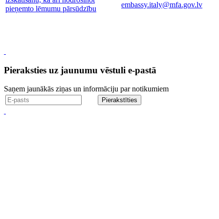
embassy.italy@mfa.gov.lv
pieņemto lēmumu pārsūdzību
Pieraksties uz jaunumu vēstuli e-pastā
Saņem jaunākās ziņas un informāciju par notikumiem