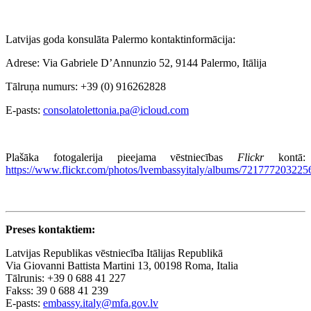
Latvijas goda konsulāta Palermo kontaktinformācija:
Adrese: Via Gabriele D’Annunzio 52, 9144 Palermo, Itālija
Tālruņa numurs: +39 (0) 916262828
E-pasts:
consolatolettonia.pa@icloud.com
Plašāka fotogalerija pieejama vēstniecības
Flickr
kontā:
https://www.flickr.com/photos/lvembassyitaly/albums/721777203225
Preses kontaktiem:
Latvijas Republikas vēstniecība Itālijas Republikā
Via Giovanni Battista Martini 13, 00198 Roma, Italia
Tālrunis: +39 0 688 41 227
Fakss: 39 0 688 41 239
E-pasts:
embassy.italy@mfa.gov.lv