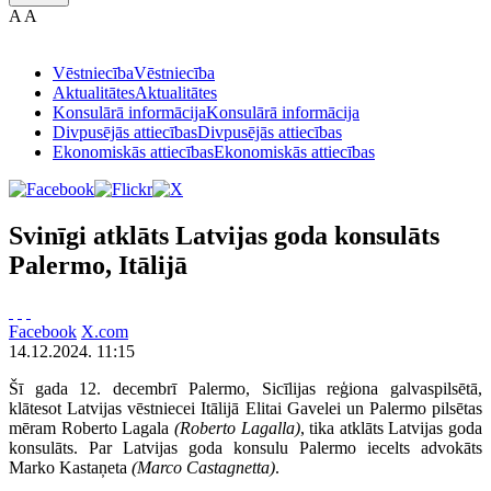
A
A
Vēstniecība
Vēstniecība
Aktualitātes
Aktualitātes
Konsulārā informācija
Konsulārā informācija
Divpusējās attiecības
Divpusējās attiecības
Ekonomiskās attiecības
Ekonomiskās attiecības
Svinīgi atklāts Latvijas goda konsulāts
Palermo, Itālijā
Facebook
X.com
14.12.2024. 11:15
Šī gada 12. decembrī Palermo, Sicīlijas reģiona galvaspilsētā,
klātesot Latvijas vēstniecei Itālijā Elitai Gavelei un Palermo pilsētas
mēram Roberto Lagala
(Roberto Lagalla)
, tika atklāts Latvijas goda
konsulāts. Par Latvijas goda konsulu Palermo iecelts advokāts
Marko Kastaņeta
(Marco Castagnetta)
.