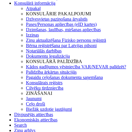
Konsulārā informācija
Atpakaļ
KONSULĀRIE PAKALPOJUMI
Dzīvesvietas paziņošana ārvalstīs
Pases/Personas apliecības (eID kartes)
Dzimšanas, laulības, miršanas apliecības
Izziņas
Ziņu aktualizēšana Fizisko personu reģistrā
Bērna reģistrēšana par Latvijas pilsoni
Notariālās darbības
Dokumentu legalizācija
KONSULĀRĀ PALĪDZĪBA
Kādos gadījumos vēstniecība VAR/NEVAR palīdzēt?
Palīdzība ārkārtas situācijās
Pagaidu ceļošanas dokumenta saņemšana
Konsulārais reģistrs
Cilvēku tirdzniecība
ZINĀŠANAI
Jaunumi
Ceļo droši
Biežāk uzdotie jautājumi
Divpusējās attiecības
Ekonomiskās attiecības
Search
Ziņu arhīvs