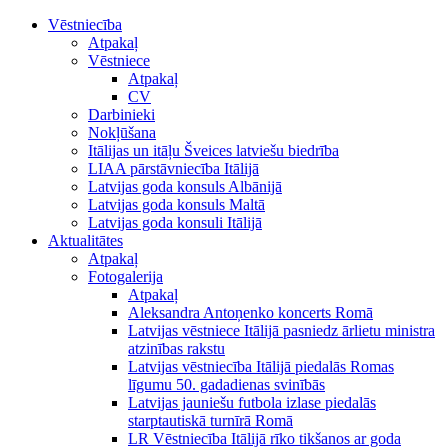
Vēstniecība
Atpakaļ
Vēstniece
Atpakaļ
CV
Darbinieki
Nokļūšana
Itālijas un itāļu Šveices latviešu biedrība
LIAA pārstāvniecība Itālijā
Latvijas goda konsuls Albānijā
Latvijas goda konsuls Maltā
Latvijas goda konsuli Itālijā
Aktualitātes
Atpakaļ
Fotogalerija
Atpakaļ
Aleksandra Antoņenko koncerts Romā
Latvijas vēstniece Itālijā pasniedz ārlietu ministra
atzinības rakstu
Latvijas vēstniecība Itālijā piedalās Romas
līgumu 50. gadadienas svinībās
Latvijas jauniešu futbola izlase piedalās
starptautiskā turnīrā Romā
LR Vēstniecība Itālijā rīko tikšanos ar goda