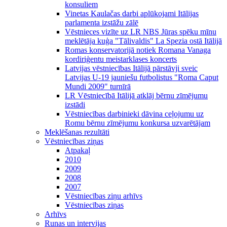
konsuliem
Vinetas Kaulačas darbi aplūkojami Itālijas
parlamenta izstāžu zālē
Vēstnieces vizīte uz LR NBS Jūras spēku mīnu
meklētāja kuģa "Tālivaldis" La Spezia ostā Itālijā
Romas konservatorijā notiek Romana Vanaga
kordiriģentu meistarklases koncerts
Latvijas vēstniecības Itālijā pārstāvji sveic
Latvijas U-19 jauniešu futbolistus "Roma Caput
Mundi 2009" turnīrā
LR Vēstniecībā Itālijā atklāj bērnu zīmējumu
izstādi
Vēstniecības darbinieki dāvina ceļojumu uz
Romu bērnu zīmējumu konkursa uzvarētājam
Meklēšanas rezultāti
Vēstniecības ziņas
Atpakaļ
2010
2009
2008
2007
Vēstniecības ziņu arhīvs
Vēstniecības ziņas
Arhīvs
Runas un intervijas