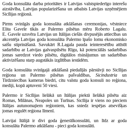
Goda konsulāta darba prioritātes ir Latvijas valstspiederīgo interešu
aizstāvība, Latvijas popularizēšana un atbalsts Latvijas uzņēmējiem
Sicīlijas reģionā.
Pirms svinīgās goda konsulāta atklāšanas ceremonijas, vēstniece
Elita Gavele tikās ar Palermo pilsētas mēru Roberto Lagalu.
E. Gavele uzsvēra Latvijas un Itālijas ciešās divpusējās attiecības un
akcentēja Latvijas goda konsulāta Palermo īpašo lomu ekonomisko
saišu stiprināšanā. Savukārt R.Lagala pauda ieinteresētību attīstīt
sadarbību ar Latvijas galvaspilsētu Rīgu, kā potenciālās sadarbības
jomas saredzot viedo pilsētu, digitālos risinājumus un sadarbības
aktivizēšanu starp augstākās izglītības iestādēm.
Goda konsulāta svinīgajā atklāšanā piedalījās pārstāvji no Sicīlijas
reģiona un Palermo pilsētas pašvaldības,
Sicindustria
un
Tirdzniecības kameras biedri, citu valstu goda konsuli no reģiona,
mediji, kopā aptuveni 50 viesi.
Palermo ir Sicīlijas lielākā un Itālijas piektā lielākā pilsēta aiz
Romas, Milānas, Neapoles un Turīnas. Sicīlija ir viens no pieciem
Itālijas autunomajiem reģioniem, kas sniedz iespējas atsevišķas
jomas regulēt reģiona līmenī.
Latvijai Itālijā ir divi goda ģenerālkonsulāti, un līdz ar goda
konsulāta Palermo atklāšanu - pieci goda konsulāti.