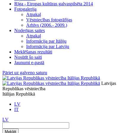
Rīga - Eiropas kultūras galvaspilsēta 2014
Fotogalerija
Atpakaļ
Vēstniecības fotogrāfijas
Arhīvs (2006.- 2009.)
Noderīgas saites
Atpakaļ
Informācija par Itāliju
Informācija par Latviju
Meklēšanas rezultāti
Nosūtīt šo saiti
Jaunumi e-pastā
Pāriet uz galveno saturu
Latvijas
Republikas vēstniecība
Itālijas Republikā
LV
IT
LV
Meklēt