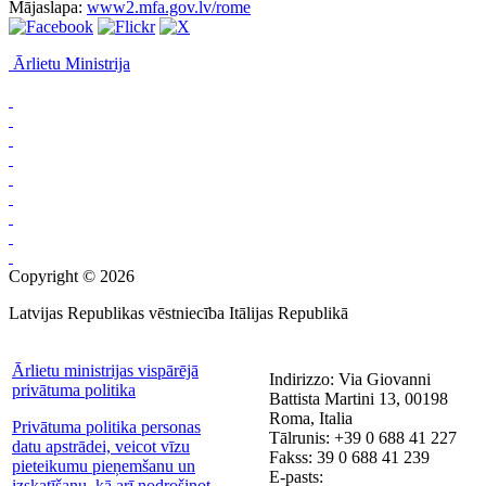
Mājaslapa:
www2.mfa.gov.lv/rome
Ārlietu Ministrija
Copyright © 2026
Latvijas Republikas vēstniecība Itālijas Republikā
Ārlietu ministrijas vispārējā
Indirizzo: Via Giovanni
privātuma politika
Battista Martini 13, 00198
Roma, Italia
Privātuma politika personas
Tālrunis: +39 0 688 41 227
datu apstrādei, veicot vīzu
Fakss: 39 0 688 41 239
pieteikumu pieņemšanu un
E-pasts:
izskatīšanu, kā arī nodrošinot