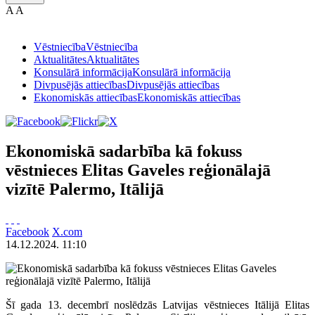
A
A
Vēstniecība
Vēstniecība
Aktualitātes
Aktualitātes
Konsulārā informācija
Konsulārā informācija
Divpusējās attiecības
Divpusējās attiecības
Ekonomiskās attiecības
Ekonomiskās attiecības
Ekonomiskā sadarbība kā fokuss
vēstnieces Elitas Gaveles reģionālajā
vizītē Palermo, Itālijā
Facebook
X.com
14.12.2024. 11:10
Šī gada 13. decembrī noslēdzās Latvijas vēstnieces Itālijā Elitas