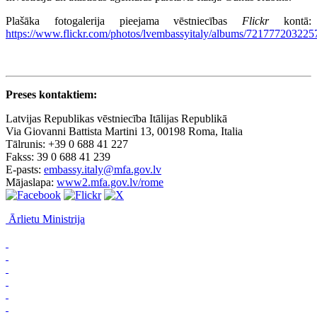
Plašāka fotogalerija pieejama vēstniecības
Flickr
kontā:
https://www.flickr.com/photos/lvembassyitaly/albums/72177720322
Preses kontaktiem:
Latvijas Republikas vēstniecība Itālijas Republikā
Via Giovanni Battista Martini 13, 00198 Roma, Italia
Tālrunis: +39 0 688 41 227
Fakss: 39 0 688 41 239
E-pasts:
embassy.italy@mfa.gov.lv
Mājaslapa:
www2.mfa.gov.lv/rome
Ārlietu Ministrija