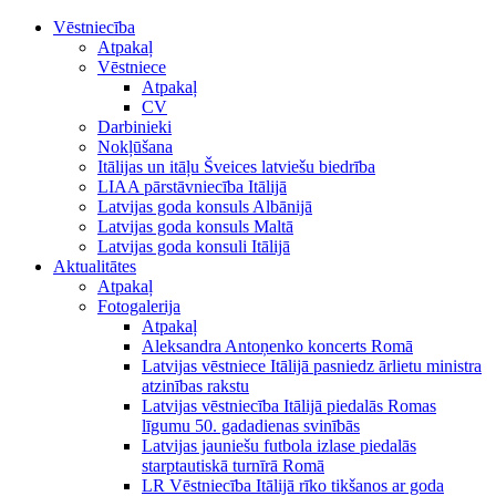
Vēstniecība
Atpakaļ
Vēstniece
Atpakaļ
CV
Darbinieki
Nokļūšana
Itālijas un itāļu Šveices latviešu biedrība
LIAA pārstāvniecība Itālijā
Latvijas goda konsuls Albānijā
Latvijas goda konsuls Maltā
Latvijas goda konsuli Itālijā
Aktualitātes
Atpakaļ
Fotogalerija
Atpakaļ
Aleksandra Antoņenko koncerts Romā
Latvijas vēstniece Itālijā pasniedz ārlietu ministra
atzinības rakstu
Latvijas vēstniecība Itālijā piedalās Romas
līgumu 50. gadadienas svinībās
Latvijas jauniešu futbola izlase piedalās
starptautiskā turnīrā Romā
LR Vēstniecība Itālijā rīko tikšanos ar goda