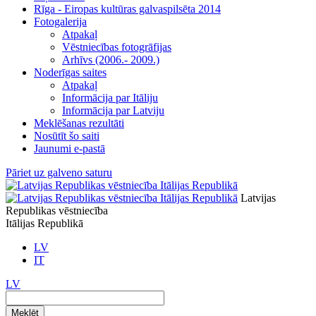
Rīga - Eiropas kultūras galvaspilsēta 2014
Fotogalerija
Atpakaļ
Vēstniecības fotogrāfijas
Arhīvs (2006.- 2009.)
Noderīgas saites
Atpakaļ
Informācija par Itāliju
Informācija par Latviju
Meklēšanas rezultāti
Nosūtīt šo saiti
Jaunumi e-pastā
Pāriet uz galveno saturu
Latvijas
Republikas vēstniecība
Itālijas Republikā
LV
IT
LV
Meklēt