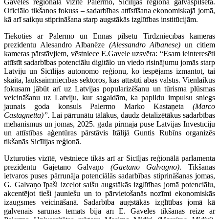
Gaveles reģionālā vizīte Palermo, Sicīlijas reģiona galvaspilsētā.
Oficiālo tikšanos fokuss – sadarbības attīstīšana ekonomiskajā jomā,
kā arī saikņu stiprināšana starp augstākās izglītības institūcijām.
Tiekoties ar Palermo un Ennas pilsētu Tirdzniecības kameras
prezidentu Alesandro Albanēze
(Alessandro Albanese)
un citiem
kameras pārstāvjiem, vēstniece E.Gavele uzsvēra: “Esam ieinteresēti
attīstīt sadarbības potenciālu digitālo un viedo risinājumu jomās starp
Latviju un Sicīlijas autonomo reģionu, ko iespējams izmantot, tai
skaitā, lauksaimniecības sektoros, kas attīstīti abās valstīs. Vienlaikus
fokusam jābūt arī uz Latvijas popularizēšanu un tūrisma plūsmas
veicināšanu uz Latviju, kur sagaidām, ka papildu impulsu sniegs
jaunais goda konsuls Palermo Marko Kastaņeta
(Marco
Castagnetta)”.
Lai pārrunātu tālākus, daudz detalizētākus sadarbības
mehānismus un jomas, 2025. gada pirmajā pusē Latvijas Investīciju
un attīstības aģentūras pārstāvis Itālijā Guntis Rubīns organizēs
tikšanās Sicīlijas reģionā.
Uzturoties vizītē, vēstniece tikās arī ar Sicīljas reģionālā parlamenta
prezidentu Gajetāno Galvaņo
(Gaetano Galvagno)
. Tikšanās
ietvaros puses pārrunāja potenciālās sadarbības stiprināšanas jomas,
G. Galvaņo īpaši izceļot saišu augstākās izglītības jomā potenciālu,
akcentējot tieši jauniešu un to pārvietošanās nozīmi ekonomiskās
izaugsmes veicināšanā. Sadarbība augstākās izglītības jomā kā
galvenais sarunas temats bija arī E. Gaveles tikšanās reizē ar