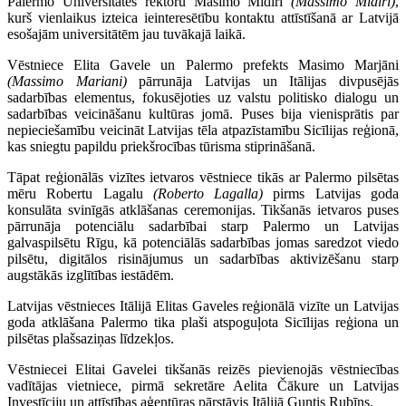
Palermo Universitātes rektoru Masimo Midiri
(Massimo Midiri)
,
kurš vienlaikus izteica ieinteresētību kontaktu attīstīšanā ar Latvijā
esošajām universitātēm jau tuvākajā laikā.
Vēstniece Elita Gavele un Palermo prefekts Masimo Marjāni
(Massimo Mariani)
pārrunāja Latvijas un Itālijas divpusējās
sadarbības elementus, fokusējoties uz valstu politisko dialogu un
sadarbības veicināšanu kultūras jomā. Puses bija vienisprātis par
nepieciešamību veicināt Latvijas tēla atpazīstamību Sicīlijas reģionā,
kas sniegtu papildu priekšrocības tūrisma stiprināšanā.
Tāpat reģionālās vizītes ietvaros vēstniece tikās ar Palermo pilsētas
mēru Robertu Lagalu
(Roberto Lagalla)
pirms Latvijas goda
konsulāta svinīgās atklāšanas ceremonijas. Tikšanās ietvaros puses
pārrunāja potenciālu sadarbībai starp Palermo un Latvijas
galvaspilsētu Rīgu, kā potenciālās sadarbības jomas saredzot viedo
pilsētu, digitālos risinājumus un sadarbības aktivizēšanu starp
augstākās izglītības iestādēm.
Latvijas vēstnieces Itālijā Elitas Gaveles reģionālā vizīte un Latvijas
goda atklāšana Palermo tika plaši atspoguļota Sicīlijas reģiona un
pilsētas plašsaziņas līdzekļos.
Vēstniecei Elitai Gavelei tikšanās reizēs pievienojās vēstniecības
vadītājas vietniece, pirmā sekretāre Aelita Čākure un Latvijas
Investīciju un attīstības aģentūras pārstāvis Itālijā Guntis Rubīns.