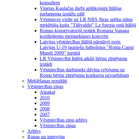
konsuliem
Vinetas Kaulačas darbi aplūkojami Itālijas
parlamenta izstāžu zālē
Vēstnieces vizīte uz LR NBS Jūras spēku mīnu
meklētāja kuģa "Tālivaldis" La Spezia ostā Itālijā
Romas konservatorijā notiek Romana Vanaga
kordiriģentu meistarklases koncerts
Latvijas vēstniecības Itālijā pārstāvji sveic
Latvijas U-19 jauniešu futbolistus "Roma Caput
Mundi 2009" turnīrā
LR Vēstniecībā Itālijā atklāj bērnu zīmējumu
izstādi
Vēstniecības darbinieki dāvina ceļojumu uz
Romu bērnu zīmējumu konkursa uzvarētājam
Meklēšanas rezultāti
Vēstniecības ziņas
Atpakaļ
2010
2009
2008
2007
Vēstniecības ziņu arhīvs
Vēstniecības ziņas
Arhīvs
Runas un intervijas