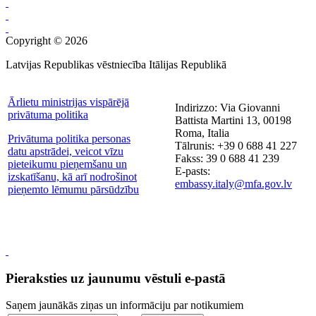
Copyright © 2026
Latvijas Republikas vēstniecība Itālijas Republikā
Ārlietu ministrijas vispārējā
Indirizzo: Via Giovanni
privātuma politika
Battista Martini 13, 00198
Roma, Italia
Privātuma politika personas
Tālrunis: +39 0 688 41 227
datu apstrādei, veicot vīzu
Fakss: 39 0 688 41 239
pieteikumu pieņemšanu un
E-pasts:
izskatīšanu, kā arī nodrošinot
embassy.italy@mfa.gov.lv
pieņemto lēmumu pārsūdzību
Pieraksties uz jaunumu vēstuli e-pastā
Saņem jaunākās ziņas un informāciju par notikumiem