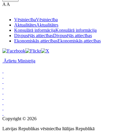
A
A
Vēstniecība
Vēstniecība
Aktualitātes
Aktualitātes
Konsulārā informācija
Konsulārā informācija
Divpusējās attiecības
Divpusējās attiecības
Ekonomiskās attiecības
Ekonomiskās attiecības
Ārlietu Ministrija
Copyright © 2026
Latvijas Republikas vēstniecība Itālijas Republikā