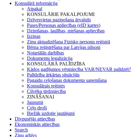
Konsulārā informācija
Atpakaļ
KONSULĀRIE PAKALPOJUMI
Dzīvesvietas paziņošana ārvalstīs
Pases/Personas apliecības (eID kartes)
Dzimšanas, laulības, miršanas apliecības
Izziņas
Ziņu aktualizēšana Fizisko personu reģistrā
Bērna reģistrēšana par Latvijas pilsoni
Notariālās darbības
Dokumentu legalizācija
KONSULĀRĀ PALĪDZĪBA
Kādos gadījumos vēstniecība VAR/NEVAR palīdzēt?
Palīdzība ārkārtas situācijās
Pagaidu ceļošanas dokumenta saņemšana
Konsulārais reģistrs
Cilvēku tirdzniecība
ZINĀŠANAI
Jaunumi
Ceļo droši
Biežāk uzdotie jautājumi
Divpusējās attiecības
Ekonomiskās attiecības
Search
Ziņu arhīvs