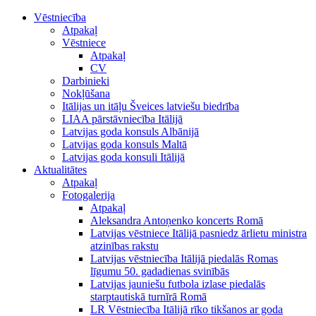
Vēstniecība
Atpakaļ
Vēstniece
Atpakaļ
CV
Darbinieki
Nokļūšana
Itālijas un itāļu Šveices latviešu biedrība
LIAA pārstāvniecība Itālijā
Latvijas goda konsuls Albānijā
Latvijas goda konsuls Maltā
Latvijas goda konsuli Itālijā
Aktualitātes
Atpakaļ
Fotogalerija
Atpakaļ
Aleksandra Antoņenko koncerts Romā
Latvijas vēstniece Itālijā pasniedz ārlietu ministra
atzinības rakstu
Latvijas vēstniecība Itālijā piedalās Romas
līgumu 50. gadadienas svinībās
Latvijas jauniešu futbola izlase piedalās
starptautiskā turnīrā Romā
LR Vēstniecība Itālijā rīko tikšanos ar goda