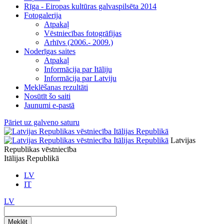
Rīga - Eiropas kultūras galvaspilsēta 2014
Fotogalerija
Atpakaļ
Vēstniecības fotogrāfijas
Arhīvs (2006.- 2009.)
Noderīgas saites
Atpakaļ
Informācija par Itāliju
Informācija par Latviju
Meklēšanas rezultāti
Nosūtīt šo saiti
Jaunumi e-pastā
Pāriet uz galveno saturu
Latvijas
Republikas vēstniecība
Itālijas Republikā
LV
IT
LV
Meklēt