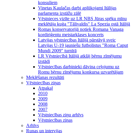
konsuliem
Vinetas Kaulačas darbi aplūkojami Itālijas
parlamenta izstāžu zālē
Vēstnieces vizīte uz LR NBS Jūras spēku mīnu
meklētāja kuģa "Tālivaldis" La Spezia ostā Itālijā
Romas konservatorijā notiek Romana Vanaga
kordiriģentu meistarklases koncerts
Latvijas vēstniecības Itālijā pārstāvji sveic
Latvijas U-19 jauniešu futbolistus "Roma Caput
Mundi 2009" turnīrā
LR Vēstniecībā Itālijā atklāj bērnu zīmējumu
izstādi
Vēstniecības darbinieki dāvina ceļojumu uz
Romu bērnu zīmējumu konkursa uzvarētājam
Meklēšanas rezultāti
Vēstniecības ziņas
Atpakaļ
2010
2009
2008
2007
Vēstniecības ziņu arhīvs
Vēstniecības ziņas
Arhīvs
Runas un intervijas