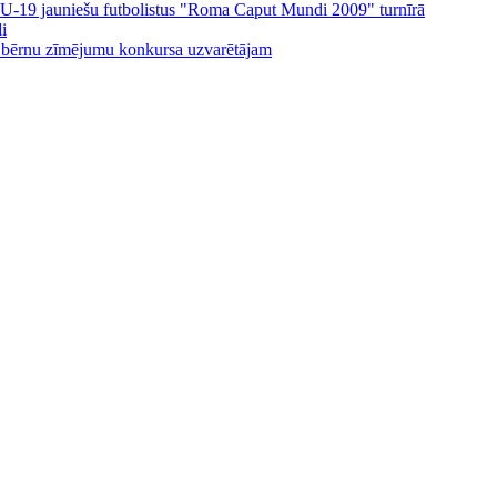
ijas U-19 jauniešu futbolistus "Roma Caput Mundi 2009" turnīrā
i
 bērnu zīmējumu konkursa uzvarētājam