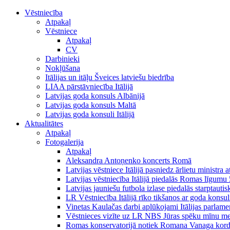
Vēstniecība
Atpakaļ
Vēstniece
Atpakaļ
CV
Darbinieki
Nokļūšana
Itālijas un itāļu Šveices latviešu biedrība
LIAA pārstāvniecība Itālijā
Latvijas goda konsuls Albānijā
Latvijas goda konsuls Maltā
Latvijas goda konsuli Itālijā
Aktualitātes
Atpakaļ
Fotogalerija
Atpakaļ
Aleksandra Antoņenko koncerts Romā
Latvijas vēstniece Itālijā pasniedz ārlietu ministra a
Latvijas vēstniecība Itālijā piedalās Romas līgumu
Latvijas jauniešu futbola izlase piedalās starptauti
LR Vēstniecība Itālijā rīko tikšanos ar goda konsu
Vinetas Kaulačas darbi aplūkojami Itālijas parlamen
Vēstnieces vizīte uz LR NBS Jūras spēku mīnu mekl
Romas konservatorijā notiek Romana Vanaga kordir