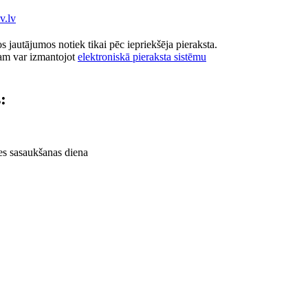
v.lv
 jautājumos notiek tikai pēc iepriekšēja pieraksta.
am var izmantojot
elektroniskā pieraksta sistēmu
:
es sasaukšanas diena