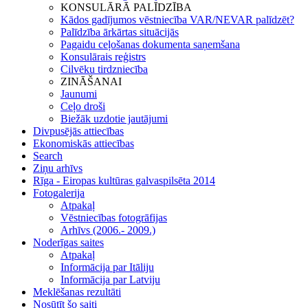
KONSULĀRĀ PALĪDZĪBA
Kādos gadījumos vēstniecība VAR/NEVAR palīdzēt?
Palīdzība ārkārtas situācijās
Pagaidu ceļošanas dokumenta saņemšana
Konsulārais reģistrs
Cilvēku tirdzniecība
ZINĀŠANAI
Jaunumi
Ceļo droši
Biežāk uzdotie jautājumi
Divpusējās attiecības
Ekonomiskās attiecības
Search
Ziņu arhīvs
Rīga - Eiropas kultūras galvaspilsēta 2014
Fotogalerija
Atpakaļ
Vēstniecības fotogrāfijas
Arhīvs (2006.- 2009.)
Noderīgas saites
Atpakaļ
Informācija par Itāliju
Informācija par Latviju
Meklēšanas rezultāti
Nosūtīt šo saiti