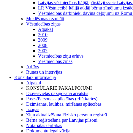
Latvijas vēstniecības Itālijā pārstāvji sveic Latv
LR Vēstniecībā Itālijā atklāj bērnu zīmējumu izstād
Vēstniecības darbinieki dāvina ceļojumu uz Romu
Meklēšanas rezultāti
Vēstniecības ziņas
Atpakaļ
2010
2009
2008
2007
Vēstniecības ziņu arhīvs
Vēstniecības ziņas
Arhīvs
Runas un intervijas
Konsulārā informācija
Atpakaļ
KONSULĀRIE PAKALPOJUMI
Dzīvesvietas paziņošana ārvalstīs
Pases/Personas apliecības (eID kartes)
Dzimšanas, laulības, miršanas apliecības
Izziņas
Ziņu aktualizēšana Fizisko personu reģistrā
Bērna reģistrēšana par Latvijas pilsoni
Notariālās darbības
Dokumentu legalizācija