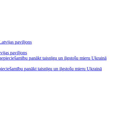
vijas paviljons
pieciešamību panākt taisnīgu un ilgstošu mieru Ukrainā