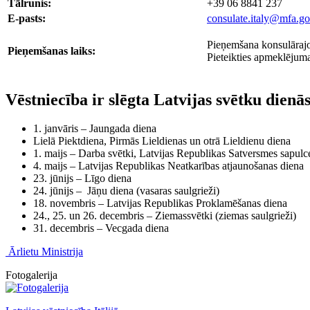
Tālrunis:
+39 06 8841 237
E-pasts:
consulate.italy@mfa.go
Pieņemšana konsulārajos
Pieņemšanas laiks:
Pieteikties apmeklējum
Vēstniecība ir slēgta Latvijas svētku dienās
1. janvāris – Jaungada diena
Lielā Piektdiena, Pirmās Lieldienas un otrā Lieldienu diena
1. maijs – Darba svētki, Latvijas Republikas Satversmes sapulc
4. maijs – Latvijas Republikas Neatkarības atjaunošanas diena
23. jūnijs – Līgo diena
24. jūnijs – Jāņu diena (vasaras saulgrieži)
18. novembris – Latvijas Republikas Proklamēšanas diena
24., 25. un 26. decembris – Ziemassvētki (ziemas saulgrieži)
31. decembris – Vecgada diena
Ārlietu Ministrija
Fotogalerija