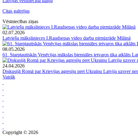
Latvijas vēstniecība Itālijā
Citas galerijas
Vēstniecības ziņas
02.07.2026
Latviešu mākslinieces I.Raudsepas video darba pirmizrāde Milānā
08.05.2026
61. Starptautiskās Venēcijas mākslas biennāles ietvaros tika atklāts Lat
24.04.2026
Diskusijā Romā par Krievijas agresiju pret Ukrainu Latvija uzsver ne
Vairāk
Copyright © 2026