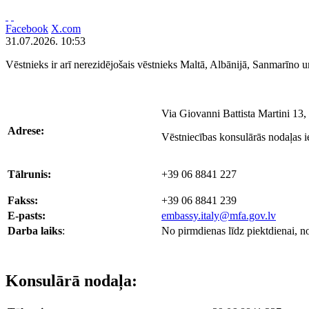
Facebook
X.com
31.07.2026. 10:53
Vēstnieks ir arī nerezidējošais vēstnieks Maltā, Albānijā, Sanmarīno
Via Giovanni Battista Martini 13,
Adrese:
Vēstniecības konsulārās nodaļas i
Tālrunis:
+39 06 8841 227
Fakss:
+39 06 8841 239
E-pasts:
embassy.italy@mfa.gov.lv
Darba laiks
:
No pirmdienas līdz piektdienai, n
Konsulārā nodaļa: