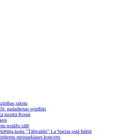
tzinības rakstu
 50. gadadienas svinībās
skā turnīrā Romā
liem
ta izstāžu zālē
ētāja kuģa "Tālivaldis" La Spezia ostā Itālijā
iģentu meistarklases koncerts