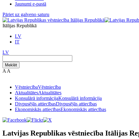
Jaunumi e-pastā
Pāriet uz galveno saturu
Itālijas Republikā
LV
IT
LV
Meklēt
A
A
Vēstniecība
Vēstniecība
Aktualitātes
Aktualitātes
Konsulārā informācija
Konsulārā informācija
Divpusējās attiecības
Divpusējās attiecības
Ekonomiskās attiecības
Ekonomiskās attiecības
Latvijas Republikas vēstniecība Itālijas R