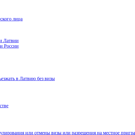
ского лица
ии Латвии
ии России
ъезжать в Латвию без визы
стве
нулирования или отмены визы или разрешения на местное приг