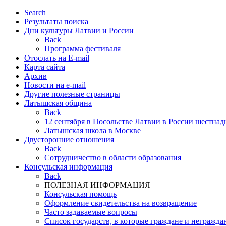
Search
Результаты поиска
Дни культуры Латвии и России
Back
Программа фестиваля
Отослать на E-mail
Карта сайта
Архив
Новости на e-mail
Другие полезные страницы
Латышская община
Back
12 сентября в Посольстве Латвии в России шестнад
Латышская школа в Москве
Двусторонние отношения
Back
Cотрудничество в области образования
Консульская информация
Back
ПОЛЕЗНАЯ ИНФОРМАЦИЯ
Консульская помощь
Оформление свидетельства на возвращение
Часто задаваемые вопросы
Список государств, в которые граждане и негражда