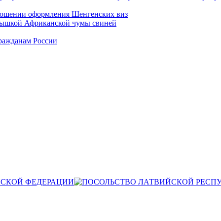
ношении оформления Шенгенских виз
спышкой Африканской чумы свиней
ражданам России