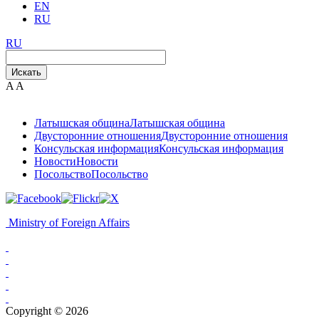
EN
RU
RU
Искать
A
A
Латышская община
Латышская община
Двусторонние отношения
Двусторонние отношения
Консульская информация
Консульская информация
Новости
Новости
Посольство
Посольство
Ministry of Foreign Affairs
Copyright © 2026