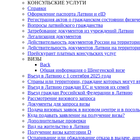
КОНСУЛЬСКИЕ УСЛУГИ
Справки
Оформление паспорта Латвии и eID
Регистрация актов о гражданском состоянии физиче
Вопросы латвийского гражданства
Затребование документов из учреждений Латвии
Легализация документов
Действительность документов России на территор
Действительность документов Латвии на территор
Прейскурант платных консульских услуг
ВИЗЫ
Back
Общая информация о Шенгенской визе
Въезд в Латвию с 1 сентября 2025 года
Страны или территории, граждане которых могут в
Въезд в Латвию граждан ЕС и членов их семей
Въезд граждан Российской Федерации в Латвию
Рассмотрение визового запроса
Документы для запроса визы
Подача визовых заявок в визовом центре и в посоль
Куда подавать заявление на получение визы?
Дополнительные проверки
Вид на жительство в Латвии
Получение визы категории D
Оспаривание или обжалование отказа в выдаче, ан