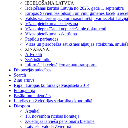
IECEĻOŠANA LATVIJĀ
Ieceļošanas kārtība Latvijā no 2025. gada 1. septembra
Eiropas Savienības pilsoņu un viņu ģimenes locekļu iece
Valstis vai teritorijas, kuru pasu turētāji var ieceļot Latvij
Vīzas pieteikuma iesniegšana
Vīzas pieprasīšanai nepieciešamie dokumenti
Vīzas pieteikuma izskatīšana
Papildu pārbaudes
Vīzas un pierobežas satiksmes atļaujas atteikuma, anulēša
ZINĀŠANAI
Advokāti
Zvērināti tulki
Informācija ceļotājiem ar autotransportu
Divpusējās attiecības
Search
Ziņu arhīvs
Rīga - Eiropas kultūras galvaspilsēta 2014
Fotogalerija
Pasākumu kalendārs
Latvijas un Zviedrijas sadarbība ekonomikā
Diaspora
Atpakaļ
18. novembra rīcības komiteja
Zviedrijas latviešu pensionāru biedrība
Latviešu valoda Zviedrijā