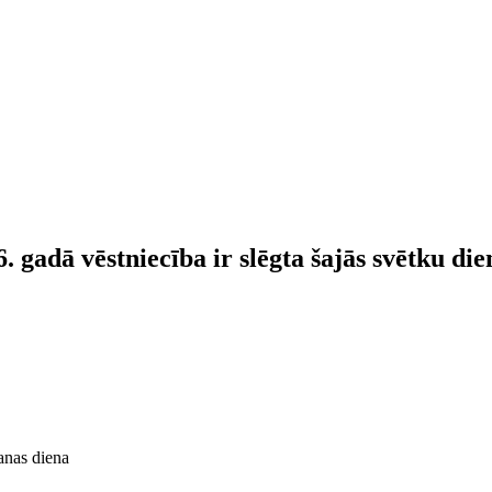
. gadā vēstniecība ir slēgta šajās svētku di
anas diena