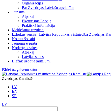
Organizācijas
Par Zviedrijas Latviešu apvienību
Tūrisms
Atpakaļ
Ekotūrisms Latvijā
Praktiskā informācija
Meklēšanas rezultāti
Izdrukas versija -Latvijas Republikas vēstniecība Zviedrijas Kar
Nosūtīt šo saiti
Jaunumi e-pastā
Noderīgas saites
Atpakaļ
Latvijas saites
Biežāk uzdotie jautājumi
Pāriet uz galveno saturu
Zviedrijas Karalistē
LV
EN
SE
LV