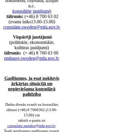
dokumenti, ceļošana, izziņas
u.c.
konsulārie jautājumi
)
tālrunis:
(+46) 8 700 63 02
(zvanu laiks13.00-15.00)
consulate.sweden@mfa.gov.lv
Vispārēji jautājumi
(politiskie, ekonomiskie,
kultūras jautājumi)
tālrunis:
(+ 46) 8 700 63 00
embassy.sweden@mfa.gov.lv
Gadījumos, ja esat nokļuvis
ārkārtas situācijā un
nepieciešama konsulārā
palīdzība
Darba dienās zvanīt uz konsulāro
tālruni (+46) 8 7006302 (13.00-
15.00) vai
rakstīt e-pastu uz
consulate.sweden@mfa.gov.lv
.
Īpaši steidzamos gadījumos zvanīt