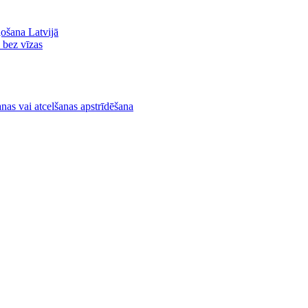
ļošana Latvijā
ā bez vīzas
nas vai atcelšanas apstrīdēšana