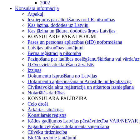
2002
Konsulārā informācija
Atpakaļ
Iesniegums par atteikšanos no LR pilsonības
Kas jāzina, dodoties uz Latviju
Kas jāzina un jādara, dodoties ārpus Latvijas
KONSULĀRIE PAKALPOJUMI
Pases un personas apliecības (eID) noformēšana
Latvijas pilsonības jautājumi
Bērna reģistrācija pilsonībā
Paziņošana par laulības noslēgšanu/šķiršanu vai vārda/u
Dzīvesvietas deklarēšana ārvalstīs
Izziņas
Dokumentu izprasīšana no Latvijas
Dokumentu apliecināšana ar Apostille un legalizācija
Civilstāvokļa aktu reģistrācija un atkārtota izsniegšana
Notariālās darbības
KONSULĀRĀ PALĪDZĪBA
Ceļo droši
Ārkārtas situācijas
Konsulārais reģistrs
Kādos gadījumos Latvijas pārstāvniecība VAR/NEVAR p
Pagaidu ceļošanas dokumenta saņemšana
Cilvēku tirdzniecība
Biežāk uzdotie jautājumi