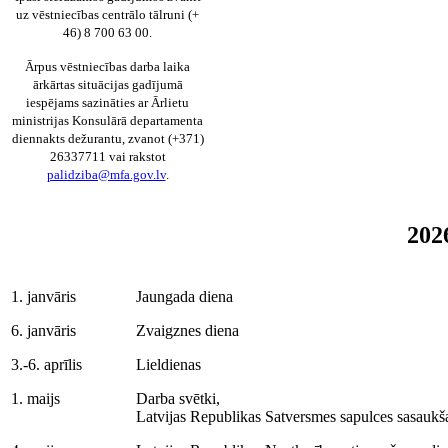
uz vēstniecības centrālo tālruni (+
46) 8 700 63 00.
Ārpus vēstniecības darba laika
ārkārtas situācijas gadījumā
iespējams sazināties ar Ārlietu
ministrijas Konsulārā departamenta
diennakts dežurantu, zvanot (+371)
26337711 vai rakstot
palidziba@mfa.gov.lv
.
2026
1. janvāris
Jaungada diena
6. janvāris
Zvaigznes diena
3.-6. aprīlis
Lieldienas
1. maijs
Darba svētki,
Latvijas Republikas Satversmes sapulces sasaukš