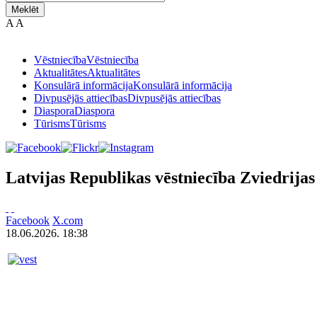
Meklēt
A
A
Vēstniecība
Vēstniecība
Aktualitātes
Aktualitātes
Konsulārā informācija
Konsulārā informācija
Divpusējās attiecības
Divpusējās attiecības
Diaspora
Diaspora
Tūrisms
Tūrisms
Latvijas Republikas vēstniecība Zviedrijas
Facebook
X.com
18.06.2026. 18:38